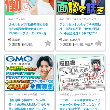
株式会社ＳＧＭ
株式会社ワールドコーポレーション 採用事業部【上場グループ】
点検スタッフ#勤務時間＆日数
アシスタントスタッフ★志望動
自由#副業希望者歓迎#1件
機・自己PR不要。◆Web面談
13,000円#フリーターOK#資格
OK◆完全週休2日◆年収700万
スキル不要
円可/p13
非公開
350～600万円
東京都_神奈川県
東京都_神奈川県_埼玉県_千葉県_大阪府…
GMOコネクトHR株式会社【GMOインターネットグループ】
株式会社リクルートR&Dスタッフィング【リクルートグループ】
【総合職（事務/マーケ/広報
ITサポート★未経験歓迎★フリ
等）】未経験大歓迎／フルリモ
ーターOK!経歴は気にしなくて
可で全国募集！年収アップ多数
大丈夫★超大手リクルートグル