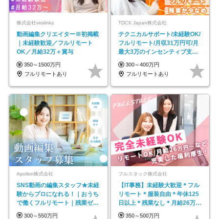
株式会社viralinks
TDCX Japan株式会社
動画編集クリエイター※初掲載
テクニカルサポート/未経験OK/
｜未経験歓迎／フルリモート
フルリモート/月収31万円可/月
OK／月給32万＋賞与
最大3万のインセンティブ支給/
平均年齢33歳
350～1500万円
300～400万円
フルリモートあり
フルリモートあり
Apollon株式会社
フルスタック株式会社
SNS動画の編集スタッフ★未経
【IT事務】未経験大歓迎＊フル
験からプロになれる！｜おうち
リモート＊服装自由＊年休125
で働くフルリモート｜残業ゼロ
日以上＊残業なし＊月給26万円
で18時退勤◎
以上
300～550万円
350～500万円