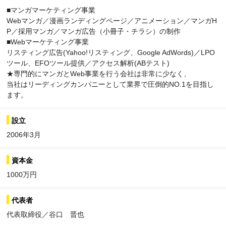
■マンガマーケティング事業
Webマンガ／漫画ランディングページ／アニメーション／マンガH
P／採用マンガ／マンガ広告（小冊子・チラシ）の制作
■Webマーケティング事業
リスティング広告(Yahoo!リスティング、Google AdWords)／LPO
ツール、EFOツール提供／アクセス解析(ABテスト)
★専門的にマンガとWeb事業を行う会社は非常に少なく、
当社はリーディングカンパニーとして業界で圧倒的NO.1を目指し
ます。
設立
2006年3月
資本金
1000万円
代表者
代表取締役／谷口 晋也