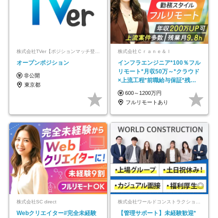
株式会社TVer【ポジションマッチ登録】
株式会社Ｃｒａｎｅ＆Ｉ
オープンポジション
インフラエンジニア*100％フル
リモート*月収50万～*クラウド
非公開
×上流工程*前職給与保証*残業
東京都
月9.8h
600～1200万円
フルリモートあり
株式会社SC direct
株式会社ワールドコンストラクション 【東証一部】 (ワールドホールディングス・グループ)
Webクリエイター#完全未経験
【管理サポート】未経験歓迎*