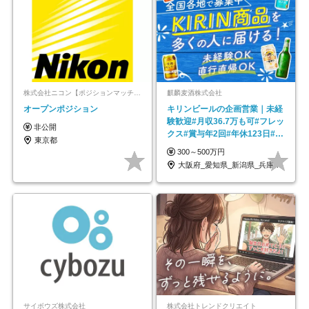
株式会社ニコン【ポジションマッチ登録】
麒麟麦酒株式会社
オープンポジション
キリンビールの企画営業｜未経
験歓迎#月収36.7万も可#フレッ
非公開
クス#賞与年2回#年休123日#完
東京都
全週休2日制
300～500万円
大阪府_愛知県_新潟県_兵庫県_福岡県
サイボウズ株式会社
株式会社トレンドクリエイト