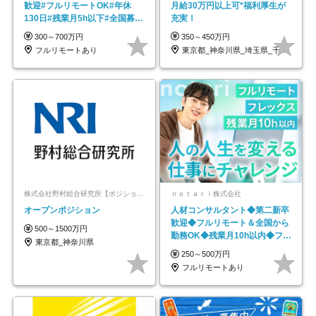
歓迎#フルリモートOK#年休
月給30万円以上可*福利厚生が
130日#残業月5h以下#全国募集
充実！
#最大1年の研修
300～700万円
350～450万円
フルリモートあり
東京都_神奈川県_埼玉県_千葉県_大阪府…
株式会社野村総合研究所【ポジションマッチ登録】
ｎｏｔａｒｉ株式会社
オープンポジション
人材コンサルタント◆第二新卒
歓迎◆フルリモート＆全国から
500～1500万円
勤務OK◆残業月10h以内◆フレ
東京都_神奈川県
ックス制
250～500万円
フルリモートあり