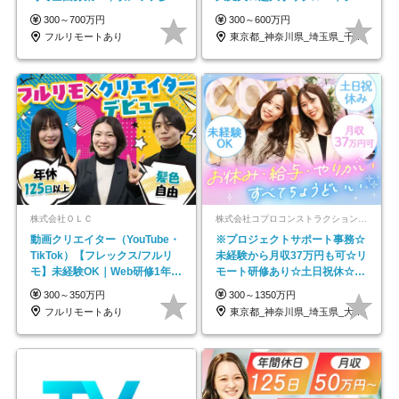
★年休最大130日★
ープの正社員/sg
300～700万円
300～600万円
フルリモートあり
東京都_神奈川県_埼玉県_千葉県_大阪府…
株式会社ＯＬＣ
株式会社コプロコンストラクション【東証プライム上場コプロ・ホールディングス子会社】
動画クリエイター（YouTube・
※プロジェクトサポート事務☆
TikTok）【フレックス/フルリ
未経験から月収37万円も可☆リ
モ】未経験OK｜Web研修1年間
モート研修あり☆土日祝休☆20
｜副業OK
代～30代活躍/b
300～350万円
300～1350万円
フルリモートあり
東京都_神奈川県_埼玉県_大阪府_愛知県…