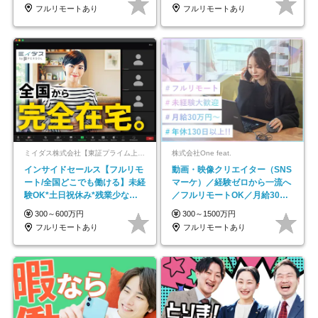
フルリモートあり
フルリモートあり
ミイダス株式会社【東証プライム上場パーソルグループ】
株式会社One feat.
インサイドセールス【フルリモ
動画・映像クリエイター（SNS
ート/全国どこでも働ける】未経
マーケ）／経験ゼロから一流へ
験OK*土日祝休み*残業少なめ*
／フルリモートOK／月給30万
在宅勤務手当あり
円～／年休130日以上
300～600万円
300～1500万円
フルリモートあり
フルリモートあり