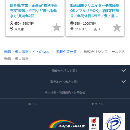
総合職/営業・企画系*福利厚生
動画編集クリエイター◆未経験
充実*時短・在宅など選べる働
OK／フルリモOK／ほぼ定時帰
き方*賞与年2回
り／年間休日125日／髪・服・
ネイル自由／副業OK
450～850万円
350～1000万円
東京都
フルリモートあり
転職・求人情報サイトのtype
掲載企業一覧
株式会社シンフィールドの
転職・求人情報
職種から求人を探す
勤務地から求人を探す
求人掲載・利用規約・お問合せ
ホーム
ログイン