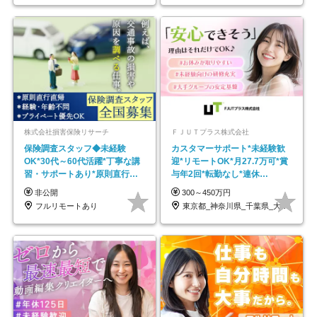
株式会社損害保険リサーチ
ＦＪＵＴプラス株式会社
保険調査スタッフ◆未経験
カスタマーサポート*未経験歓
OK*30代～60代活躍*丁寧な講
迎*リモートOK*月27.7万可*賞
習・サポートあり*原則直行直
与年2回*転勤なし*連休
帰／全国募集・業務委託
OK/ZE010232
非公開
300～450万円
フルリモートあり
東京都_神奈川県_千葉県_大阪府_愛知県…