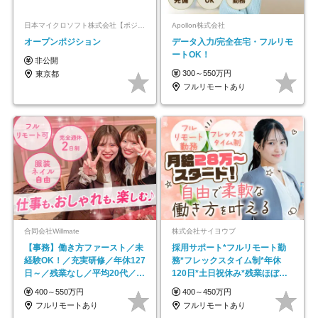
日本マイクロソフト株式会社【ポジションマッチ登録】
Apollon株式会社
オープンポジション
データ入力/完全在宅・フルリモ
ートOK！
非公開
300～550万円
東京都
フルリモートあり
合同会社Willmate
株式会社サイヨウブ
【事務】働き方ファースト／未
採用サポート*フルリモート勤
経験OK！／充実研修／年休127
務*フレックスタイム制*年休
日～／残業なし／平均20代／リ
120日*土日祝休み*残業ほぼな
モートOK
し*育児中社員8割以上
400～550万円
400～450万円
フルリモートあり
フルリモートあり