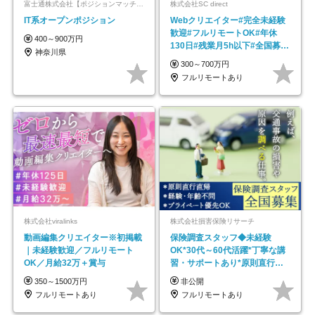
富士通株式会社【ポジションマッチ登録】
株式会社SC direct
IT系オープンポジション
Webクリエイター#完全未経験
歓迎#フルリモートOK#年休
400～900万円
130日#残業月5h以下#全国募集
神奈川県
#最大1年の研修
300～700万円
フルリモートあり
株式会社viralinks
株式会社損害保険リサーチ
動画編集クリエイター※初掲載
保険調査スタッフ◆未経験
｜未経験歓迎／フルリモート
OK*30代～60代活躍*丁寧な講
OK／月給32万＋賞与
習・サポートあり*原則直行直
帰／全国募集・業務委託
350～1500万円
非公開
フルリモートあり
フルリモートあり