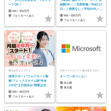
ートOK！
経験OK！／充実研修／年休127
日～／残業なし／平均20代／リ
300～550万円
モートOK
400～550万円
フルリモートあり
フルリモートあり
株式会社サイヨウブ
日本マイクロソフト株式会社【ポジションマッチ登録】
採用サポート*フルリモート勤
オープンポジション
務*フレックスタイム制*年休
非公開
120日*土日祝休み*残業ほぼな
東京都
し*育児中社員8割以上
400～450万円
フルリモートあり