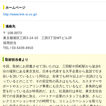
ホームページ
http://www.link-si.co.jp/
連絡先
〒 108-0073
東京都港区三田3-14-10 三田3丁目MTビル2F
採用担当
TEL / 03-5439-4910
取材担当者より
今回、取材にお邪魔させて頂いたのは、三田駅や田町駅から徒歩5
分の場所にある東京支社。日本を代表する大手企業から直請で引き
合いを頂いているという同社は、全体でも80％以上が一次請けとな
っているとのことで、その安定性の高さはもちろん、カスタマーサ
ポートやエンジニアリング事業にも注力しているなど、多角的な経
営を行っている点が特長的だ。また、社員旅行は本社、東京支社合
同での全員参加に加え、パートナー企業のスタッフも参加。さらに
レクリエーションやオフの時間でも、コミュニケーションを取りな
がら交流を深めているらしい。オン/オフともバランス良く働きたい