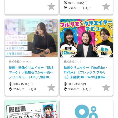
レックス＊
400～1500万円
フルリモートあり
株式会社One feat.
株式会社ＯＬＣ
動画・映像クリエイター（SNS
動画クリエイター（YouTube・
マーケ）／経験ゼロから一流へ
TikTok）【フレックス/フルリ
／フルリモートOK／月給30万
モ】未経験OK｜Web研修1年間
円～／年休130日以上
｜副業OK
300～1500万円
300～350万円
フルリモートあり
フルリモートあり