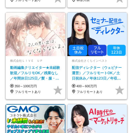
フルリモートあり
神奈川県
株式会社ＬＩＶＥ ＵＰ
株式会社さくらインベスト
動画編集クリエイター★未経験
配信ディレクター（ウェビナー
歓迎／フルリモOK／残業なし
運営）／フルリモートOK／土
／年間休日125日／髪・服・ネ
日祝休み／年休123日／年収
イル自由／研修充実で安心
600万円可
350～1000万円
400～600万円
フルリモートあり
フルリモートあり