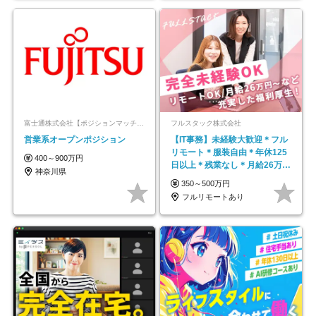
富士通株式会社【ポジションマッチ登録】
フルスタック株式会社
営業系オープンポジション
【IT事務】未経験大歓迎＊フル
リモート＊服装自由＊年休125
400～900万円
日以上＊残業なし＊月給26万円
神奈川県
以上
350～500万円
フルリモートあり