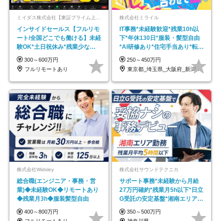
ミイダス株式会社【東証プライム上場パーソルグループ】
株式会社ミライル
インサイドセールス【フルリモ
IT事務*未経験歓迎*残業10h以
ート/全国どこでも働ける】未経
下*年休130日*服装・髪型自由
験OK*土日祝休み*残業少なめ*
*AI研修あり*住宅手当あり*転勤
在宅勤務手当あり
なし
300～600万円
250～450万円
フルリモートあり
東京都_埼玉県_大阪府_新潟県_福岡県
株式会社Widsley
株式会社サウンドテクニカ
総合職(エンジニア・事務・営
サポート事務*未経験から月給
業)◆未経験OK◆リモートあり
27万円確約*残業月5h以下*日立
◆残業月3h◆服装髪型自由
G受託の安定基盤*湘南エリア勤
務
400～800万円
350～500万円