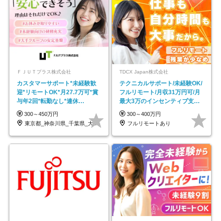
ＦＪＵＴプラス株式会社
TDCX Japan株式会社
カスタマーサポート*未経験歓
テクニカルサポート/未経験OK/
迎*リモートOK*月27.7万可*賞
フルリモート/月収31万円可/月
与年2回*転勤なし*連休
最大3万のインセンティブ支給/
OK/ZE010232
平均年齢33歳
300～450万円
300～400万円
東京都_神奈川県_千葉県_大阪府_愛知県…
フルリモートあり