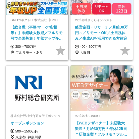
GMOコネクトHR株式会社【GMOインターネットグループ】
株式会社さくらインベスト
【総合職（事務/マーケ/広報
経営企画・リサーチ／月給30万
等）】未経験大歓迎／フルリモ
円～／リモートOK／土日祝休
可で全国募集！年収アップ多数
み／生成AIを活用できる方歓迎
★年休最大130日★
300～700万円
400～600万円
フルリモートあり
大阪府
株式会社野村総合研究所【ポジションマッチ登録】
株式会社SUNRISE
オープンポジション
【WEBデザイナー】未経験大
歓迎＊月給30万円＊年休125日
500～1500万円
＊研修充実＊フルリモ＊フルフ
東京都_神奈川県