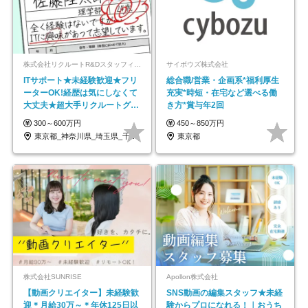
株式会社リクルートR&Dスタッフィング【リクルートグループ】
サイボウズ株式会社
ITサポート★未経験歓迎★フリ
総合職/営業・企画系*福利厚生
ーターOK!経歴は気にしなくて
充実*時短・在宅など選べる働
大丈夫★超大手リクルートグル
き方*賞与年2回
ープの正社員/sg
300～600万円
450～850万円
東京都_神奈川県_埼玉県_千葉県_大阪府…
東京都
株式会社SUNRISE
Apollon株式会社
【動画クリエイター】未経験歓
SNS動画の編集スタッフ★未経
迎＊月給30万～＊年休125日以
験からプロになれる！｜おうち