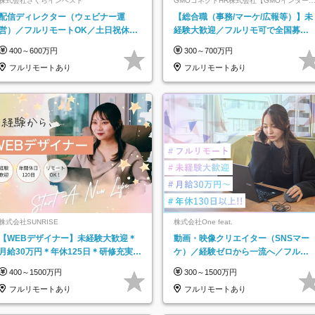
株式会社さくらインベスト
GMOコネクトHR株式会社【GMOインター
ットグループ】
配信ディレクター（ウェビナー運
【総合職（事務/マーケ/広報等）】未
営）／フルリモートOK／土日祝休み
経験大歓迎／フルリモ可で全国募
／年休123日／年収600万円可
集！年収アップ多数★年休最大130日
400～600万円
300～700万円
★
フルリモートあり
フルリモートあり
株式会社SUNRISE
株式会社One feat.
【WEBデザイナー】未経験大歓迎＊
動画・映像クリエイター（SNSマー
月給30万円＊年休125日＊研修充実＊
ケ）／経験ゼロから一流へ／フルリ
フルリモ＊フルフレックス＊
モートOK／月給30万円～／年休130
400～1500万円
300～1500万円
日以上
フルリモートあり
フルリモートあり