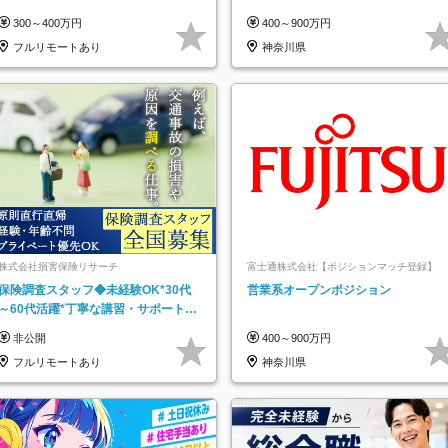
インセンティブ支給/平均年齢33歳
300～400万円
400～900万円
フルリモートあり
神奈川県
株式会社損害保険リサーチ
富士通株式会社【ポジションマッチ登録】
保険調査スタッフ◆未経験OK*30代
営業系オープンポジション
～60代活躍*丁寧な講習・サポートあ
り*原則直行直帰／全国募集・業務委
非公開
400～900万円
託
フルリモートあり
神奈川県