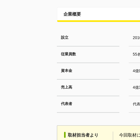
企業概要
設立
20
従業員数
55
資本金
4億
売上高
4億
代表者
代表
取材担当者より
今回取材に