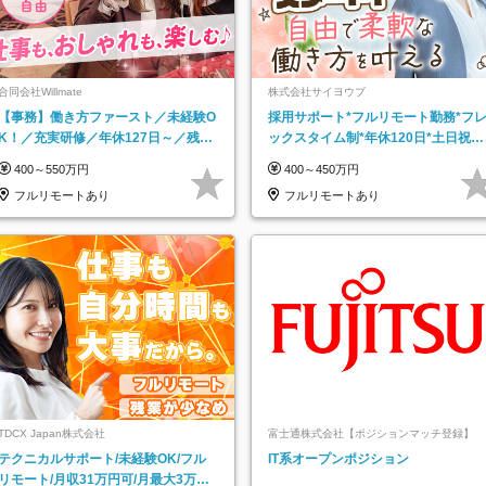
合同会社Willmate
株式会社サイヨウブ
【事務】働き方ファースト／未経験O
採用サポート*フルリモート勤務*フ
K！／充実研修／年休127日～／残業
ックスタイム制*年休120日*土日祝休
なし／平均20代／リモートOK
み*残業ほぼなし*育児中社員8割以上
400～550万円
400～450万円
フルリモートあり
フルリモートあり
TDCX Japan株式会社
富士通株式会社【ポジションマッチ登録】
テクニカルサポート/未経験OK/フル
IT系オープンポジション
リモート/月収31万円可/月最大3万の