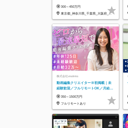
なし*連休OK/ZE010232
300～450万円
東京都_神奈川県_千葉県_大阪府_愛
知県…
株式会社viralinks
動画編集クリエイター※初掲載｜未
経験歓迎／フルリモートOK／月給32
万＋賞与
350～1500万円
フルリモートあり