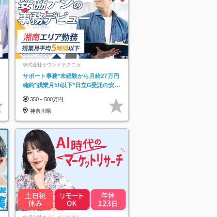
株式会社サウンドテクニカ
サポート事務*未経験から月給27万円
確約*残業月5h以下*日立G受託の安定
基盤*湘南エリア勤務
350～500万円
神奈川県