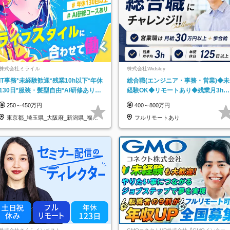
株式会社ミライル
株式会社Widsley
IT事務*未経験歓迎*残業10h以下*年休
総合職(エンジニア・事務・営業)◆未
130日*服装・髪型自由*AI研修あり*
経験OK◆リモートあり◆残業月3h◆
住宅手当あり*転勤なし
服装髪型自由
250～450万円
400～800万円
東京都_埼玉県_大阪府_新潟県_福岡
フルリモートあり
県