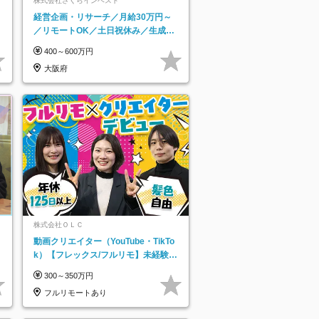
ネ
株式会社さくらインベスト
経営企画・リサーチ／月給30万円～
／リモートOK／土日祝休み／生成AI
を活用できる方歓迎
400～600万円
大阪府
株式会社ＯＬＣ
動画クリエイター（YouTube・TikTo
k）【フレックス/フルリモ】未経験O
K｜Web研修1年間｜副業OK
300～350万円
フルリモートあり