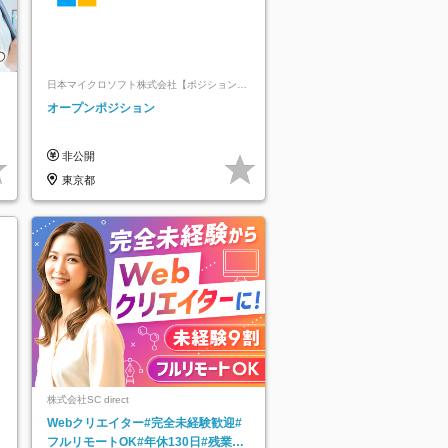
日本マイクロソフト株式会社【ポジションマ
ッチ登録】
レ
オープンポジション
非公開
東京都
株式会社SC direct
Webクリエイター#完全未経験歓迎#
フルリモートOK#年休130日#残業月