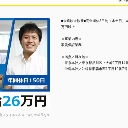
株式
■未経験大歓迎■完全週休3日制（水土日）＆1
万円以上
≪事業内容≫
家賃保証業務
≪拠点／所在地≫
・東京本社／東京都品川区上大崎2丁目14番
・沖縄本社／沖縄県那覇市西1丁目19番7号
型スタイルで右肩上がりの成長を実