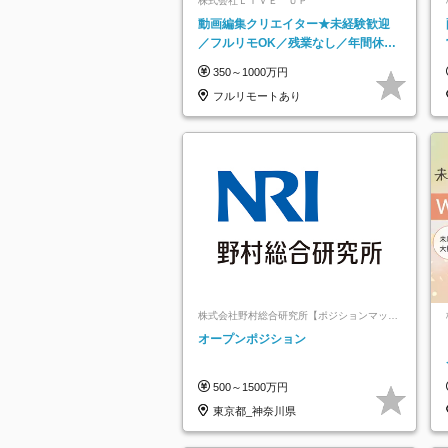
株式会社ＬＩＶＥ ＵＰ
動画編集クリエイター★未経験歓迎
／フルリモOK／残業なし／年間休日
125日／髪・服・ネイル自由／研修充
350～1000万円
実で安心
フルリモートあり
株式会社野村総合研究所【ポジションマッチ
登録】
オープンポジション
500～1500万円
東京都_神奈川県