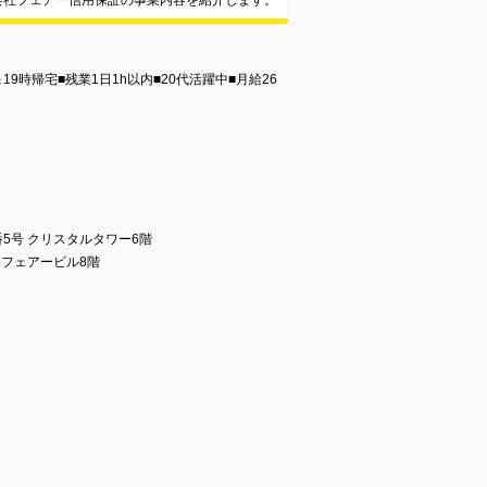
会社フェアー信用保証の事業内容を紹介します。
9時帰宅■残業1日1h以内■20代活躍中■月給26
5号 クリスタルタワー6階
 フェアービル8階