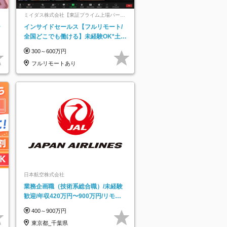
ミイダス株式会社【東証プライム上場パーソ
ルグループ】
ー
インサイドセールス【フルリモート/
全国どこでも働ける】未経験OK*土日
祝休み*残業少なめ*在宅勤務手当あり
300～600万円
フルリモートあり
日本航空株式会社
業務企画職（技術系総合職）/未経験
歓迎/年収420万円〜900万円/リモー
トフレックス可
400～900万円
東京都_千葉県