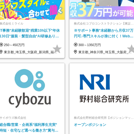
株式会社ミライル
株式会社コプロコンストラクション【東証プ
ライム上場コプロ・ホールディングス子会
IT事務*未経験歓迎*残業10h以下*年休
※サポート事務*未経験から月収37万
社】
130日*服装・髪型自由*AI研修あり*
円可♪専門スキルが身に付く！Web面
住宅手当あり*転勤なし
接＆リモート研修も充実♪/a
250～450万円
300～1350万円
東京都_埼玉県_大阪府_新潟県_福岡
東京都_神奈川県_埼玉県_大阪府_愛
県
知県…
サイボウズ株式会社
株式会社野村総合研究所【ポジションマッチ
登録】
総合職/営業・企画系*福利厚生充実*
オープンポジション
時短・在宅など選べる働き方*賞与年