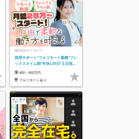
株式会社サイヨウブ
採用サポート*フルリモート勤務*フレ
ックスタイム制*年休120日*土日祝休
み*残業ほぼなし*育児中社員8割以上
400～450万円
フルリモートあり