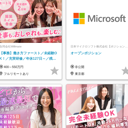
合同会社Willmate
日本マイクロソフト株式会社【ポジションマ
ッチ登録】
【事務】働き方ファースト／未経験O
オープンポジション
K！／充実研修／年休127日～／残業
なし／平均20代／リモートOK
400～550万円
非公開
フルリモートあり
東京都