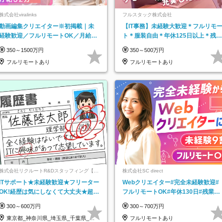
株式会社viralinks
フルスタック株式会社
動画編集クリエイター※初掲載｜未
【IT事務】未経験大歓迎＊フルリモ
経験歓迎／フルリモートOK／月給32
ト＊服装自由＊年休125日以上＊残業
万＋賞与
なし＊月給26万円以上
350～1500万円
350～500万円
フルリモートあり
フルリモートあり
株式会社リクルートR&Dスタッフィング【リ
株式会社SC direct
クルートグループ】
ITサポート★未経験歓迎★フリーター
Webクリエイター#完全未経験歓迎#
OK!経歴は気にしなくて大丈夫★超大
フルリモートOK#年休130日#残業月
手リクルートグループの正社員/sg
5h以下#全国募集#最大1年の研修
300～600万円
300～700万円
東京都_神奈川県_埼玉県_千葉県_大
フルリモートあり