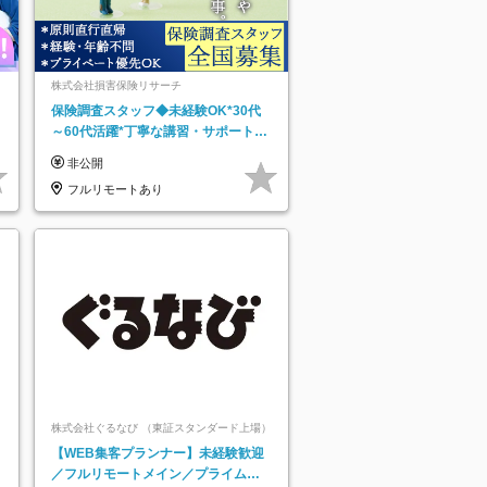
株式会社損害保険リサーチ
保険調査スタッフ◆未経験OK*30代
～60代活躍*丁寧な講習・サポートあ
り*原則直行直帰／全国募集・業務委
非公開
託
フルリモートあり
株式会社ぐるなび （東証スタンダード上場）
【WEB集客プランナー】未経験歓迎
／フルリモートメイン／プライム上