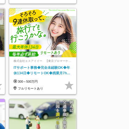
株式会社エスアイイー 【東京プロマーケッ
ト上場】
ITサポート事務◆完全未経験OK◆年
休134日◆リモートOK◆残業月7h以
下◆賞与年3回◆5年目まで必ず昇給
300～500万円
フルリモートあり