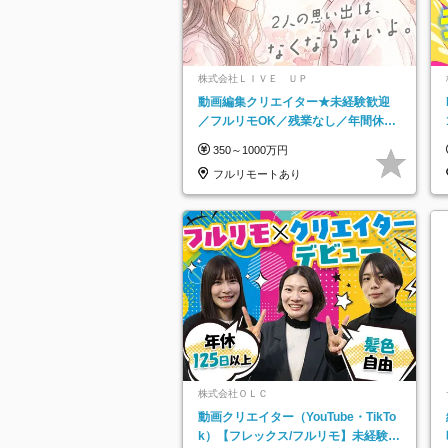
株式会社ＬＩＶＥ ＵＰ
動画編集クリエイター★未経験歓迎
／フルリモOK／残業なし／年間休日
125日／髪・服・ネイル自由／研修充
350～1000万円
実で安心
フルリモートあり
株式会社ＯＬＣ
動画クリエイター（YouTube・TikTo
k）【フレックス/フルリモ】未経験O