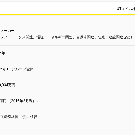
UTエイム
手メーカー
エレクトロニクス関連、環境・エネルギー関連、自動車関連、住宅・建設関連など）
95年
955名 UTグループ全体
0,934万円
6億円 （2015年3月現在）
取締役社長 筑井 信行