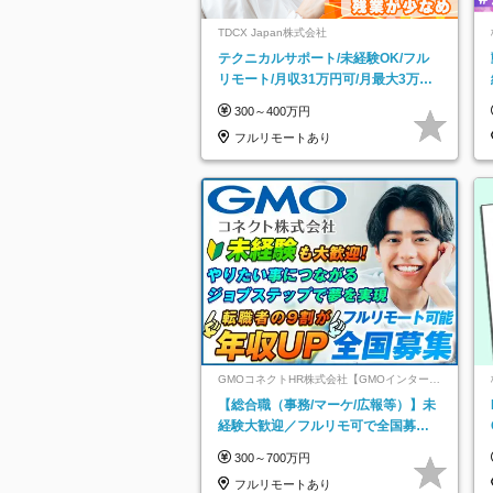
TDCX Japan株式会社
テクニカルサポート/未経験OK/フル
リモート/月収31万円可/月最大3万の
インセンティブ支給/平均年齢33歳
300～400万円
フルリモートあり
GMOコネクトHR株式会社【GMOインターネ
ットグループ】
【総合職（事務/マーケ/広報等）】未
経験大歓迎／フルリモ可で全国募
集！年収アップ多数★年休最大130日
300～700万円
★
フルリモートあり