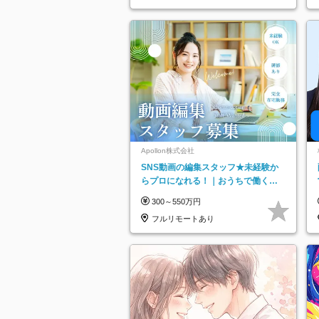
Apollon株式会社
SNS動画の編集スタッフ★未経験か
らプロになれる！｜おうちで働くフ
ルリモート｜残業ゼロで18時退勤◎
300～550万円
フルリモートあり