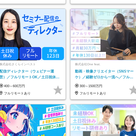
阪府…
株式会社さくらインベスト
株式会社One feat.
配信ディレクター（ウェビナー運
動画・映像クリエイター（SNSマー
営）／フルリモートOK／土日祝休み
ケ）／経験ゼロから一流へ／フルリ
／年休123日／年収600万円可
モートOK／月給30万円～／年休130
400～600万円
300～1500万円
日以上
フルリモートあり
フルリモートあり