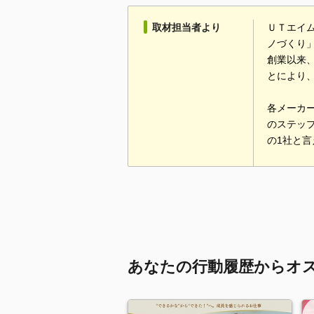
取材担当者より
ＵＴエイム
ノづくり
創業以来、
とにより
各メーカ
のステッ
の1社と
あなたの行動履歴からオ