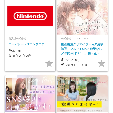
任天堂株式会社
株式会社ＬＩＶＥ ＵＰ
コーポレートITエンジニア
動画編集クリエイター★未経験
歓迎／フルリモOK／残業なし
非公開
／年間休日125日／髪・服・ネ
東京都_京都府
イル自由／研修充実で安心
350～1000万円
フルリモートあり