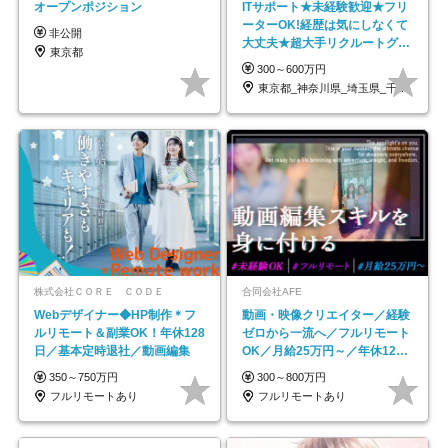
オープンポジション
ITサポート★未経験歓迎★フリ
ーターOK!経歴は気にしなくて
非公開
大丈夫★超大手リクルートグル
東京都
ープの正社員/sg
300～600万円
東京都_神奈川県_埼玉県_千葉県_大阪府…
株式会社ＣＯＲＥ ＣＯＤＥ
合同会社AFE
Webデザイナー◆HP制作＊フ
動画・映像クリエイター／経験
ルリモート＆副業OK！年休128
ゼロから一流へ／フルリモート
日／基本定時退社／動画編集
OK／月給25万円～／年休125
日以上
350～750万円
300～800万円
フルリモートあり
フルリモートあり