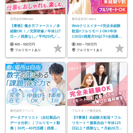
合同会社Willmate
株式会社SC direct
【事務】働き方ファースト／未
Webクリエイター#完全未経験
経験OK！／充実研修／年休127
歓迎#フルリモートOK#年休
日～／残業なし／平均20代／リ
130日#残業月5h以下#全国募集
モートOK
#最大1年の研修
400～550万円
300～700万円
フルリモートあり
フルリモートあり
株式会社リベンリ
フルスタック株式会社
データアナリスト（自社製品の
【IT事務】未経験大歓迎＊フル
データ分析）｜フルリモート勤
リモート＊服装自由＊年休125
務｜30代～40代活躍｜残業少
日以上＊残業なし＊月給26万円