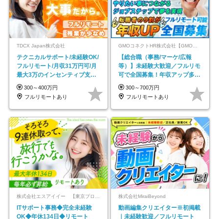
TDCX Japan株式会社
GMOコネクトHR株式会社【GMOインターネットグループ】
テクニカルサポート/未経験OK/
【総合職（事務/マーケ/広報
フルリモート/月収31万円可/月
等）】未経験大歓迎／フルリモ
最大3万のインセンティブ支給/
可で全国募集！年収アップ多数
平均年齢33歳
★年休最大130日★
300～400万円
300～700万円
フルリモートあり
フルリモートあり
株式会社エスアイイー 【東京プロマーケット上場】
株式会社MiraiBeyond
ITサポート事務◆完全未経験
動画編集クリエイター※初掲載
OK◆年休134日◆リモート
｜未経験歓迎／フルリモート