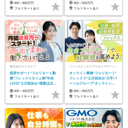
なめ｜子育て社員多数活躍
以上
400～800万円
350～500万円
フルリモートあり
フルリモートあり
株式会社サイヨウブ
パーソルビジネスプロセスデザイン株式会社 事業開発本部
採用サポート*フルリモート勤
オンライン事務*フルリモート*
務*フレックスタイム制*年休
フレックス*土日祝休み*大手パ
120日*土日祝休み*残業ほぼな
ーソルグループ*オンライン面
し*育児中社員8割以上
接*30～40代活躍中
400～450万円
300～450万円
フルリモートあり
フルリモートあり