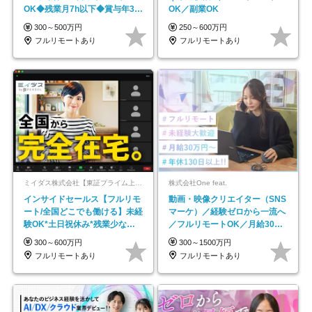
OK◆残業月7h以下◆賞与年3回
OK／副業OK
◆5年目まで必ず昇給
300～500万円
250～600万円
フルリモートあり
フルリモートあり
ミイダス株式会社【東証プライム上場パーソルグループ】
株式会社One feat.
インサイドセールス【フルリモ
動画・映像クリエイター（SNS
ート/全国どこでも働ける】未経
マーケ）／経験ゼロから一流へ
験OK*土日祝休み*残業少なめ*
／フルリモートOK／月給30万
在宅勤務手当あり
円～／年休130日以上
300～600万円
300～1500万円
フルリモートあり
フルリモートあり