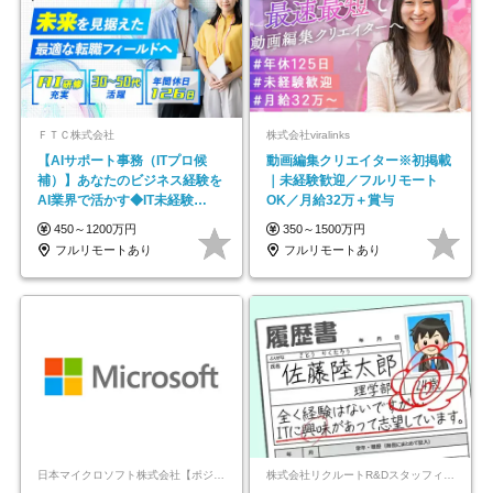
ＦＴＣ株式会社
株式会社viralinks
【AIサポート事務（ITプロ候
動画編集クリエイター※初掲載
補）】あなたのビジネス経験を
｜未経験歓迎／フルリモート
AI業界で活かす◆IT未経験
OK／月給32万＋賞与
OK◆目指せるコンサル
450～1200万円
350～1500万円
フルリモートあり
フルリモートあり
日本マイクロソフト株式会社【ポジションマッチ登録】
株式会社リクルートR&Dスタッフィング【リクルートグループ】