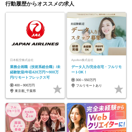
行動履歴からオススメの求人
日本航空株式会社
Apollon株式会社
業務企画職（技術系総合職）/未
データ入力/完全在宅・フルリモ
経験歓迎/年収420万円〜900万
ートOK！
円/リモートフレックス可
300～550万円
400～900万円
フルリモートあり
東京都_千葉県