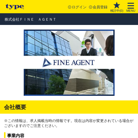
ログイン
会員登録
検討中(
0
)
MENU
株式会社ＦＩＮＥ ＡＧＥＮＴ
会社概要
※この情報は、求人掲載当時の情報です。現在は内容が変更されている場合が
ございますのでご注意ください。
事業内容