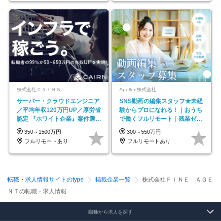
株式会社ＣＡＩＲＮ
Apollon株式会社
サーバー・クラウドエンジニア
SNS動画の編集スタッフ★未経
／平均年収120万円UP／厚労省
験からプロになれる！｜おうち
認定 『ホワイト企業』案件選択
で働くフルリモート｜残業ゼロ
制度／年休129日
で18時退勤◎
350～1500万円
300～550万円
フルリモートあり
フルリモートあり
転職・求人情報サイトのtype
掲載企業一覧
株式会社ＦＩＮＥ ＡＧＥ
ＮＴの転職・求人情報
職種から求人を探す