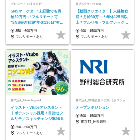
ゼロプライド株式会社
株式会社SUNRISE
SNSマーケター*未経験でも月
【動画クリエイター】未経験歓
給30万円～*フルリモート可
迎＊月給30万～＊年休125日以
*SNS好き歓迎*年休130日*有休
上＊フルリモ・フルフレックス
取得率100%
◆10名の採用が決定◆
350～600万円
400～1500万円
フルリモートあり
フルリモートあり
株式会社MiraiBeyond
株式会社野村総合研究所【ポジションマッチ登録】
イラスト・Vtubeアシスタント
オープンポジション
｜ポテンシャル採用！目指せフ
500～1500万円
ルリモ／スキルチェンジ率96％
東京都_神奈川県
250～600万円
フルリモートあり