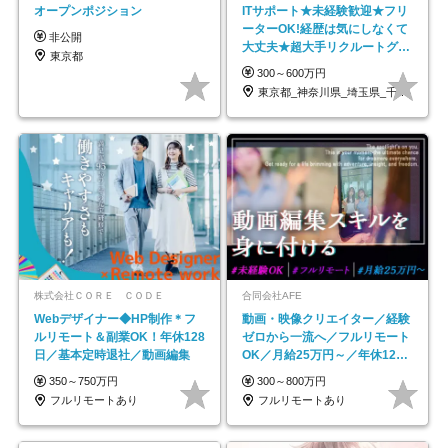
オープンポジション
ITサポート★未経験歓迎★フリ
ーターOK!経歴は気にしなくて
非公開
大丈夫★超大手リクルートグル
東京都
ープの正社員/sg
300～600万円
東京都_神奈川県_埼玉県_千葉県_大阪府…
株式会社ＣＯＲＥ ＣＯＤＥ
合同会社AFE
Webデザイナー◆HP制作＊フ
動画・映像クリエイター／経験
ルリモート＆副業OK！年休128
ゼロから一流へ／フルリモート
日／基本定時退社／動画編集
OK／月給25万円～／年休125
日以上
350～750万円
300～800万円
フルリモートあり
フルリモートあり