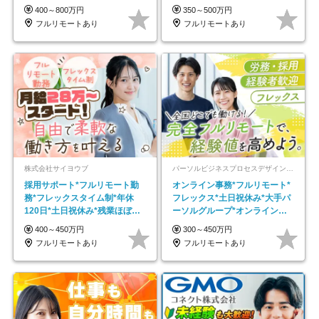
なめ｜子育て社員多数活躍
以上
400～800万円
350～500万円
フルリモートあり
フルリモートあり
株式会社サイヨウブ
パーソルビジネスプロセスデザイン株式会社 事業開発本部
採用サポート*フルリモート勤
オンライン事務*フルリモート*
務*フレックスタイム制*年休
フレックス*土日祝休み*大手パ
120日*土日祝休み*残業ほぼな
ーソルグループ*オンライン面
し*育児中社員8割以上
接*30～40代活躍中
400～450万円
300～450万円
フルリモートあり
フルリモートあり