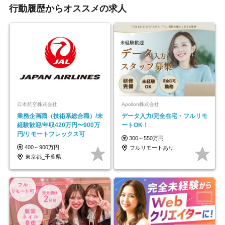
行動履歴からオススメの求人
日本航空株式会社
Apollon株式会社
業務企画職（技術系総合職）/未
データ入力/完全在宅・フルリモ
経験歓迎/年収420万円〜900万
ートOK！
円/リモートフレックス可
300～550万円
400～900万円
フルリモートあり
東京都_千葉県