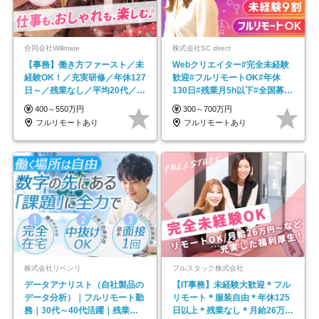
合同会社Willmate
株式会社SC direct
【事務】働き方ファースト／未
Webクリエイター#完全未経験
経験OK！／充実研修／年休127
歓迎#フルリモートOK#年休
日～／残業なし／平均20代／リ
130日#残業月5h以下#全国募集
モートOK
#最大1年の研修
400～550万円
300～700万円
フルリモートあり
フルリモートあり
株式会社リベンリ
フルスタック株式会社
データアナリスト（自社製品の
【IT事務】未経験大歓迎＊フル
データ分析）｜フルリモート勤
リモート＊服装自由＊年休125
務｜30代～40代活躍｜残業少
日以上＊残業なし＊月給26万円