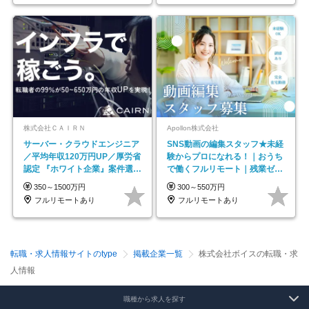
株式会社ＣＡＩＲＮ
Apollon株式会社
サーバー・クラウドエンジニア
SNS動画の編集スタッフ★未経
／平均年収120万円UP／厚労省
験からプロになれる！｜おうち
認定 『ホワイト企業』案件選択
で働くフルリモート｜残業ゼロ
制度／年休129日
で18時退勤◎
350～1500万円
300～550万円
フルリモートあり
フルリモートあり
転職・求人情報サイトのtype
掲載企業一覧
株式会社ボイスの転職・求
人情報
職種から求人を探す