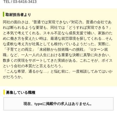
TEL / 03-6416-3413
取材担当者より
同社の面白さは、"普通では実現できない"対応力。普通の会社であ
れば断られるような要望も、同社では「どうすれば実現できる？」
と本気で考えてくれる。スキル不足なら成長支援で補い、家族のた
めに働き方を変えたい時は、最適な就労環境を探してくれる…そん
な柔軟な考え方が社風としても根付いているようだった。実際に、
「子育てとの両立」「未経験から技術職への挑戦」「Uターン就
職」など、一人一人の人生における重要な決断に真摯に向き合い、
数多くの実現をサポートしてきた実績がある。これこそが、ボイス
という会社の本質だと言えるだろう。
「こんな希望、通るかな…」と悩む前に、一度相談してみてはいか
がだろうか。
募集している職種
現在、typeに掲載中の求人はありません。