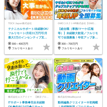
TDCX Japan株式会社
GMOコネクトHR株式会社【GMOインターネットグループ】
テクニカルサポート/未経験OK/
【総合職（事務/マーケ/広報
フルリモート/月収31万円可/月
等）】未経験大歓迎／フルリモ
最大3万のインセンティブ支給/
可で全国募集！年収アップ多数
平均年齢33歳
★年休最大130日★
300～400万円
300～700万円
フルリモートあり
フルリモートあり
株式会社エスアイイー 【東京プロマーケット上場】
株式会社MiraiBeyond
ITサポート事務◆完全未経験
動画編集クリエイター※初掲載
OK◆年休134日◆リモート
｜未経験歓迎／フルリモート