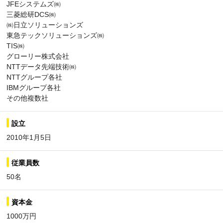
JFEシステムズ㈱
三菱総研DCS㈱
㈱日立ソリューションズ
東急テックソリューションズ㈱
TIS㈱
グローリー株式会社
NTTデータ先端技術㈱
NTTグループ各社
IBMグループ各社
その他複数社
設立
2010年1月5日
従業員数
50名
資本金
1000万円