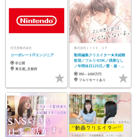
任天堂株式会社
株式会社ＬＩＶＥ ＵＰ
コーポレートITエンジニア
動画編集クリエイター★未経験
歓迎／フルリモOK／残業なし
非公開
／年間休日125日／髪・服・ネ
東京都_京都府
イル自由／研修充実で安心
350～1000万円
フルリモートあり