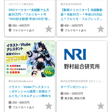
ゼロプライド株式会社
株式会社SUNRISE
SNSマーケター*未経験でも月
【動画クリエイター】未経験歓
給30万円～*フルリモート可
迎＊月給30万～＊年休125日以
*SNS好き歓迎*年休130日*有休
上＊フルリモ・フルフレックス
取得率100%
◆10名の採用が決定◆
350～600万円
400～1500万円
フルリモートあり
フルリモートあり
株式会社MiraiBeyond
株式会社野村総合研究所【ポジションマッチ登録】
イラスト・Vtubeアシスタント
オープンポジション
｜ポテンシャル採用！目指せフ
500～1500万円
ルリモ／スキルチェンジ率96％
東京都_神奈川県
250～600万円
フルリモートあり