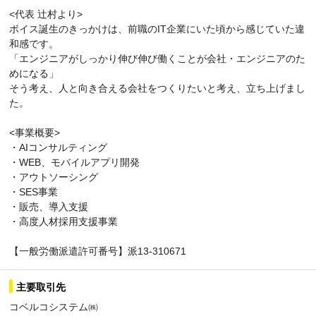
<代表 辻村より>
ボイス誕生のきっかけは、前職のIT企業にいた頃から感じていた違
和感です。
「エンジニアがしっかり伸び伸び働くことが会社・エンジニアのた
めになる」
そう考え、人と向き合える会社をつくりたいと考え、立ち上げまし
た。
<事業概要>
・AIコンサルティング
・WEB、モバイルアプリ開発
・アウトソーシング
・SES事業
・販売、導入支援
・高度人材採用支援事業
【一般労働派遣許可番号】派13-310671
主要取引先
コベルコシステム㈱