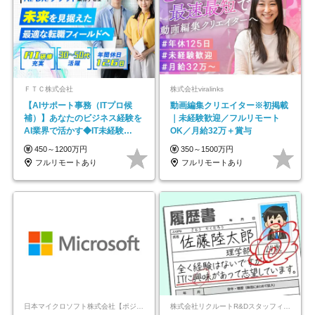
ＦＴＣ株式会社
株式会社viralinks
【AIサポート事務（ITプロ候
動画編集クリエイター※初掲載
補）】あなたのビジネス経験を
｜未経験歓迎／フルリモート
AI業界で活かす◆IT未経験
OK／月給32万＋賞与
OK◆目指せるコンサル
450～1200万円
350～1500万円
フルリモートあり
フルリモートあり
日本マイクロソフト株式会社【ポジションマッチ登録】
株式会社リクルートR&Dスタッフィング【リクルートグループ】