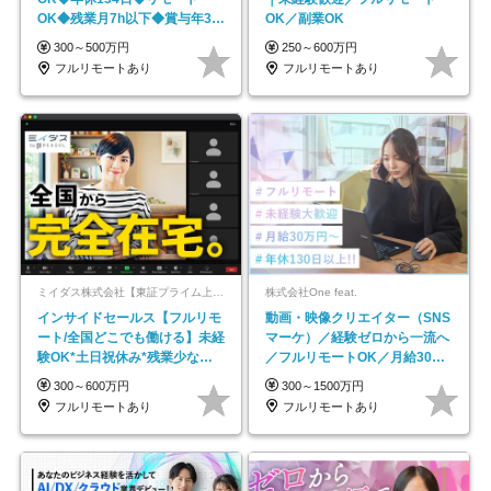
OK◆残業月7h以下◆賞与年3回
OK／副業OK
◆5年目まで必ず昇給
300～500万円
250～600万円
フルリモートあり
フルリモートあり
ミイダス株式会社【東証プライム上場パーソルグループ】
株式会社One feat.
インサイドセールス【フルリモ
動画・映像クリエイター（SNS
ート/全国どこでも働ける】未経
マーケ）／経験ゼロから一流へ
験OK*土日祝休み*残業少なめ*
／フルリモートOK／月給30万
在宅勤務手当あり
円～／年休130日以上
300～600万円
300～1500万円
フルリモートあり
フルリモートあり