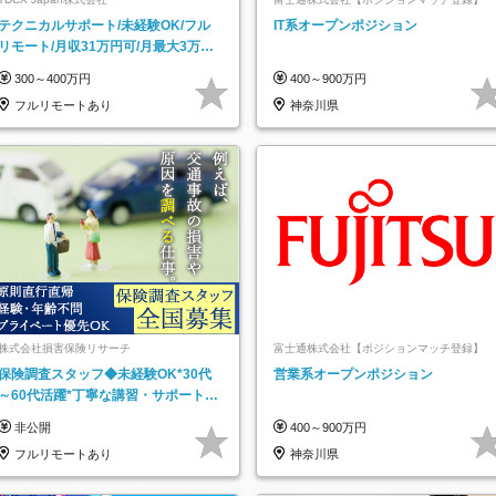
テクニカルサポート/未経験OK/フル
IT系オープンポジション
リモート/月収31万円可/月最大3万の
インセンティブ支給/平均年齢33歳
300～400万円
400～900万円
フルリモートあり
神奈川県
株式会社損害保険リサーチ
富士通株式会社【ポジションマッチ登録】
保険調査スタッフ◆未経験OK*30代
営業系オープンポジション
～60代活躍*丁寧な講習・サポートあ
り*原則直行直帰／全国募集・業務委
非公開
400～900万円
託
フルリモートあり
神奈川県