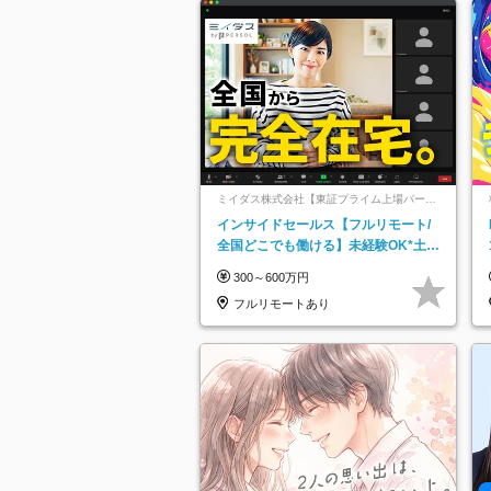
ミイダス株式会社【東証プライム上場パーソ
ルグループ】
インサイドセールス【フルリモート/
全国どこでも働ける】未経験OK*土日
祝休み*残業少なめ*在宅勤務手当あり
300～600万円
フルリモートあり