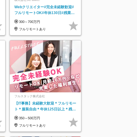
Webクリエイター#完全未経験歓迎#
フルリモートOK#年休130日#残業月
5h以下#全国募集#最大1年の研修
300～700万円
フルリモートあり
フルスタック株式会社
【IT事務】未経験大歓迎＊フルリモー
ト＊服装自由＊年休125日以上＊残業
なし＊月給26万円以上
350～500万円
フルリモートあり