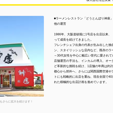
株式会社理想実業
■ラーメンレストラン「どうとんぼり神座」「K
他の運営
1986年、大阪道頓堀に1号店を出店以来
って成長を続けてきました。
フレンチシェフ出身の代表が生み出した独
ン、スタイリッシュな店内など、既存のラ
～30代女性を中心に幅広い世代に愛されて
店舗運営の手法も、インカムの導入、オー
ど革新的な挑戦を続け、1店舗の年商は約
都心から郊外へ、さらには関西国際空港や
トにも戦略的に出店を重ね、現在全国で4
れた積極的な出店計画を進めています。
後もさらに拡大を続けます！