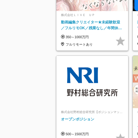
株式会社ＬＩＶＥ ＵＰ
動画編集クリエイター★未経験歓迎
／フルリモOK／残業なし／年間休日
125日／髪・服・ネイル自由／研修充
350～1000万円
実で安心
フルリモートあり
株式会社野村総合研究所【ポジションマッチ
登録】
オープンポジション
500～1500万円