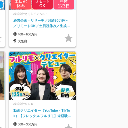
ネ
株式会社さくらインベスト
経営企画・リサーチ／月給30万円～
／リモートOK／土日祝休み／生成AI
を活用できる方歓迎
400～600万円
大阪府
株式会社ＯＬＣ
動画クリエイター（YouTube・TikTo
k）【フレックス/フルリモ】未経験O
K｜Web研修1年間｜副業OK
300～350万円