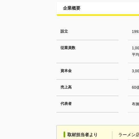
企業概要
設立
19
従業員数
1,
平均
資本金
3,
売上高
60
代表者
布
取材担当者より
ラーメン