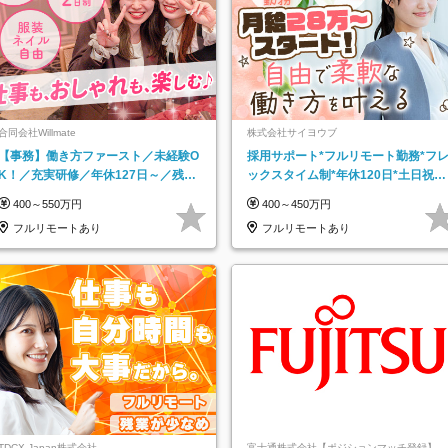
合同会社Willmate
株式会社サイヨウブ
【事務】働き方ファースト／未経験O
採用サポート*フルリモート勤務*フ
K！／充実研修／年休127日～／残業
ックスタイム制*年休120日*土日祝休
なし／平均20代／リモートOK
み*残業ほぼなし*育児中社員8割以上
400～550万円
400～450万円
フルリモートあり
フルリモートあり
TDCX Japan株式会社
富士通株式会社【ポジションマッチ登録】