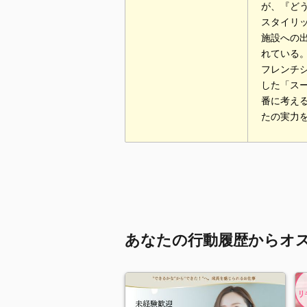
が、『ど
スタイリ
施設への
れている
フレンチ
した「ス
番に考える
たの実力
あなたの行動履歴からオ