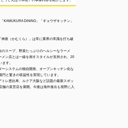
（どうとんぼり神座）の事業内容を紹介します。
AMUKURA DiNiNG」「ギョウザキッチン」
、「神座（かむくら）」は常に業界の常識を打ち破
自のスープ、野菜たっぷりのヘルシーなラーメ
ーメン店とは一線を画すスタイルが支持され、20
います。
ダーシステムの独自開発、オープンキッチン化な
2億円と驚きの収益性を実現しています。
アトレ恵比寿、ルクア大阪など話題の最新スポッ
0店舗の直営店を展開。今後は海外進出も視野に入