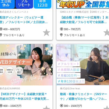
株式会社さくらインベスト
GMOコネクトHR株式会社【GMOインター
ットグループ】
配信ディレクター（ウェビナー運
【総合職（事務/マーケ/広報等）】未
営）／フルリモートOK／土日祝休み
経験大歓迎／フルリモ可で全国募
／年休123日／年収600万円可
集！年収アップ多数★年休最大130日
400～600万円
300～700万円
★
フルリモートあり
フルリモートあり
株式会社SUNRISE
株式会社One feat.
【WEBデザイナー】未経験大歓迎＊
動画・映像クリエイター（SNSマー
月給30万円＊年休125日＊研修充実＊
ケ）／経験ゼロから一流へ／フルリ
フルリモ＊フルフレックス＊
モートOK／月給30万円～／年休130
400～1500万円
300～1500万円
日以上