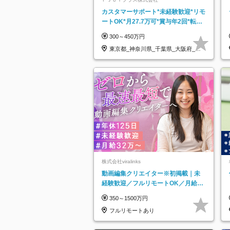
カスタマーサポート*未経験歓迎*リモ
ートOK*月27.7万可*賞与年2回*転勤
なし*連休OK/ZE010232
300～450万円
東京都_神奈川県_千葉県_大阪府_愛
知県…
株式会社viralinks
動画編集クリエイター※初掲載｜未
経験歓迎／フルリモートOK／月給32
万＋賞与
350～1500万円
フルリモートあり