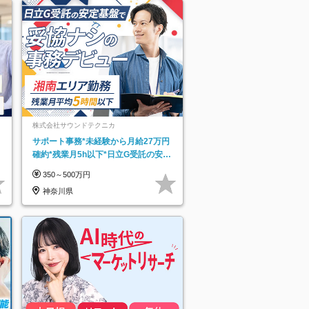
株式会社サウンドテクニカ
サポート事務*未経験から月給27万円
確約*残業月5h以下*日立G受託の安定
基盤*湘南エリア勤務
350～500万円
神奈川県