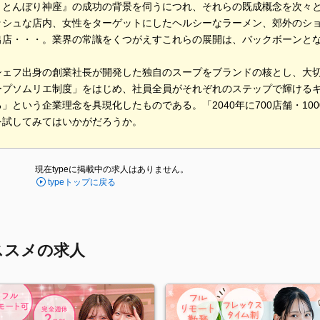
うとんぼり神座』の成功の背景を伺うにつれ、それらの既成概念を次々
ッシュな店内、女性をターゲットにしたヘルシーなラーメン、郊外のシ
出店・・・。業界の常識をくつがえすこれらの展開は、バックボーンと
。
シェフ出身の創業社長が開発した独自のスープをブランドの核とし、大
ープソムリエ制度」をはじめ、社員全員がそれぞれのステップで輝ける
」という企業理念を具現化したものである。「2040年に700店舗・10
を試してみてはいかがだろうか。
現在typeに掲載中の求人はありません。
typeトップに戻る
ススメの求人