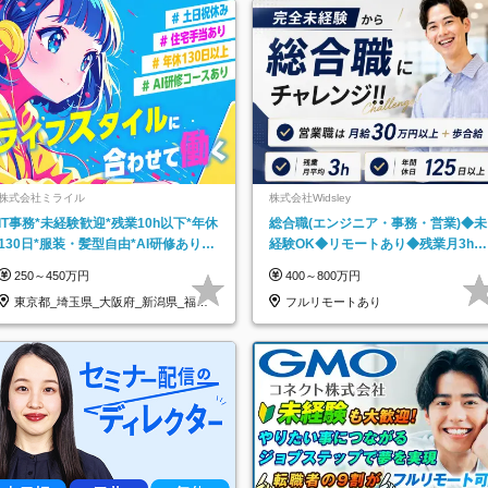
株式会社ミライル
株式会社Widsley
IT事務*未経験歓迎*残業10h以下*年休
総合職(エンジニア・事務・営業)◆未
130日*服装・髪型自由*AI研修あり*
経験OK◆リモートあり◆残業月3h◆
住宅手当あり*転勤なし
服装髪型自由
250～450万円
400～800万円
東京都_埼玉県_大阪府_新潟県_福岡
フルリモートあり
県