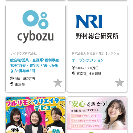
サイボウズ株式会社
株式会社野村総合研究所【ポジションマッチ登録】
総合職/営業・企画系*福利厚生
オープンポジション
充実*時短・在宅など選べる働
500～1500万円
き方*賞与年2回
東京都_神奈川県
450～850万円
東京都