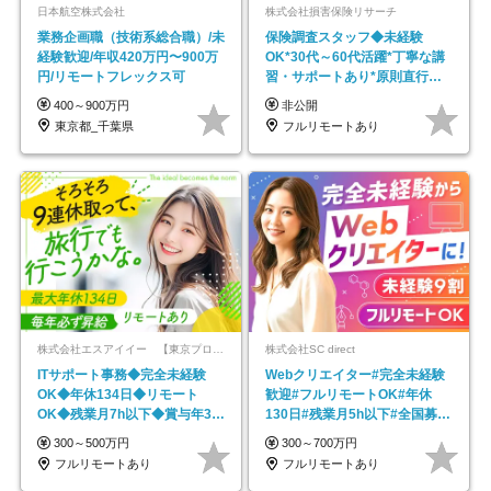
日本航空株式会社
株式会社損害保険リサーチ
業務企画職（技術系総合職）/未
保険調査スタッフ◆未経験
経験歓迎/年収420万円〜900万
OK*30代～60代活躍*丁寧な講
円/リモートフレックス可
習・サポートあり*原則直行直
帰／全国募集・業務委託
400～900万円
非公開
東京都_千葉県
フルリモートあり
株式会社エスアイイー 【東京プロマーケット上場】
株式会社SC direct
ITサポート事務◆完全未経験
Webクリエイター#完全未経験
OK◆年休134日◆リモート
歓迎#フルリモートOK#年休
OK◆残業月7h以下◆賞与年3回
130日#残業月5h以下#全国募集
◆5年目まで必ず昇給
#最大1年の研修
300～500万円
300～700万円
フルリモートあり
フルリモートあり