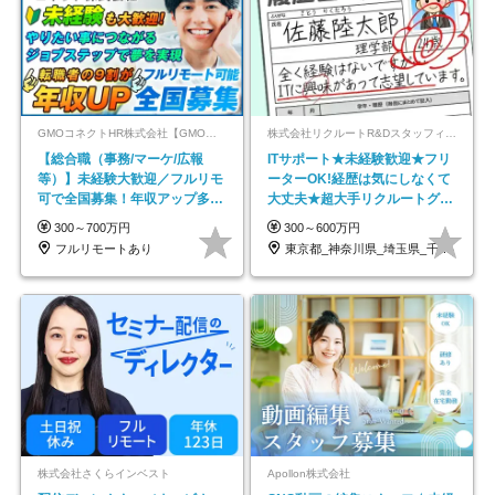
GMOコネクトHR株式会社【GMOインターネットグループ】
株式会社リクルートR&Dスタッフィング【リクルートグループ】
【総合職（事務/マーケ/広報
ITサポート★未経験歓迎★フリ
等）】未経験大歓迎／フルリモ
ーターOK!経歴は気にしなくて
可で全国募集！年収アップ多数
大丈夫★超大手リクルートグル
★年休最大130日★
ープの正社員/sg
300～700万円
300～600万円
フルリモートあり
東京都_神奈川県_埼玉県_千葉県_大阪府…
株式会社さくらインベスト
Apollon株式会社