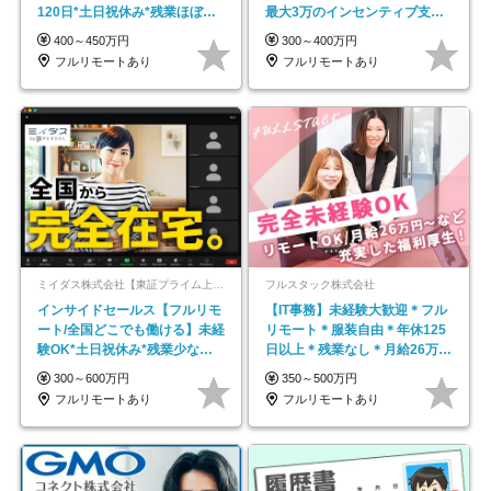
120日*土日祝休み*残業ほぼな
最大3万のインセンティブ支給/
し*育児中社員8割以上
平均年齢33歳
400～450万円
300～400万円
フルリモートあり
フルリモートあり
ミイダス株式会社【東証プライム上場パーソルグループ】
フルスタック株式会社
インサイドセールス【フルリモ
【IT事務】未経験大歓迎＊フル
ート/全国どこでも働ける】未経
リモート＊服装自由＊年休125
験OK*土日祝休み*残業少なめ*
日以上＊残業なし＊月給26万円
在宅勤務手当あり
以上
300～600万円
350～500万円
フルリモートあり
フルリモートあり