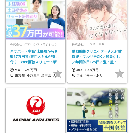
株式会社コプロコンストラクション【東証プライム上場コプロ・ホールディングス子会社】
株式会社ＬＩＶＥ ＵＰ
※サポート事務*未経験から月
動画編集クリエイター★未経験
収37万円可♪専門スキルが身に
歓迎／フルリモOK／残業なし
付く！Web面接＆リモート研修
／年間休日125日／髪・服・ネ
も充実♪/a
イル自由／研修充実で安心
300～1350万円
350～1000万円
東京都_神奈川県_埼玉県_大阪府_愛知県…
フルリモートあり