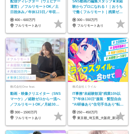
配信ディレクター（ウェビナー
SNS動画の編集スタッフ★未経
運営）／フルリモートOK／土
験からプロになれる！｜おうち
日祝休み／年休123日／年収
で働くフルリモート｜残業ゼロ
600万円可
で18時退勤◎
400～600万円
300～550万円
フルリモートあり
フルリモートあり
株式会社One feat.
株式会社ミライル
動画・映像クリエイター（SNS
IT事務*未経験歓迎*残業10h以
マーケ）／経験ゼロから一流へ
下*年休130日*服装・髪型自由
／フルリモートOK／月給30万
*AI研修あり*住宅手当あり*転勤
円～／年休130日以上
なし
300～1500万円
250～450万円
フルリモートあり
東京都_埼玉県_大阪府_新潟県_福岡県