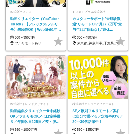
株式会社ＯＬＣ
ＦＪＵＴプラス株式会社
動画クリエイター（YouTube・
カスタマーサポート*未経験歓
TikTok）【フレックス/フルリ
迎*リモートOK*月27.7万可*賞
モ】未経験OK｜Web研修1年間
与年2回*転勤なし*連休
｜副業OK
OK/ZE010232
300～350万円
300～450万円
フルリモートあり
東京都_神奈川県_千葉県_大阪府_愛知県…
株式会社トレンドクリエイト
株式会社エンジニアファースト
動画編集クリエイター◆未経験
SE／原則フルリモート／案件
OK／フルリモOK／ほぼ定時帰
は自分で選べる／定着率93%／
り／年間休日125日／髪・服・
20～30代活躍中！
ネイル自由／副業OK
350～1000万円
550～1350万円