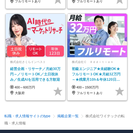
フルリモートあり
フルリモートあり
株式会社さくらインベスト
株式会社Ｃ Ａｄｄｉｔｉｏｎ
経営企画・リサーチ／月給30万
初級エンジニア★未経験OK★
円～／リモートOK／土日祝休
フルリモートOK★月給32万円
み／生成AIを活用できる方歓迎
～★残業月10h＆年休120日以
上★副業可
400～600万円
400～1500万円
大阪府
フルリモートあり
転職・求人情報サイトのtype
掲載企業一覧
株式会社ワイテックの転
職・求人情報