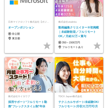
日本マイクロソフト株式会社【ポジションマッチ登録】
株式会社viralinks
オープンポジション
動画編集クリエイター※初掲載
｜未経験歓迎／フルリモート
非公開
OK／月給32万＋賞与
東京都
350～1500万円
フルリモートあり
株式会社サイヨウブ
TDCX Japan株式会社
採用サポート*フルリモート勤
テクニカルサポート/未経験OK/
務*フレックスタイム制*年休
フルリモート/月収31万円可/月