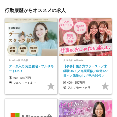
行動履歴からオススメの求人
Apollon株式会社
合同会社Willmate
データ入力/完全在宅・フルリモ
【事務】働き方ファースト／未
ートOK！
経験OK！／充実研修／年休127
日～／残業なし／平均20代／リ
300～550万円
モートOK
400～550万円
フルリモートあり
フルリモートあり