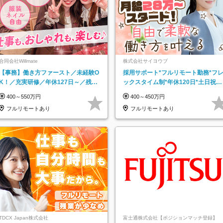
合同会社Willmate
株式会社サイヨウブ
【事務】働き方ファースト／未経験O
採用サポート*フルリモート勤務*フ
K！／充実研修／年休127日～／残業
ックスタイム制*年休120日*土日祝休
なし／平均20代／リモートOK
み*残業ほぼなし*育児中社員8割以上
400～550万円
400～450万円
フルリモートあり
フルリモートあり
TDCX Japan株式会社
富士通株式会社【ポジションマッチ登録】