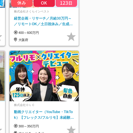
ネ
株式会社さくらインベスト
経営企画・リサーチ／月給30万円～
／リモートOK／土日祝休み／生成AI
を活用できる方歓迎
400～600万円
大阪府
株式会社ＯＬＣ
動画クリエイター（YouTube・TikTo
k）【フレックス/フルリモ】未経験O
K｜Web研修1年間｜副業OK
300～350万円