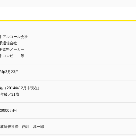
手アルコール会社
手通信会社
手飲料メーカー
手コンビニ 等
88年3月23日
4名（2014年12月末現在）
年齢／31歳
20000万円
表取締役社長 内川 淳一郎