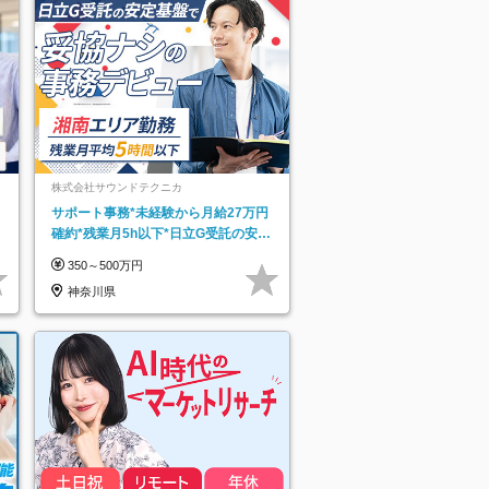
株式会社サウンドテクニカ
サポート事務*未経験から月給27万円
確約*残業月5h以下*日立G受託の安定
基盤*湘南エリア勤務
350～500万円
神奈川県