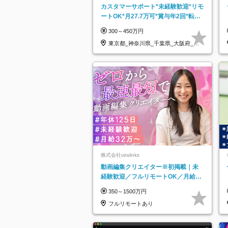
カスタマーサポート*未経験歓迎*リモ
ートOK*月27.7万可*賞与年2回*転勤
なし*連休OK/ZE010232
300～450万円
東京都_神奈川県_千葉県_大阪府_愛
知県…
株式会社viralinks
動画編集クリエイター※初掲載｜未
経験歓迎／フルリモートOK／月給32
万＋賞与
350～1500万円
フルリモートあり