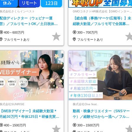
株式会社さくらインベスト
GMOコネクトHR株式会社【GMOインター
ットグループ】
配信ディレクター（ウェビナー運
【総合職（事務/マーケ/広報等）】未
営）／フルリモートOK／土日祝休み
経験大歓迎／フルリモ可で全国募
／年休123日／年収600万円可
集！年収アップ多数★年休最大130日
400～600万円
300～700万円
★
フルリモートあり
フルリモートあり
株式会社SUNRISE
株式会社One feat.
【WEBデザイナー】未経験大歓迎＊
動画・映像クリエイター（SNSマー
月給30万円＊年休125日＊研修充実＊
ケ）／経験ゼロから一流へ／フルリ
フルリモ＊フルフレックス＊
モートOK／月給30万円～／年休130
400～1500万円
300～1500万円
日以上