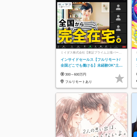
ミイダス株式会社【東証プライム上場パーソ
ルグループ】
インサイドセールス【フルリモート/
全国どこでも働ける】未経験OK*土日
祝休み*残業少なめ*在宅勤務手当あり
300～600万円
フルリモートあり