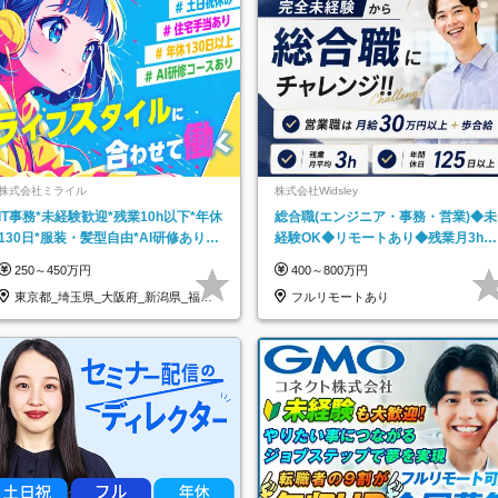
株式会社ミライル
株式会社Widsley
IT事務*未経験歓迎*残業10h以下*年休
総合職(エンジニア・事務・営業)◆未
130日*服装・髪型自由*AI研修あり*
経験OK◆リモートあり◆残業月3h◆
住宅手当あり*転勤なし
服装髪型自由
250～450万円
400～800万円
東京都_埼玉県_大阪府_新潟県_福岡
フルリモートあり
県