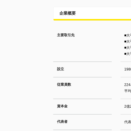
企業概要
主要取引先
■大
■大
■大
■大
設立
19
従業員数
22
平均
資本金
2億
代表者
代