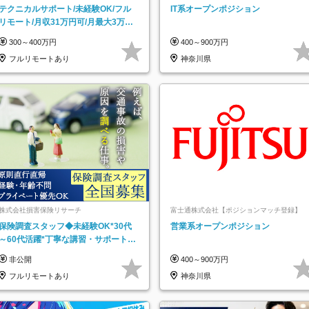
テクニカルサポート/未経験OK/フル
IT系オープンポジション
リモート/月収31万円可/月最大3万の
インセンティブ支給/平均年齢33歳
300～400万円
400～900万円
フルリモートあり
神奈川県
株式会社損害保険リサーチ
富士通株式会社【ポジションマッチ登録】
保険調査スタッフ◆未経験OK*30代
営業系オープンポジション
～60代活躍*丁寧な講習・サポートあ
り*原則直行直帰／全国募集・業務委
非公開
400～900万円
託
フルリモートあり
神奈川県