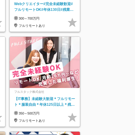
Webクリエイター#完全未経験歓迎#
フルリモートOK#年休130日#残業月
5h以下#全国募集#最大1年の研修
300～700万円
フルリモートあり
フルスタック株式会社
【IT事務】未経験大歓迎＊フルリモー
ト＊服装自由＊年休125日以上＊残業
なし＊月給26万円以上
350～500万円
フルリモートあり