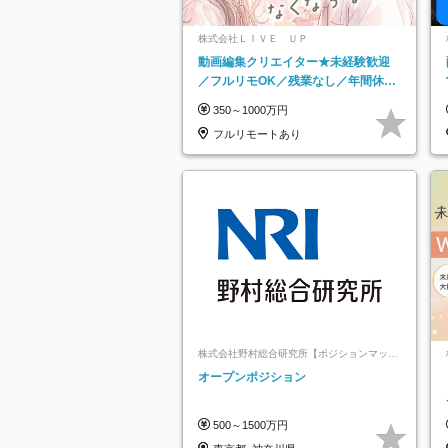
株式会社ＬＩＶＥ ＵＰ
動画編集クリエイター★未経験歓迎
／フルリモOK／残業なし／年間休日
125日／髪・服・ネイル自由／研修充
350～1000万円
実で安心
フルリモートあり
株式会社野村総合研究所【ポジションマッチ
登録】
オープンポジション
500～1500万円