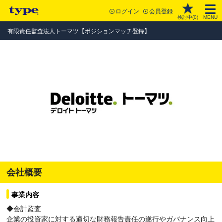
ログイン
会員登録
検討中(
0
)
MENU
有限責任監査法人トーマツ【ポジションマッチ登録】
会社概要
事業内容
◆会計監査
企業の投資家に対する適切な財務報告責任の遂行やガバナンス向上