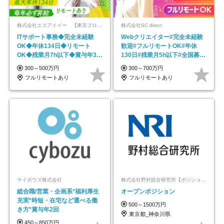
株式会社エスアイイー 【東京プロマーケット上場】
株式会社SC direct
ITサポート事務◆完全未経験
Webクリエイター#完全未経験
OK◆年休134日◆リモート
歓迎#フルリモートOK#年休
OK◆残業月7h以下◆賞与年3回
130日#残業月5h以下#全国募集
◆5年目まで必ず昇給
#最大1年の研修
300～500万円
300～700万円
フルリモートあり
フルリモートあり
サイボウズ株式会社
株式会社野村総合研究所【ポジションマッチ登録】
総合職/営業・企画系*福利厚生
オープンポジション
充実*時短・在宅など選べる働
500～1500万円
き方*賞与年2回
東京都_神奈川県
450～850万円