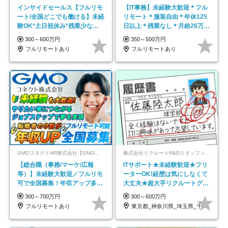
インサイドセールス【フルリモ
【IT事務】未経験大歓迎＊フル
ート/全国どこでも働ける】未経
リモート＊服装自由＊年休125
験OK*土日祝休み*残業少なめ*
日以上＊残業なし＊月給26万円
在宅勤務手当あり
以上
300～600万円
350～500万円
フルリモートあり
フルリモートあり
GMOコネクトHR株式会社【GMOインターネットグループ】
株式会社リクルートR&Dスタッフィング【リクルートグループ】
【総合職（事務/マーケ/広報
ITサポート★未経験歓迎★フリ
等）】未経験大歓迎／フルリモ
ーターOK!経歴は気にしなくて
可で全国募集！年収アップ多数
大丈夫★超大手リクルートグル
★年休最大130日★
ープの正社員/sg
300～700万円
300～600万円
フルリモートあり
東京都_神奈川県_埼玉県_千葉県_大阪府…