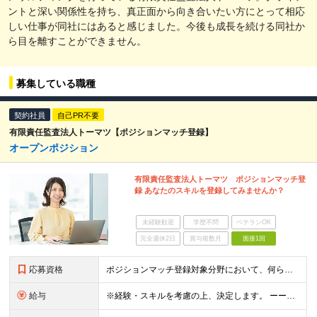
ントと深い関係性を持ち、真正面から向き合いたい方にとって相応
しい仕事が同社にはあると感じました。今後も成長を続ける同社か
ら目を離すことができません。
募集している職種
契約社員
自己PR不要
有限責任監査法人トーマツ【ポジションマッチ登録】
オープンポジション
有限責任監査法人トーマツ ポジションマッチ登
録 あなたのスキルを登録してみませんか？
未経験歓迎
学歴不問
ベテランOK
完全週休2日
賞与複数月
面接1回
応募資格
ポジションマッチ登録対象分野において、何らかの知識・経験がある方 【契約期間】1年（12か月） 契約の更新 有 実務能力及び評価等により判断する 更新上限 有 通算契約期間の上限5年（60か月）
給与
※経験・スキルを考慮の上、決定します。 ーーーーーーーーーーーーーー <給与例> 月給28万円～ ※残業代は別途実績に応じて支給いたします ※試用期間：6ヶ月（期間中の待遇に差異なし） ※1年間の有期雇用契約を5回繰り返します（最長5年） ※正社員登用制度あり