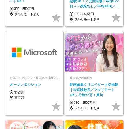
ートOK！
経験OK！／充実研修／年休127
日～／残業なし／平均20代／リ
300～550万円
モートOK
400～550万円
フルリモートあり
フルリモートあり
日本マイクロソフト株式会社【ポジションマッチ登録】
株式会社viralinks
オープンポジション
動画編集クリエイター※初掲載
｜未経験歓迎／フルリモート
非公開
OK／月給32万＋賞与
東京都
350～1500万円
フルリモートあり