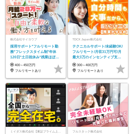
株式会社サイヨウブ
TDCX Japan株式会社
採用サポート*フルリモート勤
テクニカルサポート/未経験OK/
務*フレックスタイム制*年休
フルリモート/月収31万円可/月
120日*土日祝休み*残業ほぼな
最大3万のインセンティブ支給/
し*育児中社員8割以上
平均年齢33歳
400～450万円
300～400万円
フルリモートあり
フルリモートあり
ミイダス株式会社【東証プライム上場パーソルグループ】
フルスタック株式会社