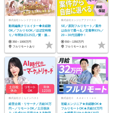
株式会社トレンドクリエイト
株式会社エンジニアファースト
動画編集クリエイター◆未経験
SE／原則フルリモート／案件
OK／フルリモOK／ほぼ定時帰
は自分で選べる／定着率93%／
り／年間休日125日／髪・服・
20～30代活躍中！
ネイル自由／副業OK
350～1000万円
550～1350万円
フルリモートあり
フルリモートあり
株式会社さくらインベスト
株式会社Ｃ Ａｄｄｉｔｉｏｎ
経営企画・リサーチ／月給30万
初級エンジニア★未経験OK★
円～／リモートOK／土日祝休
フルリモートOK★月給32万円
み／生成AIを活用できる方歓迎
～★残業月10h＆年休120日以