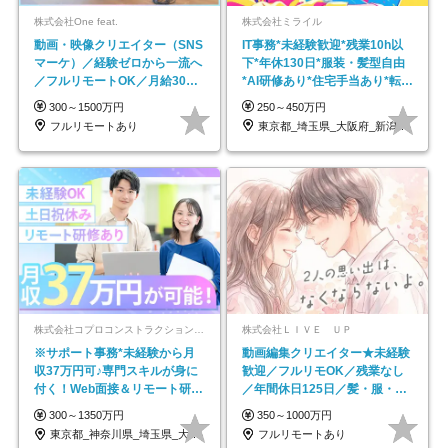
株式会社One feat.
株式会社ミライル
動画・映像クリエイター（SNS
IT事務*未経験歓迎*残業10h以
マーケ）／経験ゼロから一流へ
下*年休130日*服装・髪型自由
／フルリモートOK／月給30万
*AI研修あり*住宅手当あり*転勤
円～／年休130日以上
なし
300～1500万円
250～450万円
フルリモートあり
東京都_埼玉県_大阪府_新潟県_福岡県
株式会社コプロコンストラクション【東証プライム上場コプロ・ホールディングス子会社】
株式会社ＬＩＶＥ ＵＰ
※サポート事務*未経験から月
動画編集クリエイター★未経験
収37万円可♪専門スキルが身に
歓迎／フルリモOK／残業なし
付く！Web面接＆リモート研修
／年間休日125日／髪・服・ネ
も充実♪/a
イル自由／研修充実で安心
300～1350万円
350～1000万円
東京都_神奈川県_埼玉県_大阪府_愛知県…
フルリモートあり