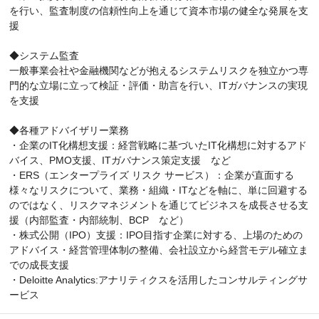
を行い、監査制度の信頼性向上を通じて資本市場の健全な発展を支
援
◆システム監査
一般事業会社や金融機関などが抱えるシステムリスクを独立かつ専
門的な立場に立って検証・評価・助言を行い、ITガバナンスの実現
を支援
◆各種アドバイザリー業務
・企業のIT化構想支援：経営戦略に基づいたIT化構想に対するアド
バイス、PMO支援、ITガバナンス策定支援 など
・ERS（エンタープライズ リスク サービス）：企業が直面する
様々なリスクについて、業務・組織・ITなどを軸に、単に回避する
のではなく、リスクマネジメントを通じてビジネスを成長させる支
援（内部監査・内部統制、BCP など）
・株式公開（IPO）支援：IPO目指す企業に対する、上場のための
アドバイス・経営管理体制の整備、会社設立から経営モデル確立ま
での成長支援
・Deloitte Analytics:アナリティクスを活用したコンサルティングサ
ービス