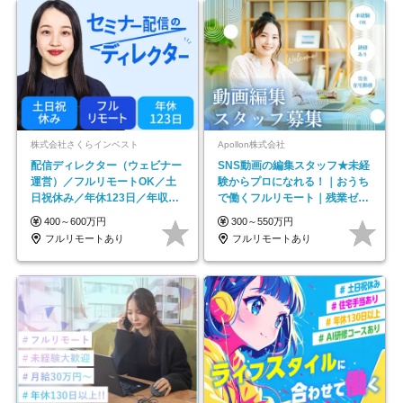
株式会社さくらインベスト
Apollon株式会社
配信ディレクター（ウェビナー
SNS動画の編集スタッフ★未経
運営）／フルリモートOK／土
験からプロになれる！｜おうち
日祝休み／年休123日／年収
で働くフルリモート｜残業ゼロ
600万円可
で18時退勤◎
400～600万円
300～550万円
フルリモートあり
フルリモートあり