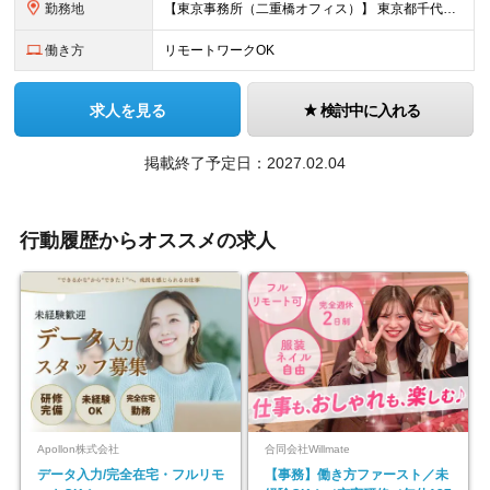
勤務地
【東京事務所（二重橋オフィス）】 東京都千代田区丸の内3丁目2−3 ※配属チームの特性（クライアント規模、業界等）により、監査クライアント先（東京近郊）が主になることがあります ※在宅勤務は週2程度のイメージです（業務の状況により、多少変動がございます） ※変更の範囲：会社の定める範囲で変更の可能性あり
働き方
リモートワークOK
求人を見る
検討中に入れる
掲載終了予定日：2027.02.04
行動履歴からオススメの求人
Apollon株式会社
合同会社Willmate
データ入力/完全在宅・フルリモ
【事務】働き方ファースト／未