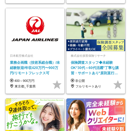
日本航空株式会社
株式会社損害保険リサーチ
業務企画職（技術系総合職）/未
保険調査スタッフ◆未経験
経験歓迎/年収420万円〜900万
OK*30代～60代活躍*丁寧な講
円/リモートフレックス可
習・サポートあり*原則直行直
帰／全国募集・業務委託
400～900万円
非公開
東京都_千葉県
フルリモートあり