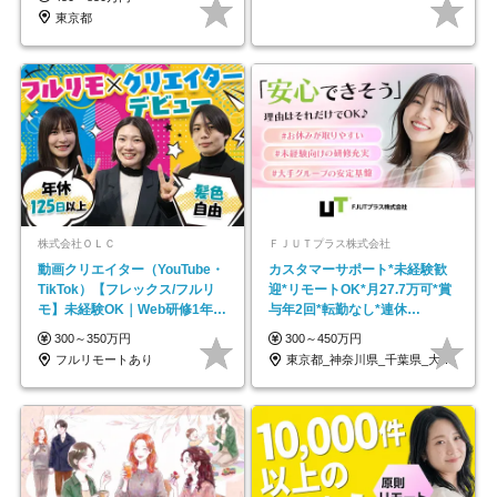
東京都
株式会社ＯＬＣ
ＦＪＵＴプラス株式会社
動画クリエイター（YouTube・
カスタマーサポート*未経験歓
TikTok）【フレックス/フルリ
迎*リモートOK*月27.7万可*賞
モ】未経験OK｜Web研修1年間
与年2回*転勤なし*連休
｜副業OK
OK/ZE010232
300～350万円
300～450万円
フルリモートあり
東京都_神奈川県_千葉県_大阪府_愛知県…