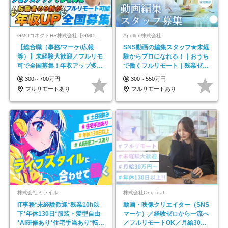
GMOコネクトHR株式会社【GMOインターネットグループ】
Apollon株式会社
【総合職（事務/マーケ/広報
SNS動画の編集スタッフ★未経
等）】未経験大歓迎／フルリモ
験からプロになれる！｜おうち
可で全国募集！年収アップ多数
で働くフルリモート｜残業ゼロ
★年休最大130日★
で18時退勤◎
300～700万円
300～550万円
フルリモートあり
フルリモートあり
株式会社ミライル
株式会社One feat.
IT事務*未経験歓迎*残業10h以
動画・映像クリエイター（SNS
下*年休130日*服装・髪型自由
マーケ）／経験ゼロから一流へ
*AI研修あり*住宅手当あり*転勤
／フルリモートOK／月給30万