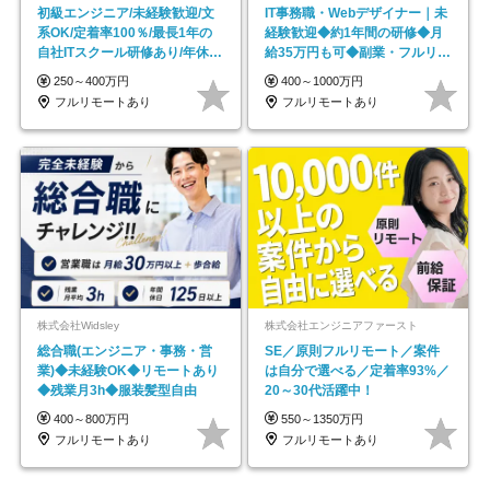
初級エンジニア/未経験歓迎/文
IT事務職・Webデザイナー｜未
系OK/定着率100％/最長1年の
経験歓迎◆約1年間の研修◆月
自社ITスクール研修あり/年休
給35万円も可◆副業・フルリモ
130日
ート可◆年休126日
250～400万円
400～1000万円
フルリモートあり
フルリモートあり
株式会社Widsley
株式会社エンジニアファースト
総合職(エンジニア・事務・営
SE／原則フルリモート／案件
業)◆未経験OK◆リモートあり
は自分で選べる／定着率93%／
◆残業月3h◆服装髪型自由
20～30代活躍中！
400～800万円
550～1350万円
フルリモートあり
フルリモートあり