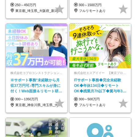
なし
円～／年休130日以上
250～450万円
300～1500万円
東京都_埼玉県_大阪府_新潟県_福岡県
フルリモートあり
株式会社コプロコンストラクション【東証プライム上場コプロ・ホールディングス子会社】
株式会社エスアイイー 【東京プロマーケット上場】
※サポート事務*未経験から月
ITサポート事務◆完全未経験
収37万円可♪専門スキルが身に
OK◆年休134日◆リモート
付く！Web面接＆リモート研修
OK◆残業月7h以下◆賞与年3回
も充実♪/a
◆5年目まで必ず昇給
300～1350万円
300～500万円
東京都_神奈川県_埼玉県_大阪府_愛知県…
フルリモートあり