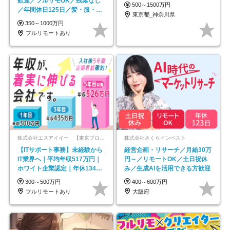
歓迎／フルリモOK／残業なし
500～1500万円
／年間休日125日／髪・服・ネ
東京都_神奈川県
イル自由／研修充実で安心
350～1000万円
フルリモートあり
株式会社エスアイイー 【東京プロマーケット上場】
株式会社さくらインベスト
【ITサポート事務】未経験から
経営企画・リサーチ／月給30万
IT業界へ｜平均年収517万円｜
円～／リモートOK／土日祝休
ホワイト企業認定｜年休134日
み／生成AIを活用できる方歓迎
｜リモートOK
300～500万円
400～600万円
フルリモートあり
大阪府