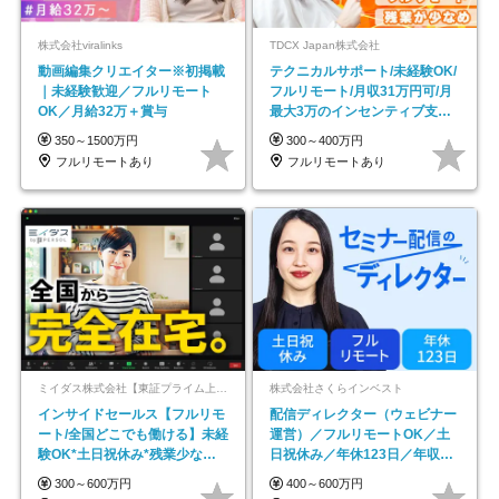
株式会社viralinks
TDCX Japan株式会社
動画編集クリエイター※初掲載
テクニカルサポート/未経験OK/
｜未経験歓迎／フルリモート
フルリモート/月収31万円可/月
OK／月給32万＋賞与
最大3万のインセンティブ支給/
平均年齢33歳
350～1500万円
300～400万円
フルリモートあり
フルリモートあり
ミイダス株式会社【東証プライム上場パーソルグループ】
株式会社さくらインベスト
インサイドセールス【フルリモ
配信ディレクター（ウェビナー
ート/全国どこでも働ける】未経
運営）／フルリモートOK／土
験OK*土日祝休み*残業少なめ*
日祝休み／年休123日／年収
在宅勤務手当あり
600万円可
300～600万円
400～600万円