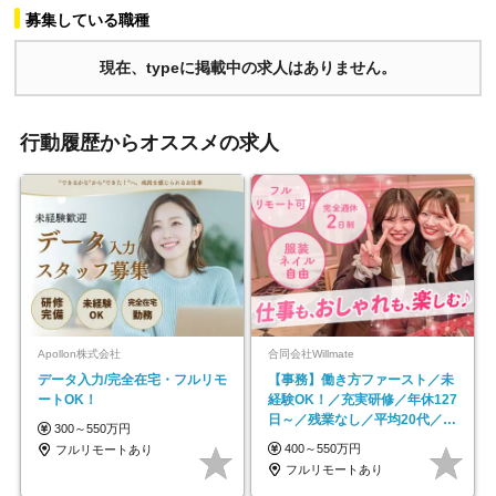
募集している職種
現在、typeに掲載中の求人はありません。
行動履歴からオススメの求人
Apollon株式会社
合同会社Willmate
データ入力/完全在宅・フルリモ
【事務】働き方ファースト／未
ートOK！
経験OK！／充実研修／年休127
日～／残業なし／平均20代／リ
300～550万円
モートOK
400～550万円
フルリモートあり
フルリモートあり