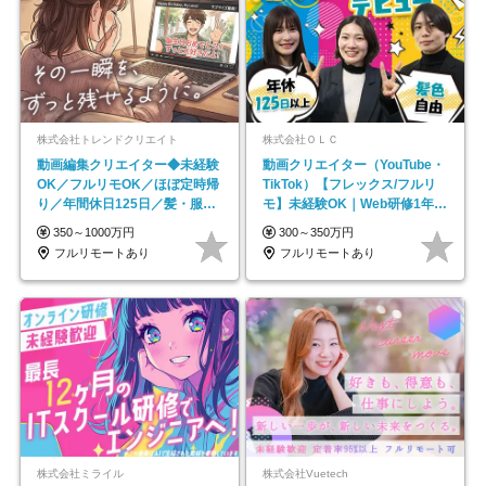
株式会社トレンドクリエイト
株式会社ＯＬＣ
動画編集クリエイター◆未経験
動画クリエイター（YouTube・
OK／フルリモOK／ほぼ定時帰
TikTok）【フレックス/フルリ
り／年間休日125日／髪・服・
モ】未経験OK｜Web研修1年間
ネイル自由／副業OK
｜副業OK
350～1000万円
300～350万円
フルリモートあり
フルリモートあり
株式会社ミライル
株式会社Vuetech