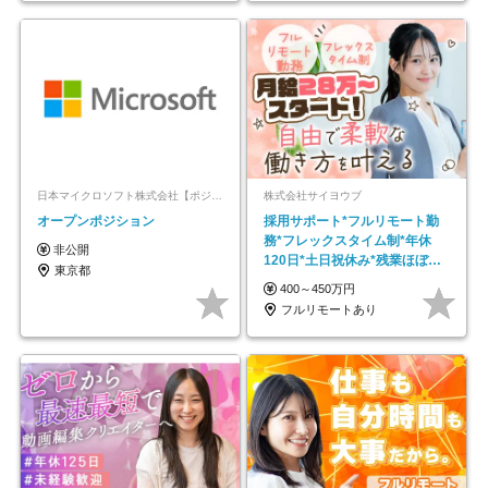
日本マイクロソフト株式会社【ポジションマッチ登録】
株式会社サイヨウブ
オープンポジション
採用サポート*フルリモート勤
務*フレックスタイム制*年休
非公開
120日*土日祝休み*残業ほぼな
東京都
し*育児中社員8割以上
400～450万円
フルリモートあり