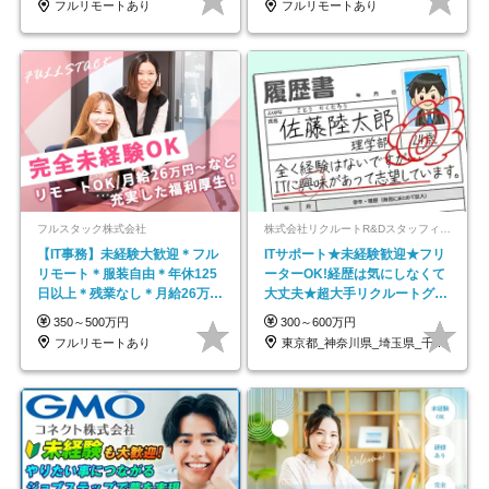
フルリモートあり
フルリモートあり
フルスタック株式会社
株式会社リクルートR&Dスタッフィング【リクルートグループ】
【IT事務】未経験大歓迎＊フル
ITサポート★未経験歓迎★フリ
リモート＊服装自由＊年休125
ーターOK!経歴は気にしなくて
日以上＊残業なし＊月給26万円
大丈夫★超大手リクルートグル
以上
ープの正社員/sg
350～500万円
300～600万円
フルリモートあり
東京都_神奈川県_埼玉県_千葉県_大阪府…