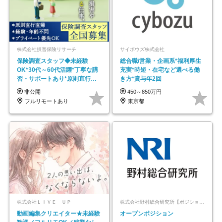
株式会社損害保険リサーチ
サイボウズ株式会社
保険調査スタッフ◆未経験
総合職/営業・企画系*福利厚生
OK*30代～60代活躍*丁寧な講
充実*時短・在宅など選べる働
習・サポートあり*原則直行直
き方*賞与年2回
帰／全国募集・業務委託
非公開
450～850万円
フルリモートあり
東京都
株式会社ＬＩＶＥ ＵＰ
株式会社野村総合研究所【ポジションマッチ登録】
動画編集クリエイター★未経験
オープンポジション