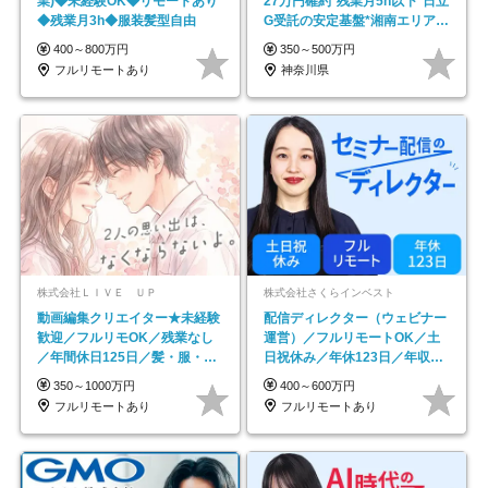
業)◆未経験OK◆リモートあり
27万円確約*残業月5h以下*日立
◆残業月3h◆服装髪型自由
G受託の安定基盤*湘南エリア勤
務
400～800万円
350～500万円
フルリモートあり
神奈川県
株式会社ＬＩＶＥ ＵＰ
株式会社さくらインベスト
動画編集クリエイター★未経験
配信ディレクター（ウェビナー
歓迎／フルリモOK／残業なし
運営）／フルリモートOK／土
／年間休日125日／髪・服・ネ
日祝休み／年休123日／年収
イル自由／研修充実で安心
600万円可
350～1000万円
400～600万円
フルリモートあり
フルリモートあり