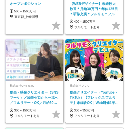
オープンポジション
【WEBデザイナー】未経験大
歓迎＊月給30万円＊年休125日
500～1500万円
＊研修充実＊フルリモ＊フルフ
東京都_神奈川県
レックス＊
400～1500万円
フルリモートあり
株式会社One feat.
株式会社ＯＬＣ
動画・映像クリエイター（SNS
動画クリエイター（YouTube・
マーケ）／経験ゼロから一流へ
TikTok）【フレックス/フルリ
／フルリモートOK／月給30万
モ】未経験OK｜Web研修1年間
円～／年休130日以上
｜副業OK
300～1500万円
300～350万円
フルリモートあり
フルリモートあり