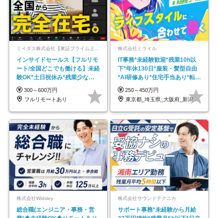
ミイダス株式会社【東証プライム上場パーソルグループ】
株式会社ミライル
インサイドセールス【フルリモ
IT事務*未経験歓迎*残業10h以
ート/全国どこでも働ける】未経
下*年休130日*服装・髪型自由
験OK*土日祝休み*残業少なめ*
*AI研修あり*住宅手当あり*転勤
在宅勤務手当あり
なし
300～600万円
250～450万円
フルリモートあり
東京都_埼玉県_大阪府_新潟県_福岡県
株式会社Widsley
株式会社サウンドテクニカ
総合職(エンジニア・事務・営
サポート事務*未経験から月給