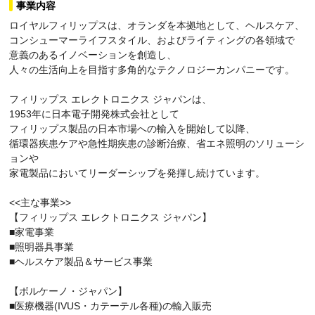
事業内容
ロイヤルフィリップスは、オランダを本拠地として、ヘルスケア、
コンシューマーライフスタイル、およびライティングの各領域で
意義のあるイノベーションを創造し、
人々の生活向上を目指す多角的なテクノロジーカンパニーです。
フィリップス エレクトロニクス ジャパンは、
1953年に日本電子開発株式会社として
フィリップス製品の日本市場への輸入を開始して以降、
循環器疾患ケアや急性期疾患の診断治療、省エネ照明のソリューシ
ョンや
家電製品においてリーダーシップを発揮し続けています。
<<主な事業>>
【フィリップス エレクトロニクス ジャパン】
■家電事業
■照明器具事業
■ヘルスケア製品＆サービス事業
【ボルケーノ・ジャパン】
■医療機器(IVUS・カテーテル各種)の輸入販売