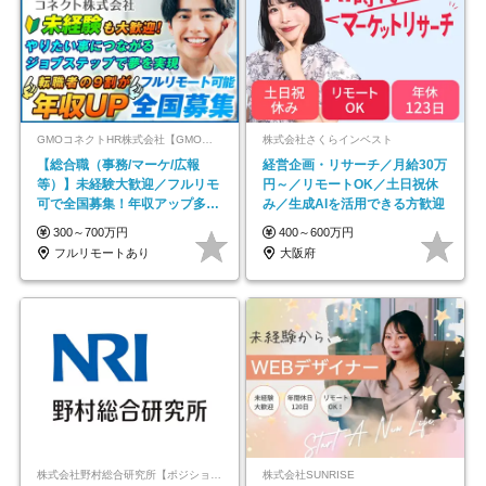
GMOコネクトHR株式会社【GMOインターネットグループ】
株式会社さくらインベスト
【総合職（事務/マーケ/広報
経営企画・リサーチ／月給30万
等）】未経験大歓迎／フルリモ
円～／リモートOK／土日祝休
可で全国募集！年収アップ多数
み／生成AIを活用できる方歓迎
★年休最大130日★
300～700万円
400～600万円
フルリモートあり
大阪府
株式会社野村総合研究所【ポジションマッチ登録】
株式会社SUNRISE