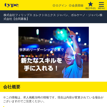
ログイン
会員登録
検討中(
0
)
MENU
株式会社フィリップス エレクトロニクス ジャパン、ボルケーノ・ジャパン株
式会社【合同募集】
会社概要
※この情報は、求人掲載当時の情報です。現在は内容が変更されている場合が
ございますのでご注意ください。