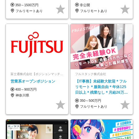
帰／全国募集・業務委託
350～1500万円
非公開
フルリモートあり
フルリモートあり
富士通株式会社【ポジションマッチ登録】
フルスタック株式会社
営業系オープンポジション
【IT事務】未経験大歓迎＊フル
リモート＊服装自由＊年休125
400～900万円
日以上＊残業なし＊月給26万円
神奈川県
以上
350～500万円
フルリモートあり