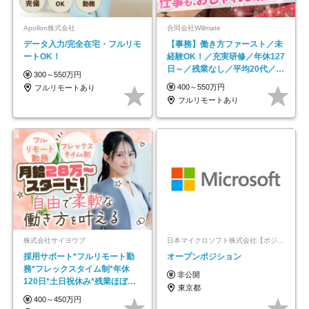
Apollon株式会社
合同会社Willmate
データ入力/完全在宅・フルリモ
【事務】働き方ファースト／未
ートOK！
経験OK！／充実研修／年休127
日～／残業なし／平均20代／リ
300～550万円
モートOK
400～550万円
フルリモートあり
フルリモートあり
株式会社サイヨウブ
日本マイクロソフト株式会社【ポジションマッチ登録】
採用サポート*フルリモート勤
オープンポジション
務*フレックスタイム制*年休
非公開
120日*土日祝休み*残業ほぼな
東京都
し*育児中社員8割以上
400～450万円