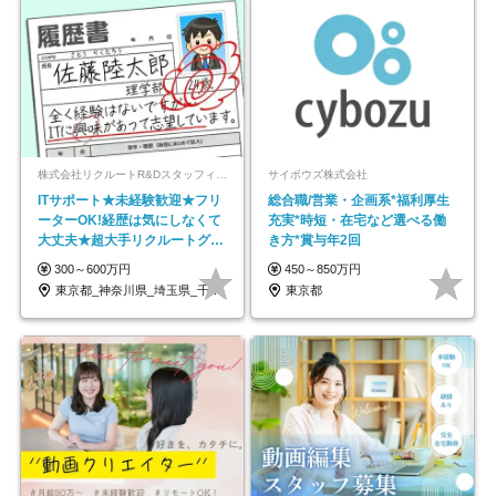
株式会社リクルートR&Dスタッフィング【リクルートグループ】
サイボウズ株式会社
ITサポート★未経験歓迎★フリ
総合職/営業・企画系*福利厚生
ーターOK!経歴は気にしなくて
充実*時短・在宅など選べる働
大丈夫★超大手リクルートグル
き方*賞与年2回
ープの正社員/sg
300～600万円
450～850万円
東京都_神奈川県_埼玉県_千葉県_大阪府…
東京都