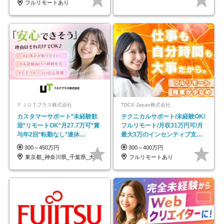
フルリモートあり
ＦＪＵＴプラス株式会社
TDCX Japan株式会社
カスタマーサポート*未経験歓
テクニカルサポート/未経験OK/
迎*リモートOK*月27.7万可*賞
フルリモート/月収31万円可/月
与年2回*転勤なし*連休
最大3万のインセンティブ支給/
OK/ZE010232
平均年齢33歳
300～450万円
300～400万円
東京都_神奈川県_千葉県_大阪府_愛知県…
フルリモートあり