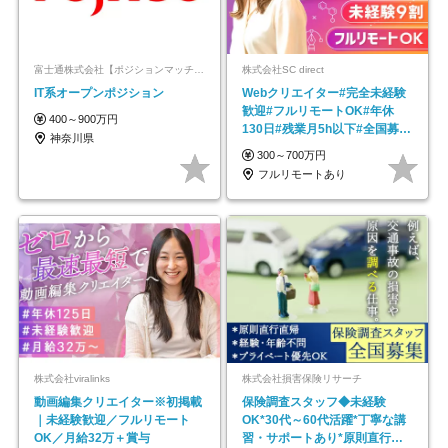
富士通株式会社【ポジションマッチ登録】
株式会社SC direct
IT系オープンポジション
Webクリエイター#完全未経験
歓迎#フルリモートOK#年休
400～900万円
130日#残業月5h以下#全国募集
神奈川県
#最大1年の研修
300～700万円
フルリモートあり
株式会社viralinks
株式会社損害保険リサーチ
動画編集クリエイター※初掲載
保険調査スタッフ◆未経験
｜未経験歓迎／フルリモート
OK*30代～60代活躍*丁寧な講
OK／月給32万＋賞与
習・サポートあり*原則直行直