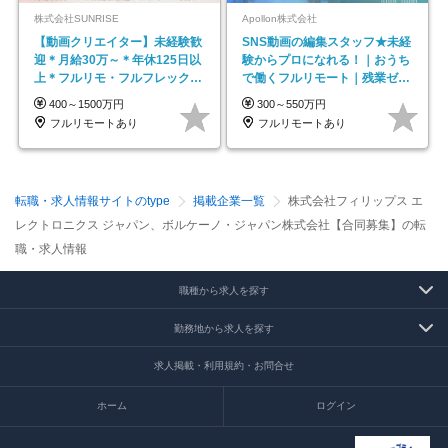
株式会社SUNRISE
Apollon株式会社
【動画クリエイター】未経験歓
SNS動画の編集スタッフ★未経
迎＊月給30万～＊年休125日以
験からプロになれる！｜おうち
上＊フルリモ・フルフレックス
で働くフルリモート｜残業ゼロ
◆10名の採用が決定◆
で18時退勤◎
400～1500万円
300～550万円
フルリモートあり
フルリモートあり
転職・求人情報サイトのtype
掲載企業一覧
株式会社フィリップス エ
レクトロニクス ジャパン、ボルケーノ・ジャパン株式会社【合同募集】の転
職・求人情報
職種から求人を探す
勤務地から求人を探す
求人掲載・利用規約・お問合せ
ホーム
ログイン