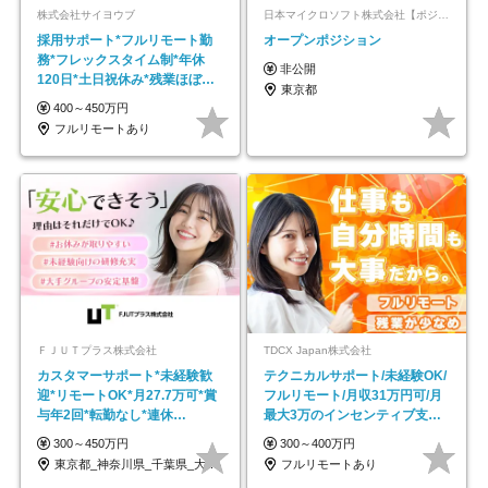
株式会社サイヨウブ
日本マイクロソフト株式会社【ポジションマッチ登録】
採用サポート*フルリモート勤
オープンポジション
務*フレックスタイム制*年休
非公開
120日*土日祝休み*残業ほぼな
東京都
し*育児中社員8割以上
400～450万円
フルリモートあり
ＦＪＵＴプラス株式会社
TDCX Japan株式会社
カスタマーサポート*未経験歓
テクニカルサポート/未経験OK/
迎*リモートOK*月27.7万可*賞
フルリモート/月収31万円可/月
与年2回*転勤なし*連休
最大3万のインセンティブ支給/
OK/ZE010232
平均年齢33歳
300～450万円
300～400万円
東京都_神奈川県_千葉県_大阪府_愛知県…
フルリモートあり