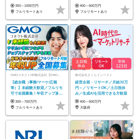
イル自由／研修充実で安心
600万円可
350～1000万円
400～600万円
フルリモートあり
フルリモートあり
GMOコネクトHR株式会社【GMOインターネットグループ】
株式会社さくらインベスト
【総合職（事務/マーケ/広報
経営企画・リサーチ／月給30万
等）】未経験大歓迎／フルリモ
円～／リモートOK／土日祝休
可で全国募集！年収アップ多数
み／生成AIを活用できる方歓迎
★年休最大130日★
300～700万円
400～600万円
フルリモートあり
大阪府