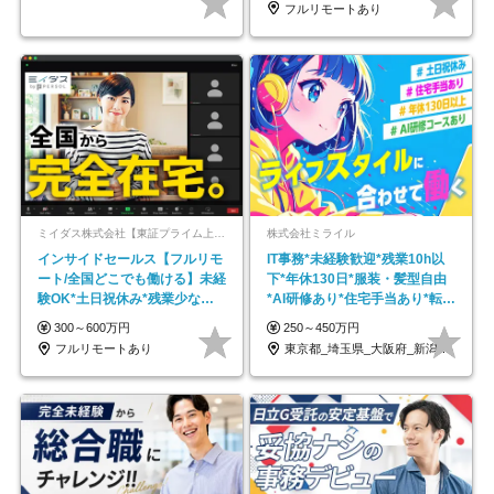
フルリモートあり
ミイダス株式会社【東証プライム上場パーソルグループ】
株式会社ミライル
インサイドセールス【フルリモ
IT事務*未経験歓迎*残業10h以
ート/全国どこでも働ける】未経
下*年休130日*服装・髪型自由
験OK*土日祝休み*残業少なめ*
*AI研修あり*住宅手当あり*転勤
在宅勤務手当あり
なし
300～600万円
250～450万円
フルリモートあり
東京都_埼玉県_大阪府_新潟県_福岡県