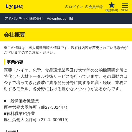
ログイン
会員登録
検討中(
0
)
MENU
アドバンテック株式会社 Advantec co., ltd
会社概要
※この情報は、求人掲載当時の情報です。現在は内容が変更されている場合が
ございますのでご注意ください。
事業内容
医薬・バイオ、化学、食品環境業界及び大学等の公的機関研究所に
特化した人材トータル技術サービスを行っています。その原動力は
今まで培ってきた多岐に渡る開発分野に関する知識・経験、業務に
対するモラル、各分野における豊かなノウハウがあるからです。
■一般労働者派遣業
厚生労働大臣許可（般27-301447）
■有料職業紹介業
厚生労働大臣許可（27-ユ-300919）