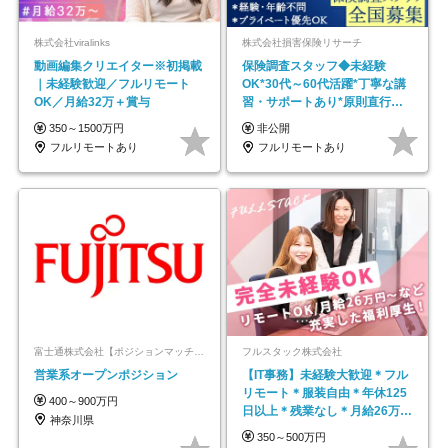
株式会社viralinks
株式会社損害保険リサーチ
動画編集クリエイター※初掲載
保険調査スタッフ◆未経験
｜未経験歓迎／フルリモート
OK*30代～60代活躍*丁寧な講
OK／月給32万＋賞与
習・サポートあり*原則直行直
帰／全国募集・業務委託
350～1500万円
非公開
フルリモートあり
フルリモートあり
富士通株式会社【ポジションマッチ登録】
フルスタック株式会社
営業系オープンポジション
【IT事務】未経験大歓迎＊フル
リモート＊服装自由＊年休125
400～900万円
日以上＊残業なし＊月給26万円
神奈川県
以上
350～500万円