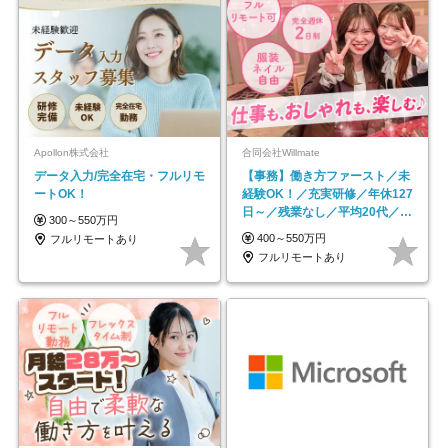
Apollon株式会社
合同会社Willmate
データ入力/完全在宅・フルリモ
【事務】働き方ファースト／未
ートOK！
経験OK！／充実研修／年休127
日～／残業なし／平均20代／リ
300～550万円
モートOK
400～550万円
フルリモートあり
フルリモートあり