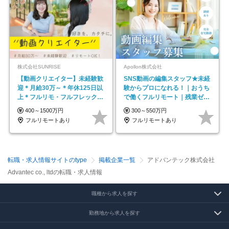
株式会社SUNRISE
Apollon株式会社
【動画クリエイター】未経験歓
SNS動画の編集スタッフ★未経
迎＊月給30万～＊年休125日以
験からプロになれる！｜おうち
上＊フルリモ・フルフレックス
で働くフルリモート｜残業ゼロ
◆10名の採用が決定◆
で18時退勤◎
400～1500万円
300～550万円
フルリモートあり
フルリモートあり
転職・求人情報サイトのtype
掲載企業一覧
アドバンテック株式会社
Advantec co., ltdの転職・求人情報
職種から求人を探す
勤務地から求人を探す