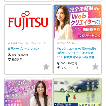
富士通株式会社【ポジションマッチ登録】
株式会社SC direct
IT系オープンポジション
Webクリエイター#完全未経験
歓迎#フルリモートOK#年休
400～900万円
130日#残業月5h以下#全国募集
神奈川県
#最大1年の研修
300～700万円
フルリモートあり