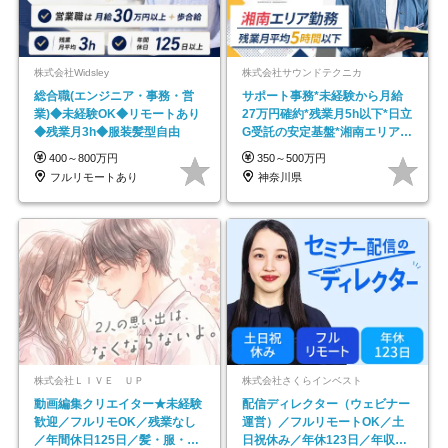
株式会社Widsley
株式会社サウンドテクニカ
総合職(エンジニア・事務・営
サポート事務*未経験から月給
業)◆未経験OK◆リモートあり
27万円確約*残業月5h以下*日立
◆残業月3h◆服装髪型自由
G受託の安定基盤*湘南エリア勤
務
400～800万円
350～500万円
フルリモートあり
神奈川県
株式会社ＬＩＶＥ ＵＰ
株式会社さくらインベスト
動画編集クリエイター★未経験
配信ディレクター（ウェビナー
歓迎／フルリモOK／残業なし
運営）／フルリモートOK／土
／年間休日125日／髪・服・ネ
日祝休み／年休123日／年収