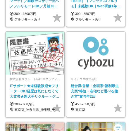
マーケ）／経験ゼロから一流へ
TikTok）【フレックス/フルリ
／フルリモートOK／月給30万
モ】未経験OK｜Web研修1年間
円～／年休130日以上
｜副業OK
300～1500万円
300～350万円
フルリモートあり
フルリモートあり
株式会社リクルートR&Dスタッフィング【リクルートグループ】
サイボウズ株式会社
ITサポート★未経験歓迎★フリ
総合職/営業・企画系*福利厚生
ーターOK!経歴は気にしなくて
充実*時短・在宅など選べる働
大丈夫★超大手リクルートグル
き方*賞与年2回
ープの正社員/sg
300～600万円
450～850万円
東京都_神奈川県_埼玉県_千葉県_大阪府…
東京都