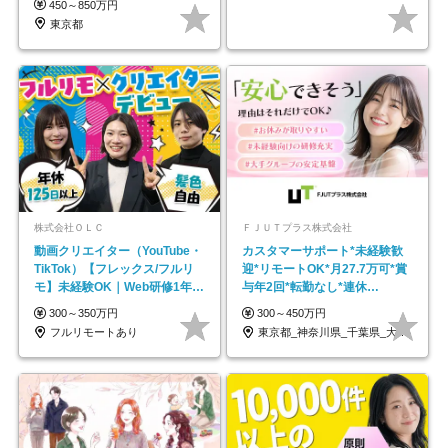
450～850万円
東京都
株式会社ＯＬＣ
ＦＪＵＴプラス株式会社
動画クリエイター（YouTube・
カスタマーサポート*未経験歓
TikTok）【フレックス/フルリ
迎*リモートOK*月27.7万可*賞
モ】未経験OK｜Web研修1年間
与年2回*転勤なし*連休
｜副業OK
OK/ZE010232
300～350万円
300～450万円
フルリモートあり
東京都_神奈川県_千葉県_大阪府_愛知県…