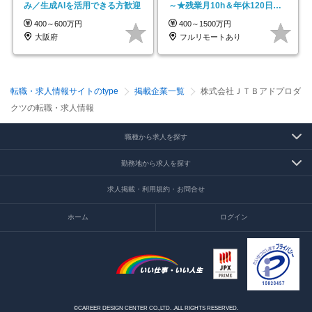
み／生成AIを活用できる方歓迎
～★残業月10h＆年休120日以
上★副業可
400～600万円
400～1500万円
大阪府
フルリモートあり
転職・求人情報サイトのtype
掲載企業一覧
株式会社ＪＴＢアドプロダ
クツの転職・求人情報
職種から求人を探す
勤務地から求人を探す
求人掲載・利用規約・お問合せ
ホーム
ログイン
©CAREER DESIGN CENTER CO.,LTD. .ALL RIGHTS RESERVED.