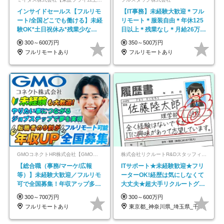
インサイドセールス【フルリモ
【IT事務】未経験大歓迎＊フル
ート/全国どこでも働ける】未経
リモート＊服装自由＊年休125
験OK*土日祝休み*残業少なめ*
日以上＊残業なし＊月給26万円
在宅勤務手当あり
以上
300～600万円
350～500万円
フルリモートあり
フルリモートあり
GMOコネクトHR株式会社【GMOインターネットグループ】
株式会社リクルートR&Dスタッフィング【リクルートグループ】
【総合職（事務/マーケ/広報
ITサポート★未経験歓迎★フリ
等）】未経験大歓迎／フルリモ
ーターOK!経歴は気にしなくて
可で全国募集！年収アップ多数
大丈夫★超大手リクルートグル
★年休最大130日★
ープの正社員/sg
300～700万円
300～600万円
フルリモートあり
東京都_神奈川県_埼玉県_千葉県_大阪府…