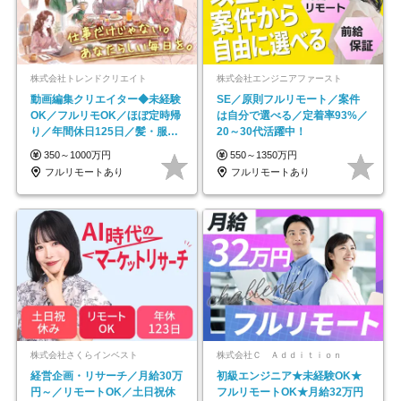
株式会社トレンドクリエイト
株式会社エンジニアファースト
動画編集クリエイター◆未経験
SE／原則フルリモート／案件
OK／フルリモOK／ほぼ定時帰
は自分で選べる／定着率93%／
り／年間休日125日／髪・服・
20～30代活躍中！
ネイル自由／副業OK
350～1000万円
550～1350万円
フルリモートあり
フルリモートあり
株式会社さくらインベスト
株式会社Ｃ Ａｄｄｉｔｉｏｎ
経営企画・リサーチ／月給30万
初級エンジニア★未経験OK★
円～／リモートOK／土日祝休
フルリモートOK★月給32万円