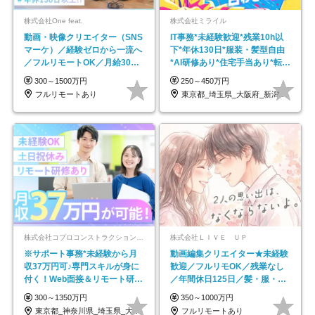
株式会社One feat.
株式会社ミライル
動画・映像クリエイター（SNS
IT事務*未経験歓迎*残業10h以
マーケ）／経験ゼロから一流へ
下*年休130日*服装・髪型自由
／フルリモートOK／月給30万
*AI研修あり*住宅手当あり*転勤
円～／年休130日以上
なし
300～1500万円
250～450万円
フルリモートあり
東京都_埼玉県_大阪府_新潟県_福岡県
株式会社コプロコンストラクション【東証プライム上場コプロ・ホールディングス子会社】
株式会社ＬＩＶＥ ＵＰ
※サポート事務*未経験から月
動画編集クリエイター★未経験
収37万円可♪専門スキルが身に
歓迎／フルリモOK／残業なし
付く！Web面接＆リモート研修
／年間休日125日／髪・服・ネ
も充実♪/a
イル自由／研修充実で安心
300～1350万円
350～1000万円
東京都_神奈川県_埼玉県_大阪府_愛知県…
フルリモートあり