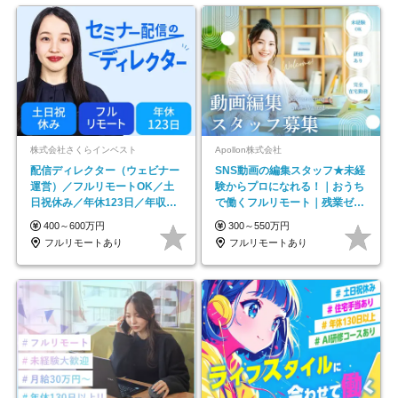
株式会社さくらインベスト
Apollon株式会社
配信ディレクター（ウェビナー
SNS動画の編集スタッフ★未経
運営）／フルリモートOK／土
験からプロになれる！｜おうち
日祝休み／年休123日／年収
で働くフルリモート｜残業ゼロ
600万円可
で18時退勤◎
400～600万円
300～550万円
フルリモートあり
フルリモートあり