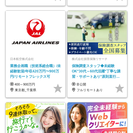
日本航空株式会社
株式会社損害保険リサーチ
業務企画職（技術系総合職）/未
保険調査スタッフ◆未経験
経験歓迎/年収420万円〜900万
OK*30代～60代活躍*丁寧な講
円/リモートフレックス可
習・サポートあり*原則直行直
帰／全国募集・業務委託
400～900万円
非公開
東京都_千葉県
フルリモートあり