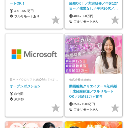
ートOK！
経験OK！／充実研修／年休127
日～／残業なし／平均20代／リ
300～550万円
モートOK
400～550万円
フルリモートあり
フルリモートあり
日本マイクロソフト株式会社【ポジションマッチ登録】
株式会社viralinks
オープンポジション
動画編集クリエイター※初掲載
｜未経験歓迎／フルリモート
非公開
OK／月給32万＋賞与
東京都
350～1500万円
フルリモートあり