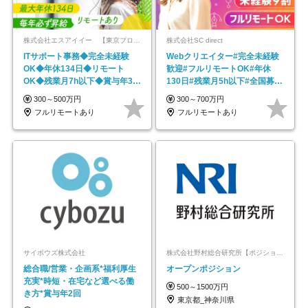
株式会社エスアイイー 【東京プロマーケット上場】
株式会社SC direct
ITサポート事務◆完全未経験
Webクリエイター#完全未経験
OK◆年休134日◆リモート
歓迎#フルリモートOK#年休
OK◆残業月7h以下◆賞与年3回
130日#残業月5h以下#全国募集
◆5年目まで必ず昇給
#最大1年の研修
300～500万円
300～700万円
フルリモートあり
フルリモートあり
サイボウズ株式会社
株式会社野村総合研究所【ポジションマッチ登録】
総合職/営業・企画系*福利厚生
オープンポジション
充実*時短・在宅など選べる働
500～1500万円
き方*賞与年2回
東京都_神奈川県