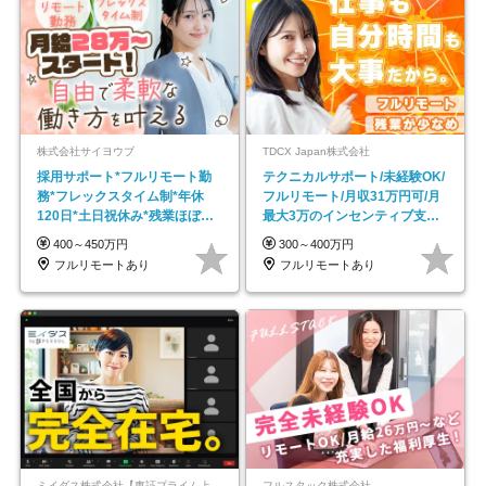
株式会社サイヨウブ
TDCX Japan株式会社
採用サポート*フルリモート勤
テクニカルサポート/未経験OK/
務*フレックスタイム制*年休
フルリモート/月収31万円可/月
120日*土日祝休み*残業ほぼな
最大3万のインセンティブ支給/
し*育児中社員8割以上
平均年齢33歳
400～450万円
300～400万円
フルリモートあり
フルリモートあり
ミイダス株式会社【東証プライム上場パーソルグループ】
フルスタック株式会社