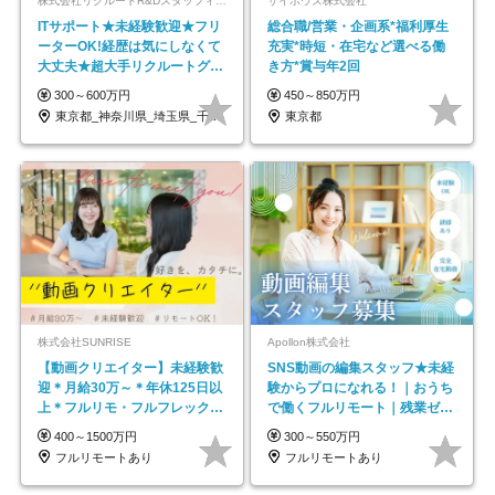
株式会社リクルートR&Dスタッフィング【リクルートグループ】
サイボウズ株式会社
ITサポート★未経験歓迎★フリ
総合職/営業・企画系*福利厚生
ーターOK!経歴は気にしなくて
充実*時短・在宅など選べる働
大丈夫★超大手リクルートグル
き方*賞与年2回
ープの正社員/sg
300～600万円
450～850万円
東京都_神奈川県_埼玉県_千葉県_大阪府…
東京都
株式会社SUNRISE
Apollon株式会社
【動画クリエイター】未経験歓
SNS動画の編集スタッフ★未経
迎＊月給30万～＊年休125日以
験からプロになれる！｜おうち
上＊フルリモ・フルフレックス
で働くフルリモート｜残業ゼロ
◆10名の採用が決定◆
で18時退勤◎
400～1500万円
300～550万円
フルリモートあり
フルリモートあり