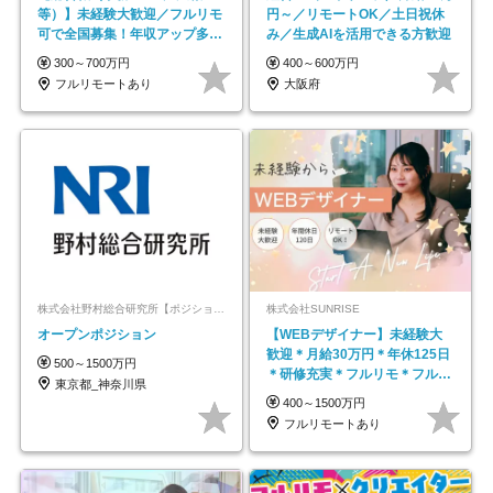
等）】未経験大歓迎／フルリモ
円～／リモートOK／土日祝休
可で全国募集！年収アップ多数
み／生成AIを活用できる方歓迎
★年休最大130日★
300～700万円
400～600万円
フルリモートあり
大阪府
株式会社野村総合研究所【ポジションマッチ登録】
株式会社SUNRISE
オープンポジション
【WEBデザイナー】未経験大
歓迎＊月給30万円＊年休125日
500～1500万円
＊研修充実＊フルリモ＊フルフ
東京都_神奈川県
レックス＊
400～1500万円
フルリモートあり