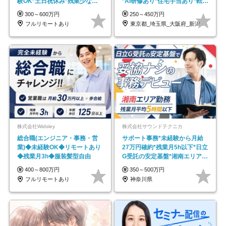
験OK*土日祝休み*残業少なめ*
*AI研修あり*住宅手当あり*転勤
在宅勤務手当あり
なし
300～600万円
250～450万円
フルリモートあり
東京都_埼玉県_大阪府_新潟県_福岡県
株式会社Widsley
株式会社サウンドテクニカ
総合職(エンジニア・事務・営
サポート事務*未経験から月給
業)◆未経験OK◆リモートあり
27万円確約*残業月5h以下*日立
◆残業月3h◆服装髪型自由
G受託の安定基盤*湘南エリア勤
務
400～800万円
350～500万円
フルリモートあり
神奈川県