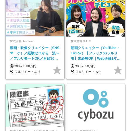
株式会社One feat.
株式会社ＯＬＣ
動画・映像クリエイター（SNS
動画クリエイター（YouTube・
マーケ）／経験ゼロから一流へ
TikTok）【フレックス/フルリ
／フルリモートOK／月給30万
モ】未経験OK｜Web研修1年間
円～／年休130日以上
｜副業OK
300～1500万円
300～350万円
フルリモートあり
フルリモートあり