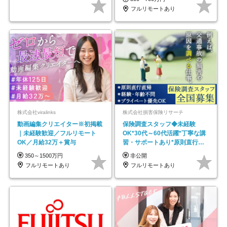
フルリモートあり
株式会社viralinks
株式会社損害保険リサーチ
動画編集クリエイター※初掲載
保険調査スタッフ◆未経験
｜未経験歓迎／フルリモート
OK*30代～60代活躍*丁寧な講
OK／月給32万＋賞与
習・サポートあり*原則直行直
帰／全国募集・業務委託
350～1500万円
非公開
フルリモートあり
フルリモートあり