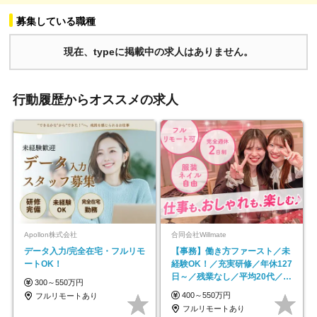
募集している職種
現在、typeに掲載中の求人はありません。
行動履歴からオススメの求人
Apollon株式会社
合同会社Willmate
データ入力/完全在宅・フルリモ
【事務】働き方ファースト／未
ートOK！
経験OK！／充実研修／年休127
日～／残業なし／平均20代／リ
300～550万円
モートOK
400～550万円
フルリモートあり
フルリモートあり