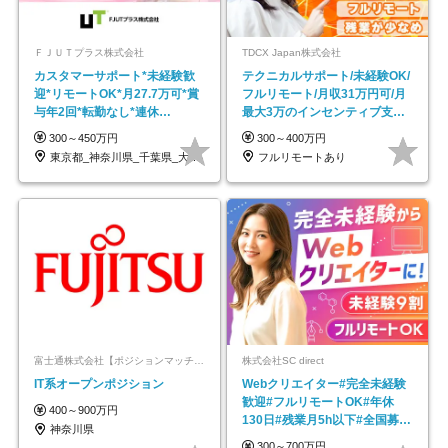
ＦＪＵＴプラス株式会社
TDCX Japan株式会社
カスタマーサポート*未経験歓
テクニカルサポート/未経験OK/
迎*リモートOK*月27.7万可*賞
フルリモート/月収31万円可/月
与年2回*転勤なし*連休
最大3万のインセンティブ支給/
OK/ZE010232
平均年齢33歳
300～450万円
300～400万円
東京都_神奈川県_千葉県_大阪府_愛知県…
フルリモートあり
富士通株式会社【ポジションマッチ登録】
株式会社SC direct
IT系オープンポジション
Webクリエイター#完全未経験
歓迎#フルリモートOK#年休
400～900万円
130日#残業月5h以下#全国募集
神奈川県
#最大1年の研修
300～700万円