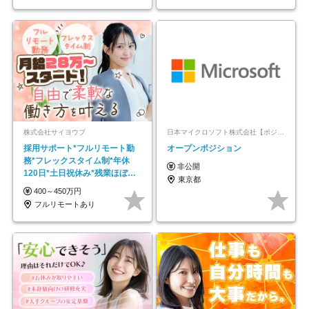
株式会社サイヨウブ
日本マイクロソフト株式会社【ポジションマッチ登録】
採用サポート*フルリモート勤
オープンポジション
務*フレックスタイム制*年休
非公開
120日*土日祝休み*残業ほぼな
東京都
し*育児中社員8割以上
400～450万円
フルリモートあり