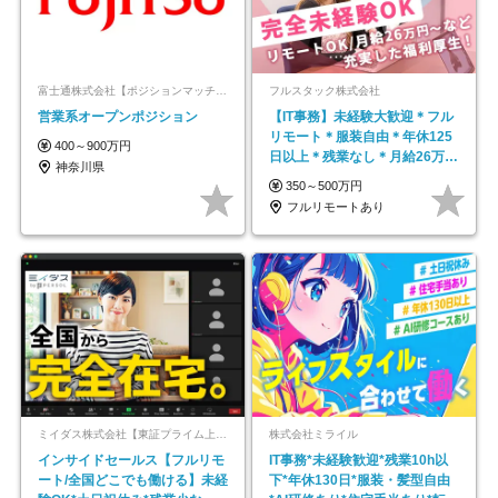
富士通株式会社【ポジションマッチ登録】
フルスタック株式会社
営業系オープンポジション
【IT事務】未経験大歓迎＊フル
リモート＊服装自由＊年休125
400～900万円
日以上＊残業なし＊月給26万円
神奈川県
以上
350～500万円
フルリモートあり
ミイダス株式会社【東証プライム上場パーソルグループ】
株式会社ミライル
インサイドセールス【フルリモ
IT事務*未経験歓迎*残業10h以
ート/全国どこでも働ける】未経
下*年休130日*服装・髪型自由