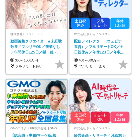
株式会社ＬＩＶＥ ＵＰ
株式会社さくらインベスト
動画編集クリエイター★未経験
配信ディレクター（ウェビナー
歓迎／フルリモOK／残業なし
運営）／フルリモートOK／土
／年間休日125日／髪・服・ネ
日祝休み／年休123日／年収
イル自由／研修充実で安心
600万円可
350～1000万円
400～600万円
フルリモートあり
フルリモートあり
GMOコネクトHR株式会社【GMOインターネットグループ】
株式会社さくらインベスト
【総合職（事務/マーケ/広報
経営企画・リサーチ／月給30万