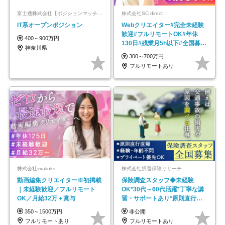
富士通株式会社【ポジションマッチ登録】
株式会社SC direct
IT系オープンポジション
Webクリエイター#完全未経験
歓迎#フルリモートOK#年休
400～900万円
130日#残業月5h以下#全国募集
神奈川県
#最大1年の研修
300～700万円
フルリモートあり
株式会社viralinks
株式会社損害保険リサーチ
動画編集クリエイター※初掲載
保険調査スタッフ◆未経験
｜未経験歓迎／フルリモート
OK*30代～60代活躍*丁寧な講
OK／月給32万＋賞与
習・サポートあり*原則直行直
帰／全国募集・業務委託
350～1500万円
非公開
フルリモートあり
フルリモートあり