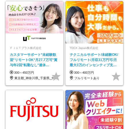
ＦＪＵＴプラス株式会社
TDCX Japan株式会社
カスタマーサポート*未経験歓
テクニカルサポート/未経験OK/
迎*リモートOK*月27.7万可*賞
フルリモート/月収31万円可/月
与年2回*転勤なし*連休
最大3万のインセンティブ支給/
OK/ZE010232
平均年齢33歳
300～450万円
300～400万円
東京都_神奈川県_千葉県_大阪府_愛知県…
フルリモートあり