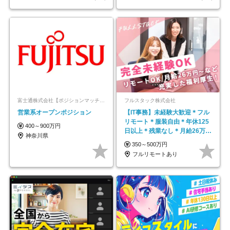
富士通株式会社【ポジションマッチ登録】
フルスタック株式会社
営業系オープンポジション
【IT事務】未経験大歓迎＊フル
リモート＊服装自由＊年休125
400～900万円
日以上＊残業なし＊月給26万円
神奈川県
以上
350～500万円
フルリモートあり