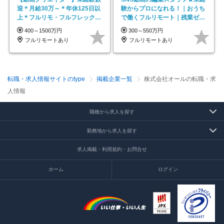
迎＊月給30万～＊年休125日以
験からプロになれる！｜おうち
上＊フルリモ・フルフレックス
で働くフルリモート｜残業ゼロ
◆10名の採用が決定◆
で18時退勤◎
400～1500万円
300～550万円
フルリモートあり
フルリモートあり
転職・求人情報サイトのtype
掲載企業一覧
株式会社オールの転職・求
人情報
職種から求人を探す
勤務地から求人を探す
求人掲載・利用規約・お問合せ
ホーム
ログイン