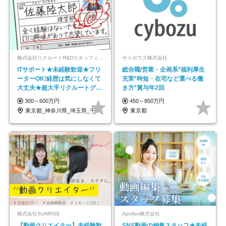
株式会社リクルートR&Dスタッフィング【リクルートグループ】
サイボウズ株式会社
ITサポート★未経験歓迎★フリ
総合職/営業・企画系*福利厚生
ーターOK!経歴は気にしなくて
充実*時短・在宅など選べる働
大丈夫★超大手リクルートグル
き方*賞与年2回
ープの正社員/sg
300～600万円
450～850万円
東京都_神奈川県_埼玉県_千葉県_大阪府…
東京都
株式会社SUNRISE
Apollon株式会社
【動画クリエイター】未経験歓
SNS動画の編集スタッフ★未経