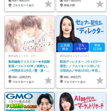
400～800万円
350～500万円
フルリモートあり
神奈川県
株式会社ＬＩＶＥ ＵＰ
株式会社さくらインベスト
動画編集クリエイター★未経験
配信ディレクター（ウェビナー
歓迎／フルリモOK／残業なし
運営）／フルリモートOK／土
／年間休日125日／髪・服・ネ
日祝休み／年休123日／年収
イル自由／研修充実で安心
600万円可
350～1000万円
400～600万円
フルリモートあり
フルリモートあり