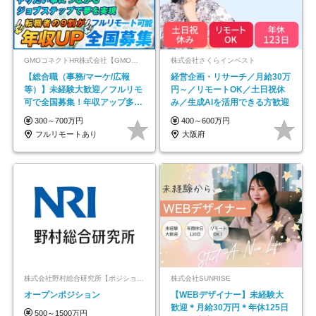
GMOコネクトHR株式会社【GMOインターネットグループ】
株式会社さくらインベスト
【総合職（事務/マーケ/広報
経営企画・リサーチ／月給30万
等）】未経験大歓迎／フルリモ
円～／リモートOK／土日祝休
可で全国募集！年収アップ多数
み／生成AIを活用できる方歓迎
★年休最大130日★
300～700万円
400～600万円
フルリモートあり
大阪府
株式会社野村総合研究所【ポジションマッチ登録】
株式会社SUNRISE
オープンポジション
【WEBデザイナー】未経験大
歓迎＊月給30万円＊年休125日
500～1500万円