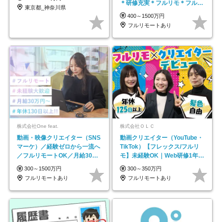
＊研修充実＊フルリモ＊フルフ
東京都_神奈川県
レックス＊
400～1500万円
フルリモートあり
株式会社One feat.
株式会社ＯＬＣ
動画・映像クリエイター（SNS
動画クリエイター（YouTube・
マーケ）／経験ゼロから一流へ
TikTok）【フレックス/フルリ
／フルリモートOK／月給30万
モ】未経験OK｜Web研修1年間
円～／年休130日以上
｜副業OK
300～1500万円
300～350万円
フルリモートあり
フルリモートあり