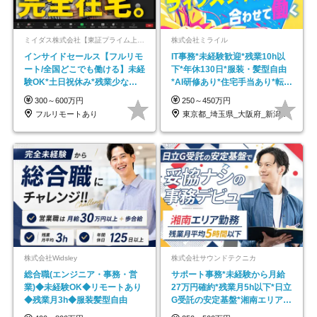
ミイダス株式会社【東証プライム上場パーソルグループ】
株式会社ミライル
インサイドセールス【フルリモ
IT事務*未経験歓迎*残業10h以
ート/全国どこでも働ける】未経
下*年休130日*服装・髪型自由
験OK*土日祝休み*残業少なめ*
*AI研修あり*住宅手当あり*転勤
在宅勤務手当あり
なし
300～600万円
250～450万円
フルリモートあり
東京都_埼玉県_大阪府_新潟県_福岡県
株式会社Widsley
株式会社サウンドテクニカ
総合職(エンジニア・事務・営
サポート事務*未経験から月給
業)◆未経験OK◆リモートあり
27万円確約*残業月5h以下*日立
◆残業月3h◆服装髪型自由
G受託の安定基盤*湘南エリア勤
務