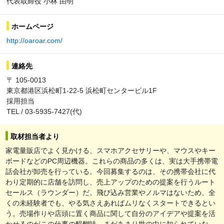
代表取締役 小林 由明
ホームページ
http://oaroar.com/
連絡先
〒 105-0013
東京都港区浜松町1-22-5 浜松町センタービル1F
採用担当
TEL / 03-5935-7427(代)
取材担当者より
家電量販店でよく見かける、スマホアクセサリーや、マウスやキー
ボードなどのPC周辺機器。これらの商品の多くは、実は大手携帯電
話会社が卸売を行っている。今回募集するのは、その携帯会社に代
わり定期的に店舗を訪問し、売上アップのための提案を行うルート
セールス（ラウンダー）だ。飛び込み営業やノルマはないため、全
くの未経験者でも、やる気さえあればムリなくスタートできるとい
う。売場作りや店頭に置く商品に関して自分のアイデアや提案を活
かせるのがこの仕事の醍醐味。まだあまり世の中に知られていな