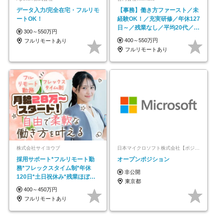
データ入力/完全在宅・フルリモ
【事務】働き方ファースト／未
ートOK！
経験OK！／充実研修／年休127
日～／残業なし／平均20代／リ
300～550万円
モートOK
400～550万円
フルリモートあり
フルリモートあり
株式会社サイヨウブ
日本マイクロソフト株式会社【ポジションマッチ登録】
採用サポート*フルリモート勤
オープンポジション
務*フレックスタイム制*年休
非公開
120日*土日祝休み*残業ほぼな
東京都
し*育児中社員8割以上
400～450万円
フルリモートあり