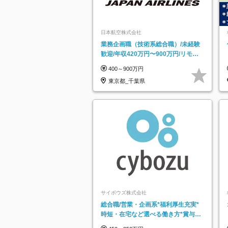
日本航空株式会社
業務企画職（技術系総合職）/未経験
歓迎/年収420万円〜900万円/リモー
トフレックス可
400～900万円
東京都_千葉県
サイボウズ株式会社
総合職/営業・企画系*福利厚生充実*
時短・在宅など選べる働き方*賞与年
2回