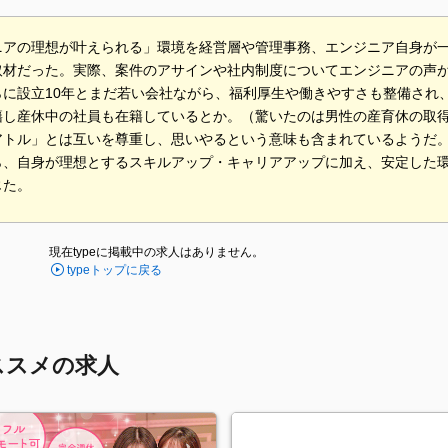
ニアの理想が叶えられる」環境を経営層や管理事務、エンジニア自身が
取材だった。実際、案件のアサインや社内制度についてエンジニアの声
らに設立10年とまだ若い会社ながら、福利厚生や働きやすさも整備され
籍し産休中の社員も在籍しているとか。（驚いたのは男性の産育休の取
アトル」とは互いを尊重し、思いやるという意味も含まれているようだ
ら、自身が理想とするスキルアップ・キャリアアップに加え、安定した
じた。
現在typeに掲載中の求人はありません。
typeトップに戻る
ススメの求人