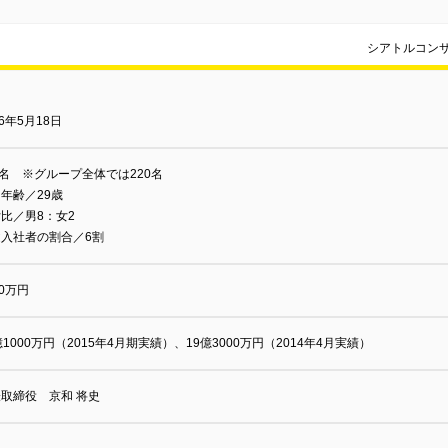
シアトルコン
06年5月18日
0名 ※グループ全体では220名
年齢／29歳
比／男8：女2
途入社者の割合／6割
00万円
億1000万円（2015年4月期実績）、19億3000万円（2014年4月実績）
取締役 京和 将史