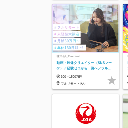
株式会社One feat.
動画・映像クリエイター（SNSマー
ケ）／経験ゼロから一流へ／フルリ
モートOK／月給30万円～／年休130
300～1500万円
日以上
フルリモートあり