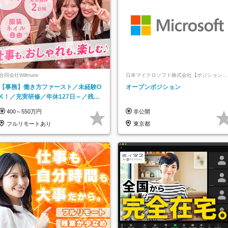
合同会社Willmate
日本マイクロソフト株式会社【ポジションマ
ッチ登録】
【事務】働き方ファースト／未経験O
オープンポジション
K！／充実研修／年休127日～／残業
なし／平均20代／リモートOK
400～550万円
非公開
フルリモートあり
東京都