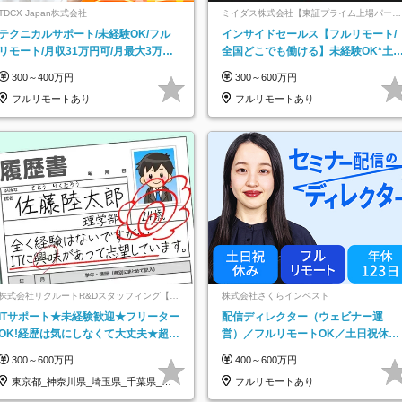
TDCX Japan株式会社
ミイダス株式会社【東証プライム上場パーソ
ルグループ】
テクニカルサポート/未経験OK/フル
インサイドセールス【フルリモート/
リモート/月収31万円可/月最大3万の
全国どこでも働ける】未経験OK*土
インセンティブ支給/平均年齢33歳
祝休み*残業少なめ*在宅勤務手当あ
300～400万円
300～600万円
フルリモートあり
フルリモートあり
株式会社リクルートR&Dスタッフィング【リ
株式会社さくらインベスト
クルートグループ】
ITサポート★未経験歓迎★フリーター
配信ディレクター（ウェビナー運
OK!経歴は気にしなくて大丈夫★超大
営）／フルリモートOK／土日祝休み
手リクルートグループの正社員/sg
／年休123日／年収600万円可
300～600万円
400～600万円
東京都_神奈川県_埼玉県_千葉県_大
フルリモートあり
阪府…