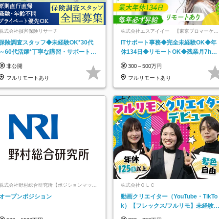
株式会社損害保険リサーチ
株式会社エスアイイー 【東京プロマーケッ
ト上場】
保険調査スタッフ◆未経験OK*30代
ITサポート事務◆完全未経験OK◆年
～60代活躍*丁寧な講習・サポートあ
休134日◆リモートOK◆残業月7h以
り*原則直行直帰／全国募集・業務委
下◆賞与年3回◆5年目まで必ず昇給
非公開
300～500万円
託
フルリモートあり
フルリモートあり
株式会社野村総合研究所【ポジションマッチ
株式会社ＯＬＣ
登録】
オープンポジション
動画クリエイター（YouTube・TikTo
k）【フレックス/フルリモ】未経験O
K｜Web研修1年間｜副業OK