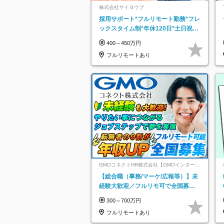
株式会社サイヨウブ
採用サポート*フルリモート勤務*フレ
ックスタイム制*年休120日*土日祝休
み*残業ほぼなし*育児中社員8割以上
400～450万円
フルリモートあり
GMOコネクトHR株式会社【GMOインターネ
ットグループ】
【総合職（事務/マーケ/広報等）】未
経験大歓迎／フルリモ可で全国募
集！年収アップ多数★年休最大130日
300～700万円
★
フルリモートあり