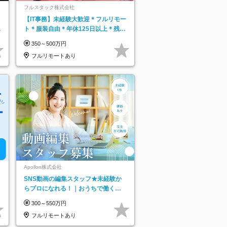
フルスタック株式会社
【IT事務】未経験大歓迎＊フルリモー
日
ト＊服装自由＊年休125日以上＊残業
り
なし＊月給26万円以上
350～500万円
フルリモートあり
Apollon株式会社
SNS動画の編集スタッフ★未経験か
らプロになれる！｜おうちで働くフ
ルリモート｜残業ゼロで18時退勤◎
300～550万円
フルリモートあり