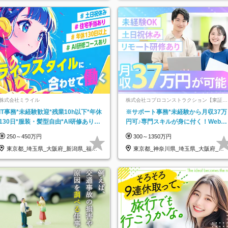
株式会社ミライル
株式会社コプロコンストラクション【東証プ
ライム上場コプロ・ホールディングス子会
IT事務*未経験歓迎*残業10h以下*年休
※サポート事務*未経験から月収37万
社】
130日*服装・髪型自由*AI研修あり*
円可♪専門スキルが身に付く！Web面
住宅手当あり*転勤なし
接＆リモート研修も充実♪/a
250～450万円
300～1350万円
東京都_埼玉県_大阪府_新潟県_福岡
東京都_神奈川県_埼玉県_大阪府_愛
県
知県…