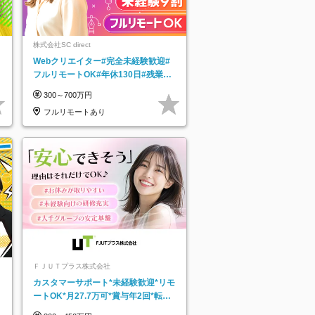
株式会社SC direct
Webクリエイター#完全未経験歓迎#
フルリモートOK#年休130日#残業月
5h以下#全国募集#最大1年の研修
300～700万円
フルリモートあり
ＦＪＵＴプラス株式会社
カスタマーサポート*未経験歓迎*リモ
ートOK*月27.7万可*賞与年2回*転勤
なし*連休OK/ZE010232