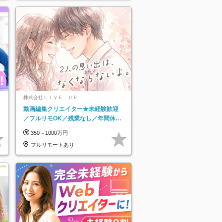
株式会社ＬＩＶＥ ＵＰ
動画編集クリエイター★未経験歓迎
／フルリモOK／残業なし／年間休日
125日／髪・服・ネイル自由／研修充
350～1000万円
実で安心
フルリモートあり