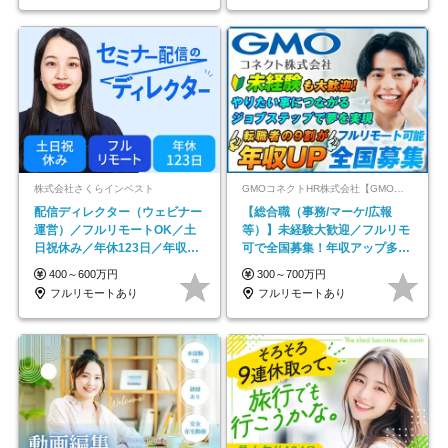
株式会社さくらインベスト
GMOコネクトHR株式会社【GMOインターネットグループ】
配信ディレクター（ウェビナー
【総合職（事務/マーケ/広報
運営）／フルリモートOK／土
等）】未経験大歓迎／フルリモ
日祝休み／年休123日／年収
可で全国募集！年収アップ多数
600万円可
★年休最大130日★
400～600万円
300～700万円
フルリモートあり
フルリモートあり