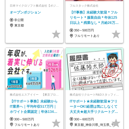
日本マイクロソフト株式会社【ポジションマッチ登録】
フルスタック株式会社
オープンポジション
【IT事務】未経験大歓迎＊フル
リモート＊服装自由＊年休125
非公開
日以上＊残業なし＊月給26万円
東京都
以上
350～500万円
フルリモートあり
株式会社エスアイイー 【東京プロマーケット上場】
株式会社リクルートR&Dスタッフィング【リクルートグループ】
【ITサポート事務】未経験から
ITサポート★未経験歓迎★フリ
IT業界へ｜平均年収517万円｜
ーターOK!経歴は気にしなくて
ホワイト企業認定｜年休134日
大丈夫★超大手リクルートグル
｜リモートOK
ープの正社員/sg
300～500万円
300～600万円
フルリモートあり
東京都_神奈川県_埼玉県_千葉県_大阪府…