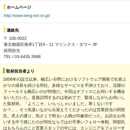
ホームページ
http://www.wing-sol.co.jp/
連絡先
〒 105-0022
東京都港区海岸1丁目9－11 マリンクス・タワー 3F
採用担当
TEL / 03-6435-3988
取材担当者より
2008年の設立以来、幅広い分野におけるソフトウェア開発で右肩上
がりの成長を続ける同社。多様なサービスを手掛けており、活躍の
フィールドも幅広いのが特徴だ。今回はオフィスにお伺いする機会
をいただいた。直接訪問するのは初めてで、緊張しながらお伺いし
た取材班。「ようこそ、いらっしゃいました。寒くないです
か？」。そう気遣いながら出迎えてくださったのは営業担当の阿部
氏。求人の通り、気さくで明るい人柄が印象的だった。お話をお伺
いする中で感じたのが同社ならではの手厚いフォロー体制。阿部氏
はもちろんのこと営業スタッフの中には、エンジニアをフォローす