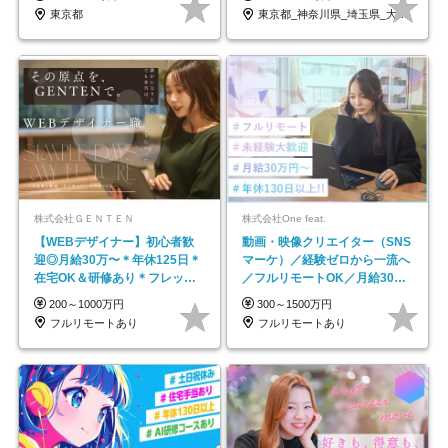
東京都
東京都_神奈川県_埼玉県_大阪府_愛知県…
株式会社ＧＥＮＴＥＮ
株式会社One feat.
【WEBデザイナー】初⼼者歓
動画・映像クリエイター（SNS
迎◎⽉給30万〜＊年休125⽇＊
マーケ）／経験ゼロから一流へ
在宅OK＆研修あり＊フレック
／フルリモートOK／月給30万
ス
円～／年休130日以上
200～1000万円
300～1500万円
フルリモートあり
フルリモートあり