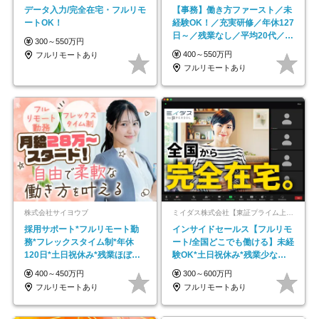
データ入力/完全在宅・フルリモ
【事務】働き方ファースト／未
ートOK！
経験OK！／充実研修／年休127
日～／残業なし／平均20代／リ
300～550万円
モートOK
400～550万円
フルリモートあり
フルリモートあり
株式会社サイヨウブ
ミイダス株式会社【東証プライム上場パーソルグループ】
採用サポート*フルリモート勤
インサイドセールス【フルリモ
務*フレックスタイム制*年休
ート/全国どこでも働ける】未経
120日*土日祝休み*残業ほぼな
験OK*土日祝休み*残業少なめ*
し*育児中社員8割以上
在宅勤務手当あり
400～450万円
300～600万円
フルリモートあり
フルリモートあり