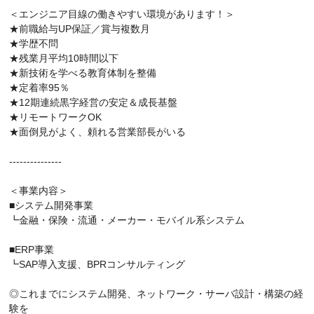
＜エンジニア目線の働きやすい環境があります！＞
★前職給与UP保証／賞与複数月
★学歴不問
★残業月平均10時間以下
★新技術を学べる教育体制を整備
★定着率95％
★12期連続黒字経営の安定＆成長基盤
★リモートワークOK
★面倒見がよく、頼れる営業部長がいる
---------------
＜事業内容＞
■システム開発事業
┗金融・保険・流通・メーカー・モバイル系システム
■ERP事業
┗SAP導入支援、BPRコンサルティング
◎これまでにシステム開発、ネットワーク・サーバ設計・構築の経
験を