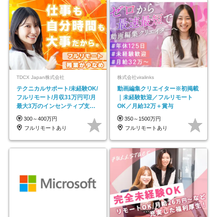
TDCX Japan株式会社
株式会社viralinks
テクニカルサポート/未経験OK/
動画編集クリエイター※初掲載
フルリモート/月収31万円可/月
｜未経験歓迎／フルリモート
最大3万のインセンティブ支給/
OK／月給32万＋賞与
平均年齢33歳
300～400万円
350～1500万円
フルリモートあり
フルリモートあり