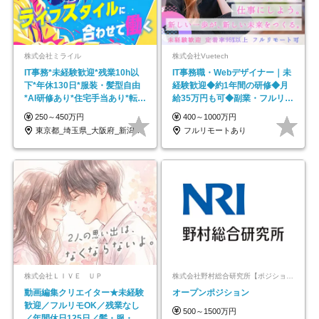
株式会社ミライル
株式会社Vuetech
IT事務*未経験歓迎*残業10h以
IT事務職・Webデザイナー｜未
下*年休130日*服装・髪型自由
経験歓迎◆約1年間の研修◆月
*AI研修あり*住宅手当あり*転勤
給35万円も可◆副業・フルリモ
なし
ート可◆年休126日
250～450万円
400～1000万円
東京都_埼玉県_大阪府_新潟県_福岡県
フルリモートあり
株式会社ＬＩＶＥ ＵＰ
株式会社野村総合研究所【ポジションマッチ登録】
動画編集クリエイター★未経験
オープンポジション
歓迎／フルリモOK／残業なし
500～1500万円
／年間休日125日／髪・服・ネ