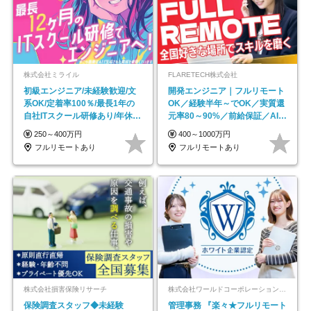
株式会社ミライル
FLARETECH株式会社
初級エンジニア/未経験歓迎/文
開発エンジニア｜フルリモート
系OK/定着率100％/最長1年の
OK／経験半年～でOK／実質還
自社ITスクール研修あり/年休
元率80～90%／前給保証／AI系
130日
など最先端案件多数
250～400万円
400～1000万円
フルリモートあり
フルリモートあり
株式会社損害保険リサーチ
株式会社ワールドコーポレーション 採用事業部【上場グループ】
保険調査スタッフ◆未経験
管理事務 『楽々★フルリモート