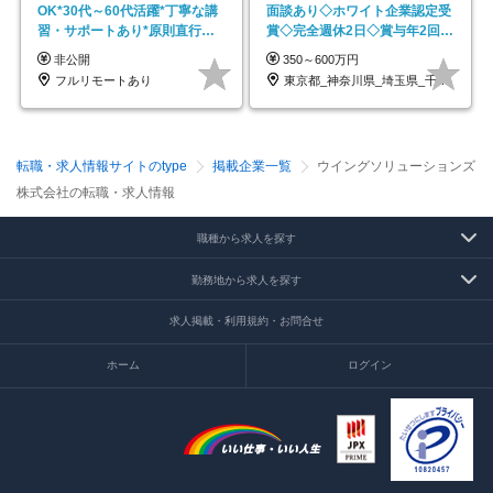
OK*30代～60代活躍*丁寧な講
面談あり◇ホワイト企業認定受
習・サポートあり*原則直行直
賞◇完全週休2日◇賞与年2回
帰／全国募集・業務委託
/p13
非公開
350～600万円
フルリモートあり
東京都_神奈川県_埼玉県_千葉県_大阪府…
転職・求人情報サイトのtype
掲載企業一覧
ウイングソリューションズ
株式会社の転職・求人情報
職種から求人を探す
勤務地から求人を探す
求人掲載・利用規約・お問合せ
ホーム
ログイン