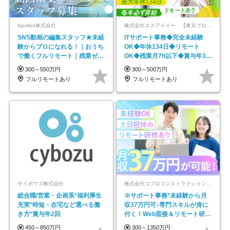
Apollon株式会社
株式会社エスアイイー 【東京プロマーケット上場】
SNS動画の編集スタッフ★未経
ITサポート事務◆完全未経験
験からプロになれる！｜おうち
OK◆年休134日◆リモート
で働くフルリモート｜残業ゼロ
OK◆残業月7h以下◆賞与年3回
で18時退勤◎
◆5年目まで必ず昇給
300～550万円
300～500万円
フルリモートあり
フルリモートあり
サイボウズ株式会社
株式会社コプロコンストラクション【東証プライム上場コプロ・ホールディングス子会社】
総合職/営業・企画系*福利厚生
※サポート事務*未経験から月
充実*時短・在宅など選べる働
収37万円可♪専門スキルが身に
き方*賞与年2回
付く！Web面接＆リモート研修
も充実♪/a
450～850万円
300～1350万円