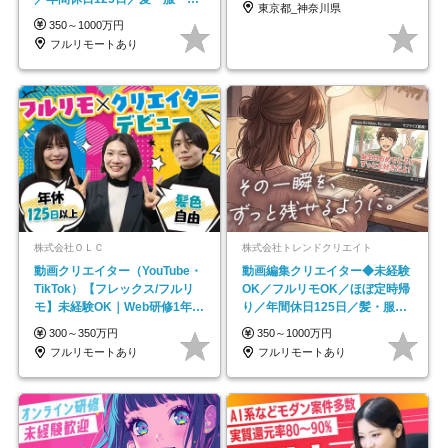
東京都_神奈川県
イル自由／研修充実で安心
350～1000万円
フルリモートあり
株式会社ＯＬＣ
株式会社トレンドクリエイト
動画クリエイター（YouTube・
動画編集クリエイター◆未経験
TikTok）【フレックス/フルリ
OK／フルリモOK／ほぼ定時帰
モ】未経験OK｜Web研修1年間
り／年間休日125日／髪・服・
｜副業OK
ネイル自由／副業OK
300～350万円
350～1000万円
フルリモートあり
フルリモートあり