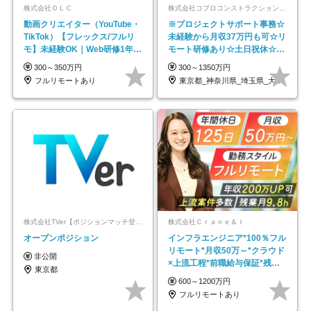
株式会社ＯＬＣ
株式会社コプロコンストラクション【東証プライム上場コプロ・ホールディングス子会社】
動画クリエイター（YouTube・
※プロジェクトサポート事務☆
TikTok）【フレックス/フルリ
未経験から月収37万円も可☆リ
モ】未経験OK｜Web研修1年間
モート研修あり☆土日祝休☆20
｜副業OK
代～30代活躍/b
300～350万円
300～1350万円
フルリモートあり
東京都_神奈川県_埼玉県_大阪府_愛知県…
株式会社TVer【ポジションマッチ登録】
株式会社Ｃｒａｎｅ＆Ｉ
オープンポジション
インフラエンジニア*100％フル
リモート*月収50万～*クラウド
非公開
×上流工程*前職給与保証*残業
東京都
月9.8h
600～1200万円
フルリモートあり