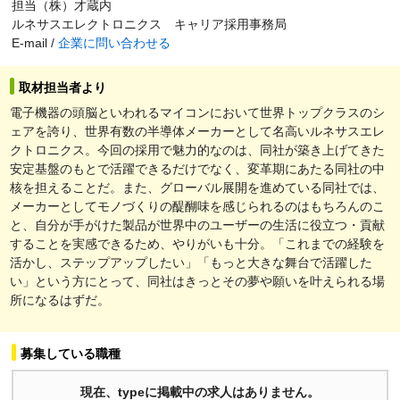
担当（株）才蔵内
ルネサスエレクトロニクス キャリア採用事務局
E-mail /
企業に問い合わせる
取材担当者より
電子機器の頭脳といわれるマイコンにおいて世界トップクラスのシ
ェアを誇り、世界有数の半導体メーカーとして名高いルネサスエレ
クトロニクス。今回の採用で魅力的なのは、同社が築き上げてきた
安定基盤のもとで活躍できるだけでなく、変革期にあたる同社の中
核を担えることだ。また、グローバル展開を進めている同社では、
メーカーとしてモノづくりの醍醐味を感じられるのはもちろんのこ
と、自分が手がけた製品が世界中のユーザーの生活に役立つ・貢献
することを実感できるため、やりがいも十分。「これまでの経験を
活かし、ステップアップしたい」「もっと大きな舞台で活躍した
い」という方にとって、同社はきっとその夢や願いを叶えられる場
所になるはずだ。
募集している職種
現在、typeに掲載中の求人はありません。