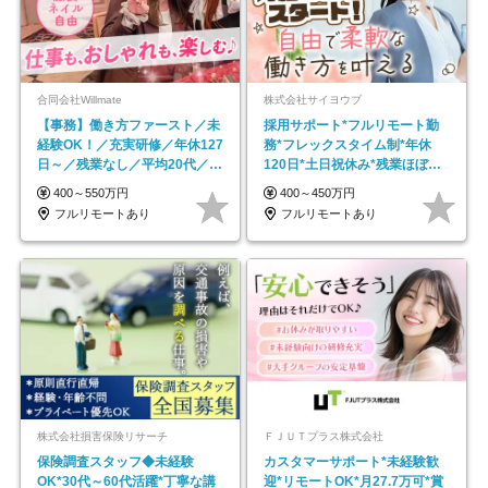
合同会社Willmate
株式会社サイヨウブ
【事務】働き方ファースト／未
採用サポート*フルリモート勤
経験OK！／充実研修／年休127
務*フレックスタイム制*年休
日～／残業なし／平均20代／リ
120日*土日祝休み*残業ほぼな
モートOK
し*育児中社員8割以上
400～550万円
400～450万円
フルリモートあり
フルリモートあり
株式会社損害保険リサーチ
ＦＪＵＴプラス株式会社
保険調査スタッフ◆未経験
カスタマーサポート*未経験歓
OK*30代～60代活躍*丁寧な講
迎*リモートOK*月27.7万可*賞