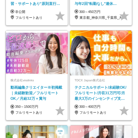
習・サポートあり*原則直行直
与年2回*転勤なし*連休
帰／全国募集・業務委託
OK/ZE010232
非公開
300～450万円
フルリモートあり
東京都_神奈川県_千葉県_大阪府_愛知県…
株式会社viralinks
TDCX Japan株式会社
動画編集クリエイター※初掲載
テクニカルサポート/未経験OK/
｜未経験歓迎／フルリモート
フルリモート/月収31万円可/月
OK／月給32万＋賞与
最大3万のインセンティブ支給/
平均年齢33歳
350～1500万円
300～400万円
フルリモートあり
フルリモートあり