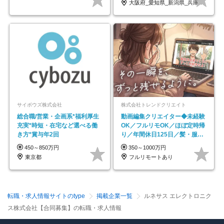
大阪府_愛知県_新潟県_兵庫県_福岡県
サイボウズ株式会社
株式会社トレンドクリエイト
総合職/営業・企画系*福利厚生
動画編集クリエイター◆未経験
充実*時短・在宅など選べる働
OK／フルリモOK／ほぼ定時帰
き方*賞与年2回
り／年間休日125日／髪・服・
ネイル自由／副業OK
450～850万円
350～1000万円
東京都
フルリモートあり
転職・求人情報サイトのtype
掲載企業一覧
ルネサス エレクトロニク
ス株式会社【合同募集】の転職・求人情報