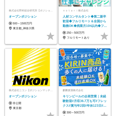
株式会社野村総合研究所【ポジションマッチ登録】
ｎｏｔａｒｉ株式会社
オープンポジション
人材コンサルタント◆第二新卒
歓迎◆フルリモート＆全国から
500～1500万円
勤務OK◆残業月10h以内◆フレ
東京都_神奈川県
ックス制
250～500万円
フルリモートあり
株式会社ニコン【ポジションマッチ登録】
麒麟麦酒株式会社
オープンポジション
キリンビールの企画営業｜未経
験歓迎#月収36.7万も可#フレッ
非公開
クス#賞与年2回#年休123日#完
東京都
全週休2日制
300～500万円