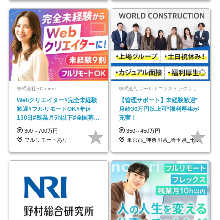
株式会社SC direct
株式会社ワールドコンストラクション 【東証一部】 (ワールドホールディングス・グループ)
Webクリエイター#完全未経験
【管理サポート】未経験歓迎*
歓迎#フルリモートOK#年休
月給30万円以上可*福利厚生が
130日#残業月5h以下#全国募集
充実！
#最大1年の研修
300～700万円
350～450万円
フルリモートあり
東京都_神奈川県_埼玉県_千葉県_大阪府…