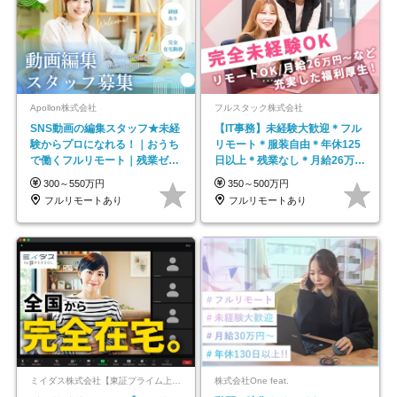
Apollon株式会社
フルスタック株式会社
SNS動画の編集スタッフ★未経
【IT事務】未経験大歓迎＊フル
験からプロになれる！｜おうち
リモート＊服装自由＊年休125
で働くフルリモート｜残業ゼロ
日以上＊残業なし＊月給26万円
で18時退勤◎
以上
300～550万円
350～500万円
フルリモートあり
フルリモートあり
ミイダス株式会社【東証プライム上場パーソルグループ】
株式会社One feat.