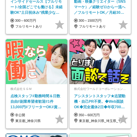
インサイドセールス【フルリモ
動画・映像クリエイター（SNS
ート/全国どこでも働ける】未経
マーケ）／経験ゼロから一流へ
験OK*土日祝休み*残業少なめ*
／フルリモートOK／月給30万
在宅勤務手当あり
円～／年休130日以上
300～600万円
300～1500万円
フルリモートあり
フルリモートあり
株式会社ＳＧＭ
株式会社ワールドコーポレーション 採用事業部【上場グループ】
点検スタッフ#勤務時間＆日数
アシスタントスタッフ★志望動
自由#副業希望者歓迎#1件
機・自己PR不要。◆Web面談
13,000円#フリーターOK#資格
OK◆完全週休2日◆年収700万
スキル不要
円可/p13
非公開
350～600万円
東京都_神奈川県
東京都_神奈川県_埼玉県_千葉県_大阪府…