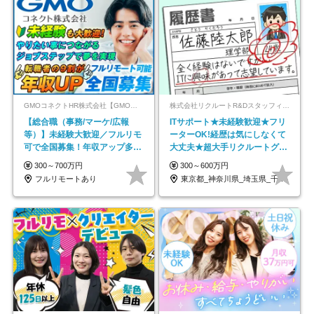
GMOコネクトHR株式会社【GMOインターネットグループ】
株式会社リクルートR&Dスタッフィング【リクルートグループ】
【総合職（事務/マーケ/広報
ITサポート★未経験歓迎★フリ
等）】未経験大歓迎／フルリモ
ーターOK!経歴は気にしなくて
可で全国募集！年収アップ多数
大丈夫★超大手リクルートグル
★年休最大130日★
ープの正社員/sg
300～700万円
300～600万円
フルリモートあり
東京都_神奈川県_埼玉県_千葉県_大阪府…