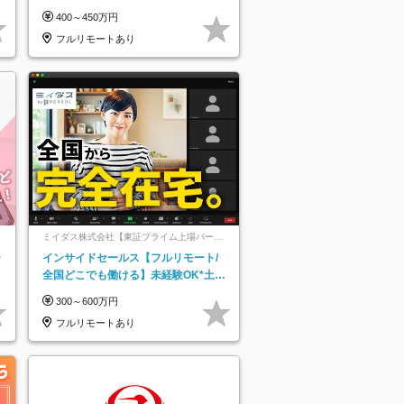
み*残業ほぼなし*育児中社員8割以上
400～450万円
フルリモートあり
ミイダス株式会社【東証プライム上場パーソ
ルグループ】
ー
インサイドセールス【フルリモート/
全国どこでも働ける】未経験OK*土日
祝休み*残業少なめ*在宅勤務手当あり
300～600万円
フルリモートあり