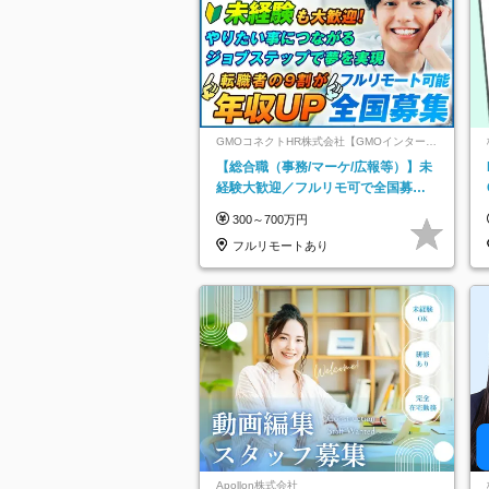
GMOコネクトHR株式会社【GMOインターネ
ットグループ】
【総合職（事務/マーケ/広報等）】未
経験大歓迎／フルリモ可で全国募
集！年収アップ多数★年休最大130日
300～700万円
★
フルリモートあり
Apollon株式会社