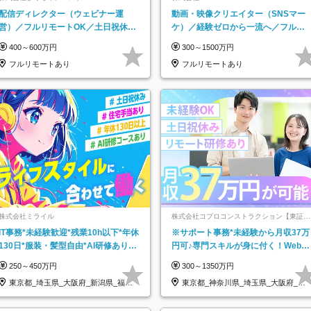
配信ディレクター（ウェビナー運
動画・映像クリエイター（SNSマー
営）／フルリモートOK／土日祝休み
ケ）／経験ゼロから一流へ／フルリ
／年休123日／年収600万円可
モートOK／月給30万円～／年休130
400～600万円
300～1500万円
日以上
フルリモートあり
フルリモートあり
株式会社ミライル
株式会社コプロコンストラクション【東証プ
ライム上場コプロ・ホールディングス子会
IT事務*未経験歓迎*残業10h以下*年休
※サポート事務*未経験から月収37万
社】
130日*服装・髪型自由*AI研修あり*
円可♪専門スキルが身に付く！Web面
住宅手当あり*転勤なし
接＆リモート研修も充実♪/a
250～450万円
300～1350万円
東京都_埼玉県_大阪府_新潟県_福岡
東京都_神奈川県_埼玉県_大阪府_愛
県
知県…