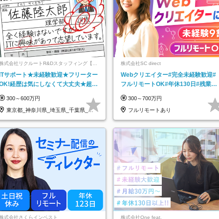
株式会社リクルートR&Dスタッフィング【リ
株式会社SC direct
クルートグループ】
ITサポート★未経験歓迎★フリーター
Webクリエイター#完全未経験歓迎#
OK!経歴は気にしなくて大丈夫★超大
フルリモートOK#年休130日#残業月
手リクルートグループの正社員/sg
5h以下#全国募集#最大1年の研修
300～600万円
300～700万円
東京都_神奈川県_埼玉県_千葉県_大
フルリモートあり
阪府…
株式会社さくらインベスト
株式会社One feat.