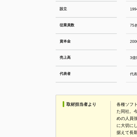
設立
19
従業員数
75
資本金
20
売上高
3億
代表者
代表
取材担当者より
各種ソフ
た同社。
めの人員
に大切に
据えて長