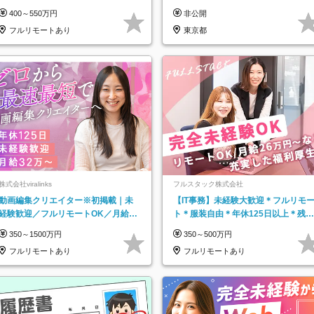
なし／平均20代／リモートOK
400～550万円
非公開
フルリモートあり
東京都
株式会社viralinks
フルスタック株式会社
動画編集クリエイター※初掲載｜未
【IT事務】未経験大歓迎＊フルリモ
経験歓迎／フルリモートOK／月給32
ト＊服装自由＊年休125日以上＊残業
万＋賞与
なし＊月給26万円以上
350～1500万円
350～500万円
フルリモートあり
フルリモートあり