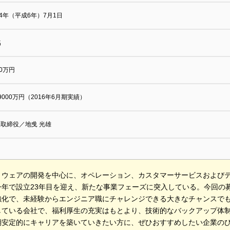
94年（平成6年）7月1日
名
00万円
9000万円（2016年6月期実績）
取締役／地曵 光雄
トウェアの開発を中心に、オペレーション、カスタマーサービスおよび
今年で設立23年目を迎え、新たな事業フェーズに突入している。今回の
強化で、未経験からエンジニア職にチャレンジできる大きなチャンスで
している会社で、福利厚生の充実はもとより、技術的なバックアップ体
期安定的にキャリアを築いていきたい方に、ぜひおすすめしたい企業の