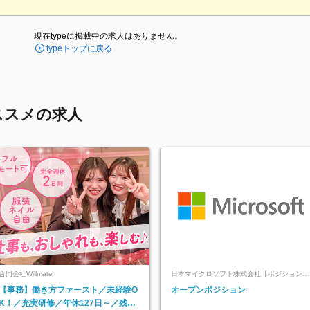
現在typeに掲載中の求人はありません。
typeトップに戻る
ススメの求人
合同会社Willmate
日本マイクロソフト株式会社【ポジションマ
ッチ登録】
【事務】働き方ファースト／未経験O
オープンポジション
K！／充実研修／年休127日～／残業