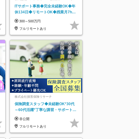
ト上場】
ITサポート事務◆完全未経験OK◆年
休134日◆リモートOK◆残業月7h以
下◆賞与年3回◆5年目まで必ず昇給
300～500万円
フルリモートあり
株式会社損害保険リサーチ
保険調査スタッフ◆未経験OK*30代
～60代活躍*丁寧な講習・サポートあ
り*原則直行直帰／全国募集・業務委
非公開
託
フルリモートあり