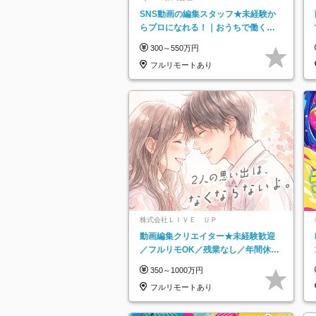
SNS動画の編集スタッフ★未経験か
らプロになれる！｜おうちで働くフ
ルリモート｜残業ゼロで18時退勤◎
300～550万円
フルリモートあり
株式会社ＬＩＶＥ ＵＰ
動画編集クリエイター★未経験歓迎
／フルリモOK／残業なし／年間休日
125日／髪・服・ネイル自由／研修充
350～1000万円
実で安心
フルリモートあり