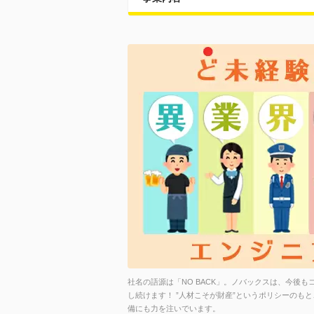
社名の語源は「NO BACK」。ノバックスは、今後
し続けます！ ”人材こそが財産”というポリシーのも
備にも力を注いでいます。