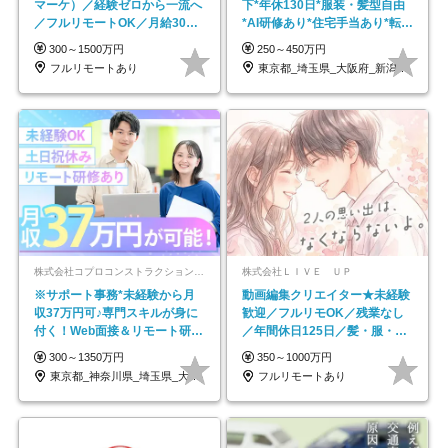
マーケ）／経験ゼロから一流へ
下*年休130日*服装・髪型自由
／フルリモートOK／月給30万
*AI研修あり*住宅手当あり*転勤
円～／年休130日以上
なし
300～1500万円
250～450万円
フルリモートあり
東京都_埼玉県_大阪府_新潟県_福岡県
株式会社コプロコンストラクション【東証プライム上場コプロ・ホールディングス子会社】
株式会社ＬＩＶＥ ＵＰ
※サポート事務*未経験から月
動画編集クリエイター★未経験
収37万円可♪専門スキルが身に
歓迎／フルリモOK／残業なし
付く！Web面接＆リモート研修
／年間休日125日／髪・服・ネ
も充実♪/a
イル自由／研修充実で安心
300～1350万円
350～1000万円
東京都_神奈川県_埼玉県_大阪府_愛知県…
フルリモートあり