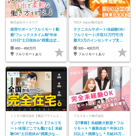
株式会社サイヨウブ
TDCX Japan株式会社
採用サポート*フルリモート勤
テクニカルサポート/未経験OK/
務*フレックスタイム制*年休
フルリモート/月収31万円可/月
120日*土日祝休み*残業ほぼな
最大3万のインセンティブ支給/
し*育児中社員8割以上
平均年齢33歳
400～450万円
300～400万円
フルリモートあり
フルリモートあり
ミイダス株式会社【東証プライム上場パーソルグループ】
フルスタック株式会社
インサイドセールス【フルリモ
【IT事務】未経験大歓迎＊フル
ート/全国どこでも働ける】未経
リモート＊服装自由＊年休125
験OK*土日祝休み*残業少なめ*
日以上＊残業なし＊月給26万円