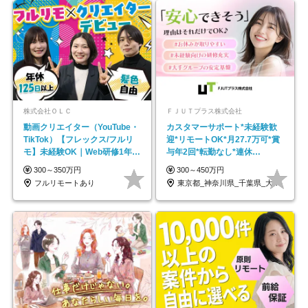
株式会社ＯＬＣ
ＦＪＵＴプラス株式会社
動画クリエイター（YouTube・
カスタマーサポート*未経験歓
TikTok）【フレックス/フルリ
迎*リモートOK*月27.7万可*賞
モ】未経験OK｜Web研修1年間
与年2回*転勤なし*連休
｜副業OK
OK/ZE010232
300～350万円
300～450万円
フルリモートあり
東京都_神奈川県_千葉県_大阪府_愛知県…