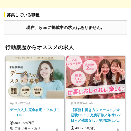
募集している職種
現在、typeに掲載中の求人はありません。
行動履歴からオススメの求人
Apollon株式会社
合同会社Willmate
データ入力/完全在宅・フルリモ
【事務】働き方ファースト／未
ートOK！
経験OK！／充実研修／年休127
日～／残業なし／平均20代／リ
300～550万円
モートOK
400～550万円
フルリモートあり