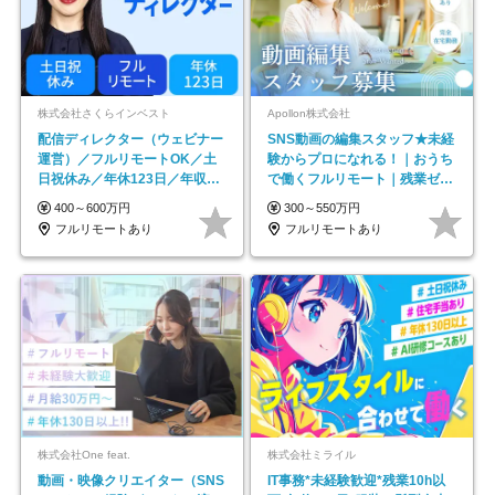
株式会社さくらインベスト
Apollon株式会社
配信ディレクター（ウェビナー
SNS動画の編集スタッフ★未経
運営）／フルリモートOK／土
験からプロになれる！｜おうち
日祝休み／年休123日／年収
で働くフルリモート｜残業ゼロ
600万円可
で18時退勤◎
400～600万円
300～550万円
フルリモートあり
フルリモートあり
株式会社One feat.
株式会社ミライル
動画・映像クリエイター（SNS
IT事務*未経験歓迎*残業10h以