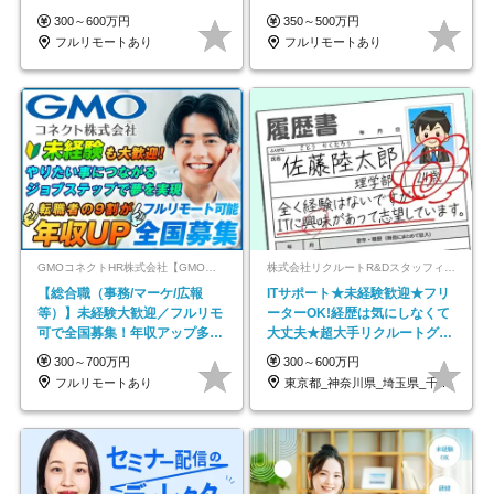
在宅勤務手当あり
以上
300～600万円
350～500万円
フルリモートあり
フルリモートあり
GMOコネクトHR株式会社【GMOインターネットグループ】
株式会社リクルートR&Dスタッフィング【リクルートグループ】
【総合職（事務/マーケ/広報
ITサポート★未経験歓迎★フリ
等）】未経験大歓迎／フルリモ
ーターOK!経歴は気にしなくて
可で全国募集！年収アップ多数
大丈夫★超大手リクルートグル
★年休最大130日★
ープの正社員/sg
300～700万円
300～600万円
フルリモートあり
東京都_神奈川県_埼玉県_千葉県_大阪府…