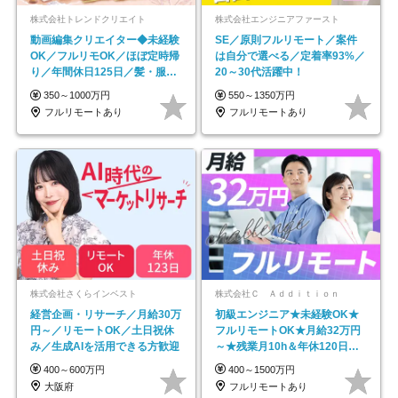
株式会社トレンドクリエイト
株式会社エンジニアファースト
動画編集クリエイター◆未経験
SE／原則フルリモート／案件
OK／フルリモOK／ほぼ定時帰
は自分で選べる／定着率93%／
り／年間休日125日／髪・服・
20～30代活躍中！
ネイル自由／副業OK
350～1000万円
550～1350万円
フルリモートあり
フルリモートあり
株式会社さくらインベスト
株式会社Ｃ Ａｄｄｉｔｉｏｎ
経営企画・リサーチ／月給30万
初級エンジニア★未経験OK★
円～／リモートOK／土日祝休
フルリモートOK★月給32万円
み／生成AIを活用できる方歓迎
～★残業月10h＆年休120日以
上★副業可
400～600万円
400～1500万円
大阪府
フルリモートあり