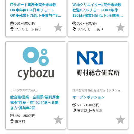
ITサポート事務◆完全未経験
Webクリエイター#完全未経験
OK◆年休134日◆リモート
歓迎#フルリモートOK#年休
OK◆残業月7h以下◆賞与年3回
130日#残業月5h以下#全国募集
◆5年目まで必ず昇給
#最大1年の研修
300～500万円
300～700万円
フルリモートあり
フルリモートあり
サイボウズ株式会社
株式会社野村総合研究所【ポジションマッチ登録】
総合職/営業・企画系*福利厚生
オープンポジション
充実*時短・在宅など選べる働
500～1500万円
き方*賞与年2回
東京都_神奈川県
450～850万円
東京都