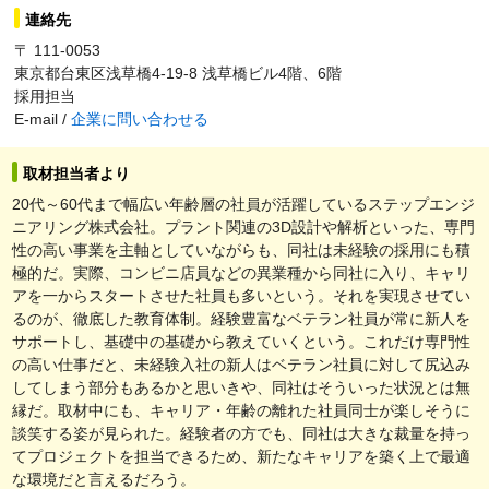
連絡先
〒 111-0053
東京都台東区浅草橋4-19-8 浅草橋ビル4階、6階
採用担当
E-mail /
企業に問い合わせる
取材担当者より
20代～60代まで幅広い年齢層の社員が活躍しているステップエンジ
ニアリング株式会社。プラント関連の3D設計や解析といった、専門
性の高い事業を主軸としていながらも、同社は未経験の採用にも積
極的だ。実際、コンビニ店員などの異業種から同社に入り、キャリ
アを一からスタートさせた社員も多いという。それを実現させてい
るのが、徹底した教育体制。経験豊富なベテラン社員が常に新人を
サポートし、基礎中の基礎から教えていくという。これだけ専門性
の高い仕事だと、未経験入社の新人はベテラン社員に対して尻込み
してしまう部分もあるかと思いきや、同社はそういった状況とは無
縁だ。取材中にも、キャリア・年齢の離れた社員同士が楽しそうに
談笑する姿が見られた。経験者の方でも、同社は大きな裁量を持っ
てプロジェクトを担当できるため、新たなキャリアを築く上で最適
な環境だと言えるだろう。