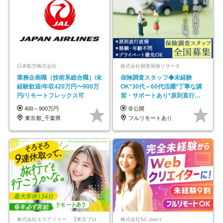
日本航空株式会社
株式会社損害保険リサーチ
業務企画職（技術系総合職）/未
保険調査スタッフ◆未経験
経験歓迎/年収420万円〜900万
OK*30代～60代活躍*丁寧な講
円/リモートフレックス可
習・サポートあり*原則直行直
帰／全国募集・業務委託
400～900万円
非公開
東京都_千葉県
フルリモートあり
株式会社エスアイイー 【東京プロマーケット上場】
株式会社SC direct