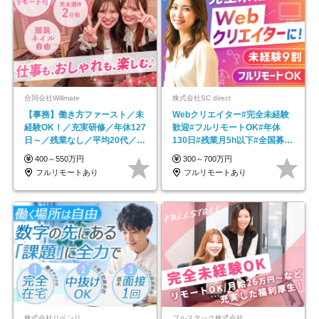
合同会社Willmate
株式会社SC direct
【事務】働き方ファースト／未
Webクリエイター#完全未経験
経験OK！／充実研修／年休127
歓迎#フルリモートOK#年休
日～／残業なし／平均20代／リ
130日#残業月5h以下#全国募集
モートOK
#最大1年の研修
400～550万円
300～700万円
フルリモートあり
フルリモートあり
株式会社リベンリ
フルスタック株式会社