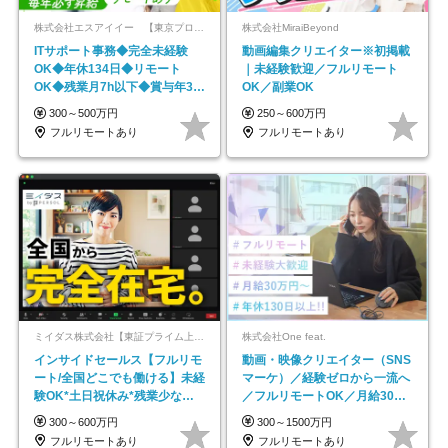
株式会社エスアイイー 【東京プロマーケット上場】
株式会社MiraiBeyond
ITサポート事務◆完全未経験
動画編集クリエイター※初掲載
OK◆年休134日◆リモート
｜未経験歓迎／フルリモート
OK◆残業月7h以下◆賞与年3回
OK／副業OK
◆5年目まで必ず昇給
300～500万円
250～600万円
フルリモートあり
フルリモートあり
ミイダス株式会社【東証プライム上場パーソルグループ】
株式会社One feat.
インサイドセールス【フルリモ
動画・映像クリエイター（SNS
ート/全国どこでも働ける】未経
マーケ）／経験ゼロから一流へ
験OK*土日祝休み*残業少なめ*
／フルリモートOK／月給30万
在宅勤務手当あり
円～／年休130日以上
300～600万円
300～1500万円
フルリモートあり
フルリモートあり