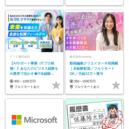
ＦＴＣ株式会社
株式会社viralinks
【AIサポート事務（ITプロ候
動画編集クリエイター※初掲載
補）】あなたのビジネス経験を
｜未経験歓迎／フルリモート
AI業界で活かす◆IT未経験
OK／月給32万＋賞与
OK◆目指せるコンサル
450～1200万円
350～1500万円
フルリモートあり
フルリモートあり