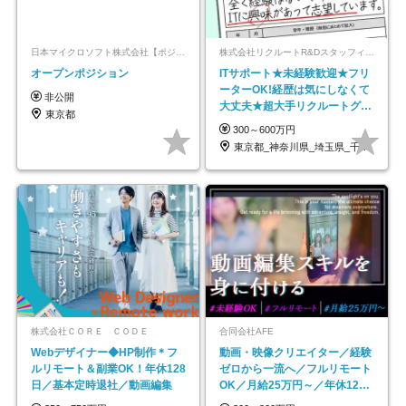
日本マイクロソフト株式会社【ポジションマッチ登録】
株式会社リクルートR&Dスタッフィング【リクルートグループ】
オープンポジション
ITサポート★未経験歓迎★フリ
ーターOK!経歴は気にしなくて
非公開
大丈夫★超大手リクルートグル
東京都
ープの正社員/sg
300～600万円
東京都_神奈川県_埼玉県_千葉県_大阪府…
株式会社ＣＯＲＥ ＣＯＤＥ
合同会社AFE
Webデザイナー◆HP制作＊フ
動画・映像クリエイター／経験
ルリモート＆副業OK！年休128
ゼロから一流へ／フルリモート
日／基本定時退社／動画編集
OK／月給25万円～／年休125
日以上