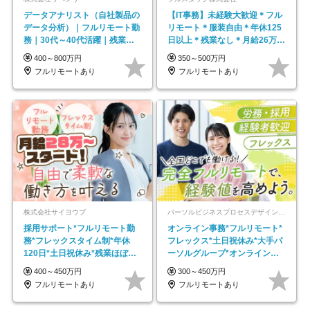
データアナリスト（自社製品の
【IT事務】未経験大歓迎＊フル
データ分析）｜フルリモート勤
リモート＊服装自由＊年休125
務｜30代～40代活躍｜残業少
日以上＊残業なし＊月給26万円
なめ｜子育て社員多数活躍
以上
400～800万円
350～500万円
フルリモートあり
フルリモートあり
株式会社サイヨウブ
パーソルビジネスプロセスデザイン株式会社 事業開発本部
採用サポート*フルリモート勤
オンライン事務*フルリモート*
務*フレックスタイム制*年休
フレックス*土日祝休み*大手パ
120日*土日祝休み*残業ほぼな
ーソルグループ*オンライン面
し*育児中社員8割以上
接*30～40代活躍中
400～450万円
300～450万円
フルリモートあり
フルリモートあり