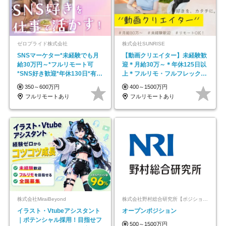
ゼロプライド株式会社
株式会社SUNRISE
SNSマーケター*未経験でも月
【動画クリエイター】未経験歓
給30万円～*フルリモート可
迎＊月給30万～＊年休125日以
*SNS好き歓迎*年休130日*有休
上＊フルリモ・フルフレックス
取得率100%
◆10名の採用が決定◆
350～600万円
400～1500万円
フルリモートあり
フルリモートあり
株式会社MiraiBeyond
株式会社野村総合研究所【ポジションマッチ登録】
イラスト・Vtubeアシスタント
オープンポジション
｜ポテンシャル採用！目指せフ
500～1500万円