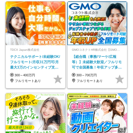
TDCX Japan株式会社
GMOコネクトHR株式会社【GMOインターネットグループ】
テクニカルサポート/未経験OK/
【総合職（事務/マーケ/広報
フルリモート/月収31万円可/月
等）】未経験大歓迎／フルリモ
最大3万のインセンティブ支給/
可で全国募集！年収アップ多数
平均年齢33歳
★年休最大130日★
300～400万円
300～700万円
フルリモートあり
フルリモートあり