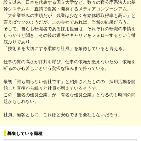
設立以来、日本を代表する国立大学など、数々の官公庁系法人の基
幹システムを、直請で提案・開発するメディアコンソーシアム。
「大企業並みの実績だが、残業は少なく有給休暇取得率も高い」と
言えばウソのようだが、この会社であれば、当然の結果だろう。
そして、自らも転職者である採用担当は、それぞれの転職の事情を
しっかりと聞き、その後の選考やキャリアをフォローするという徹
底ぶりであり、
「技術者を大切にする柔軟な社風」を象徴していると言える。
仕事の質の高さが評判を呼び、仕事の依頼が絶えないため、依頼を
断るのが心苦しいという贅沢な悩みまで持っている。
最初「誰も知らない会社です」と紹介されたものの、採用活動を開
始した直後から続々と社員が増えているそうで、
この「無名の優良企業」が「有名な優良企業」となるのも時間の問
題かもしれない。
社員、顧客ともに、これほど安心できる会社もないだろう。
募集している職種