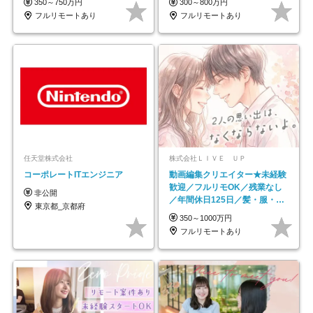
350～750万円
300～800万円
フルリモートあり
フルリモートあり
任天堂株式会社
株式会社ＬＩＶＥ ＵＰ
コーポレートITエンジニア
動画編集クリエイター★未経験
歓迎／フルリモOK／残業なし
非公開
／年間休日125日／髪・服・ネ
東京都_京都府
イル自由／研修充実で安心
350～1000万円
フルリモートあり