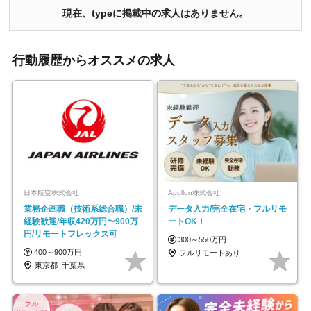
現在、typeに掲載中の求人はありません。
行動履歴からオススメの求人
日本航空株式会社
Apollon株式会社
業務企画職（技術系総合職）/未
データ入力/完全在宅・フルリモ
経験歓迎/年収420万円〜900万
ートOK！
円/リモートフレックス可
300～550万円
400～900万円
フルリモートあり
東京都_千葉県