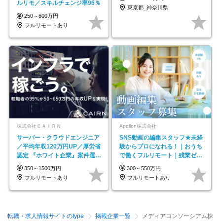
ルリモ／スキルチェンジ率96％
東京都_神奈川県
250～600万円
フルリモートあり
株式会社ＣＡＩＲＮ
Apollon株式会社
サーバー・クラウドエンジニア
SNS動画の編集スタッフ★未経
／平均年収120万円UP／厚労省
験からプロになれる！｜おうち
認定 『ホワイト企業』案件選択
で働くフルリモート｜残業ゼロ
制度／年休129日
で18時退勤◎
350～1500万円
300～550万円
フルリモートあり
フルリモートあり
転職・求人情報サイトのtype
掲載企業一覧
メディアコンソーシアム株