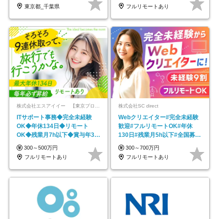
東京都_千葉県
フルリモートあり
株式会社エスアイイー 【東京プロマーケット上場】
株式会社SC direct
ITサポート事務◆完全未経験
Webクリエイター#完全未経験
OK◆年休134日◆リモート
歓迎#フルリモートOK#年休
OK◆残業月7h以下◆賞与年3回
130日#残業月5h以下#全国募集
◆5年目まで必ず昇給
#最大1年の研修
300～500万円
300～700万円
フルリモートあり
フルリモートあり