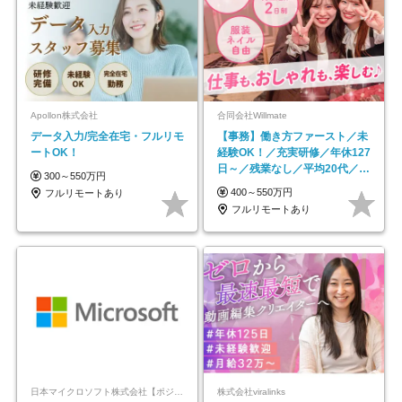
Apollon株式会社
合同会社Willmate
データ入力/完全在宅・フルリモ
【事務】働き方ファースト／未
ートOK！
経験OK！／充実研修／年休127
日～／残業なし／平均20代／リ
300～550万円
モートOK
400～550万円
フルリモートあり
フルリモートあり
日本マイクロソフト株式会社【ポジションマッチ登録】
株式会社viralinks