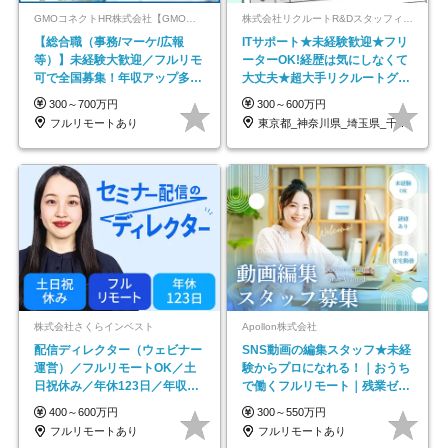
GMOコネクトHR株式会社【GMOインターネットグループ】
株式会社リクルートR&Dスタッフィング【リクルートグループ】
【総合職（事務/マーケ/広報
ITサポート★未経験歓迎★フリ
等）】未経験大歓迎／フルリモ
ーターOK!経歴は気にしなくて
可で全国募集！年収アップ多数
大丈夫★超大手リクルートグル
★年休最大130日★
ープの正社員/sg
300～700万円
300～600万円
フルリモートあり
東京都_神奈川県_埼玉県_千葉県_大阪府…
株式会社さくらインベスト
Apollon株式会社
配信ディレクター（ウェビナー
SNS動画の編集スタッフ★未経
運営）／フルリモートOK／土
験からプロになれる！｜おうち
日祝休み／年休123日／年収
で働くフルリモート｜残業ゼロ
600万円可
で18時退勤◎
400～600万円
300～550万円
フルリモートあり
フルリモートあり