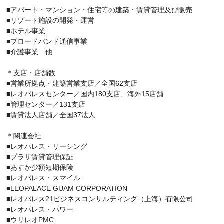
■アパート・マンション・住宅等の建築・賃貸管理及び販売
■リゾート施設の開発・運営
■ホテル事業
■ブロードバンド通信事業
■介護事業 他
＊支店・店舗数
■営業所拠点・建築営業支店／全国62支店
■レオパレスセンター／国内180支店、海外15店舗
■管理センター／131支店
■賃貸法人店舗／全国37法人
＊関連会社
■レオパレス・リーシング
■プラザ賃貸管理保証
■あすか少額短期保険
■レオパレス・スマイル
■LEOPALACE GUAM CORPORATION
■レオパレス21ビジネスコンサルティング（上海）有限公司
■レオパレス・パワー
■ウリレオPMC