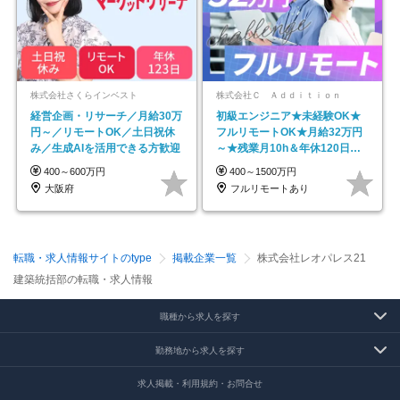
株式会社さくらインベスト
株式会社Ｃ Ａｄｄｉｔｉｏｎ
経営企画・リサーチ／月給30万
初級エンジニア★未経験OK★
円～／リモートOK／土日祝休
フルリモートOK★月給32万円
み／生成AIを活用できる方歓迎
～★残業月10h＆年休120日以
上★副業可
400～600万円
400～1500万円
大阪府
フルリモートあり
転職・求人情報サイトのtype
掲載企業一覧
株式会社レオパレス21
建築統括部の転職・求人情報
職種から求人を探す
勤務地から求人を探す
求人掲載・利用規約・お問合せ