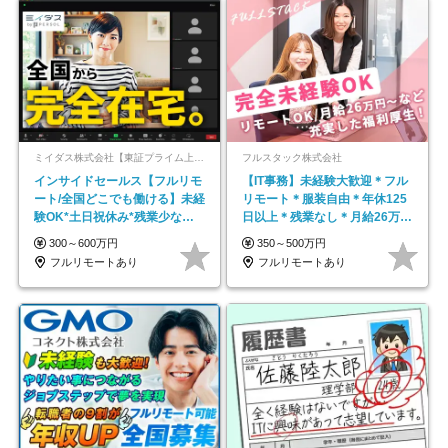
ミイダス株式会社【東証プライム上場パーソルグループ】
フルスタック株式会社
インサイドセールス【フルリモ
【IT事務】未経験大歓迎＊フル
ート/全国どこでも働ける】未経
リモート＊服装自由＊年休125
験OK*土日祝休み*残業少なめ*
日以上＊残業なし＊月給26万円
在宅勤務手当あり
以上
300～600万円
350～500万円
フルリモートあり
フルリモートあり