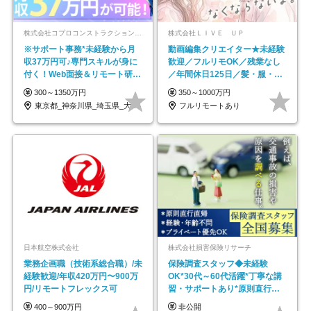
株式会社コプロコンストラクション【東証プライム上場コプロ・ホールディングス子会社】
株式会社ＬＩＶＥ ＵＰ
※サポート事務*未経験から月
動画編集クリエイター★未経験
収37万円可♪専門スキルが身に
歓迎／フルリモOK／残業なし
付く！Web面接＆リモート研修
／年間休日125日／髪・服・ネ
も充実♪/a
イル自由／研修充実で安心
300～1350万円
350～1000万円
東京都_神奈川県_埼玉県_大阪府_愛知県…
フルリモートあり
日本航空株式会社
株式会社損害保険リサーチ
業務企画職（技術系総合職）/未
保険調査スタッフ◆未経験
経験歓迎/年収420万円〜900万
OK*30代～60代活躍*丁寧な講
円/リモートフレックス可
習・サポートあり*原則直行直
帰／全国募集・業務委託
400～900万円
非公開