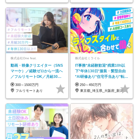
株式会社One feat.
株式会社ミライル
動画・映像クリエイター（SNS
IT事務*未経験歓迎*残業10h以
マーケ）／経験ゼロから一流へ
下*年休130日*服装・髪型自由
／フルリモートOK／月給30万
*AI研修あり*住宅手当あり*転勤
円～／年休130日以上
なし
300～1500万円
250～450万円
フルリモートあり
東京都_埼玉県_大阪府_新潟県_福岡県