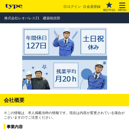
ログイン
会員登録
検討中(
0
)
MENU
株式会社レオパレス21 建築統括部
会社概要
※この情報は、求人掲載当時の情報です。現在は内容が変更されている場合が
ございますのでご注意ください。
事業内容