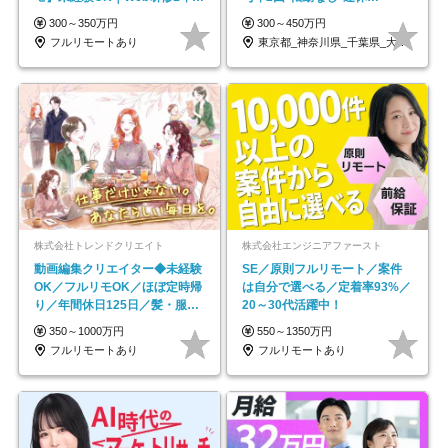
｜副業OK
OK/ZE010232
300～350万円
300～450万円
フルリモートあり
東京都_神奈川県_千葉県_大阪府_愛知県…
株式会社トレンドクリエイト
株式会社エンジニアファースト
動画編集クリエイター◆未経験
SE／原則フルリモート／案件
OK／フルリモOK／ほぼ定時帰
は自分で選べる／定着率93%／
り／年間休日125日／髪・服・
20～30代活躍中！
ネイル自由／副業OK
350～1000万円
550～1350万円
フルリモートあり
フルリモートあり