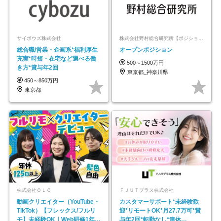
サイボウズ株式会社
株式会社野村総合研究所【ポジションマッチ登録】
総合職/営業・企画系*福利厚生
オープンポジション
充実*時短・在宅など選べる働
500～1500万円
き方*賞与年2回
東京都_神奈川県
450～850万円
東京都
株式会社ＯＬＣ
ＦＪＵＴプラス株式会社
動画クリエイター（YouTube・
カスタマーサポート*未経験歓
TikTok）【フレックス/フルリ
迎*リモートOK*月27.7万可*賞
モ】未経験OK｜Web研修1年間
与年2回*転勤なし*連休