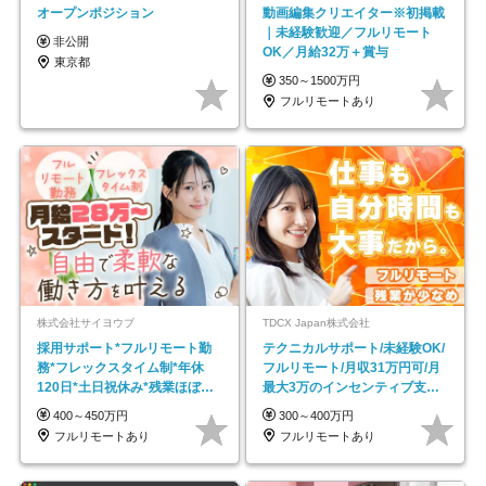
オープンポジション
動画編集クリエイター※初掲載
｜未経験歓迎／フルリモート
非公開
OK／月給32万＋賞与
東京都
350～1500万円
フルリモートあり
株式会社サイヨウブ
TDCX Japan株式会社
採用サポート*フルリモート勤
テクニカルサポート/未経験OK/
務*フレックスタイム制*年休
フルリモート/月収31万円可/月
120日*土日祝休み*残業ほぼな
最大3万のインセンティブ支給/
し*育児中社員8割以上
平均年齢33歳
400～450万円
300～400万円
フルリモートあり
フルリモートあり