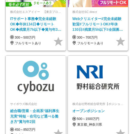
株式会社エスアイイー 【東京プロマーケット上場】
株式会社SC direct
ITサポート事務◆完全未経験
Webクリエイター#完全未経験
OK◆年休134日◆リモート
歓迎#フルリモートOK#年休
OK◆残業月7h以下◆賞与年3回
130日#残業月5h以下#全国募集
◆5年目まで必ず昇給
#最大1年の研修
300～500万円
300～700万円
フルリモートあり
フルリモートあり
サイボウズ株式会社
株式会社野村総合研究所【ポジションマッチ登録】
総合職/営業・企画系*福利厚生
オープンポジション
充実*時短・在宅など選べる働
500～1500万円
き方*賞与年2回
東京都_神奈川県
450～850万円