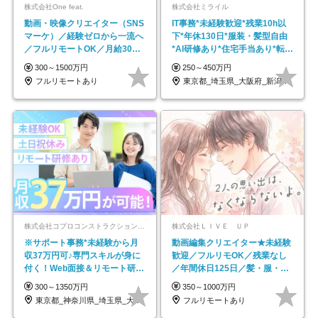
株式会社One feat.
株式会社ミライル
動画・映像クリエイター（SNS
IT事務*未経験歓迎*残業10h以
マーケ）／経験ゼロから一流へ
下*年休130日*服装・髪型自由
／フルリモートOK／月給30万
*AI研修あり*住宅手当あり*転勤
円～／年休130日以上
なし
300～1500万円
250～450万円
フルリモートあり
東京都_埼玉県_大阪府_新潟県_福岡県
株式会社コプロコンストラクション【東証プライム上場コプロ・ホールディングス子会社】
株式会社ＬＩＶＥ ＵＰ
※サポート事務*未経験から月
動画編集クリエイター★未経験
収37万円可♪専門スキルが身に
歓迎／フルリモOK／残業なし
付く！Web面接＆リモート研修
／年間休日125日／髪・服・ネ
も充実♪/a
イル自由／研修充実で安心
300～1350万円
350～1000万円
東京都_神奈川県_埼玉県_大阪府_愛知県…
フルリモートあり