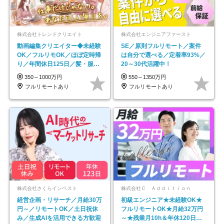
株式会社トレンドクリエイト
株式会社エンジニアファースト
動画編集クリエイター◆未経験
SE／原則フルリモート／案件
OK／フルリモOK／ほぼ定時帰
は自分で選べる／定着率93%／
り／年間休日125日／髪・服・
20～30代活躍中！
ネイル自由／副業OK
350～1000万円
550～1350万円
フルリモートあり
フルリモートあり
株式会社さくらインベスト
株式会社Ｃ Ａｄｄｉｔｉｏｎ
経営企画・リサーチ／月給30万
初級エンジニア★未経験OK★
円～／リモートOK／土日祝休
フルリモートOK★月給32万円
み／生成AIを活用できる方歓迎
～★残業月10h＆年休120日以