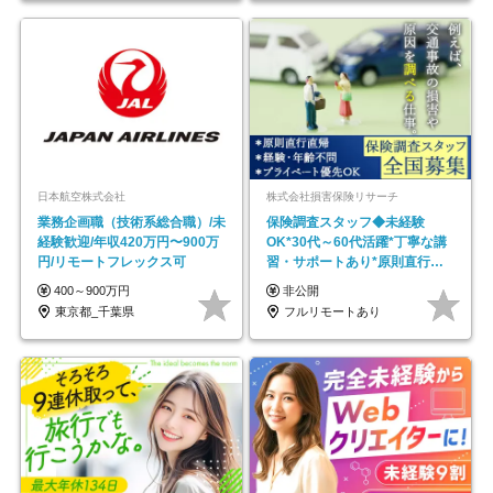
日本航空株式会社
株式会社損害保険リサーチ
業務企画職（技術系総合職）/未
保険調査スタッフ◆未経験
経験歓迎/年収420万円〜900万
OK*30代～60代活躍*丁寧な講
円/リモートフレックス可
習・サポートあり*原則直行直
帰／全国募集・業務委託
400～900万円
非公開
東京都_千葉県
フルリモートあり