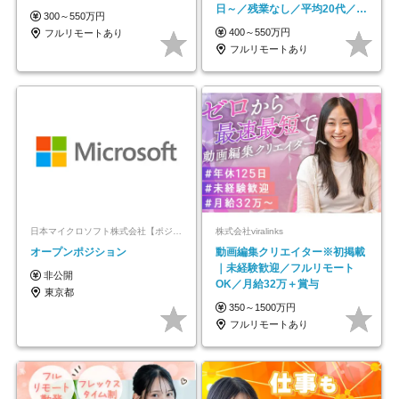
日～／残業なし／平均20代／リ
300～550万円
モートOK
400～550万円
フルリモートあり
フルリモートあり
日本マイクロソフト株式会社【ポジションマッチ登録】
株式会社viralinks
オープンポジション
動画編集クリエイター※初掲載
｜未経験歓迎／フルリモート
非公開
OK／月給32万＋賞与
東京都
350～1500万円
フルリモートあり