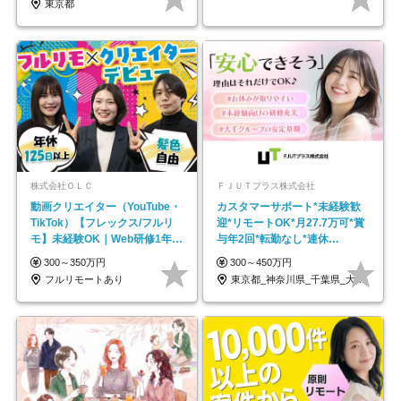
東京都
株式会社ＯＬＣ
ＦＪＵＴプラス株式会社
動画クリエイター（YouTube・
カスタマーサポート*未経験歓
TikTok）【フレックス/フルリ
迎*リモートOK*月27.7万可*賞
モ】未経験OK｜Web研修1年間
与年2回*転勤なし*連休
｜副業OK
OK/ZE010232
300～350万円
300～450万円
フルリモートあり
東京都_神奈川県_千葉県_大阪府_愛知県…