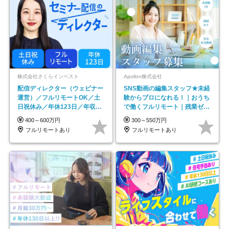
株式会社さくらインベスト
Apollon株式会社
配信ディレクター（ウェビナー
SNS動画の編集スタッフ★未経
運営）／フルリモートOK／土
験からプロになれる！｜おうち
日祝休み／年休123日／年収
で働くフルリモート｜残業ゼロ
600万円可
で18時退勤◎
400～600万円
300～550万円
フルリモートあり
フルリモートあり