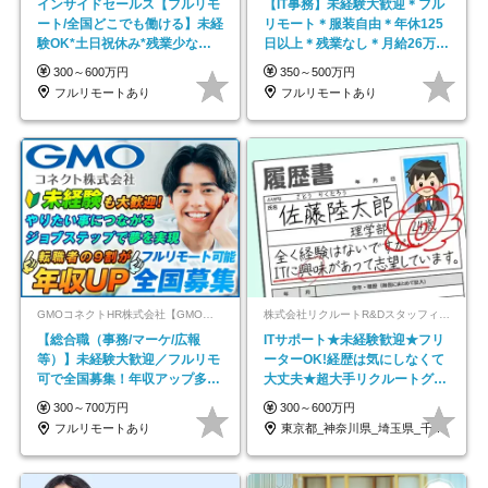
インサイドセールス【フルリモ
【IT事務】未経験大歓迎＊フル
ート/全国どこでも働ける】未経
リモート＊服装自由＊年休125
験OK*土日祝休み*残業少なめ*
日以上＊残業なし＊月給26万円
在宅勤務手当あり
以上
300～600万円
350～500万円
フルリモートあり
フルリモートあり
GMOコネクトHR株式会社【GMOインターネットグループ】
株式会社リクルートR&Dスタッフィング【リクルートグループ】
【総合職（事務/マーケ/広報
ITサポート★未経験歓迎★フリ
等）】未経験大歓迎／フルリモ
ーターOK!経歴は気にしなくて
可で全国募集！年収アップ多数
大丈夫★超大手リクルートグル
★年休最大130日★
ープの正社員/sg
300～700万円
300～600万円
フルリモートあり
東京都_神奈川県_埼玉県_千葉県_大阪府…