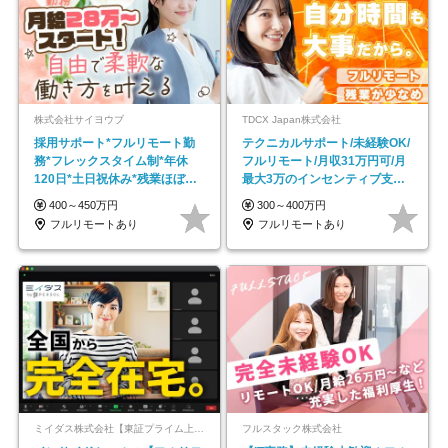
株式会社サイヨウブ
TDCX Japan株式会社
採用サポート*フルリモート勤
テクニカルサポート/未経験OK/
務*フレックスタイム制*年休
フルリモート/月収31万円可/月
120日*土日祝休み*残業ほぼな
最大3万のインセンティブ支給/
し*育児中社員8割以上
平均年齢33歳
400～450万円
300～400万円
フルリモートあり
フルリモートあり
ミイダス株式会社【東証プライム上場パーソルグループ】
フルスタック株式会社