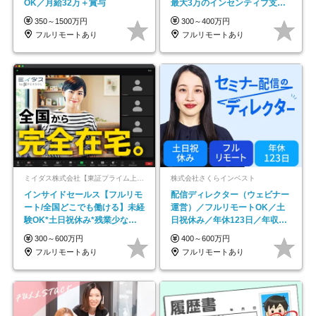
OK／月給32万＋賞与
最大3万のインセンティブ支給/
平均年齢33歳
350～1500万円
300～400万円
フルリモートあり
フルリモートあり
ミイダス株式会社【東証プライム上場パーソルグループ】
株式会社さくらインベスト
インサイドセールス【フルリモ
配信ディレクター（ウェビナー
ート/全国どこでも働ける】未経
運営）／フルリモートOK／土
験OK*土日祝休み*残業少なめ*
日祝休み／年休123日／年収
在宅勤務手当あり
600万円可
300～600万円
400～600万円
フルリモートあり
フルリモートあり