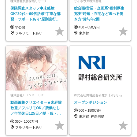
株式会社損害保険リサーチ
サイボウズ株式会社
保険調査スタッフ◆未経験
総合職/営業・企画系*福利厚生
OK*30代～60代活躍*丁寧な講
充実*時短・在宅など選べる働
習・サポートあり*原則直行直
き方*賞与年2回
帰／全国募集・業務委託
非公開
450～850万円
フルリモートあり
東京都
株式会社ＬＩＶＥ ＵＰ
株式会社野村総合研究所【ポジションマッチ登録】
動画編集クリエイター★未経験
オープンポジション
歓迎／フルリモOK／残業なし
500～1500万円
／年間休日125日／髪・服・ネ
東京都_神奈川県
イル自由／研修充実で安心
350～1000万円
フルリモートあり