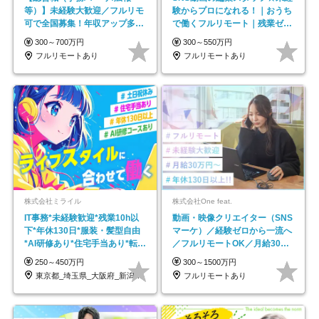
等）】未経験大歓迎／フルリモ
験からプロになれる！｜おうち
可で全国募集！年収アップ多数
で働くフルリモート｜残業ゼロ
★年休最大130日★
で18時退勤◎
300～700万円
300～550万円
フルリモートあり
フルリモートあり
株式会社ミライル
株式会社One feat.
IT事務*未経験歓迎*残業10h以
動画・映像クリエイター（SNS
下*年休130日*服装・髪型自由
マーケ）／経験ゼロから一流へ
*AI研修あり*住宅手当あり*転勤
／フルリモートOK／月給30万
なし
円～／年休130日以上
250～450万円
300～1500万円
東京都_埼玉県_大阪府_新潟県_福岡県
フルリモートあり