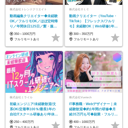
株式会社トレンドクリエイト
株式会社ＯＬＣ
動画編集クリエイター◆未経験
動画クリエイター（YouTube・
OK／フルリモOK／ほぼ定時帰
TikTok）【フレックス/フルリ
り／年間休日125日／髪・服・
モ】未経験OK｜Web研修1年間
ネイル自由／副業OK
｜副業OK
350～1000万円
300～350万円
フルリモートあり
フルリモートあり
株式会社ミライル
株式会社Vuetech
初級エンジニア/未経験歓迎/文
IT事務職・Webデザイナー｜未
系OK/定着率100％/最長1年の
経験歓迎◆約1年間の研修◆月
自社ITスクール研修あり/年休
給35万円も可◆副業・フルリモ
130日
ート可◆年休126日
250～400万円
400～1000万円
フルリモートあり
フルリモートあり