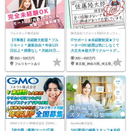
フルスタック株式会社
株式会社リクルートR&Dスタッフィング【リクルートグループ】
【IT事務】未経験大歓迎＊フル
ITサポート★未経験歓迎★フリ
リモート＊服装自由＊年休125
ーターOK!経歴は気にしなくて
日以上＊残業なし＊月給26万円
大丈夫★超大手リクルートグル
以上
ープの正社員/sg
350～500万円
300～600万円
フルリモートあり
東京都_神奈川県_埼玉県_千葉県_大阪府…
GMOコネクトHR株式会社【GMOインターネットグループ】
Apollon株式会社
【総合職（事務/マーケ/広報
SNS動画の編集スタッフ★未経