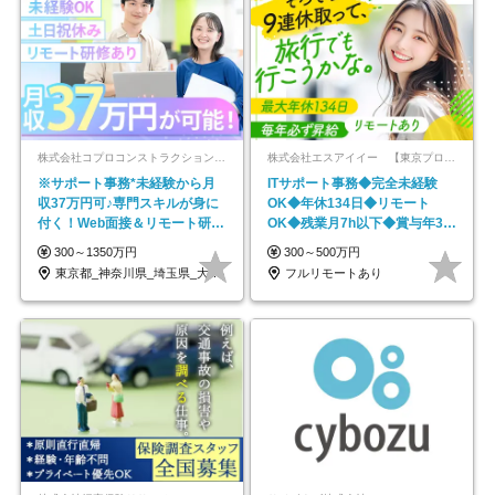
株式会社コプロコンストラクション【東証プライム上場コプロ・ホールディングス子会社】
株式会社エスアイイー 【東京プロマーケット上場】
※サポート事務*未経験から月
ITサポート事務◆完全未経験
収37万円可♪専門スキルが身に
OK◆年休134日◆リモート
付く！Web面接＆リモート研修
OK◆残業月7h以下◆賞与年3回
も充実♪/a
◆5年目まで必ず昇給
300～1350万円
300～500万円
東京都_神奈川県_埼玉県_大阪府_愛知県…
フルリモートあり