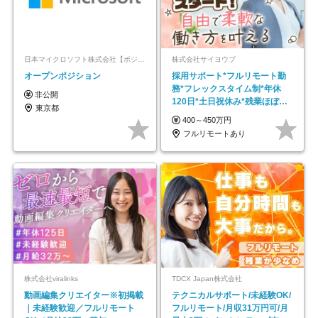
日本マイクロソフト株式会社【ポジションマッチ登録】
株式会社サイヨウブ
オープンポジション
採用サポート*フルリモート勤
務*フレックスタイム制*年休
非公開
120日*土日祝休み*残業ほぼな
東京都
し*育児中社員8割以上
400～450万円
フルリモートあり
株式会社viralinks
TDCX Japan株式会社
動画編集クリエイター※初掲載
テクニカルサポート/未経験OK/
｜未経験歓迎／フルリモート
フルリモート/月収31万円可/月