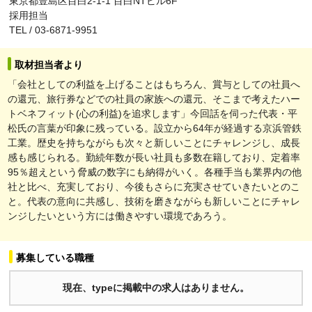
東京都豊島区目白2-1-1 目白NTビル6F
採用担当
TEL / 03-6871-9951
取材担当者より
「会社としての利益を上げることはもちろん、賞与としての社員へ
の還元、旅行券などでの社員の家族への還元、そこまで考えたハー
トベネフィット(心の利益)を追求します」今回話を伺った代表・平
松氏の言葉が印象に残っている。設立から64年が経過する京浜管鉄
工業。歴史を持ちながらも次々と新しいことにチャレンジし、成長
感も感じられる。勤続年数が長い社員も多数在籍しており、定着率
95％超えという脅威の数字にも納得がいく。各種手当も業界内の他
社と比べ、充実しており、今後もさらに充実させていきたいとのこ
と。代表の意向に共感し、技術を磨きながらも新しいことにチャレ
ンジしたいという方には働きやすい環境であろう。
募集している職種
現在、typeに掲載中の求人はありません。