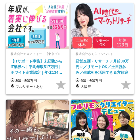
株式会社エスアイイー 【東京プロマーケット上場】
株式会社さくらインベスト
【ITサポート事務】未経験から
経営企画・リサーチ／月給30万
IT業界へ｜平均年収517万円｜
円～／リモートOK／土日祝休
ホワイト企業認定｜年休134日
み／生成AIを活用できる方歓迎
｜リモートOK
300～500万円
400～600万円
フルリモートあり
大阪府