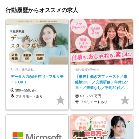
行動履歴からオススメの求人
Apollon株式会社
合同会社Willmate
データ入力/完全在宅・フルリモ
【事務】働き方ファースト／未
ートOK！
経験OK！／充実研修／年休127
日～／残業なし／平均20代／リ
300～550万円
モートOK
400～550万円
フルリモートあり
フルリモートあり