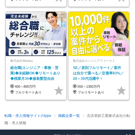
株式会社Widsley
株式会社エンジニアファースト
総合職(エンジニア・事務・営
SE／原則フルリモート／案件
業)◆未経験OK◆リモートあり
は自分で選べる／定着率93%／
◆残業月3h◆服装髪型自由
20～30代活躍中！
400～800万円
550～1350万円
フルリモートあり
フルリモートあり
転職・求人情報サイトのtype
掲載企業一覧
京浜管鉄工業株式会社の転
職・求人情報