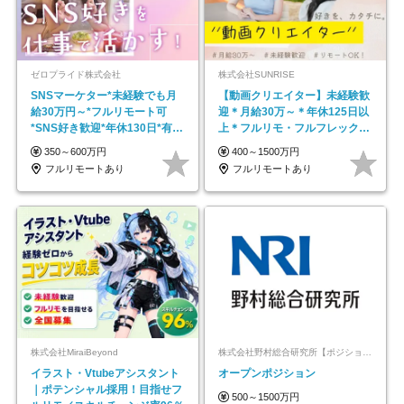
ゼロプライド株式会社
株式会社SUNRISE
SNSマーケター*未経験でも月
【動画クリエイター】未経験歓
給30万円～*フルリモート可
迎＊月給30万～＊年休125日以
*SNS好き歓迎*年休130日*有休
上＊フルリモ・フルフレックス
取得率100%
◆10名の採用が決定◆
350～600万円
400～1500万円
フルリモートあり
フルリモートあり
株式会社MiraiBeyond
株式会社野村総合研究所【ポジションマッチ登録】
イラスト・Vtubeアシスタント
オープンポジション
｜ポテンシャル採用！目指せフ
500～1500万円