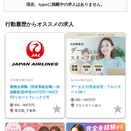
現在、typeに掲載中の求人はありません。
行動履歴からオススメの求人
日本航空株式会社
Apollon株式会社
業務企画職（技術系総合職）/未
データ入力/完全在宅・フルリモ
経験歓迎/年収420万円〜900万
ートOK！
円/リモートフレックス可
300～550万円
400～900万円
フルリモートあり
東京都_千葉県