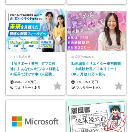
ＦＴＣ株式会社
株式会社viralinks
【AIサポート事務（ITプロ候
動画編集クリエイター※初掲載
補）】あなたのビジネス経験を
｜未経験歓迎／フルリモート
AI業界で活かす◆IT未経験
OK／月給32万＋賞与
OK◆目指せるコンサル
450～1200万円
350～1500万円
フルリモートあり
フルリモートあり