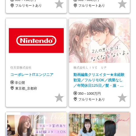
フルリモートあり
フルリモートあり
任天堂株式会社
株式会社ＬＩＶＥ ＵＰ
コーポレートITエンジニア
動画編集クリエイター★未経験
歓迎／フルリモOK／残業なし
非公開
／年間休日125日／髪・服・ネ
東京都_京都府
イル自由／研修充実で安心
350～1000万円
フルリモートあり