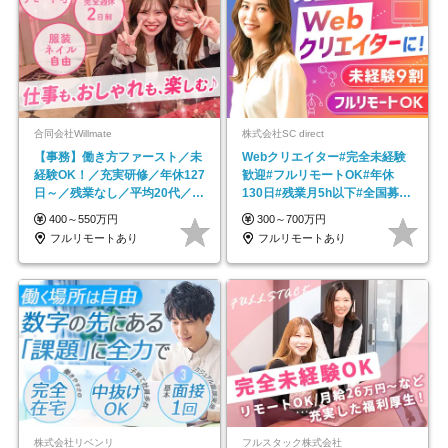
合同会社Willmate
株式会社SC direct
【事務】働き方ファースト／未
Webクリエイター#完全未経験
経験OK！／充実研修／年休127
歓迎#フルリモートOK#年休
日～／残業なし／平均20代／リ
130日#残業月5h以下#全国募集
モートOK
#最大1年の研修
400～550万円
300～700万円
フルリモートあり
フルリモートあり
株式会社リベンリ
フルスタック株式会社