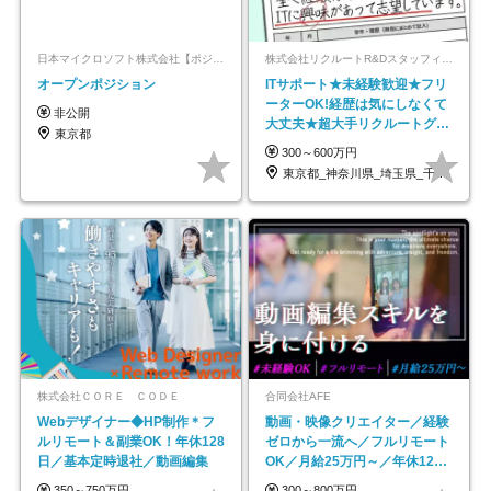
日本マイクロソフト株式会社【ポジションマッチ登録】
株式会社リクルートR&Dスタッフィング【リクルートグループ】
オープンポジション
ITサポート★未経験歓迎★フリ
ーターOK!経歴は気にしなくて
非公開
大丈夫★超大手リクルートグル
東京都
ープの正社員/sg
300～600万円
東京都_神奈川県_埼玉県_千葉県_大阪府…
株式会社ＣＯＲＥ ＣＯＤＥ
合同会社AFE
Webデザイナー◆HP制作＊フ
動画・映像クリエイター／経験
ルリモート＆副業OK！年休128
ゼロから一流へ／フルリモート
日／基本定時退社／動画編集
OK／月給25万円～／年休125
日以上
350～750万円
300～800万円