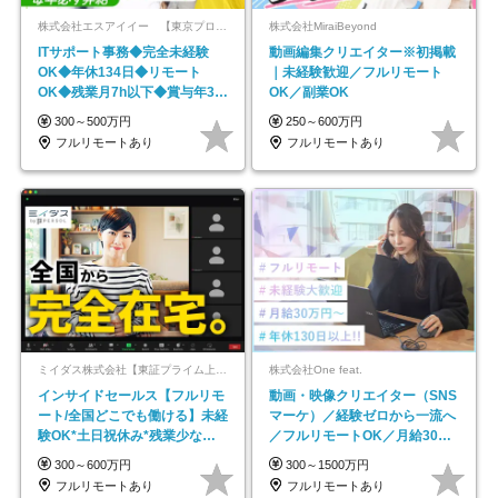
株式会社エスアイイー 【東京プロマーケット上場】
株式会社MiraiBeyond
ITサポート事務◆完全未経験
動画編集クリエイター※初掲載
OK◆年休134日◆リモート
｜未経験歓迎／フルリモート
OK◆残業月7h以下◆賞与年3回
OK／副業OK
◆5年目まで必ず昇給
300～500万円
250～600万円
フルリモートあり
フルリモートあり
ミイダス株式会社【東証プライム上場パーソルグループ】
株式会社One feat.
インサイドセールス【フルリモ
動画・映像クリエイター（SNS
ート/全国どこでも働ける】未経
マーケ）／経験ゼロから一流へ
験OK*土日祝休み*残業少なめ*
／フルリモートOK／月給30万
在宅勤務手当あり
円～／年休130日以上
300～600万円
300～1500万円
フルリモートあり
フルリモートあり