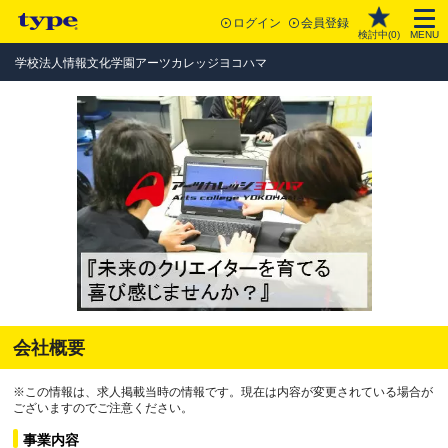
ログイン
会員登録
検討中(
0
)
MENU
学校法人情報文化学園アーツカレッジヨコハマ
会社概要
※この情報は、求人掲載当時の情報です。現在は内容が変更されている場合が
ございますのでご注意ください。
事業内容