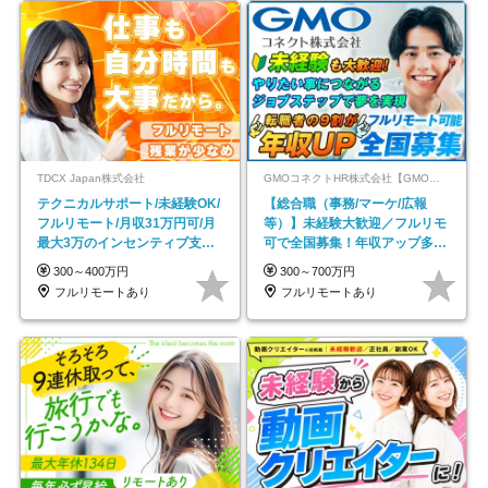
TDCX Japan株式会社
GMOコネクトHR株式会社【GMOインターネットグループ】
テクニカルサポート/未経験OK/
【総合職（事務/マーケ/広報
フルリモート/月収31万円可/月
等）】未経験大歓迎／フルリモ
最大3万のインセンティブ支給/
可で全国募集！年収アップ多数
平均年齢33歳
★年休最大130日★
300～400万円
300～700万円
フルリモートあり
フルリモートあり