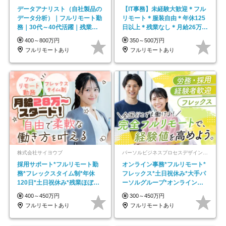
データアナリスト（自社製品の
【IT事務】未経験大歓迎＊フル
データ分析）｜フルリモート勤
リモート＊服装自由＊年休125
務｜30代～40代活躍｜残業少
日以上＊残業なし＊月給26万円
なめ｜子育て社員多数活躍
以上
400～800万円
350～500万円
フルリモートあり
フルリモートあり
株式会社サイヨウブ
パーソルビジネスプロセスデザイン株式会社 事業開発本部
採用サポート*フルリモート勤
オンライン事務*フルリモート*
務*フレックスタイム制*年休
フレックス*土日祝休み*大手パ
120日*土日祝休み*残業ほぼな
ーソルグループ*オンライン面
し*育児中社員8割以上
接*30～40代活躍中
400～450万円
300～450万円
フルリモートあり
フルリモートあり