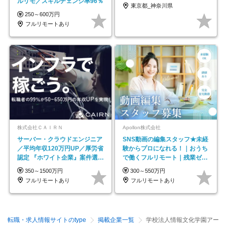
ルリモ／スキルチェンジ率96％
東京都_神奈川県
250～600万円
フルリモートあり
株式会社ＣＡＩＲＮ
Apollon株式会社
サーバー・クラウドエンジニア
SNS動画の編集スタッフ★未経
／平均年収120万円UP／厚労省
験からプロになれる！｜おうち
認定 『ホワイト企業』案件選択
で働くフルリモート｜残業ゼロ
制度／年休129日
で18時退勤◎
350～1500万円
300～550万円
フルリモートあり
フルリモートあり
転職・求人情報サイトのtype
掲載企業一覧
学校法人情報文化学園アー