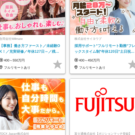
合同会社Willmate
株式会社サイヨウブ
【事務】働き方ファースト／未経験O
採用サポート*フルリモート勤務*フ
K！／充実研修／年休127日～／残業
ックスタイム制*年休120日*土日祝休
なし／平均20代／リモートOK
み*残業ほぼなし*育児中社員8割以上
400～550万円
400～450万円
フルリモートあり
フルリモートあり
TDCX Japan株式会社
富士通株式会社【ポジションマッチ登録】