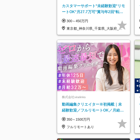
カスタマーサポート*未経験歓迎*リモ
ートOK*月27.7万可*賞与年2回*転勤
なし*連休OK/ZE010232
300～450万円
東京都_神奈川県_千葉県_大阪府_愛
知県…
株式会社viralinks
動画編集クリエイター※初掲載｜未
経験歓迎／フルリモートOK／月給32
万＋賞与
350～1500万円
フルリモートあり