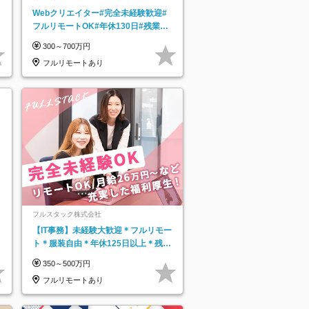
Webクリエイター#完全未経験歓迎#
フルリモートOK#年休130日#残業月
5h以下#全国募集#最大1年の研修
300～700万円
フルリモートあり
フルスタック株式会社
【IT事務】未経験大歓迎＊フルリモー
ト＊服装自由＊年休125日以上＊残業
なし＊月給26万円以上
350～500万円
フルリモートあり