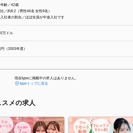
年齢／42歳
比／約8:2（男性46名:女性9名）
途入社者の割合／ほぼ全員が中途入社です
10万ドル
億円（2003年度）
現在typeに掲載中の求人はありません。
typeトップに戻る
ススメの求人