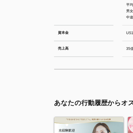
平均
男女
中
資本金
US
売上高
35
あなたの行動履歴からオ