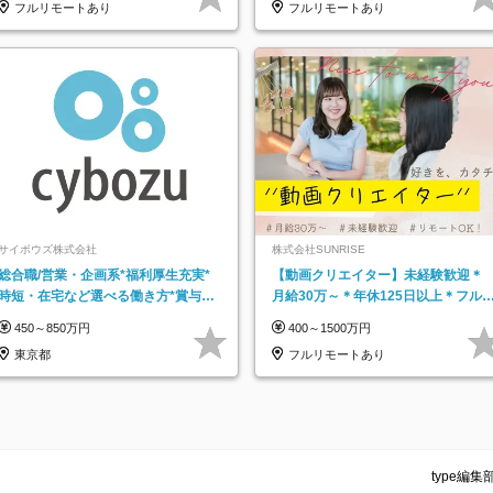
フルリモートあり
フルリモートあり
サイボウズ株式会社
株式会社SUNRISE
総合職/営業・企画系*福利厚生充実*
【動画クリエイター】未経験歓迎＊
時短・在宅など選べる働き方*賞与年
月給30万～＊年休125日以上＊フル
2回
モ・フルフレックス◆10名の採用が
450～850万円
400～1500万円
決定◆
東京都
フルリモートあり
type編