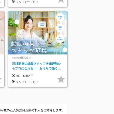
フルリモートあり
Apollon株式会社
SNS動画の編集スタッフ★未経験か
リ
らプロになれる！｜おうちで働くフ
ルリモート｜残業ゼロで18時退勤◎
300～550万円
フルリモートあり
集部が集めた人気注目企業の求人をご紹介します。