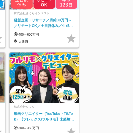
ネ
株式会社さくらインベスト
経営企画・リサーチ／月給30万円～
／リモートOK／土日祝休み／生成AI
を活用できる方歓迎
400～600万円
大阪府
株式会社ＯＬＣ
動画クリエイター（YouTube・TikTo
k）【フレックス/フルリモ】未経験O
K｜Web研修1年間｜副業OK
300～350万円