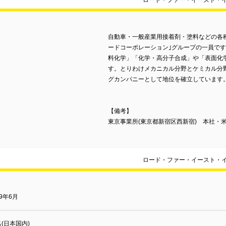
ロード・ファー・イースト・
自動車・一般産業用接着剤・塗料などの各
ードコーポレーション｣グループの一員で
料化学」「化学・高分子合成」や「表面化
す。とりわけメカニカル分野とケミカル分
グカンパニーとして地位を確立しています
【備考】
東京事業所(東京都新宿区西新宿) 本社・
ロード・ファー・イースト・
69年6月
名(日本国内)