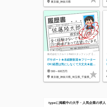
東京都_神奈川県
株式会社リクルートR&Dスタッフィング【リ
クルートグループ】
ITサポート★未経験歓迎★フリーター
OK!経歴は気にしなくて大丈夫★超大
手リクルートグループの正社員/sg
300～600万円
東京都_神奈川県_埼玉県_千葉県_大
阪府…
typeに掲載中の大手・人気企業の求人