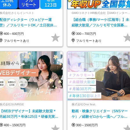
株式会社さくらインベスト
GMOコネクトHR株式会社【GMOインター
ットグループ】
配信ディレクター（ウェビナー運
【総合職（事務/マーケ/広報等）】未
営）／フルリモートOK／土日祝休み
経験大歓迎／フルリモ可で全国募
／年休123日／年収600万円可
集！年収アップ多数★年休最大130日
400～600万円
300～700万円
★
フルリモートあり
フルリモートあり
株式会社SUNRISE
株式会社One feat.
【WEBデザイナー】未経験大歓迎＊
動画・映像クリエイター（SNSマー
月給30万円＊年休125日＊研修充実＊
ケ）／経験ゼロから一流へ／フルリ
フルリモ＊フルフレックス＊
モートOK／月給30万円～／年休130
400～1500万円
300～1500万円
日以上