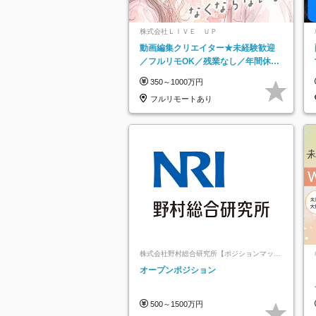
株式会社ＬＩＶＥ ＵＰ
動画編集クリエイター★未経験歓迎
／フルリモOK／残業なし／年間休日
125日／髪・服・ネイル自由／研修充
350～1000万円
実で安心
フルリモートあり
株式会社野村総合研究所【ポジションマッチ
登録】
オープンポジション
500～1500万円