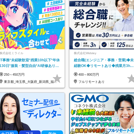
株式会社ミライル
株式会社Widsley
IT事務*未経験歓迎*残業10h以下*年休
総合職(エンジニア・事務・営業)◆未
130日*服装・髪型自由*AI研修あり*
経験OK◆リモートあり◆残業月3h◆
住宅手当あり*転勤なし
服装髪型自由
250～450万円
400～800万円
東京都_埼玉県_大阪府_新潟県_福岡
フルリモートあり
県