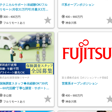
テクニカルサポート/未経験OK/フル
IT系オープンポジション
リモート/月収31万円可/月最大3万の
インセンティブ支給/平均年齢33歳
300～400万円
400～900万円
フルリモートあり
神奈川県
株式会社損害保険リサーチ
富士通株式会社【ポジションマッチ登録】
保険調査スタッフ◆未経験OK*30代
営業系オープンポジション
～60代活躍*丁寧な講習・サポートあ
り*原則直行直帰／全国募集・業務委
非公開
400～900万円
託
フルリモートあり
神奈川県