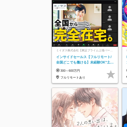
ミイダス株式会社【東証プライム上場パーソ
ルグループ】
インサイドセールス【フルリモート/
全国どこでも働ける】未経験OK*土日
祝休み*残業少なめ*在宅勤務手当あり
300～600万円
フルリモートあり