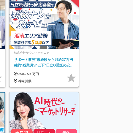
株式会社サウンドテクニカ
サポート事務*未経験から月給27万円
確約*残業月5h以下*日立G受託の安定
基盤*湘南エリア勤務
350～500万円
神奈川県