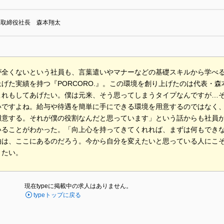
表取締役社長 森本翔太
が全くないという社員も、言葉遣いやマナーなどの基礎スキルから学べ
げた実績を持つ『PORCORO.』。この環境を創り上げたのは代表・
これもしてあげたい。僕は元来、そう思ってしまうタイプなんですが…
いですよね。給与や待遇を簡単に手にできる環境を用意するのではなく
用意する。それが僕の役割なんだと思っています」という話からも社員
いることがわかった。「向上心を持ってきてくれれば、まずは何もでき
由は、ここにあるのだろう。今から自分を変えたいと思っている人にこ
きたい。
現在typeに掲載中の求人はありません。
typeトップに戻る