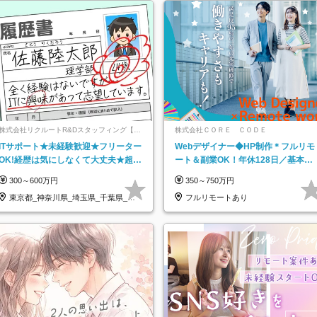
株式会社リクルートR&Dスタッフィング【リ
株式会社ＣＯＲＥ ＣＯＤＥ
クルートグループ】
ITサポート★未経験歓迎★フリーター
Webデザイナー◆HP制作＊フルリモ
OK!経歴は気にしなくて大丈夫★超大
ート＆副業OK！年休128日／基本定
手リクルートグループの正社員/sg
時退社／動画編集
300～600万円
350～750万円
東京都_神奈川県_埼玉県_千葉県_大
フルリモートあり
阪府…