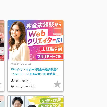
株式会社SC direct
Webクリエイター#完全未経験歓迎#
フルリモートOK#年休130日#残業月
5h以下#全国募集#最大1年の研修
300～700万円
フルリモートあり