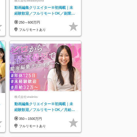
株式会社MiraiBeyond
動画編集クリエイター※初掲載｜未
経験歓迎／フルリモートOK／副業O
K
250～600万円
フルリモートあり
株式会社viralinks
あ
動画編集クリエイター※初掲載｜未
経験歓迎／フルリモートOK／月給32
万＋賞与
350～1500万円
フルリモートあり