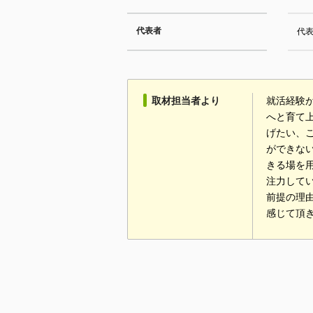
代表者
代
取材担当者より
就活経験
へと育て上
げたい、
ができな
きる場を
注力して
前提の理
感じて頂