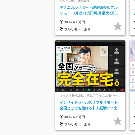
TDCX Japan株式会社
テクニカルサポート/未経験OK/フル
リモート/月収31万円可/月最大3万の
インセンティブ支給/平均年齢33歳
300～400万円
フルリモートあり
ミイダス株式会社【東証プライム上場パーソ
ルグループ】
インサイドセールス【フルリモート/
全国どこでも働ける】未経験OK*土日
祝休み*残業少なめ*在宅勤務手当あり
300～600万円
フルリモートあり