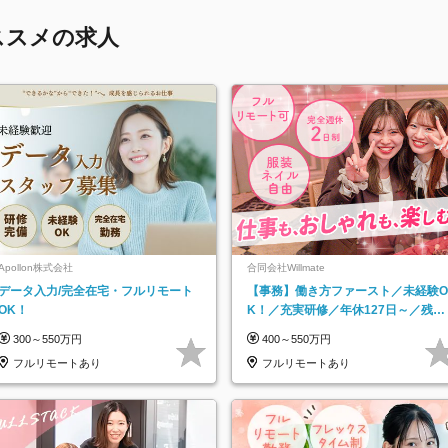
ススメの求人
Apollon株式会社
合同会社Willmate
データ入力/完全在宅・フルリモート
【事務】働き方ファースト／未経験O
OK！
K！／充実研修／年休127日～／残業
なし／平均20代／リモートOK
300～550万円
400～550万円
フルリモートあり
フルリモートあり