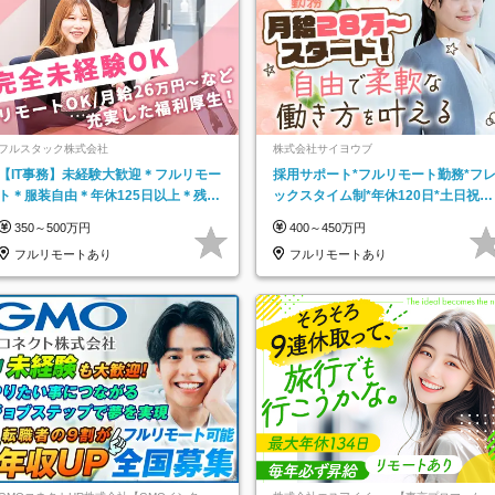
フルスタック株式会社
株式会社サイヨウブ
【IT事務】未経験大歓迎＊フルリモー
採用サポート*フルリモート勤務*フ
ト＊服装自由＊年休125日以上＊残業
ックスタイム制*年休120日*土日祝休
なし＊月給26万円以上
み*残業ほぼなし*育児中社員8割以上
350～500万円
400～450万円
フルリモートあり
フルリモートあり