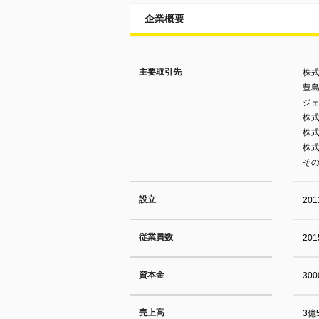
企業概要
主要取引先
株
豊
ジ
株
株式
株
そ
設立
20
従業員数
20
資本金
30
売上高
3億