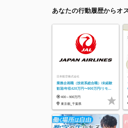
あなたの行動履歴からオ
日本航空株式会社
業務企画職（技術系総合職）/未経験
歓迎/年収420万円〜900万円/リモー
トフレックス可
400～900万円
東京都_千葉県