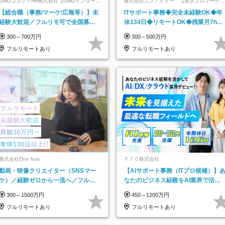
GMOコネクトHR株式会社【GMOインターネ
株式会社エスアイイー 【東京プロマーケッ
ットグループ】
ト上場】
【総合職（事務/マーケ/広報等）】未
ITサポート事務◆完全未経験OK◆年
経験大歓迎／フルリモ可で全国募
休134日◆リモートOK◆残業月7h以
集！年収アップ多数★年休最大130日
下◆賞与年3回◆5年目まで必ず昇給
300～700万円
300～500万円
★
フルリモートあり
フルリモートあり
株式会社One feat.
ＦＴＣ株式会社
動画・映像クリエイター（SNSマー
【AIサポート事務（ITプロ候補）】
ケ）／経験ゼロから一流へ／フルリ
なたのビジネス経験をAI業界で活か
モートOK／月給30万円～／年休130
す◆IT未経験OK◆目指せるコンサル
300～1500万円
450～1200万円
日以上
フルリモートあり
フルリモートあり