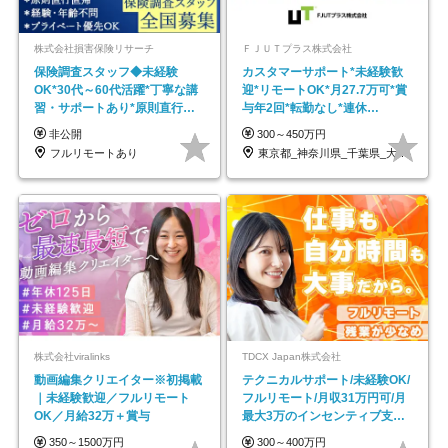
株式会社損害保険リサーチ
ＦＪＵＴプラス株式会社
保険調査スタッフ◆未経験
カスタマーサポート*未経験歓
OK*30代～60代活躍*丁寧な講
迎*リモートOK*月27.7万可*賞
習・サポートあり*原則直行直
与年2回*転勤なし*連休
帰／全国募集・業務委託
OK/ZE010232
非公開
300～450万円
フルリモートあり
東京都_神奈川県_千葉県_大阪府_愛知県…
株式会社viralinks
TDCX Japan株式会社
動画編集クリエイター※初掲載
テクニカルサポート/未経験OK/
｜未経験歓迎／フルリモート
フルリモート/月収31万円可/月
OK／月給32万＋賞与
最大3万のインセンティブ支給/
平均年齢33歳
350～1500万円
300～400万円