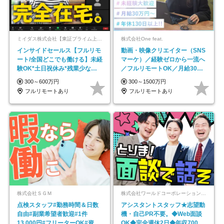
ミイダス株式会社【東証プライム上場パーソルグループ】
株式会社One feat.
インサイドセールス【フルリモ
動画・映像クリエイター（SNS
ート/全国どこでも働ける】未経
マーケ）／経験ゼロから一流へ
験OK*土日祝休み*残業少なめ*
／フルリモートOK／月給30万
在宅勤務手当あり
円～／年休130日以上
300～600万円
300～1500万円
フルリモートあり
フルリモートあり
株式会社ＳＧＭ
株式会社ワールドコーポレーション 採用事業部【上場グループ】
点検スタッフ#勤務時間＆日数
アシスタントスタッフ★志望動
自由#副業希望者歓迎#1件
機・自己PR不要。◆Web面談
13,000円#フリーターOK#資格
OK◆完全週休2日◆年収700万