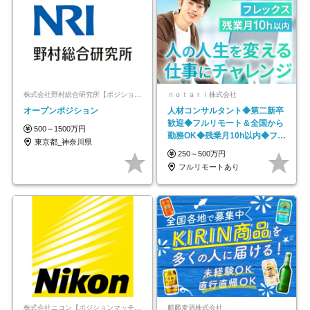
株式会社野村総合研究所【ポジションマッチ登録】
ｎｏｔａｒｉ株式会社
オープンポジション
人材コンサルタント◆第二新卒
歓迎◆フルリモート＆全国から
500～1500万円
勤務OK◆残業月10h以内◆フレ
東京都_神奈川県
ックス制
250～500万円
フルリモートあり
株式会社ニコン【ポジションマッチ登録】
麒麟麦酒株式会社