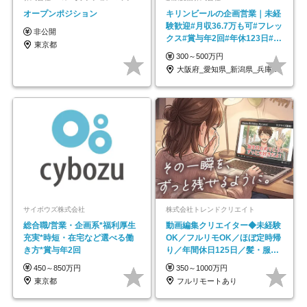
オープンポジション
キリンビールの企画営業｜未経
験歓迎#月収36.7万も可#フレッ
非公開
クス#賞与年2回#年休123日#完
東京都
全週休2日制
300～500万円
大阪府_愛知県_新潟県_兵庫県_福岡県
サイボウズ株式会社
株式会社トレンドクリエイト
総合職/営業・企画系*福利厚生
動画編集クリエイター◆未経験
充実*時短・在宅など選べる働
OK／フルリモOK／ほぼ定時帰
き方*賞与年2回
り／年間休日125日／髪・服・
ネイル自由／副業OK
450～850万円
350～1000万円
東京都
フルリモートあり