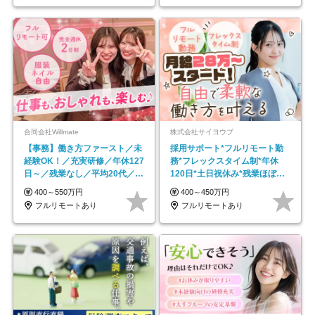
合同会社Willmate
株式会社サイヨウブ
【事務】働き方ファースト／未
採用サポート*フルリモート勤
経験OK！／充実研修／年休127
務*フレックスタイム制*年休
日～／残業なし／平均20代／リ
120日*土日祝休み*残業ほぼな
モートOK
し*育児中社員8割以上
400～550万円
400～450万円
フルリモートあり
フルリモートあり