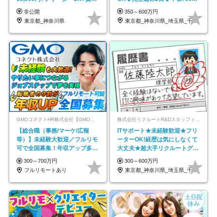
スキル不要
円可/p13
非公開
350～600万円
東京都_神奈川県
東京都_神奈川県_埼玉県_千葉県_大阪府…
GMOコネクトHR株式会社【GMOインターネットグループ】
株式会社リクルートR&Dスタッフィング【リクルートグループ】
【総合職（事務/マーケ/広報
ITサポート★未経験歓迎★フリ
等）】未経験大歓迎／フルリモ
ーターOK!経歴は気にしなくて
可で全国募集！年収アップ多数
大丈夫★超大手リクルートグル
★年休最大130日★
ープの正社員/sg
300～700万円
300～600万円
フルリモートあり
東京都_神奈川県_埼玉県_千葉県_大阪府…