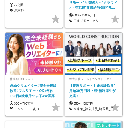
リモート*月収50万～*クラウド
非公開
×上流工程*前職給与保証*残業
東京都
月9.8h
600～1200万円
フルリモートあり
株式会社SC direct
株式会社ワールドコンストラクション 【東証一部】 (ワールドホールディングス・グループ)
Webクリエイター#完全未経験
【管理サポート】未経験歓迎*
歓迎#フルリモートOK#年休
月給30万円以上可*福利厚生が
130日#残業月5h以下#全国募集
充実！
#最大1年の研修
300～700万円
350～450万円
フルリモートあり
東京都_神奈川県_埼玉県_千葉県_大阪府…