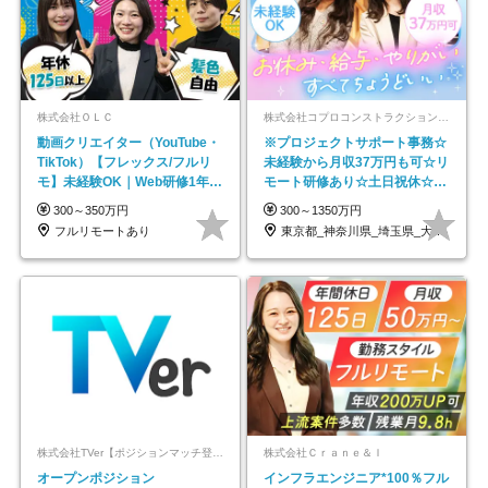
株式会社ＯＬＣ
株式会社コプロコンストラクション【東証プライム上場コプロ・ホールディングス子会社】
動画クリエイター（YouTube・
※プロジェクトサポート事務☆
TikTok）【フレックス/フルリ
未経験から月収37万円も可☆リ
モ】未経験OK｜Web研修1年間
モート研修あり☆土日祝休☆20
｜副業OK
代～30代活躍/b
300～350万円
300～1350万円
フルリモートあり
東京都_神奈川県_埼玉県_大阪府_愛知県…
株式会社TVer【ポジションマッチ登録】
株式会社Ｃｒａｎｅ＆Ｉ
オープンポジション
インフラエンジニア*100％フル