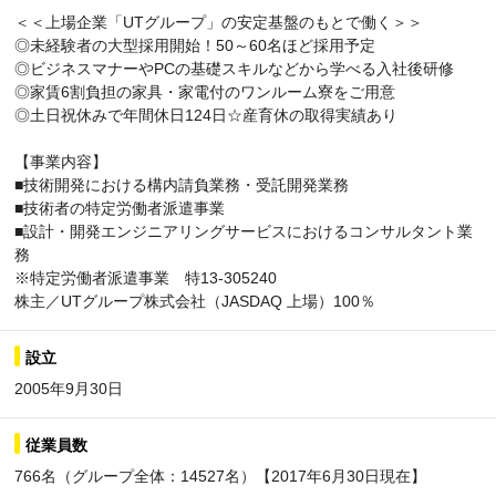
＜＜上場企業「UTグループ」の安定基盤のもとで働く＞＞
◎未経験者の大型採用開始！50～60名ほど採用予定
◎ビジネスマナーやPCの基礎スキルなどから学べる入社後研修
◎家賃6割負担の家具・家電付のワンルーム寮をご用意
◎土日祝休みで年間休日124日☆産育休の取得実績あり
【事業内容】
■技術開発における構内請負業務・受託開発業務
■技術者の特定労働者派遣事業
■設計・開発エンジニアリングサービスにおけるコンサルタント業
務
※特定労働者派遣事業 特13-305240
株主／UTグループ株式会社（JASDAQ 上場）100％
設立
2005年9月30日
従業員数
766名（グループ全体：14527名）【2017年6月30日現在】