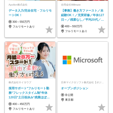
Apollon株式会社
合同会社Willmate
データ入力/完全在宅・フルリモ
【事務】働き方ファースト／未
ートOK！
経験OK！／充実研修／年休127
日～／残業なし／平均20代／リ
300～550万円
モートOK
400～550万円
フルリモートあり
フルリモートあり
株式会社サイヨウブ
日本マイクロソフト株式会社【ポジションマッチ登録】
採用サポート*フルリモート勤
オープンポジション
務*フレックスタイム制*年休
非公開
120日*土日祝休み*残業ほぼな
東京都
し*育児中社員8割以上
400～450万円
フルリモートあり