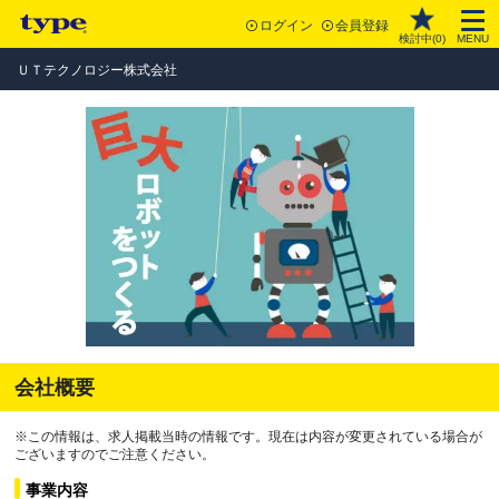
ログイン
会員登録
検討中(
0
)
MENU
ＵＴテクノロジー株式会社
会社概要
※この情報は、求人掲載当時の情報です。現在は内容が変更されている場合が
ございますのでご注意ください。
事業内容