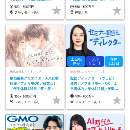
務
400～800万円
350～500万円
フルリモートあり
神奈川県
株式会社ＬＩＶＥ ＵＰ
株式会社さくらインベスト
動画編集クリエイター★未経験
配信ディレクター（ウェビナー
歓迎／フルリモOK／残業なし
運営）／フルリモートOK／土
／年間休日125日／髪・服・ネ
日祝休み／年休123日／年収
イル自由／研修充実で安心
600万円可
350～1000万円
400～600万円
フルリモートあり
フルリモートあり