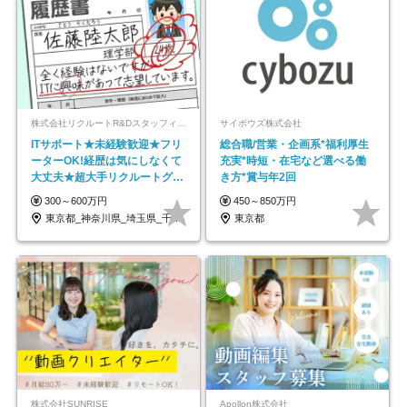
株式会社リクルートR&Dスタッフィング【リクルートグループ】
サイボウズ株式会社
ITサポート★未経験歓迎★フリ
総合職/営業・企画系*福利厚生
ーターOK!経歴は気にしなくて
充実*時短・在宅など選べる働
大丈夫★超大手リクルートグル
き方*賞与年2回
ープの正社員/sg
300～600万円
450～850万円
東京都_神奈川県_埼玉県_千葉県_大阪府…
東京都
株式会社SUNRISE
Apollon株式会社