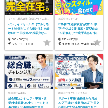
ミイダス株式会社【東証プライム上場パーソルグループ】
株式会社ミライル
インサイドセールス【フルリモ
IT事務*未経験歓迎*残業10h以
ート/全国どこでも働ける】未経
下*年休130日*服装・髪型自由
験OK*土日祝休み*残業少なめ*
*AI研修あり*住宅手当あり*転勤
在宅勤務手当あり
なし
300～600万円
250～450万円
フルリモートあり
東京都_埼玉県_大阪府_新潟県_福岡県
株式会社Widsley
株式会社サウンドテクニカ
総合職(エンジニア・事務・営
サポート事務*未経験から月給
業)◆未経験OK◆リモートあり
27万円確約*残業月5h以下*日立
◆残業月3h◆服装髪型自由
G受託の安定基盤*湘南エリア勤