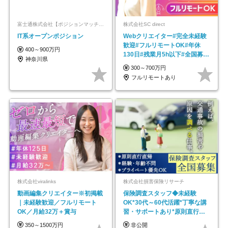
富士通株式会社【ポジションマッチ登録】
株式会社SC direct
IT系オープンポジション
Webクリエイター#完全未経験
歓迎#フルリモートOK#年休
400～900万円
130日#残業月5h以下#全国募集
神奈川県
#最大1年の研修
300～700万円
フルリモートあり
株式会社viralinks
株式会社損害保険リサーチ
動画編集クリエイター※初掲載
保険調査スタッフ◆未経験
｜未経験歓迎／フルリモート
OK*30代～60代活躍*丁寧な講
OK／月給32万＋賞与
習・サポートあり*原則直行直
帰／全国募集・業務委託
350～1500万円
非公開