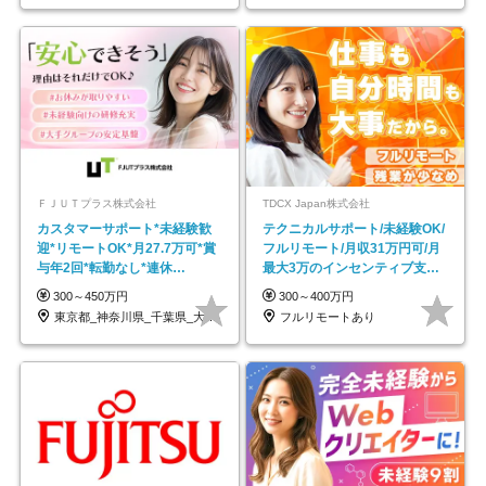
ＦＪＵＴプラス株式会社
TDCX Japan株式会社
カスタマーサポート*未経験歓
テクニカルサポート/未経験OK/
迎*リモートOK*月27.7万可*賞
フルリモート/月収31万円可/月
与年2回*転勤なし*連休
最大3万のインセンティブ支給/
OK/ZE010232
平均年齢33歳
300～450万円
300～400万円
東京都_神奈川県_千葉県_大阪府_愛知県…
フルリモートあり