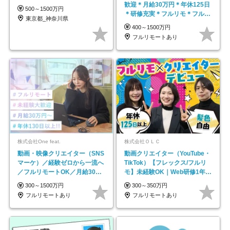
歓迎＊月給30万円＊年休125日
500～1500万円
＊研修充実＊フルリモ＊フルフ
東京都_神奈川県
レックス＊
400～1500万円
フルリモートあり
株式会社One feat.
株式会社ＯＬＣ
動画・映像クリエイター（SNS
動画クリエイター（YouTube・
マーケ）／経験ゼロから一流へ
TikTok）【フレックス/フルリ
／フルリモートOK／月給30万
モ】未経験OK｜Web研修1年間
円～／年休130日以上
｜副業OK
300～1500万円
300～350万円
フルリモートあり
フルリモートあり