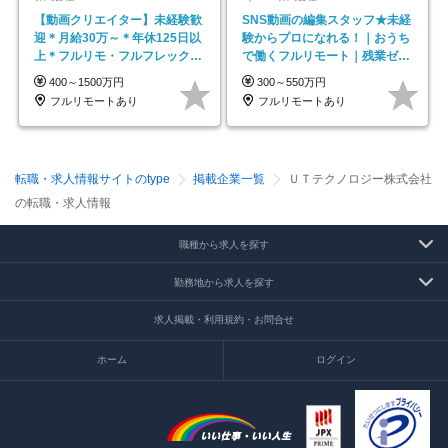
【動画クリエイター】未経験歓
SNS動画の編集スタッフ★未経
迎＊月給30万～＊年休125日以
験からプロになれる！｜おうち
上＊フルリモ・フルフレックス
で働くフルリモート｜残業ゼロ
◆10名の採用が決定◆
で18時退勤◎
400～1500万円
300～550万円
フルリモートあり
フルリモートあり
転職・求人情報サイトのtype
掲載企業一覧
ＵＴテクノロジー株式会社
の転職・求人情報
職種から求人を探す
勤務地から求人を探す
求人掲載・利用規約・お問合せ
ホーム
ログイン