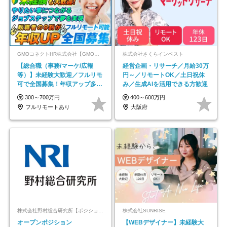
GMOコネクトHR株式会社【GMOインターネットグループ】
株式会社さくらインベスト
【総合職（事務/マーケ/広報
経営企画・リサーチ／月給30万
等）】未経験大歓迎／フルリモ
円～／リモートOK／土日祝休
可で全国募集！年収アップ多数
み／生成AIを活用できる方歓迎
★年休最大130日★
300～700万円
400～600万円
フルリモートあり
大阪府
株式会社野村総合研究所【ポジションマッチ登録】
株式会社SUNRISE
オープンポジション
【WEBデザイナー】未経験大