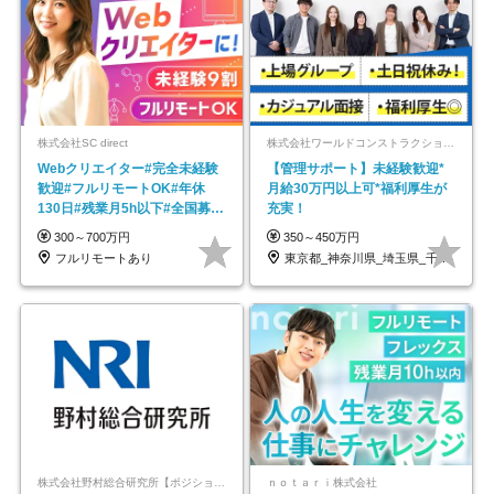
株式会社SC direct
株式会社ワールドコンストラクション 【東証一部】 (ワールドホールディングス・グループ)
Webクリエイター#完全未経験
【管理サポート】未経験歓迎*
歓迎#フルリモートOK#年休
月給30万円以上可*福利厚生が
130日#残業月5h以下#全国募集
充実！
#最大1年の研修
300～700万円
350～450万円
フルリモートあり
東京都_神奈川県_埼玉県_千葉県_大阪府…
株式会社野村総合研究所【ポジションマッチ登録】
ｎｏｔａｒｉ株式会社