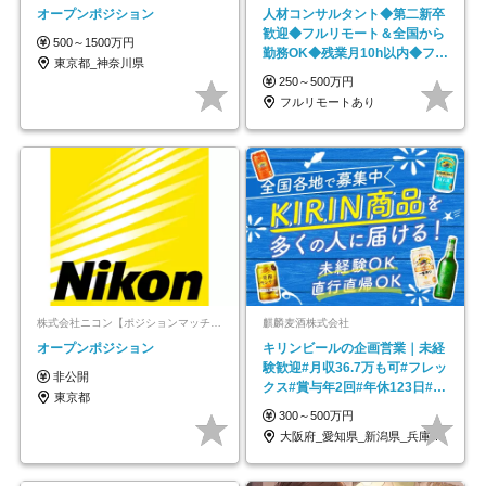
オープンポジション
人材コンサルタント◆第二新卒
歓迎◆フルリモート＆全国から
500～1500万円
勤務OK◆残業月10h以内◆フレ
東京都_神奈川県
ックス制
250～500万円
フルリモートあり
株式会社ニコン【ポジションマッチ登録】
麒麟麦酒株式会社
オープンポジション
キリンビールの企画営業｜未経
験歓迎#月収36.7万も可#フレッ
非公開
クス#賞与年2回#年休123日#完
東京都
全週休2日制
300～500万円
大阪府_愛知県_新潟県_兵庫県_福岡県