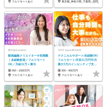
フルリモートあり
東京都_神奈川県_千葉県_大阪府_愛知県…
株式会社viralinks
TDCX Japan株式会社
動画編集クリエイター※初掲載
テクニカルサポート/未経験OK/
｜未経験歓迎／フルリモート
フルリモート/月収31万円可/月
OK／月給32万＋賞与
最大3万のインセンティブ支給/
平均年齢33歳
350～1500万円
300～400万円
フルリモートあり
フルリモートあり