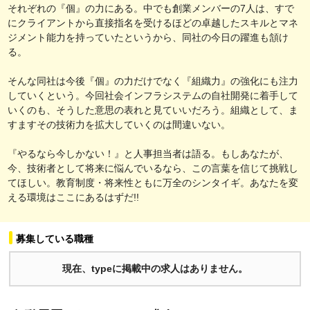
それぞれの『個』の力にある。中でも創業メンバーの7人は、すで
にクライアントから直接指名を受けるほどの卓越したスキルとマネ
ジメント能力を持っていたというから、同社の今日の躍進も頷け
る。
そんな同社は今後『個』の力だけでなく『組織力』の強化にも注力
していくという。今回社会インフラシステムの自社開発に着手して
いくのも、そうした意思の表れと見ていいだろう。組織として、ま
すますその技術力を拡大していくのは間違いない。
『やるなら今しかない！』と人事担当者は語る。もしあなたが、
今、技術者として将来に悩んでいるなら、この言葉を信じて挑戦し
てほしい。教育制度・将来性ともに万全のシンタイギ。あなたを変
える環境はここにあるはずだ!!
募集している職種
現在、typeに掲載中の求人はありません。