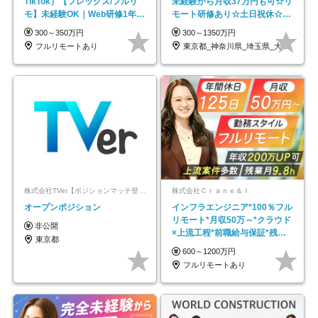
TikTok）【フレックス/フルリ
未経験から月収37万円も可☆リ
モ】未経験OK｜Web研修1年間
モート研修あり☆土日祝休☆20
｜副業OK
代～30代活躍/b
300～350万円
300～1350万円
フルリモートあり
東京都_神奈川県_埼玉県_大阪府_愛知県…
株式会社TVer【ポジションマッチ登録】
株式会社Ｃｒａｎｅ＆Ｉ
オープンポジション
インフラエンジニア*100％フル
リモート*月収50万～*クラウド
非公開
×上流工程*前職給与保証*残業
東京都
月9.8h
600～1200万円
フルリモートあり