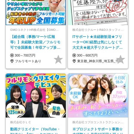
GMOコネクトHR株式会社【GMOインターネットグループ】
株式会社リクルートR&Dスタッフィング【リクルートグループ】
【総合職（事務/マーケ/広報
ITサポート★未経験歓迎★フリ
等）】未経験大歓迎／フルリモ
ーターOK!経歴は気にしなくて
可で全国募集！年収アップ多数
大丈夫★超大手リクルートグル
★年休最大130日★
ープの正社員/sg
300～700万円
300～600万円
フルリモートあり
東京都_神奈川県_埼玉県_千葉県_大阪府…
株式会社ＯＬＣ
株式会社コプロコンストラクション【東証プライム上場コプロ・ホールディングス子会社】
動画クリエイター（YouTube・
※プロジェクトサポート事務☆