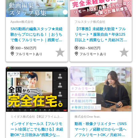
Apollon株式会社
フルスタック株式会社
SNS動画の編集スタッフ★未経
【IT事務】未経験大歓迎＊フル
験からプロになれる！｜おうち
リモート＊服装自由＊年休125
で働くフルリモート｜残業ゼロ
日以上＊残業なし＊月給26万円
で18時退勤◎
以上
300～550万円
350～500万円
フルリモートあり
フルリモートあり
ミイダス株式会社【東証プライム上場パーソルグループ】
株式会社One feat.
インサイドセールス【フルリモ
動画・映像クリエイター（SNS
ート/全国どこでも働ける】未経
マーケ）／経験ゼロから一流へ
験OK*土日祝休み*残業少なめ*
／フルリモートOK／月給30万