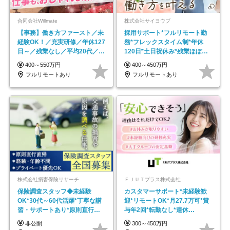
合同会社Willmate
株式会社サイヨウブ
【事務】働き方ファースト／未
採用サポート*フルリモート勤
経験OK！／充実研修／年休127
務*フレックスタイム制*年休
日～／残業なし／平均20代／リ
120日*土日祝休み*残業ほぼな
モートOK
し*育児中社員8割以上
400～550万円
400～450万円
フルリモートあり
フルリモートあり
株式会社損害保険リサーチ
ＦＪＵＴプラス株式会社
保険調査スタッフ◆未経験
カスタマーサポート*未経験歓
OK*30代～60代活躍*丁寧な講
迎*リモートOK*月27.7万可*賞
習・サポートあり*原則直行直
与年2回*転勤なし*連休
帰／全国募集・業務委託
OK/ZE010232
非公開
300～450万円