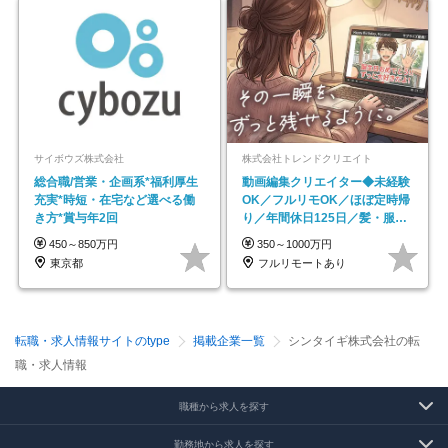
サイボウズ株式会社
株式会社トレンドクリエイト
総合職/営業・企画系*福利厚生
動画編集クリエイター◆未経験
充実*時短・在宅など選べる働
OK／フルリモOK／ほぼ定時帰
き方*賞与年2回
り／年間休日125日／髪・服・
ネイル自由／副業OK
450～850万円
350～1000万円
東京都
フルリモートあり
転職・求人情報サイトのtype
掲載企業一覧
シンタイギ株式会社の転
職・求人情報
職種から求人を探す
勤務地から求人を探す