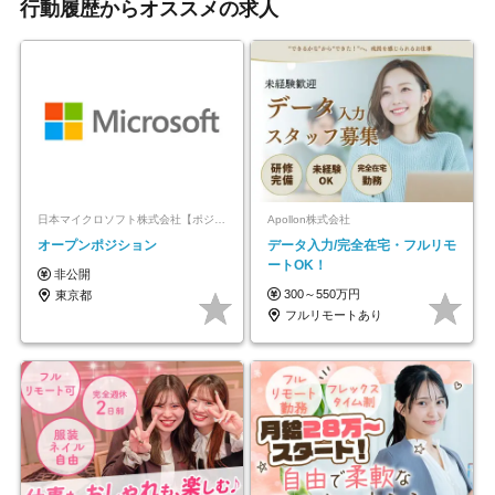
行動履歴からオススメの求人
日本マイクロソフト株式会社【ポジションマッチ登録】
Apollon株式会社
オープンポジション
データ入力/完全在宅・フルリモ
ートOK！
非公開
300～550万円
東京都
フルリモートあり