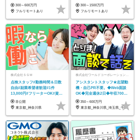
在宅勤務手当あり
円～／年休130日以上
300～600万円
300～1500万円
フルリモートあり
フルリモートあり
株式会社ＳＧＭ
株式会社ワールドコーポレーション 採用事業部【上場グループ】
点検スタッフ#勤務時間＆日数
アシスタントスタッフ★志望動
自由#副業希望者歓迎#1件
機・自己PR不要。◆Web面談
13,000円#フリーターOK#資格
OK◆完全週休2日◆年収700万
スキル不要
円可/p13
非公開
350～600万円
東京都_神奈川県
東京都_神奈川県_埼玉県_千葉県_大阪府…