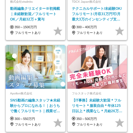
株式会社viralinks
TDCX Japan株式会社
動画編集クリエイター※初掲載
テクニカルサポート/未経験OK/
｜未経験歓迎／フルリモート
フルリモート/月収31万円可/月
OK／月給32万＋賞与
最大3万のインセンティブ支給/
平均年齢33歳
350～1500万円
300～400万円
フルリモートあり
フルリモートあり
Apollon株式会社
フルスタック株式会社
SNS動画の編集スタッフ★未経
【IT事務】未経験大歓迎＊フル
験からプロになれる！｜おうち
リモート＊服装自由＊年休125
で働くフルリモート｜残業ゼロ
日以上＊残業なし＊月給26万円
で18時退勤◎
以上
300～550万円
350～500万円
フルリモートあり
フルリモートあり