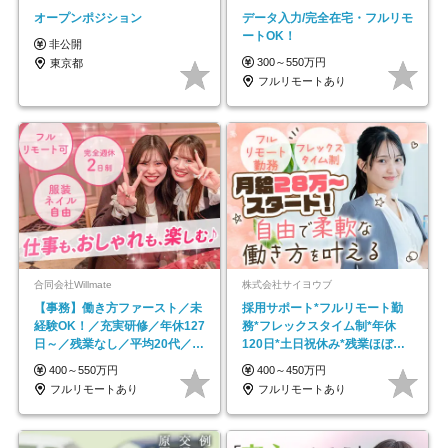
オープンポジション
データ入力/完全在宅・フルリモ
ートOK！
非公開
300～550万円
東京都
フルリモートあり
合同会社Willmate
株式会社サイヨウブ
【事務】働き方ファースト／未
採用サポート*フルリモート勤
経験OK！／充実研修／年休127
務*フレックスタイム制*年休
日～／残業なし／平均20代／リ
120日*土日祝休み*残業ほぼな
モートOK
し*育児中社員8割以上
400～550万円
400～450万円
フルリモートあり
フルリモートあり