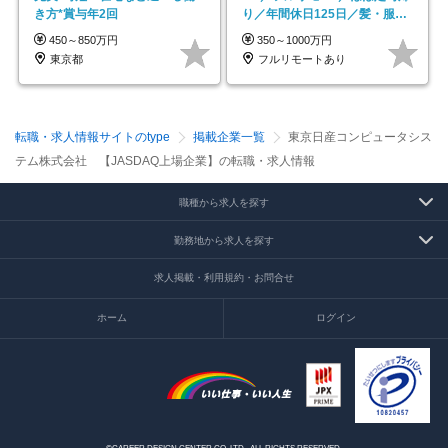
き方*賞与年2回
り／年間休日125日／髪・服・
ネイル自由／副業OK
450～850万円
350～1000万円
東京都
フルリモートあり
転職・求人情報サイトのtype
掲載企業一覧
東京日産コンピュータシス
テム株式会社 【JASDAQ上場企業】の転職・求人情報
職種から求人を探す
勤務地から求人を探す
求人掲載・利用規約・お問合せ
ホーム
ログイン