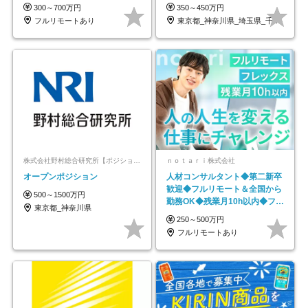
#最大1年の研修
300～700万円
350～450万円
フルリモートあり
東京都_神奈川県_埼玉県_千葉県_大阪府…
株式会社野村総合研究所【ポジションマッチ登録】
ｎｏｔａｒｉ株式会社
オープンポジション
人材コンサルタント◆第二新卒
歓迎◆フルリモート＆全国から
500～1500万円
勤務OK◆残業月10h以内◆フレ
東京都_神奈川県
ックス制
250～500万円
フルリモートあり