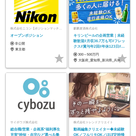
株式会社ニコン【ポジションマッチ登録】
麒麟麦酒株式会社
オープンポジション
キリンビールの企画営業｜未経
験歓迎#月収36.7万も可#フレッ
非公開
クス#賞与年2回#年休123日#完
東京都
全週休2日制
300～500万円
大阪府_愛知県_新潟県_兵庫県_福岡県
サイボウズ株式会社
株式会社トレンドクリエイト
総合職/営業・企画系*福利厚生
動画編集クリエイター◆未経験
充実*時短・在宅など選べる働
OK／フルリモOK／ほぼ定時帰