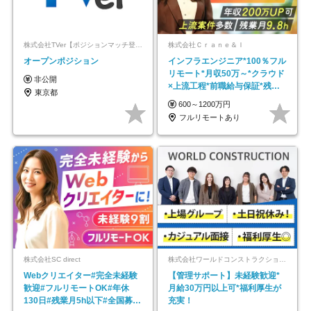
株式会社TVer【ポジションマッチ登録】
株式会社Ｃｒａｎｅ＆Ｉ
オープンポジション
インフラエンジニア*100％フル
リモート*月収50万～*クラウド
非公開
×上流工程*前職給与保証*残業
東京都
月9.8h
600～1200万円
フルリモートあり
株式会社SC direct
株式会社ワールドコンストラクション 【東証一部】 (ワールドホールディングス・グループ)
Webクリエイター#完全未経験
【管理サポート】未経験歓迎*
歓迎#フルリモートOK#年休
月給30万円以上可*福利厚生が
130日#残業月5h以下#全国募集
充実！