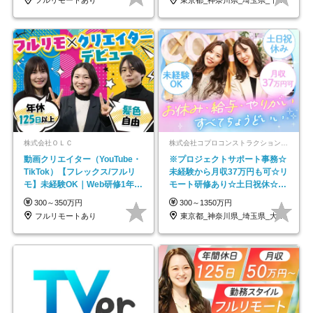
フルリモートあり
東京都_神奈川県_埼玉県_千葉県_大阪府…
株式会社ＯＬＣ
株式会社コプロコンストラクション【東証プライム上場コプロ・ホールディングス子会社】
動画クリエイター（YouTube・
※プロジェクトサポート事務☆
TikTok）【フレックス/フルリ
未経験から月収37万円も可☆リ
モ】未経験OK｜Web研修1年間
モート研修あり☆土日祝休☆20
｜副業OK
代～30代活躍/b
300～350万円
300～1350万円
フルリモートあり
東京都_神奈川県_埼玉県_大阪府_愛知県…