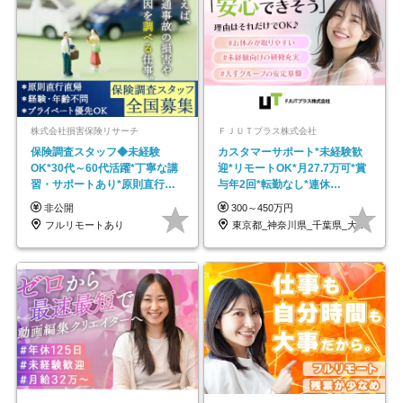
株式会社損害保険リサーチ
ＦＪＵＴプラス株式会社
保険調査スタッフ◆未経験
カスタマーサポート*未経験歓
OK*30代～60代活躍*丁寧な講
迎*リモートOK*月27.7万可*賞
習・サポートあり*原則直行直
与年2回*転勤なし*連休
帰／全国募集・業務委託
OK/ZE010232
非公開
300～450万円
フルリモートあり
東京都_神奈川県_千葉県_大阪府_愛知県…