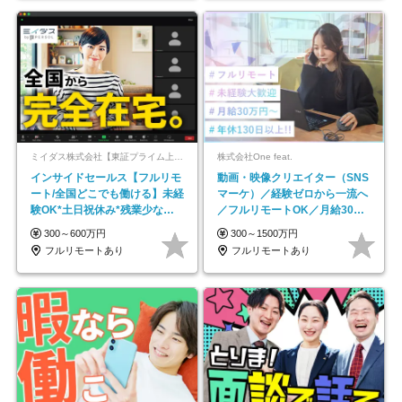
ミイダス株式会社【東証プライム上場パーソルグループ】
株式会社One feat.
インサイドセールス【フルリモ
動画・映像クリエイター（SNS
ート/全国どこでも働ける】未経
マーケ）／経験ゼロから一流へ
験OK*土日祝休み*残業少なめ*
／フルリモートOK／月給30万
在宅勤務手当あり
円～／年休130日以上
300～600万円
300～1500万円
フルリモートあり
フルリモートあり