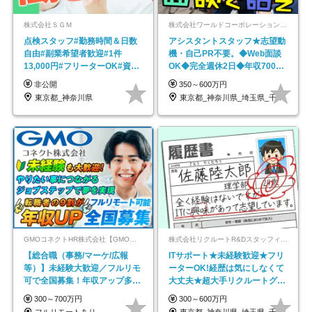
株式会社ＳＧＭ
株式会社ワールドコーポレーション 採用事業部【上場グループ】
点検スタッフ#勤務時間＆日数
アシスタントスタッフ★志望動
自由#副業希望者歓迎#1件
機・自己PR不要。◆Web面談
13,000円#フリーターOK#資格
OK◆完全週休2日◆年収700万
スキル不要
円可/p13
非公開
350～600万円
東京都_神奈川県
東京都_神奈川県_埼玉県_千葉県_大阪府…
GMOコネクトHR株式会社【GMOインターネットグループ】
株式会社リクルートR&Dスタッフィング【リクルートグループ】
【総合職（事務/マーケ/広報
ITサポート★未経験歓迎★フリ
等）】未経験大歓迎／フルリモ
ーターOK!経歴は気にしなくて
可で全国募集！年収アップ多数
大丈夫★超大手リクルートグル
★年休最大130日★
ープの正社員/sg
300～700万円
300～600万円