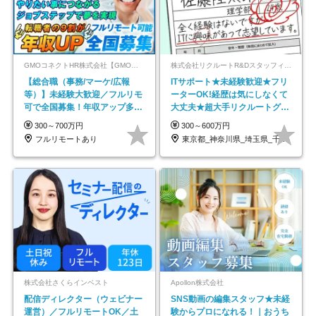
GMOコネクトHR株式会社【GMOインターネットグループ】
株式会社リクルートR&Dスタッフィング【リクルートグループ】
【総合職（事務/マーケ/広報
ITサポート★未経験歓迎★フリ
等）】未経験大歓迎／フルリモ
ーターOK!経歴は気にしなくて
可で全国募集！年収アップ多数
大丈夫★超大手リクルートグル
★年休最大130日★
ープの正社員/sg
300～700万円
300～600万円
フルリモートあり
東京都_神奈川県_埼玉県_千葉県_大阪府…
株式会社さくらインベスト
Apollon株式会社
配信ディレクター（ウェビナー
SNS動画の編集スタッフ★未経
運営）／フルリモートOK／土
験からプロになれる！｜おうち