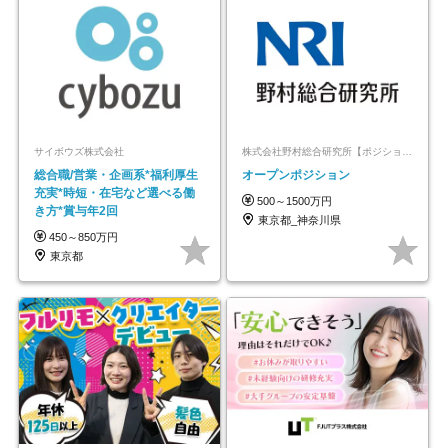
サイボウズ株式会社
株式会社野村総合研究所【ポジションマッチ登録】
総合職/営業・企画系*福利厚生
オープンポジション
充実*時短・在宅など選べる働
500～1500万円
き方*賞与年2回
東京都_神奈川県
450～850万円
東京都