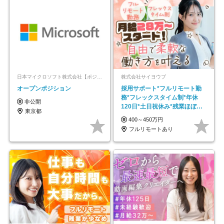
日本マイクロソフト株式会社【ポジションマッチ登録】
株式会社サイヨウブ
オープンポジション
採用サポート*フルリモート勤
務*フレックスタイム制*年休
非公開
120日*土日祝休み*残業ほぼな
東京都
し*育児中社員8割以上
400～450万円
フルリモートあり