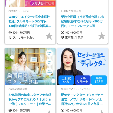
株式会社SC direct
日本航空株式会社
Webクリエイター#完全未経験
業務企画職（技術系総合職）/未
歓迎#フルリモートOK#年休
経験歓迎/年収420万円〜900万
130日#残業月5h以下#全国募集
円/リモートフレックス可
#最大1年の研修
300～700万円
400～900万円
フルリモートあり
東京都_千葉県
Apollon株式会社
株式会社さくらインベスト
SNS動画の編集スタッフ★未経
配信ディレクター（ウェビナー
験からプロになれる！｜おうち
運営）／フルリモートOK／土
で働くフルリモート｜残業ゼロ
日祝休み／年休123日／年収
で18時退勤◎
600万円可
300～550万円
400～600万円