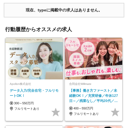
現在、typeに掲載中の求人はありません。
行動履歴からオススメの求人
Apollon株式会社
合同会社Willmate
データ入力/完全在宅・フルリモ
【事務】働き方ファースト／未
ートOK！
経験OK！／充実研修／年休127
日～／残業なし／平均20代／リ
300～550万円
モートOK
400～550万円
フルリモートあり
フルリモートあり