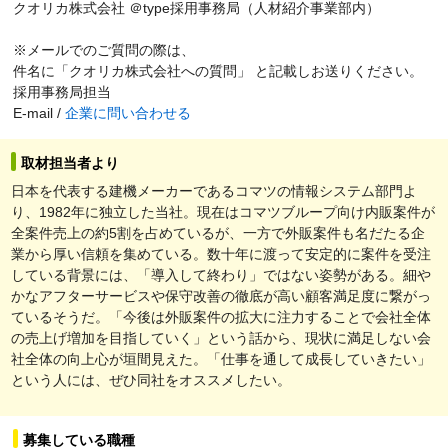
クオリカ株式会社 ＠type採用事務局（人材紹介事業部内）
※メールでのご質問の際は、
件名に「クオリカ株式会社への質問」 と記載しお送りください。
採用事務局担当
E-mail /
企業に問い合わせる
取材担当者より
日本を代表する建機メーカーであるコマツの情報システム部門よ
り、1982年に独立した当社。現在はコマツブループ向け内販案件が
全案件売上の約5割を占めているが、一方で外販案件も名だたる企
業から厚い信頼を集めている。数十年に渡って安定的に案件を受注
している背景には、「導入して終わり」ではない姿勢がある。細や
かなアフターサービスや保守改善の徹底が高い顧客満足度に繋がっ
ているそうだ。「今後は外販案件の拡大に注力することで会社全体
の売上げ増加を目指していく」という話から、現状に満足しない会
社全体の向上心が垣間見えた。「仕事を通して成長していきたい」
という人には、ぜひ同社をオススメしたい。
募集している職種