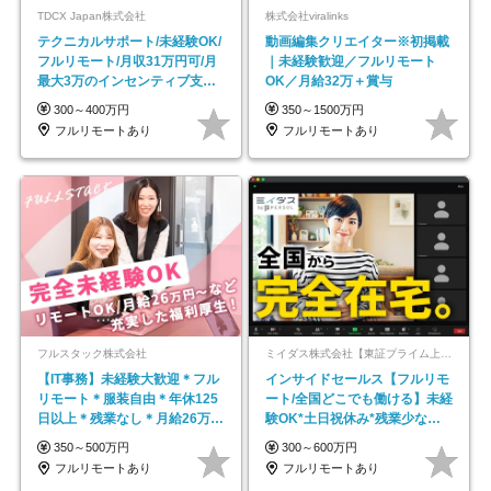
TDCX Japan株式会社
株式会社viralinks
テクニカルサポート/未経験OK/
動画編集クリエイター※初掲載
フルリモート/月収31万円可/月
｜未経験歓迎／フルリモート
最大3万のインセンティブ支給/
OK／月給32万＋賞与
平均年齢33歳
300～400万円
350～1500万円
フルリモートあり
フルリモートあり
フルスタック株式会社
ミイダス株式会社【東証プライム上場パーソルグループ】
【IT事務】未経験大歓迎＊フル
インサイドセールス【フルリモ
リモート＊服装自由＊年休125
ート/全国どこでも働ける】未経
日以上＊残業なし＊月給26万円
験OK*土日祝休み*残業少なめ*
以上
在宅勤務手当あり
350～500万円
300～600万円
フルリモートあり
フルリモートあり