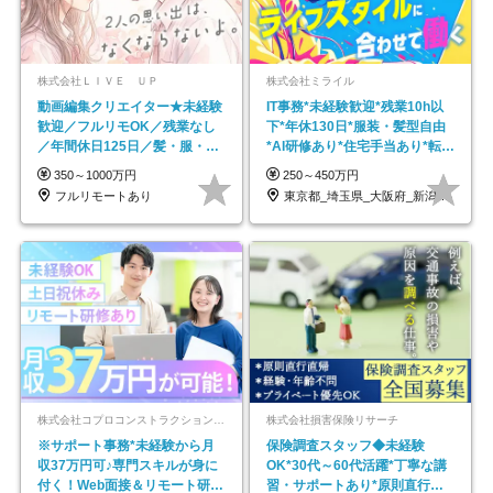
株式会社ＬＩＶＥ ＵＰ
株式会社ミライル
動画編集クリエイター★未経験
IT事務*未経験歓迎*残業10h以
歓迎／フルリモOK／残業なし
下*年休130日*服装・髪型自由
／年間休日125日／髪・服・ネ
*AI研修あり*住宅手当あり*転勤
イル自由／研修充実で安心
なし
350～1000万円
250～450万円
フルリモートあり
東京都_埼玉県_大阪府_新潟県_福岡県
株式会社コプロコンストラクション【東証プライム上場コプロ・ホールディングス子会社】
株式会社損害保険リサーチ
※サポート事務*未経験から月
保険調査スタッフ◆未経験
収37万円可♪専門スキルが身に
OK*30代～60代活躍*丁寧な講
付く！Web面接＆リモート研修
習・サポートあり*原則直行直