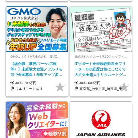
GMOコネクトHR株式会社【GMOインターネットグループ】
株式会社リクルートR&Dスタッフィング【リクルートグループ】
【総合職（事務/マーケ/広報
ITサポート★未経験歓迎★フリ
等）】未経験大歓迎／フルリモ
ーターOK!経歴は気にしなくて
可で全国募集！年収アップ多数
大丈夫★超大手リクルートグル
★年休最大130日★
ープの正社員/sg
300～700万円
300～600万円
フルリモートあり
東京都_神奈川県_埼玉県_千葉県_大阪府…