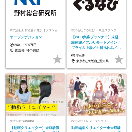
株式会社野村総合研究所【ポジションマッチ登録】
株式会社ぐるなび （東証スタンダード上場）
オープンポジション
【WEB集客プランナー】未経
験歓迎／フルリモートメイン／
500～1500万円
プライム上場／土日祝休み／東
東京都_神奈川県
京・大阪・名古屋
非公開
東京都_大阪府_愛知県
株式会社SUNRISE
株式会社トレンドクリエイト
【動画クリエイター】未経験歓
動画編集クリエイター◆未経験