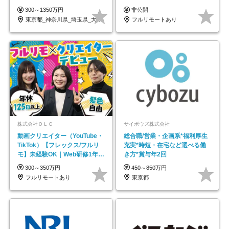
も充実♪/a
帰／全国募集・業務委託
300～1350万円
非公開
東京都_神奈川県_埼玉県_大阪府_愛知県…
フルリモートあり
株式会社ＯＬＣ
サイボウズ株式会社
動画クリエイター（YouTube・
総合職/営業・企画系*福利厚生
TikTok）【フレックス/フルリ
充実*時短・在宅など選べる働
モ】未経験OK｜Web研修1年間
き方*賞与年2回
｜副業OK
300～350万円
450～850万円
フルリモートあり
東京都