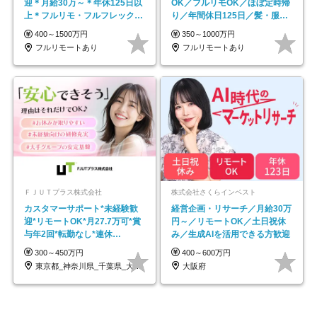
迎＊月給30万～＊年休125日以
OK／フルリモOK／ほぼ定時帰
上＊フルリモ・フルフレックス
り／年間休日125日／髪・服・
◆10名の採用が決定◆
ネイル自由／副業OK
400～1500万円
350～1000万円
フルリモートあり
フルリモートあり
ＦＪＵＴプラス株式会社
株式会社さくらインベスト
カスタマーサポート*未経験歓
経営企画・リサーチ／月給30万
迎*リモートOK*月27.7万可*賞
円～／リモートOK／土日祝休
与年2回*転勤なし*連休
み／生成AIを活用できる方歓迎
OK/ZE010232
300～450万円
400～600万円
東京都_神奈川県_千葉県_大阪府_愛知県…
大阪府