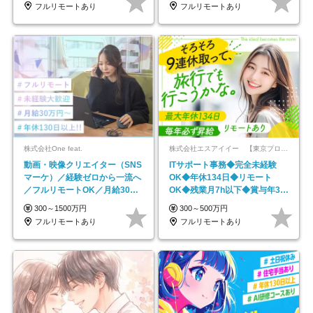
フルリモートあり
フルリモートあり
株式会社One feat.
株式会社エスアイイー 【東京プロマーケット上場】
動画・映像クリエイター（SNS
ITサポート事務◆完全未経験
マーケ）／経験ゼロから一流へ
OK◆年休134日◆リモート
／フルリモートOK／月給30万
OK◆残業月7h以下◆賞与年3回
円～／年休130日以上
◆5年目まで必ず昇給
300～1500万円
300～500万円
フルリモートあり
フルリモートあり