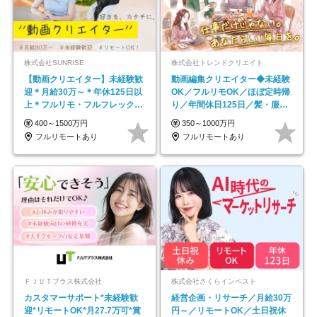
株式会社SUNRISE
株式会社トレンドクリエイト
【動画クリエイター】未経験歓
動画編集クリエイター◆未経験
迎＊月給30万～＊年休125日以
OK／フルリモOK／ほぼ定時帰
上＊フルリモ・フルフレックス
り／年間休日125日／髪・服・
◆10名の採用が決定◆
ネイル自由／副業OK
400～1500万円
350～1000万円
フルリモートあり
フルリモートあり
ＦＪＵＴプラス株式会社
株式会社さくらインベスト
カスタマーサポート*未経験歓
経営企画・リサーチ／月給30万
迎*リモートOK*月27.7万可*賞
円～／リモートOK／土日祝休