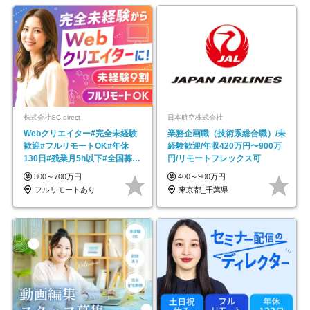
株式会社SC direct
日本航空株式会社
Webクリエイター#完全未経験
業務企画職（技術系総合職）/未
歓迎#フルリモートOK#年休
経験歓迎/年収420万円〜900万
130日#残業月5h以下#全国募集
円/リモートフレックス可
#最大1年の研修
300～700万円
400～900万円
フルリモートあり
東京都_千葉県