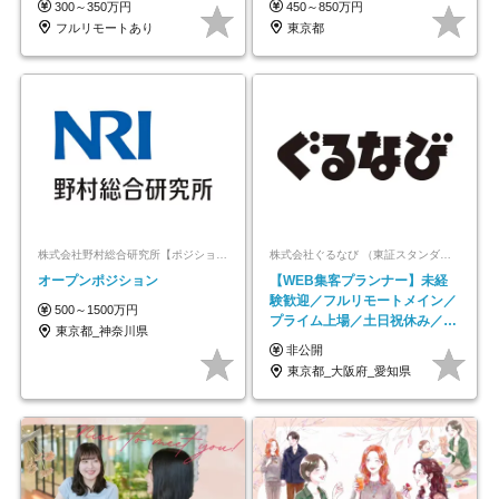
300～350万円
450～850万円
フルリモートあり
東京都
株式会社野村総合研究所【ポジションマッチ登録】
株式会社ぐるなび （東証スタンダード上場）
オープンポジション
【WEB集客プランナー】未経
験歓迎／フルリモートメイン／
500～1500万円
プライム上場／土日祝休み／東
東京都_神奈川県
京・大阪・名古屋
非公開
東京都_大阪府_愛知県