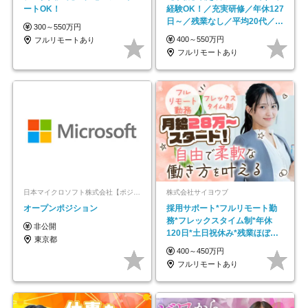
ートOK！
経験OK！／充実研修／年休127
日～／残業なし／平均20代／リ
300～550万円
モートOK
400～550万円
フルリモートあり
フルリモートあり
日本マイクロソフト株式会社【ポジションマッチ登録】
株式会社サイヨウブ
オープンポジション
採用サポート*フルリモート勤
務*フレックスタイム制*年休
非公開
120日*土日祝休み*残業ほぼな
東京都
し*育児中社員8割以上
400～450万円
フルリモートあり