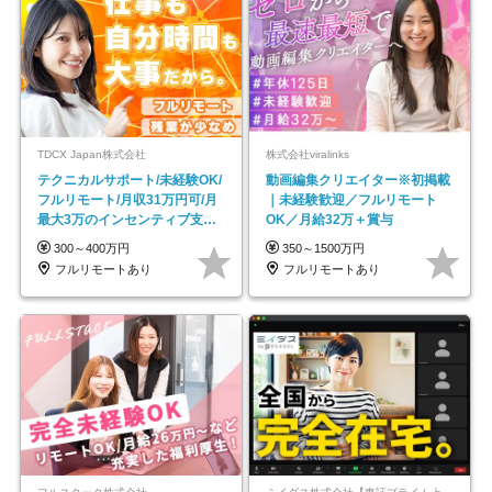
TDCX Japan株式会社
株式会社viralinks
テクニカルサポート/未経験OK/
動画編集クリエイター※初掲載
フルリモート/月収31万円可/月
｜未経験歓迎／フルリモート
最大3万のインセンティブ支給/
OK／月給32万＋賞与
平均年齢33歳
300～400万円
350～1500万円
フルリモートあり
フルリモートあり