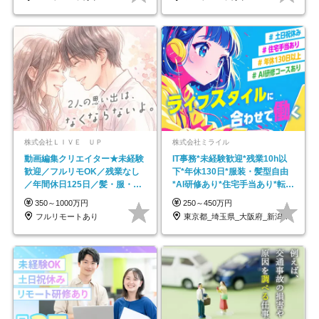
株式会社ＬＩＶＥ ＵＰ
株式会社ミライル
動画編集クリエイター★未経験
IT事務*未経験歓迎*残業10h以
歓迎／フルリモOK／残業なし
下*年休130日*服装・髪型自由
／年間休日125日／髪・服・ネ
*AI研修あり*住宅手当あり*転勤
イル自由／研修充実で安心
なし
350～1000万円
250～450万円
フルリモートあり
東京都_埼玉県_大阪府_新潟県_福岡県