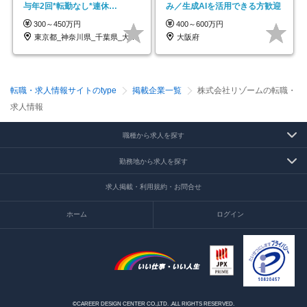
与年2回*転勤なし*連休
み／生成AIを活用できる方歓迎
OK/ZE010232
300～450万円
400～600万円
東京都_神奈川県_千葉県_大阪府_愛知県…
大阪府
転職・求人情報サイトのtype
掲載企業一覧
株式会社リゾームの転職・
求人情報
職種から求人を探す
勤務地から求人を探す
求人掲載・利用規約・お問合せ
ホーム
ログイン
©CAREER DESIGN CENTER CO.,LTD. .ALL RIGHTS RESERVED.