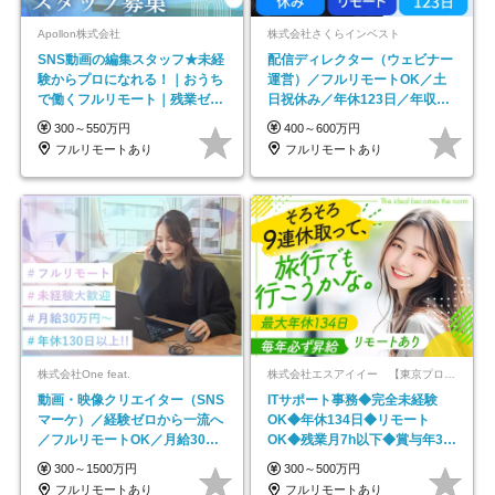
Apollon株式会社
株式会社さくらインベスト
SNS動画の編集スタッフ★未経
配信ディレクター（ウェビナー
験からプロになれる！｜おうち
運営）／フルリモートOK／土
で働くフルリモート｜残業ゼロ
日祝休み／年休123日／年収
で18時退勤◎
600万円可
300～550万円
400～600万円
フルリモートあり
フルリモートあり
株式会社One feat.
株式会社エスアイイー 【東京プロマーケット上場】
動画・映像クリエイター（SNS
ITサポート事務◆完全未経験
マーケ）／経験ゼロから一流へ
OK◆年休134日◆リモート
／フルリモートOK／月給30万
OK◆残業月7h以下◆賞与年3回
円～／年休130日以上
◆5年目まで必ず昇給
300～1500万円
300～500万円
フルリモートあり
フルリモートあり