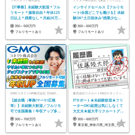
フルスタック株式会社
ミイダス株式会社【東証プライム上場パーソルグループ】
【IT事務】未経験大歓迎＊フル
インサイドセールス【フルリモ
リモート＊服装自由＊年休125
ート/全国どこでも働ける】未経
日以上＊残業なし＊月給26万円
験OK*土日祝休み*残業少なめ*
以上
在宅勤務手当あり
350～500万円
300～600万円
フルリモートあり
フルリモートあり
GMOコネクトHR株式会社【GMOインターネットグループ】
株式会社リクルートR&Dスタッフィング【リクルートグループ】
【総合職（事務/マーケ/広報
ITサポート★未経験歓迎★フリ
等）】未経験大歓迎／フルリモ
ーターOK!経歴は気にしなくて
可で全国募集！年収アップ多数
大丈夫★超大手リクルートグル
★年休最大130日★
ープの正社員/sg
300～700万円
300～600万円
フルリモートあり
東京都_神奈川県_埼玉県_千葉県_大阪府…