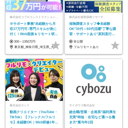
株式会社コプロコンストラクション【東証プライム上場コプロ・ホールディングス子会社】
株式会社損害保険リサーチ
※サポート事務*未経験から月
保険調査スタッフ◆未経験
収37万円可♪専門スキルが身に
OK*30代～60代活躍*丁寧な講
付く！Web面接＆リモート研修
習・サポートあり*原則直行直
も充実♪/a
帰／全国募集・業務委託
300～1350万円
非公開
東京都_神奈川県_埼玉県_大阪府_愛知県…
フルリモートあり
株式会社ＯＬＣ
サイボウズ株式会社
動画クリエイター（YouTube・
総合職/営業・企画系*福利厚生
TikTok）【フレックス/フルリ
充実*時短・在宅など選べる働
モ】未経験OK｜Web研修1年間
き方*賞与年2回
｜副業OK