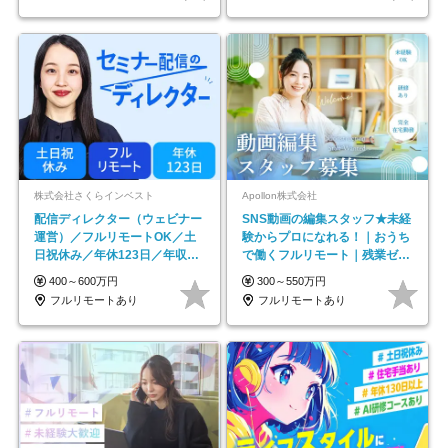
株式会社さくらインベスト
Apollon株式会社
配信ディレクター（ウェビナー
SNS動画の編集スタッフ★未経
運営）／フルリモートOK／土
験からプロになれる！｜おうち
日祝休み／年休123日／年収
で働くフルリモート｜残業ゼロ
600万円可
で18時退勤◎
400～600万円
300～550万円
フルリモートあり
フルリモートあり