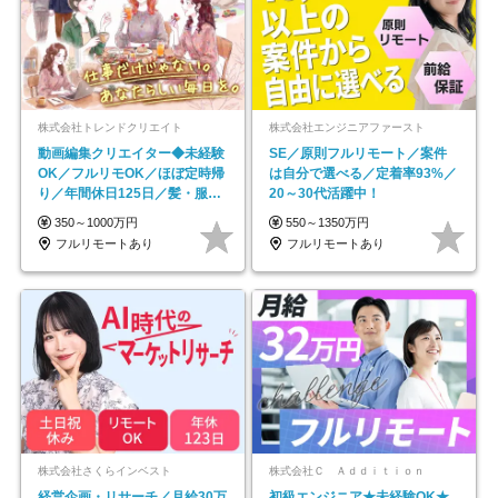
株式会社トレンドクリエイト
株式会社エンジニアファースト
動画編集クリエイター◆未経験
SE／原則フルリモート／案件
OK／フルリモOK／ほぼ定時帰
は自分で選べる／定着率93%／
り／年間休日125日／髪・服・
20～30代活躍中！
ネイル自由／副業OK
350～1000万円
550～1350万円
フルリモートあり
フルリモートあり
株式会社さくらインベスト
株式会社Ｃ Ａｄｄｉｔｉｏｎ
経営企画・リサーチ／月給30万
初級エンジニア★未経験OK★