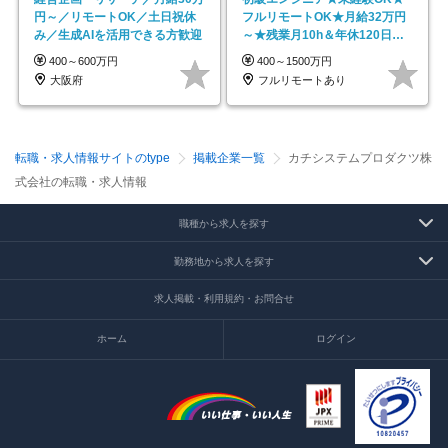
円～／リモートOK／土日祝休
フルリモートOK★月給32万円
み／生成AIを活用できる方歓迎
～★残業月10h＆年休120日以
上★副業可
400～600万円
400～1500万円
大阪府
フルリモートあり
転職・求人情報サイトのtype
掲載企業一覧
カチシステムプロダクツ株
式会社の転職・求人情報
職種から求人を探す
勤務地から求人を探す
求人掲載・利用規約・お問合せ
ホーム
ログイン