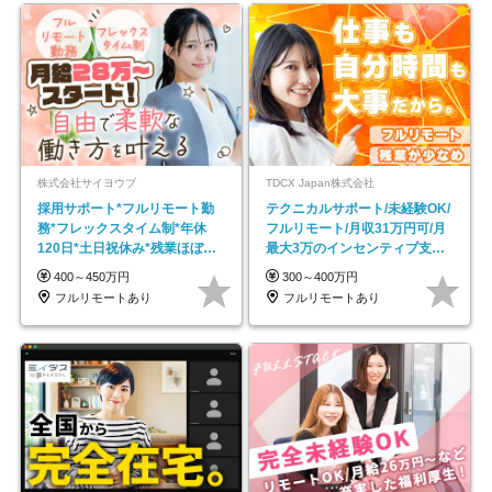
株式会社サイヨウブ
TDCX Japan株式会社
採用サポート*フルリモート勤
テクニカルサポート/未経験OK/
務*フレックスタイム制*年休
フルリモート/月収31万円可/月
120日*土日祝休み*残業ほぼな
最大3万のインセンティブ支給/
し*育児中社員8割以上
平均年齢33歳
400～450万円
300～400万円
フルリモートあり
フルリモートあり