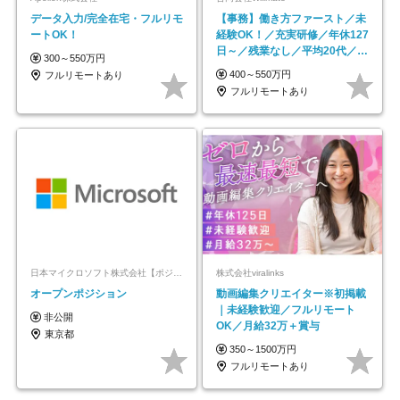
データ入力/完全在宅・フルリモ
【事務】働き方ファースト／未
ートOK！
経験OK！／充実研修／年休127
日～／残業なし／平均20代／リ
300～550万円
モートOK
400～550万円
フルリモートあり
フルリモートあり
日本マイクロソフト株式会社【ポジションマッチ登録】
株式会社viralinks
オープンポジション
動画編集クリエイター※初掲載
｜未経験歓迎／フルリモート
非公開
OK／月給32万＋賞与
東京都
350～1500万円
フルリモートあり