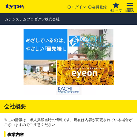
ログイン
会員登録
検討中(
0
)
MENU
カチシステムプロダクツ株式会社
会社概要
※この情報は、求人掲載当時の情報です。現在は内容が変更されている場合が
ございますのでご注意ください。
事業内容