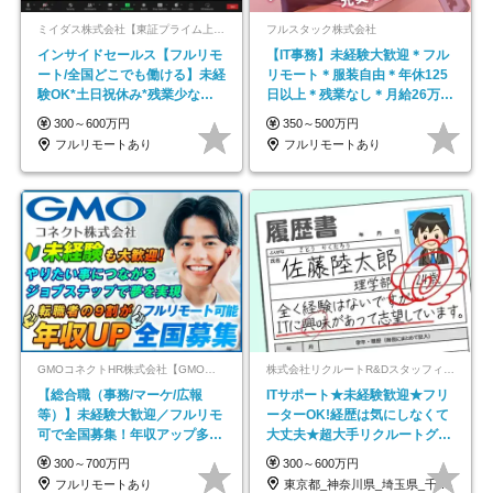
ミイダス株式会社【東証プライム上場パーソルグループ】
フルスタック株式会社
インサイドセールス【フルリモ
【IT事務】未経験大歓迎＊フル
ート/全国どこでも働ける】未経
リモート＊服装自由＊年休125
験OK*土日祝休み*残業少なめ*
日以上＊残業なし＊月給26万円
在宅勤務手当あり
以上
300～600万円
350～500万円
フルリモートあり
フルリモートあり
GMOコネクトHR株式会社【GMOインターネットグループ】
株式会社リクルートR&Dスタッフィング【リクルートグループ】
【総合職（事務/マーケ/広報
ITサポート★未経験歓迎★フリ
等）】未経験大歓迎／フルリモ
ーターOK!経歴は気にしなくて
可で全国募集！年収アップ多数
大丈夫★超大手リクルートグル
★年休最大130日★
ープの正社員/sg
300～700万円
300～600万円
フルリモートあり
東京都_神奈川県_埼玉県_千葉県_大阪府…