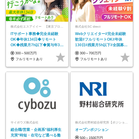
株式会社エスアイイー 【東京プロマーケット上場】
株式会社SC direct
ITサポート事務◆完全未経験
Webクリエイター#完全未経験
OK◆年休134日◆リモート
歓迎#フルリモートOK#年休
OK◆残業月7h以下◆賞与年3回
130日#残業月5h以下#全国募集
◆5年目まで必ず昇給
#最大1年の研修
300～500万円
300～700万円
フルリモートあり
フルリモートあり
サイボウズ株式会社
株式会社野村総合研究所【ポジションマッチ登録】
総合職/営業・企画系*福利厚生
オープンポジション
充実*時短・在宅など選べる働
500～1500万円