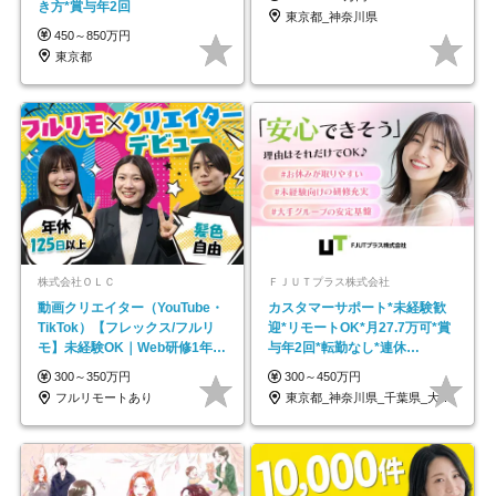
き方*賞与年2回
東京都_神奈川県
450～850万円
東京都
株式会社ＯＬＣ
ＦＪＵＴプラス株式会社
動画クリエイター（YouTube・
カスタマーサポート*未経験歓
TikTok）【フレックス/フルリ
迎*リモートOK*月27.7万可*賞
モ】未経験OK｜Web研修1年間
与年2回*転勤なし*連休
｜副業OK
OK/ZE010232
300～350万円
300～450万円
フルリモートあり
東京都_神奈川県_千葉県_大阪府_愛知県…