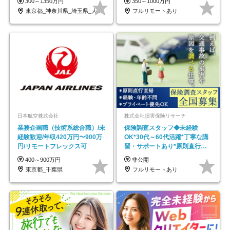
300～1350万円
350～1000万円
東京都_神奈川県_埼玉県_大阪府_愛知県…
フルリモートあり
日本航空株式会社
株式会社損害保険リサーチ
業務企画職（技術系総合職）/未
保険調査スタッフ◆未経験
経験歓迎/年収420万円〜900万
OK*30代～60代活躍*丁寧な講
円/リモートフレックス可
習・サポートあり*原則直行直
帰／全国募集・業務委託
400～900万円
非公開
東京都_千葉県
フルリモートあり