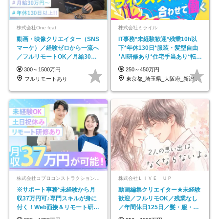
株式会社One feat.
株式会社ミライル
動画・映像クリエイター（SNS
IT事務*未経験歓迎*残業10h以
マーケ）／経験ゼロから一流へ
下*年休130日*服装・髪型自由
／フルリモートOK／月給30万
*AI研修あり*住宅手当あり*転勤
円～／年休130日以上
なし
300～1500万円
250～450万円
フルリモートあり
東京都_埼玉県_大阪府_新潟県_福岡県
株式会社コプロコンストラクション【東証プライム上場コプロ・ホールディングス子会社】
株式会社ＬＩＶＥ ＵＰ
※サポート事務*未経験から月
動画編集クリエイター★未経験
収37万円可♪専門スキルが身に
歓迎／フルリモOK／残業なし
付く！Web面接＆リモート研修
／年間休日125日／髪・服・ネ
も充実♪/a
イル自由／研修充実で安心