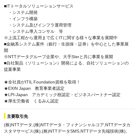
■ITトータルソリューションサービス
・システム開発
・インフラ構築
・システム及びインフラ運用管理
・システム導入コンサル 等
※上流工程から運用まで広くITに関する様々な事業を展開中
■金融系システム案件（銀行・生損保・証券）を中心とした事業展
開
※NTTデータグループ企業や、大手SIerと共に事業を展開
■自社製品（ソリューション）開発による、自社ソリューションの
提案事業
★全社員がITIL Foundation資格を取得！
★EXIN Japan 教育事業者認定
★LPI-Japan アカデミック校認定・ビジネスパートナー認定
★厚生労働省 くるみん認定
主要取引先
(株)NTTデータ,(株)NTTデータ・フィナンシャルコア,NTTデータカ
スタマサービス(株),(株)NTTデータSMS,NTTデータ先端技術(株),