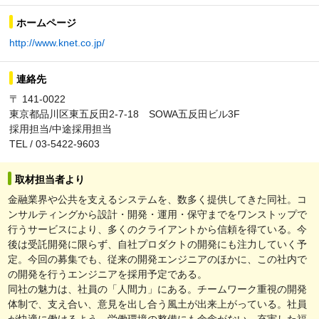
ホームページ
http://www.knet.co.jp/
連絡先
〒 141-0022
東京都品川区東五反田2-7-18 SOWA五反田ビル3F
採用担当/中途採用担当
TEL / 03-5422-9603
取材担当者より
金融業界や公共を支えるシステムを、数多く提供してきた同社。コ
ンサルティングから設計・開発・運用・保守までをワンストップで
行うサービスにより、多くのクライアントから信頼を得ている。今
後は受託開発に限らず、自社プロダクトの開発にも注力していく予
定。今回の募集でも、従来の開発エンジニアのほかに、この社内で
の開発を行うエンジニアを採用予定である。
同社の魅力は、社員の「人間力」にある。チームワーク重視の開発
体制で、支え合い、意見を出し合う風土が出来上がっている。社員
が快適に働けるよう、労働環境の整備にも余念がない。充実した福