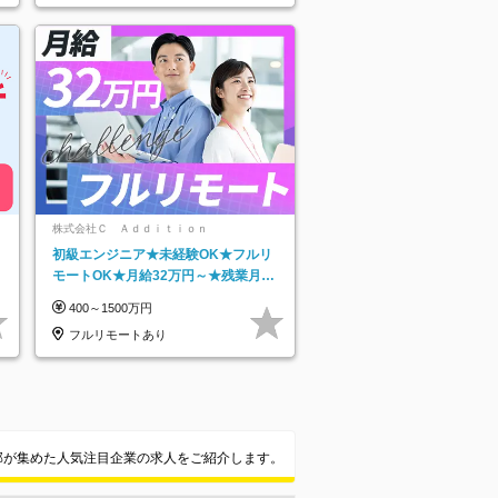
知県…
株式会社Ｃ Ａｄｄｉｔｉｏｎ
初級エンジニア★未経験OK★フルリ
モートOK★月給32万円～★残業月10
h＆年休120日以上★副業可
400～1500万円
フルリモートあり
集部が集めた人気注目企業の求人をご紹介します。