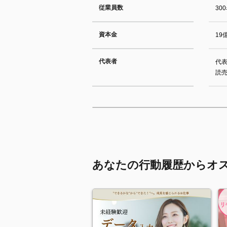
従業員数
30
資本金
19
代表者
代表
読
あなたの行動履歴からオ