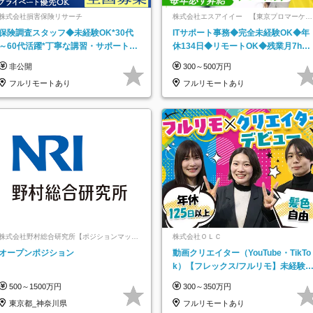
株式会社損害保険リサーチ
株式会社エスアイイー 【東京プロマーケッ
ト上場】
保険調査スタッフ◆未経験OK*30代
ITサポート事務◆完全未経験OK◆年
～60代活躍*丁寧な講習・サポートあ
休134日◆リモートOK◆残業月7h以
り*原則直行直帰／全国募集・業務委
下◆賞与年3回◆5年目まで必ず昇給
非公開
300～500万円
託
フルリモートあり
フルリモートあり
株式会社野村総合研究所【ポジションマッチ
株式会社ＯＬＣ
登録】
オープンポジション
動画クリエイター（YouTube・TikTo
k）【フレックス/フルリモ】未経験O
K｜Web研修1年間｜副業OK
500～1500万円
300～350万円
東京都_神奈川県
フルリモートあり