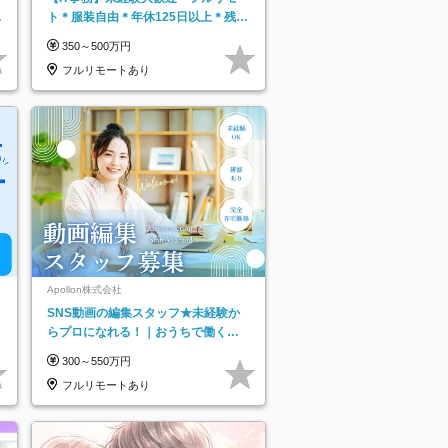
日
ト＊服装自由＊年休125日以上＊残業
り
なし＊月給26万円以上
350～500万円
フルリモートあり
Apollon株式会社
SNS動画の編集スタッフ★未経験か
らプロになれる！｜おうちで働くフ
ルリモート｜残業ゼロで18時退勤◎
300～550万円
フルリモートあり