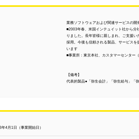
業務ソフトウェアおよび関連サービスの開
■2003年春、米国インテュイット社から
りました。長年皆様に親しまれ、ご支援い
採用。今後も信頼される製品、サービスを
います
■事業所：東京本社、カスタマーセンター
【備考】
代表的製品●「弥生会計」「弥生給与」「
03年4月1日（事業開始日）