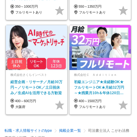
ネイル自由／副業OK
350～1000万円
550～1350万円
フルリモートあり
フルリモートあり
株式会社さくらインベスト
株式会社Ｃ Ａｄｄｉｔｉｏｎ
経営企画・リサーチ／月給30万
初級エンジニア★未経験OK★
円～／リモートOK／土日祝休
フルリモートOK★月給32万円
み／生成AIを活用できる方歓迎
～★残業月10h＆年休120日以
上★副業可
400～600万円
400～1500万円
大阪府
フルリモートあり
転職・求人情報サイトのtype
掲載企業一覧
司法書士法人 こがわ法務