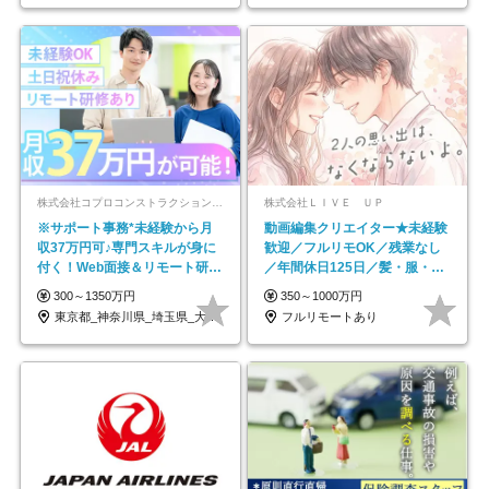
株式会社コプロコンストラクション【東証プライム上場コプロ・ホールディングス子会社】
株式会社ＬＩＶＥ ＵＰ
※サポート事務*未経験から月
動画編集クリエイター★未経験
収37万円可♪専門スキルが身に
歓迎／フルリモOK／残業なし
付く！Web面接＆リモート研修
／年間休日125日／髪・服・ネ
も充実♪/a
イル自由／研修充実で安心
300～1350万円
350～1000万円
東京都_神奈川県_埼玉県_大阪府_愛知県…
フルリモートあり