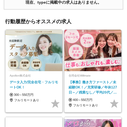
現在、typeに掲載中の求人はありません。
行動履歴からオススメの求人
Apollon株式会社
合同会社Willmate
データ入力/完全在宅・フルリモ
【事務】働き方ファースト／未
ートOK！
経験OK！／充実研修／年休127
日～／残業なし／平均20代／リ
300～550万円
モートOK
400～550万円
フルリモートあり
フルリモートあり