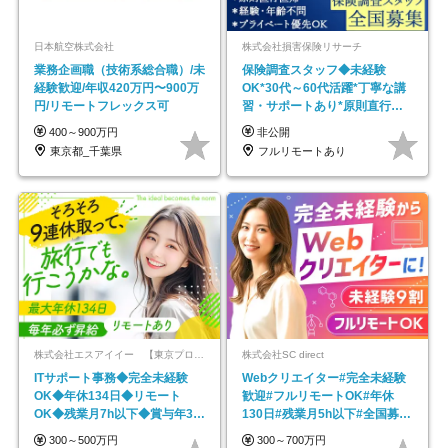
日本航空株式会社
株式会社損害保険リサーチ
業務企画職（技術系総合職）/未
保険調査スタッフ◆未経験
経験歓迎/年収420万円〜900万
OK*30代～60代活躍*丁寧な講
円/リモートフレックス可
習・サポートあり*原則直行直
帰／全国募集・業務委託
400～900万円
非公開
東京都_千葉県
フルリモートあり
株式会社エスアイイー 【東京プロマーケット上場】
株式会社SC direct
ITサポート事務◆完全未経験
Webクリエイター#完全未経験
OK◆年休134日◆リモート
歓迎#フルリモートOK#年休
OK◆残業月7h以下◆賞与年3回
130日#残業月5h以下#全国募集
◆5年目まで必ず昇給
#最大1年の研修
300～500万円
300～700万円