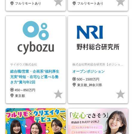
フルリモートあり
フルリモートあり
サイボウズ株式会社
株式会社野村総合研究所【ポジションマッチ登録】
総合職/営業・企画系*福利厚生
オープンポジション
充実*時短・在宅など選べる働
500～1500万円
き方*賞与年2回
東京都_神奈川県
450～850万円
東京都