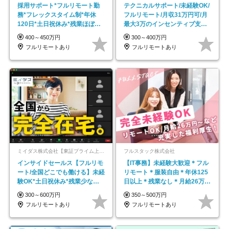
採用サポート*フルリモート勤
テクニカルサポート/未経験OK/
務*フレックスタイム制*年休
フルリモート/月収31万円可/月
120日*土日祝休み*残業ほぼな
最大3万のインセンティブ支給/
し*育児中社員8割以上
平均年齢33歳
400～450万円
300～400万円
フルリモートあり
フルリモートあり
ミイダス株式会社【東証プライム上場パーソルグループ】
フルスタック株式会社
インサイドセールス【フルリモ
【IT事務】未経験大歓迎＊フル
ート/全国どこでも働ける】未経
リモート＊服装自由＊年休125
験OK*土日祝休み*残業少なめ*
日以上＊残業なし＊月給26万円
在宅勤務手当あり
以上
300～600万円
350～500万円
フルリモートあり
フルリモートあり