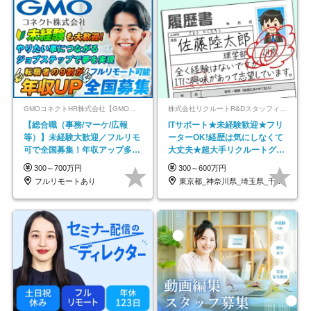
GMOコネクトHR株式会社【GMOインターネットグループ】
株式会社リクルートR&Dスタッフィング【リクルートグループ】
【総合職（事務/マーケ/広報
ITサポート★未経験歓迎★フリ
等）】未経験大歓迎／フルリモ
ーターOK!経歴は気にしなくて
可で全国募集！年収アップ多数
大丈夫★超大手リクルートグル
★年休最大130日★
ープの正社員/sg
300～700万円
300～600万円
フルリモートあり
東京都_神奈川県_埼玉県_千葉県_大阪府…