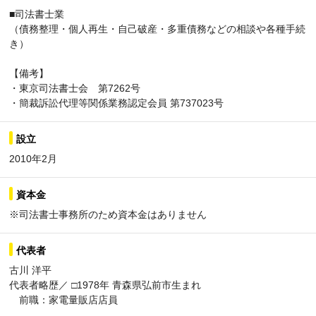
■司法書士業
（債務整理・個人再生・自己破産・多重債務などの相談や各種手続
き）
【備考】
・東京司法書士会 第7262号
・簡裁訴訟代理等関係業務認定会員 第737023号
設立
2010年2月
資本金
※司法書士事務所のため資本金はありません
代表者
古川 洋平
代表者略歴／ □1978年 青森県弘前市生まれ
前職：家電量販店店員