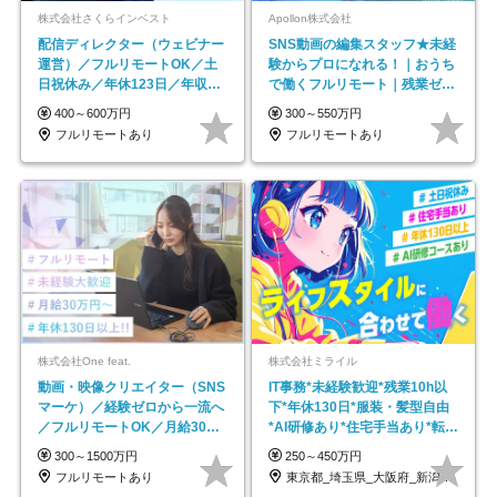
株式会社さくらインベスト
Apollon株式会社
配信ディレクター（ウェビナー
SNS動画の編集スタッフ★未経
運営）／フルリモートOK／土
験からプロになれる！｜おうち
日祝休み／年休123日／年収
で働くフルリモート｜残業ゼロ
600万円可
で18時退勤◎
400～600万円
300～550万円
フルリモートあり
フルリモートあり
株式会社One feat.
株式会社ミライル
動画・映像クリエイター（SNS
IT事務*未経験歓迎*残業10h以
マーケ）／経験ゼロから一流へ
下*年休130日*服装・髪型自由
／フルリモートOK／月給30万
*AI研修あり*住宅手当あり*転勤
円～／年休130日以上
なし
300～1500万円
250～450万円
フルリモートあり
東京都_埼玉県_大阪府_新潟県_福岡県