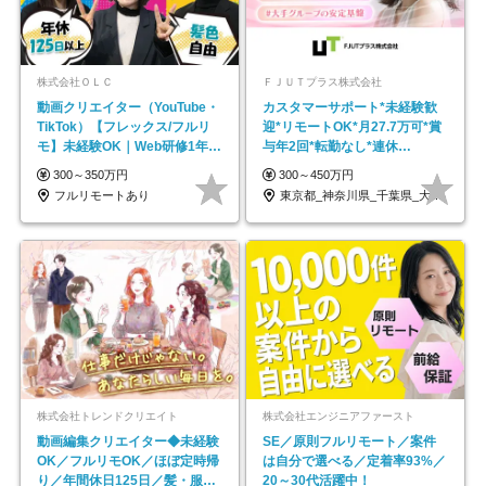
株式会社ＯＬＣ
ＦＪＵＴプラス株式会社
動画クリエイター（YouTube・
カスタマーサポート*未経験歓
TikTok）【フレックス/フルリ
迎*リモートOK*月27.7万可*賞
モ】未経験OK｜Web研修1年間
与年2回*転勤なし*連休
｜副業OK
OK/ZE010232
300～350万円
300～450万円
フルリモートあり
東京都_神奈川県_千葉県_大阪府_愛知県…
株式会社トレンドクリエイト
株式会社エンジニアファースト
動画編集クリエイター◆未経験
SE／原則フルリモート／案件
OK／フルリモOK／ほぼ定時帰
は自分で選べる／定着率93%／
り／年間休日125日／髪・服・
20～30代活躍中！