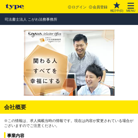
ログイン
会員登録
検討中(
0
)
MENU
司法書士法人 こがわ法務事務所
会社概要
※この情報は、求人掲載当時の情報です。現在は内容が変更されている場合が
ございますのでご注意ください。
事業内容