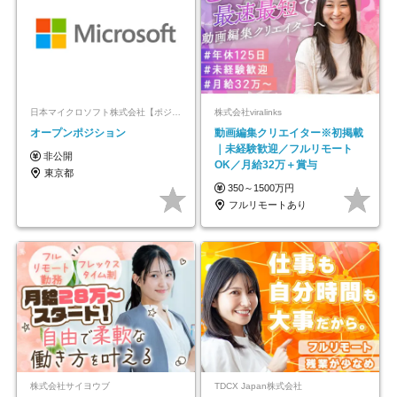
日本マイクロソフト株式会社【ポジションマッチ登録】
株式会社viralinks
オープンポジション
動画編集クリエイター※初掲載
｜未経験歓迎／フルリモート
非公開
OK／月給32万＋賞与
東京都
350～1500万円
フルリモートあり
株式会社サイヨウブ
TDCX Japan株式会社