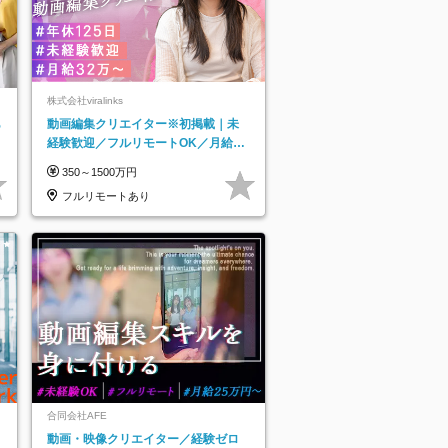
株式会社viralinks
あ
動画編集クリエイター※初掲載｜未
経験歓迎／フルリモートOK／月給32
万＋賞与
350～1500万円
フルリモートあり
合同会社AFE
動画・映像クリエイター／経験ゼロ