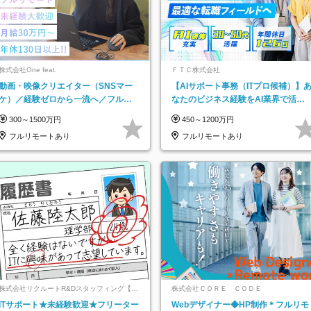
株式会社One feat.
ＦＴＣ株式会社
動画・映像クリエイター（SNSマー
【AIサポート事務（ITプロ候補）】
ケ）／経験ゼロから一流へ／フルリ
なたのビジネス経験をAI業界で活か
モートOK／月給30万円～／年休130
す◆IT未経験OK◆目指せるコンサル
300～1500万円
450～1200万円
日以上
フルリモートあり
フルリモートあり
株式会社リクルートR&Dスタッフィング【リ
株式会社ＣＯＲＥ ＣＯＤＥ
クルートグループ】
ITサポート★未経験歓迎★フリーター
Webデザイナー◆HP制作＊フルリモ