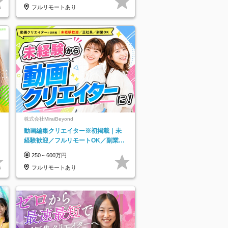
フルリモートあり
株式会社MiraiBeyond
動画編集クリエイター※初掲載｜未
経験歓迎／フルリモートOK／副業O
K
250～600万円
フルリモートあり