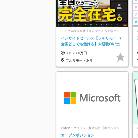
ミイダス株式会社【東証プライム上場パーソ
ルグループ】
インサイドセールス【フルリモート/
全国どこでも働ける】未経験OK*土日
祝休み*残業少なめ*在宅勤務手当あり
300～600万円
フルリモートあり
日本マイクロソフト株式会社【ポジションマ
ッチ登録】
オープンポジション