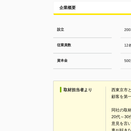
企業概要
設立
20
従業員数
12
資本金
50
取材担当者より
西東京市
顧客を第
同社の取
20代～3
意見を言
車が好き