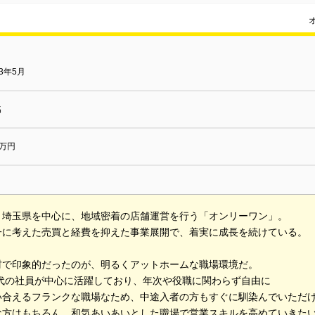
03年5月
名
0万円
と埼玉県を中心に、地域密着の店舗運営を行う「オンリーワン」。
一に考えた売買と経費を抑えた事業展開で、着実に成長を続けている。
材で印象的だったのが、明るくアットホームな職場環境だ。
0代の社員が中心に活躍しており、年次や役職に関わらず自由に
い合えるフランクな職場なため、中途入者の方もすぐに馴染んでいただ
な方はもちろん、和気あいあいとした職場で営業スキルを高めていきた