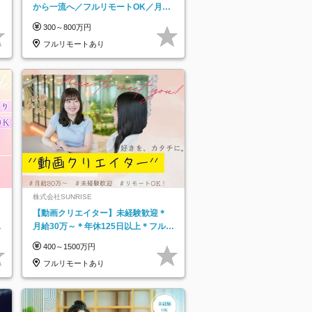
から一流へ／フルリモートOK／月給
25万円～／年休125日以上
300～800万円
フルリモートあり
株式会社SUNRISE
【動画クリエイター】未経験歓迎＊
月給30万～＊年休125日以上＊フルリ
モ・フルフレックス◆10名の採用が
400～1500万円
決定◆
フルリモートあり