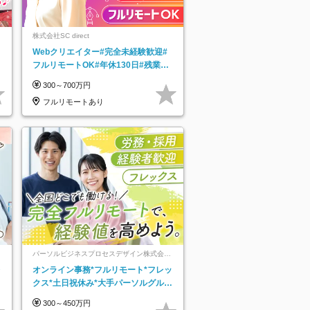
株式会社SC direct
Webクリエイター#完全未経験歓迎#
フルリモートOK#年休130日#残業月
5h以下#全国募集#最大1年の研修
300～700万円
フルリモートあり
パーソルビジネスプロセスデザイン株式会
社 事業開発本部
レ
オンライン事務*フルリモート*フレッ
クス*土日祝休み*大手パーソルグルー
プ*オンライン面接*30～40代活躍中
300～450万円