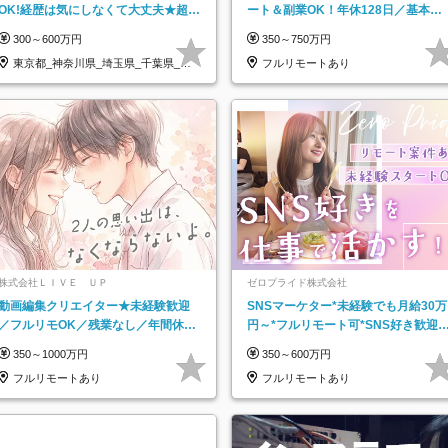
OK!経歴は気にしなくて大丈夫★超大
ート＆副業OK！年休128日／基本定
手リクルートグループの正社員/sg
時退社／動画編集
300～600万円
350～750万円
東京都_神奈川県_埼玉県_千葉県_大
フルリモートあり
阪府…
株式会社ＬＩＶＥ ＵＰ
ゼロプライド株式会社
動画編集クリエイター★未経験歓迎
SNSマーケター*未経験でも月給30万
／フルリモOK／残業なし／年間休日
円～*フルリモート可*SNS好き歓迎*
125日／髪・服・ネイル自由／研修充
年休130日*有休取得率100%
350～1000万円
350～600万円
実で安心
フルリモートあり
フルリモートあり