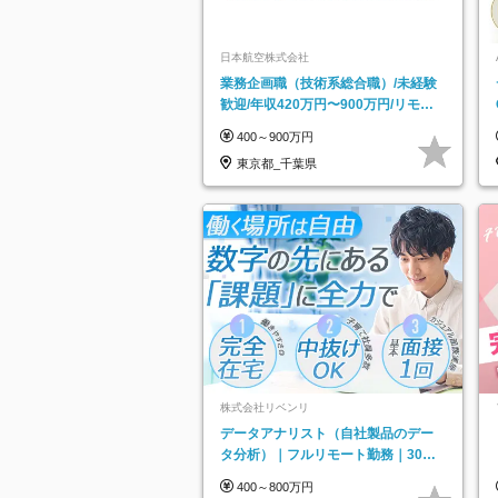
日本航空株式会社
業務企画職（技術系総合職）/未経験
歓迎/年収420万円〜900万円/リモー
トフレックス可
400～900万円
東京都_千葉県
株式会社リベンリ
データアナリスト（自社製品のデー
タ分析）｜フルリモート勤務｜30代
～40代活躍｜残業少なめ｜子育て社
400～800万円
員多数活躍