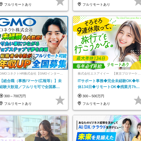
フルリモートあり
フルリモートあり
GMOコネクトHR株式会社【GMOインターネ
株式会社エスアイイー 【東京プロマーケッ
ットグループ】
ト上場】
【総合職（事務/マーケ/広報等）】未
ITサポート事務◆完全未経験OK◆年
経験大歓迎／フルリモ可で全国募
休134日◆リモートOK◆残業月7h以
集！年収アップ多数★年休最大130日
下◆賞与年3回◆5年目まで必ず昇給
300～700万円
300～500万円
★
フルリモートあり
フルリモートあり