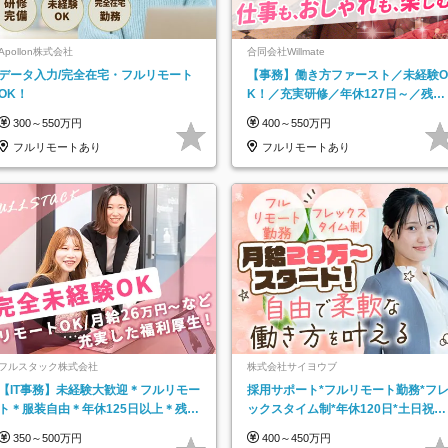
Apollon株式会社
合同会社Willmate
データ入力/完全在宅・フルリモート
【事務】働き方ファースト／未経験O
OK！
K！／充実研修／年休127日～／残業
なし／平均20代／リモートOK
300～550万円
400～550万円
フルリモートあり
フルリモートあり
フルスタック株式会社
株式会社サイヨウブ
【IT事務】未経験大歓迎＊フルリモー
採用サポート*フルリモート勤務*フ
ト＊服装自由＊年休125日以上＊残業
ックスタイム制*年休120日*土日祝休
なし＊月給26万円以上
み*残業ほぼなし*育児中社員8割以上
350～500万円
400～450万円