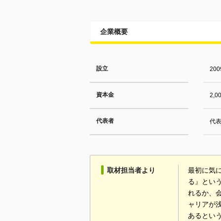
企業概要
設立
20
資本金
2,
代表者
代表
取材担当者より
最初に気
る』とい
れるか、
ャリアが
あるとい