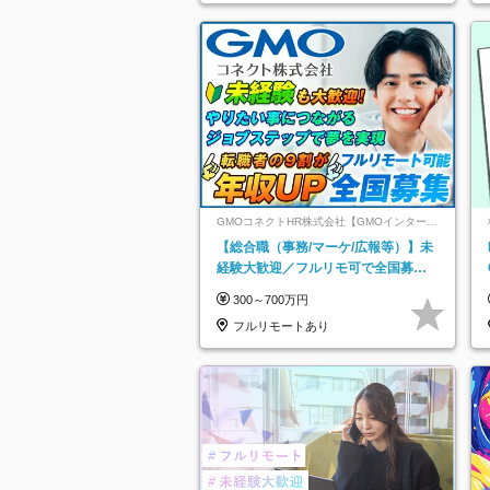
GMOコネクトHR株式会社【GMOインターネ
ットグループ】
【総合職（事務/マーケ/広報等）】未
経験大歓迎／フルリモ可で全国募
集！年収アップ多数★年休最大130日
300～700万円
★
フルリモートあり