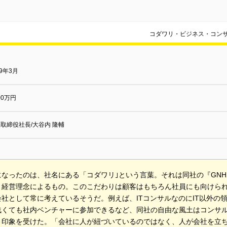
コダワリ・ビジネス・コン
09年3月
000万円
取締役社長/大谷内 隆輔
になったのは、社名にある「コダワリ｣という言葉。それは同社の『GN
う経営理念によるもの。このこだわりは顧客はもちろん社員にも向けら
会社として常に考えているそうだ。例えば、ITコンサルなのにIT以外の
浅くても社内ベンチャーに参加できるなど、同社の自由な風土はコンサ
う印象を受けた。「会社に人が紐づいているのではなく、人が会社を立