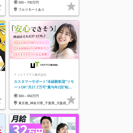
300～700万円
フルリモートあり
ＦＪＵＴプラス株式会社
カスタマーサポート*未経験歓迎*リモ
ートOK*月27.7万可*賞与年2回*転勤
なし*連休OK/ZE010232
300～450万円
東京都_神奈川県_千葉県_大阪府_愛
知県…