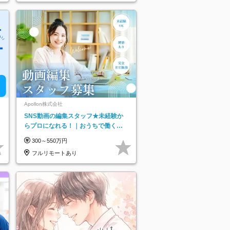
Apollon株式会社
SNS動画の編集スタッフ★未経験か
らプロになれる！｜おうちで働くフ
ルリモート｜残業ゼロで18時退勤◎
300～550万円
フルリモートあり