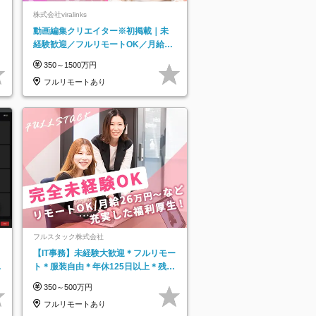
株式会社viralinks
動画編集クリエイター※初掲載｜未
経験歓迎／フルリモートOK／月給32
万＋賞与
350～1500万円
フルリモートあり
フルスタック株式会社
【IT事務】未経験大歓迎＊フルリモー
日
ト＊服装自由＊年休125日以上＊残業
り
なし＊月給26万円以上
350～500万円
フルリモートあり