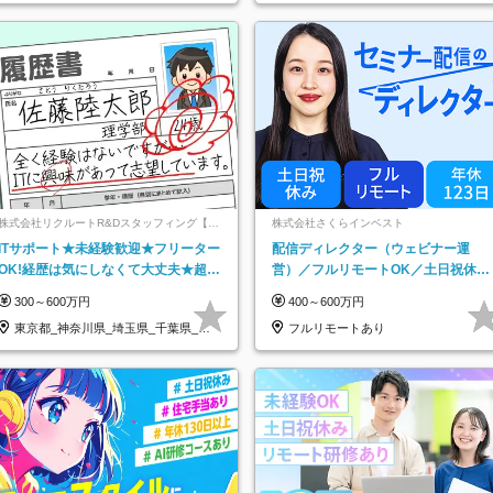
株式会社リクルートR&Dスタッフィング【リ
株式会社さくらインベスト
クルートグループ】
ITサポート★未経験歓迎★フリーター
配信ディレクター（ウェビナー運
OK!経歴は気にしなくて大丈夫★超大
営）／フルリモートOK／土日祝休み
手リクルートグループの正社員/sg
／年休123日／年収600万円可
300～600万円
400～600万円
東京都_神奈川県_埼玉県_千葉県_大
フルリモートあり
阪府…