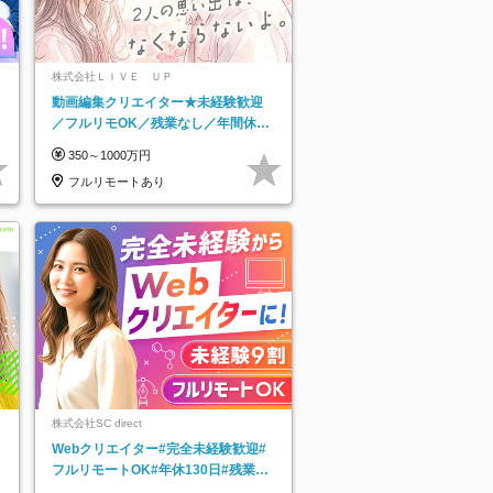
株式会社ＬＩＶＥ ＵＰ
動画編集クリエイター★未経験歓迎
／フルリモOK／残業なし／年間休日
125日／髪・服・ネイル自由／研修充
350～1000万円
実で安心
フルリモートあり
株式会社SC direct
Webクリエイター#完全未経験歓迎#
フルリモートOK#年休130日#残業月
5h以下#全国募集#最大1年の研修