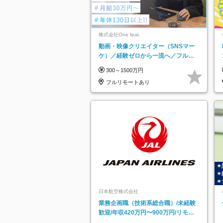
株式会社One feat.
動画・映像クリエイター（SNSマー
ケ）／経験ゼロから一流へ／フルリ
モートOK／月給30万円～／年休130
300～1500万円
日以上
フルリモートあり
日本航空株式会社
業務企画職（技術系総合職）/未経験
歓迎/年収420万円〜900万円/リモー
トフレックス可