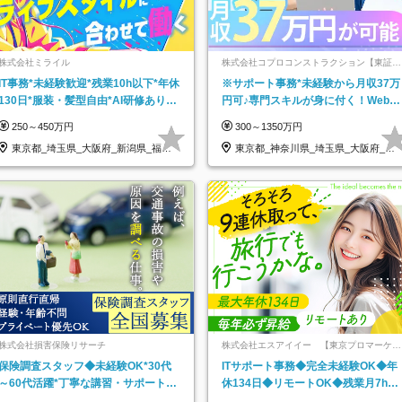
株式会社ミライル
株式会社コプロコンストラクション【東証プ
ライム上場コプロ・ホールディングス子会
IT事務*未経験歓迎*残業10h以下*年休
※サポート事務*未経験から月収37万
社】
130日*服装・髪型自由*AI研修あり*
円可♪専門スキルが身に付く！Web面
住宅手当あり*転勤なし
接＆リモート研修も充実♪/a
250～450万円
300～1350万円
東京都_埼玉県_大阪府_新潟県_福岡
東京都_神奈川県_埼玉県_大阪府_愛
県
知県…
株式会社損害保険リサーチ
株式会社エスアイイー 【東京プロマーケッ
ト上場】
保険調査スタッフ◆未経験OK*30代
ITサポート事務◆完全未経験OK◆年
～60代活躍*丁寧な講習・サポートあ
休134日◆リモートOK◆残業月7h以
り*原則直行直帰／全国募集・業務委
下◆賞与年3回◆5年目まで必ず昇給