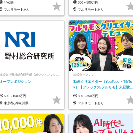
非公開
300～500万円
託
フルリモートあり
フルリモートあり
株式会社野村総合研究所【ポジションマッチ
株式会社ＯＬＣ
登録】
オープンポジション
動画クリエイター（YouTube・TikTo
k）【フレックス/フルリモ】未経験O
K｜Web研修1年間｜副業OK
500～1500万円
300～350万円
東京都_神奈川県
フルリモートあり