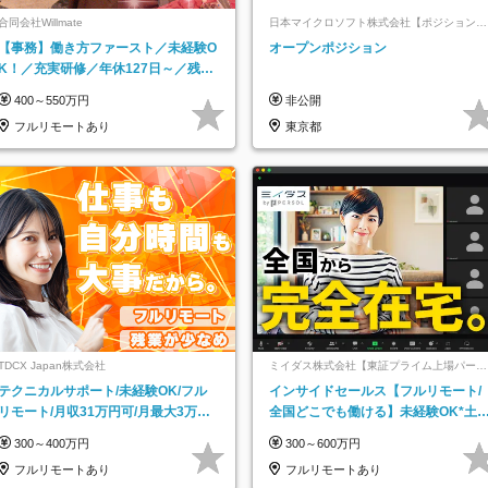
合同会社Willmate
日本マイクロソフト株式会社【ポジションマ
ッチ登録】
【事務】働き方ファースト／未経験O
オープンポジション
K！／充実研修／年休127日～／残業
なし／平均20代／リモートOK
400～550万円
非公開
フルリモートあり
東京都
TDCX Japan株式会社
ミイダス株式会社【東証プライム上場パーソ
ルグループ】
テクニカルサポート/未経験OK/フル
インサイドセールス【フルリモート/
リモート/月収31万円可/月最大3万の
全国どこでも働ける】未経験OK*土
インセンティブ支給/平均年齢33歳
祝休み*残業少なめ*在宅勤務手当あ
300～400万円
300～600万円
フルリモートあり
フルリモートあり