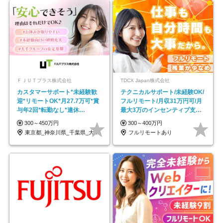
ＦＪＵＴプラス株式会社
TDCX Japan株式会社
カスタマーサポート*未経験歓
テクニカルサポート/未経験OK/
迎*リモートOK*月27.7万可*賞
フルリモート/月収31万円可/月
与年2回*転勤なし*連休
最大3万のインセンティブ支給/
OK/ZE010232
平均年齢33歳
300～450万円
300～400万円
東京都_神奈川県_千葉県_大阪府_愛知県…
フルリモートあり