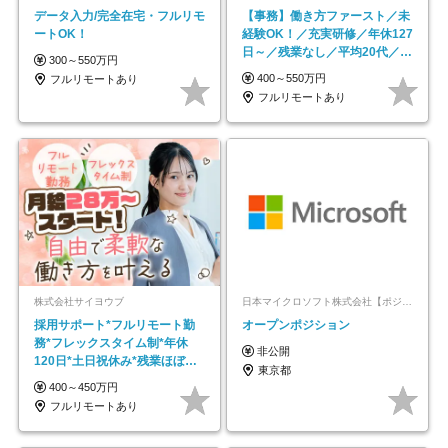
データ入力/完全在宅・フルリモ
【事務】働き方ファースト／未
ートOK！
経験OK！／充実研修／年休127
日～／残業なし／平均20代／リ
300～550万円
モートOK
400～550万円
フルリモートあり
フルリモートあり
株式会社サイヨウブ
日本マイクロソフト株式会社【ポジションマッチ登録】
採用サポート*フルリモート勤
オープンポジション
務*フレックスタイム制*年休
非公開
120日*土日祝休み*残業ほぼな
東京都
し*育児中社員8割以上
400～450万円
フルリモートあり