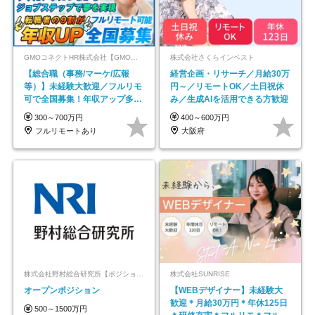
GMOコネクトHR株式会社【GMOインターネットグループ】
株式会社さくらインベスト
【総合職（事務/マーケ/広報
経営企画・リサーチ／月給30万
等）】未経験大歓迎／フルリモ
円～／リモートOK／土日祝休
可で全国募集！年収アップ多数
み／生成AIを活用できる方歓迎
★年休最大130日★
300～700万円
400～600万円
フルリモートあり
大阪府
株式会社野村総合研究所【ポジションマッチ登録】
株式会社SUNRISE
オープンポジション
【WEBデザイナー】未経験大
歓迎＊月給30万円＊年休125日
500～1500万円