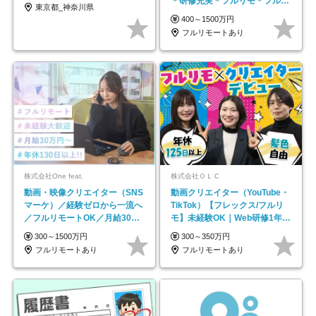
＊研修充実＊フルリモ＊フルフ
東京都_神奈川県
レックス＊
400～1500万円
フルリモートあり
株式会社One feat.
株式会社ＯＬＣ
動画・映像クリエイター（SNS
動画クリエイター（YouTube・
マーケ）／経験ゼロから一流へ
TikTok）【フレックス/フルリ
／フルリモートOK／月給30万
モ】未経験OK｜Web研修1年間
円～／年休130日以上
｜副業OK
300～1500万円
300～350万円
フルリモートあり
フルリモートあり