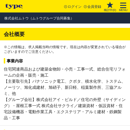
ログイン
会員登録
検討中(
0
)
MENU
株式会社ムトウ（ムトウグループ合同募集）
会社概要
※この情報は、求人掲載当時の情報です。現在は内容が変更されている場合が
ございますのでご注意ください。
事業内容
住宅関連商品および建築金物卸・小売・工事一式、総合住宅リフォ
ームの企画・販売・施工
【主要取引先】パナソニック電工、クボタ、積水化学、トステム、
ノーリツ、旭化成建材、旭硝子、新日軽、稲葉製作所、三協アル
ミ、他
【グループ会社】株式会社アイ・ビルド／住宅の外壁（サイディン
グ）・屋根工事一式 株式会社サクライ／建築資材・仮設資材・住
宅設備機器・電動作業工具・エクステリア・アルミ建材・鉄鋼製
品・工事