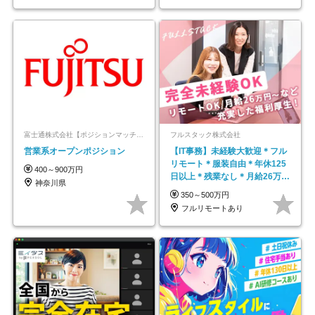
富士通株式会社【ポジションマッチ登録】
フルスタック株式会社
営業系オープンポジション
【IT事務】未経験大歓迎＊フル
リモート＊服装自由＊年休125
400～900万円
日以上＊残業なし＊月給26万円
神奈川県
以上
350～500万円
フルリモートあり