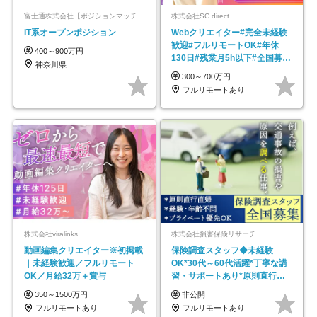
富士通株式会社【ポジションマッチ登録】
株式会社SC direct
IT系オープンポジション
Webクリエイター#完全未経験
歓迎#フルリモートOK#年休
400～900万円
130日#残業月5h以下#全国募集
神奈川県
#最大1年の研修
300～700万円
フルリモートあり
株式会社viralinks
株式会社損害保険リサーチ
動画編集クリエイター※初掲載
保険調査スタッフ◆未経験
｜未経験歓迎／フルリモート
OK*30代～60代活躍*丁寧な講
OK／月給32万＋賞与
習・サポートあり*原則直行直
帰／全国募集・業務委託
350～1500万円
非公開
フルリモートあり
フルリモートあり