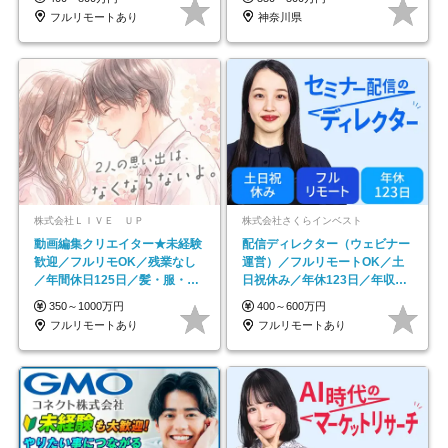
フルリモートあり
神奈川県
株式会社ＬＩＶＥ ＵＰ
株式会社さくらインベスト
動画編集クリエイター★未経験
配信ディレクター（ウェビナー
歓迎／フルリモOK／残業なし
運営）／フルリモートOK／土
／年間休日125日／髪・服・ネ
日祝休み／年休123日／年収
イル自由／研修充実で安心
600万円可
350～1000万円
400～600万円
フルリモートあり
フルリモートあり