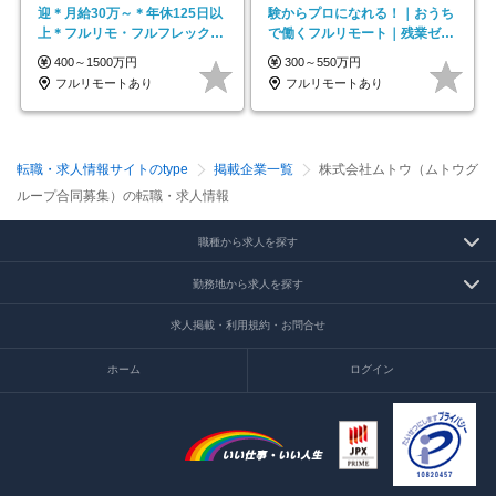
迎＊月給30万～＊年休125日以
験からプロになれる！｜おうち
上＊フルリモ・フルフレックス
で働くフルリモート｜残業ゼロ
◆10名の採用が決定◆
で18時退勤◎
400～1500万円
300～550万円
フルリモートあり
フルリモートあり
転職・求人情報サイトのtype
掲載企業一覧
株式会社ムトウ（ムトウグ
ループ合同募集）の転職・求人情報
職種から求人を探す
勤務地から求人を探す
求人掲載・利用規約・お問合せ
ホーム
ログイン