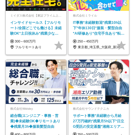
ミイダス株式会社【東証プライム上場パーソルグループ】
株式会社ミライル
インサイドセールス【フルリモ
IT事務*未経験歓迎*残業10h以
ート/全国どこでも働ける】未経
下*年休130日*服装・髪型自由
験OK*土日祝休み*残業少なめ*
*AI研修あり*住宅手当あり*転勤
在宅勤務手当あり
なし
300～600万円
250～450万円
フルリモートあり
東京都_埼玉県_大阪府_新潟県_福岡県
株式会社Widsley
株式会社サウンドテクニカ
総合職(エンジニア・事務・営
サポート事務*未経験から月給
業)◆未経験OK◆リモートあり
27万円確約*残業月5h以下*日立
◆残業月3h◆服装髪型自由
G受託の安定基盤*湘南エリア勤
務
400～800万円
350～500万円