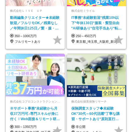
株式会社ＬＩＶＥ ＵＰ
株式会社ミライル
動画編集クリエイター★未経験
IT事務*未経験歓迎*残業10h以
歓迎／フルリモOK／残業なし
下*年休130日*服装・髪型自由
／年間休日125日／髪・服・ネ
*AI研修あり*住宅手当あり*転勤
イル自由／研修充実で安心
なし
350～1000万円
250～450万円
フルリモートあり
東京都_埼玉県_大阪府_新潟県_福岡県
株式会社コプロコンストラクション【東証プライム上場コプロ・ホールディングス子会社】
株式会社損害保険リサーチ
※サポート事務*未経験から月
保険調査スタッフ◆未経験
収37万円可♪専門スキルが身に
OK*30代～60代活躍*丁寧な講
付く！Web面接＆リモート研修
習・サポートあり*原則直行直
も充実♪/a
帰／全国募集・業務委託
300～1350万円
非公開