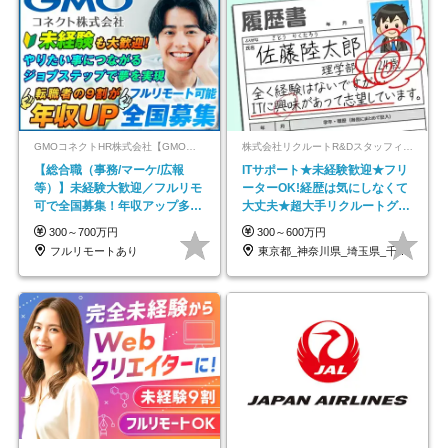
GMOコネクトHR株式会社【GMOインターネットグループ】
株式会社リクルートR&Dスタッフィング【リクルートグループ】
【総合職（事務/マーケ/広報
ITサポート★未経験歓迎★フリ
等）】未経験大歓迎／フルリモ
ーターOK!経歴は気にしなくて
可で全国募集！年収アップ多数
大丈夫★超大手リクルートグル
★年休最大130日★
ープの正社員/sg
300～700万円
300～600万円
フルリモートあり
東京都_神奈川県_埼玉県_千葉県_大阪府…