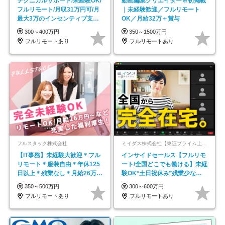
テクニカルサポート/未経験OK/
動画編集クリエイター※初掲載
フルリモート/月収31万円可/月
｜未経験歓迎／フルリモート
最大3万のインセンティブ支給/
OK／月給32万＋賞与
平均年齢33歳
300～400万円
350～1500万円
フルリモートあり
フルリモートあり
フルスタック株式会社
ミイダス株式会社【東証プライム上場パーソルグループ】
【IT事務】未経験大歓迎＊フル
インサイドセールス【フルリモ
リモート＊服装自由＊年休125
ート/全国どこでも働ける】未経
日以上＊残業なし＊月給26万円
験OK*土日祝休み*残業少なめ*
以上
在宅勤務手当あり
350～500万円
300～600万円
フルリモートあり
フルリモートあり