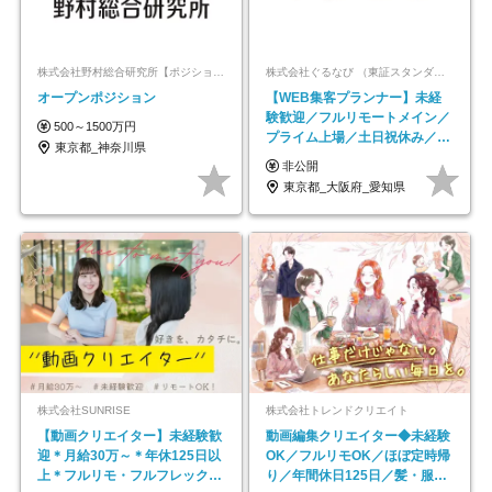
株式会社野村総合研究所【ポジションマッチ登録】
株式会社ぐるなび （東証スタンダード上場）
オープンポジション
【WEB集客プランナー】未経
験歓迎／フルリモートメイン／
500～1500万円
プライム上場／土日祝休み／東
東京都_神奈川県
京・大阪・名古屋
非公開
東京都_大阪府_愛知県
株式会社SUNRISE
株式会社トレンドクリエイト
【動画クリエイター】未経験歓
動画編集クリエイター◆未経験
迎＊月給30万～＊年休125日以
OK／フルリモOK／ほぼ定時帰
上＊フルリモ・フルフレックス
り／年間休日125日／髪・服・