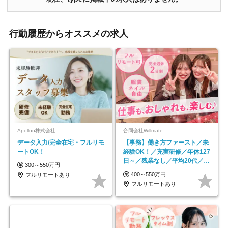
行動履歴からオススメの求人
Apollon株式会社
合同会社Willmate
データ入力/完全在宅・フルリモ
【事務】働き方ファースト／未
ートOK！
経験OK！／充実研修／年休127
日～／残業なし／平均20代／リ
300～550万円
モートOK
400～550万円
フルリモートあり
フルリモートあり