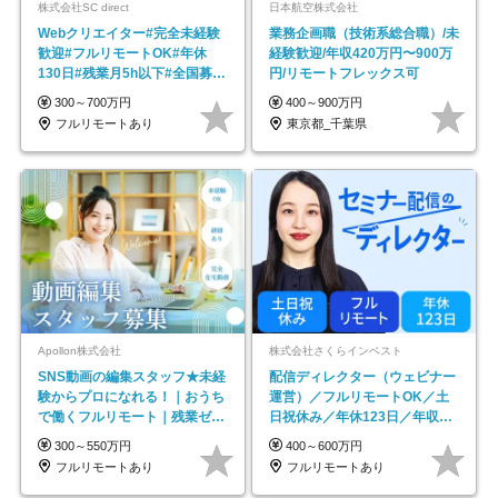
株式会社SC direct
日本航空株式会社
Webクリエイター#完全未経験
業務企画職（技術系総合職）/未
歓迎#フルリモートOK#年休
経験歓迎/年収420万円〜900万
130日#残業月5h以下#全国募集
円/リモートフレックス可
#最大1年の研修
300～700万円
400～900万円
フルリモートあり
東京都_千葉県
Apollon株式会社
株式会社さくらインベスト
SNS動画の編集スタッフ★未経
配信ディレクター（ウェビナー
験からプロになれる！｜おうち
運営）／フルリモートOK／土
で働くフルリモート｜残業ゼロ
日祝休み／年休123日／年収
で18時退勤◎
600万円可
300～550万円
400～600万円
フルリモートあり
フルリモートあり