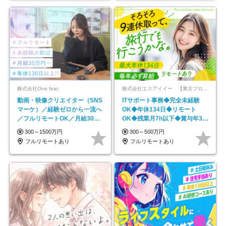
株式会社One feat.
株式会社エスアイイー 【東京プロマーケット上場】
動画・映像クリエイター（SNS
ITサポート事務◆完全未経験
マーケ）／経験ゼロから一流へ
OK◆年休134日◆リモート
／フルリモートOK／月給30万
OK◆残業月7h以下◆賞与年3回
円～／年休130日以上
◆5年目まで必ず昇給
300～1500万円
300～500万円
フルリモートあり
フルリモートあり