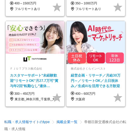
◆10名の採用が決定◆
ネイル自由／副業OK
400～1500万円
350～1000万円
フルリモートあり
フルリモートあり
ＦＪＵＴプラス株式会社
株式会社さくらインベスト
カスタマーサポート*未経験歓
経営企画・リサーチ／月給30万
迎*リモートOK*月27.7万可*賞
円～／リモートOK／土日祝休
与年2回*転勤なし*連休
み／生成AIを活用できる方歓迎
OK/ZE010232
300～450万円
400～600万円
東京都_神奈川県_千葉県_大阪府_愛知県…
大阪府
転職・求人情報サイトのtype
掲載企業一覧
帝都日新交通株式会社の転
職・求人情報