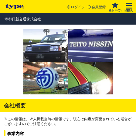
ログイン
会員登録
検討中(
0
)
MENU
帝都日新交通株式会社
会社概要
※この情報は、求人掲載当時の情報です。現在は内容が変更されている場合が
ございますのでご注意ください。
事業内容