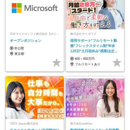
日本マイクロソフト株式会社【ポジションマッチ登録】
株式会社サイヨウブ
オープンポジション
採用サポート*フルリモート勤
務*フレックスタイム制*年休
非公開
120日*土日祝休み*残業ほぼな
東京都
し*育児中社員8割以上
400～450万円
フルリモートあり
TDCX Japan株式会社
株式会社viralinks