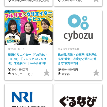
東京都_神奈川県_埼玉県_大阪府_愛知県…
フルリモートあり
株式会社ＯＬＣ
サイボウズ株式会社
動画クリエイター（YouTube・
総合職/営業・企画系*福利厚生
TikTok）【フレックス/フルリ
充実*時短・在宅など選べる働
モ】未経験OK｜Web研修1年間
き方*賞与年2回
｜副業OK
300～350万円
450～850万円
フルリモートあり
東京都