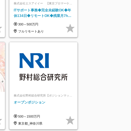
株式会社エスアイイー 【東京プロマーケッ
ト上場】
ITサポート事務◆完全未経験OK◆年
休134日◆リモートOK◆残業月7h以
下◆賞与年3回◆5年目まで必ず昇給
300～500万円
フルリモートあり
株式会社野村総合研究所【ポジションマッチ
登録】
オープンポジション
500～1500万円
東京都_神奈川県