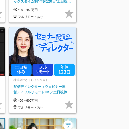
ックスタイム制*年休120日*土日祝休
み*残業ほぼなし*育児中社員8割以上
400～450万円
フルリモートあり
株式会社さくらインベスト
配信ディレクター（ウェビナー運
日
営）／フルリモートOK／土日祝休み
り
／年休123日／年収600万円可
400～600万円
フルリモートあり