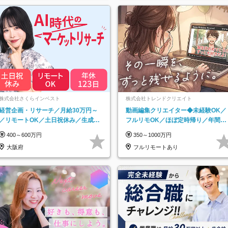
株式会社さくらインベスト
株式会社トレンドクリエイト
経営企画・リサーチ／月給30万円～
動画編集クリエイター◆未経験OK／
／リモートOK／土日祝休み／生成AI
フルリモOK／ほぼ定時帰り／年間休
を活用できる方歓迎
日125日／髪・服・ネイル自由／副業
400～600万円
350～1000万円
OK
大阪府
フルリモートあり