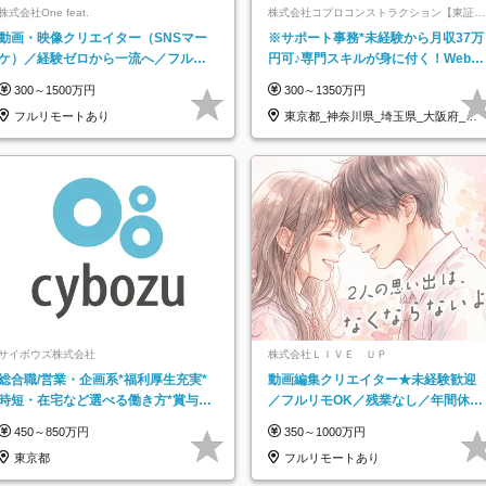
株式会社One feat.
株式会社コプロコンストラクション【東証プ
ライム上場コプロ・ホールディングス子会
動画・映像クリエイター（SNSマー
※サポート事務*未経験から月収37万
社】
ケ）／経験ゼロから一流へ／フルリ
円可♪専門スキルが身に付く！Web面
モートOK／月給30万円～／年休130
接＆リモート研修も充実♪/a
300～1500万円
300～1350万円
日以上
フルリモートあり
東京都_神奈川県_埼玉県_大阪府_愛
知県…
サイボウズ株式会社
株式会社ＬＩＶＥ ＵＰ
総合職/営業・企画系*福利厚生充実*
動画編集クリエイター★未経験歓迎
時短・在宅など選べる働き方*賞与年
／フルリモOK／残業なし／年間休日
2回
125日／髪・服・ネイル自由／研修充
450～850万円
350～1000万円
実で安心
東京都
フルリモートあり