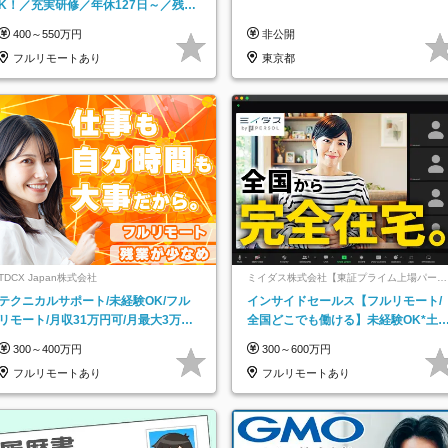
K！／充実研修／年休127日～／残業
なし／平均20代／リモートOK
400～550万円
非公開
フルリモートあり
東京都
TDCX Japan株式会社
ミイダス株式会社【東証プライム上場パーソ
ルグループ】
テクニカルサポート/未経験OK/フル
インサイドセールス【フルリモート/
リモート/月収31万円可/月最大3万の
全国どこでも働ける】未経験OK*土
インセンティブ支給/平均年齢33歳
祝休み*残業少なめ*在宅勤務手当あ
300～400万円
300～600万円
フルリモートあり
フルリモートあり