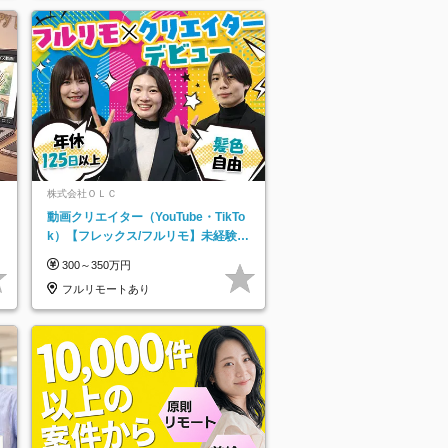
株式会社ＯＬＣ
動画クリエイター（YouTube・TikTo
k）【フレックス/フルリモ】未経験O
K｜Web研修1年間｜副業OK
300～350万円
フルリモートあり