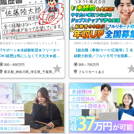
株式会社リクルートR&Dスタッフィング【リ
GMOコネクトHR株式会社【GMOインター
クルートグループ】
ットグループ】
ITサポート★未経験歓迎★フリーター
【総合職（事務/マーケ/広報等）】未
OK!経歴は気にしなくて大丈夫★超大
経験大歓迎／フルリモ可で全国募
手リクルートグループの正社員/sg
集！年収アップ多数★年休最大130日
300～600万円
300～700万円
★
東京都_神奈川県_埼玉県_千葉県_大
フルリモートあり
阪府…