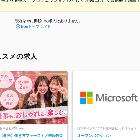
、将来を見据え、プロフェッショナルとして長期にわたり最前線で活躍
現在typeに掲載中の求人はありません。
typeトップに戻る
ススメの求人
合同会社Willmate
日本マイクロソフト株式会社【ポジションマ
ッチ登録】
【事務】働き方ファースト／未経験O
オープンポジション