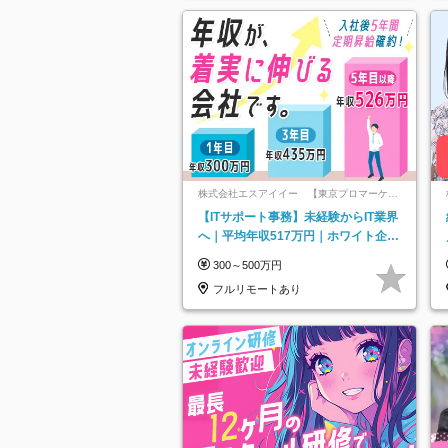
株式会社エスアイイー 【東京プロマーケッ
ト上場】
【ITサポート事務】未経験からIT業界
へ｜平均年収517万円｜ホワイト企業
認定｜年休134日｜リモートOK
300～500万円
フルリモートあり