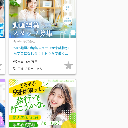
ネ
Apollon株式会社
SNS動画の編集スタッフ★未経験か
らプロになれる！｜おうちで働くフ
ルリモート｜残業ゼロで18時退勤◎
300～550万円
フルリモートあり