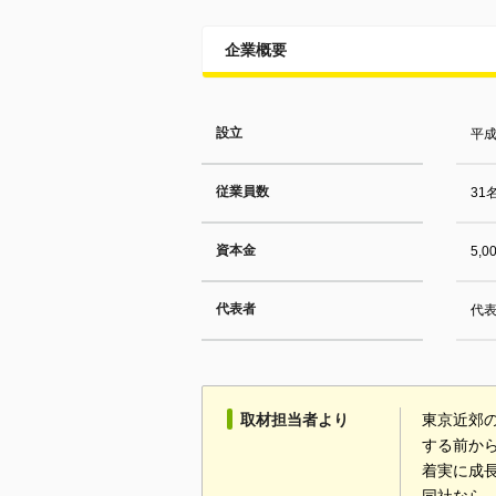
企業概要
設立
平成
従業員数
31
資本金
5,
代表者
代表
取材担当者より
東京近郊
する前か
着実に成