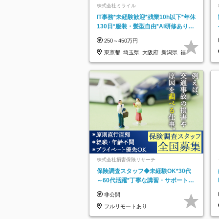
株式会社ミライル
IT事務*未経験歓迎*残業10h以下*年休
130日*服装・髪型自由*AI研修あり*
住宅手当あり*転勤なし
250～450万円
東京都_埼玉県_大阪府_新潟県_福岡
県
株式会社損害保険リサーチ
保険調査スタッフ◆未経験OK*30代
～60代活躍*丁寧な講習・サポートあ
り*原則直行直帰／全国募集・業務委
非公開
託
フルリモートあり