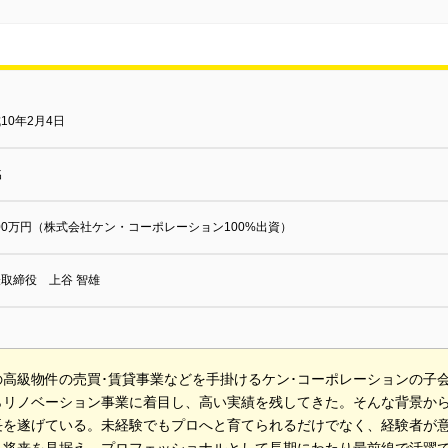
10年2月4日
名
000万円（株式会社ケン・コーポレーション100%出資）
取締役 上谷 智雄
の高級物件の売買･賃貸事業などを手掛けるケン･コーポレーションの子
らリノベーション事業に着目し、高い実績を残してきた。そんな背景か
長を遂げている。未経験でもプロへと育てられるだけでなく、経験者が