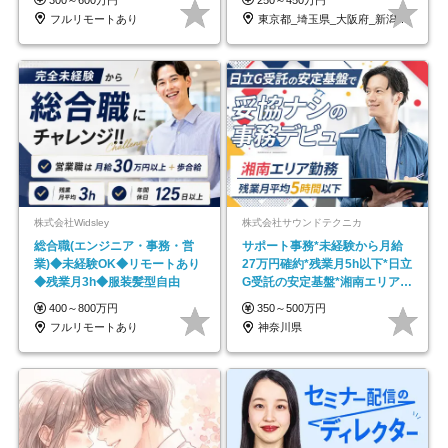
フルリモートあり
東京都_埼玉県_大阪府_新潟県_福岡県
株式会社Widsley
株式会社サウンドテクニカ
総合職(エンジニア・事務・営
サポート事務*未経験から月給
業)◆未経験OK◆リモートあり
27万円確約*残業月5h以下*日立
◆残業月3h◆服装髪型自由
G受託の安定基盤*湘南エリア勤
務
400～800万円
350～500万円
フルリモートあり
神奈川県