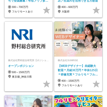
可で全国募集！年収アップ多数
み／生成AIを活用できる方歓迎
★年休最大130日★
300～700万円
400～600万円
フルリモートあり
大阪府
株式会社野村総合研究所【ポジションマッチ登録】
株式会社SUNRISE
オープンポジション
【WEBデザイナー】未経験大
歓迎＊月給30万円＊年休125日
500～1500万円
＊研修充実＊フルリモ＊フルフ
東京都_神奈川県
レックス＊
400～1500万円
フルリモートあり