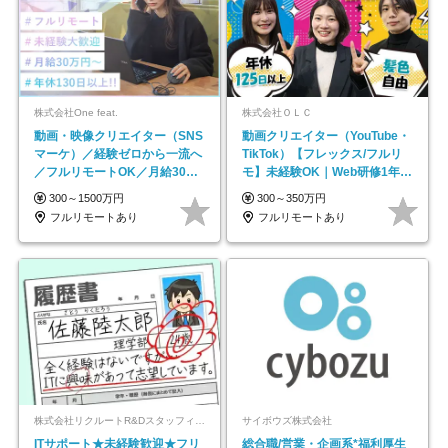
株式会社One feat.
株式会社ＯＬＣ
動画・映像クリエイター（SNS
動画クリエイター（YouTube・
マーケ）／経験ゼロから一流へ
TikTok）【フレックス/フルリ
／フルリモートOK／月給30万
モ】未経験OK｜Web研修1年間
円～／年休130日以上
｜副業OK
300～1500万円
300～350万円
フルリモートあり
フルリモートあり
株式会社リクルートR&Dスタッフィング【リクルートグループ】
サイボウズ株式会社
ITサポート★未経験歓迎★フリ
総合職/営業・企画系*福利厚生