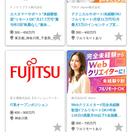
ＦＪＵＴプラス株式会社
TDCX Japan株式会社
カスタマーサポート*未経験歓
テクニカルサポート/未経験OK/
迎*リモートOK*月27.7万可*賞
フルリモート/月収31万円可/月
与年2回*転勤なし*連休
最大3万のインセンティブ支給/
OK/ZE010232
平均年齢33歳
300～450万円
300～400万円
東京都_神奈川県_千葉県_大阪府_愛知県…
フルリモートあり
富士通株式会社【ポジションマッチ登録】
株式会社SC direct
IT系オープンポジション
Webクリエイター#完全未経験
歓迎#フルリモートOK#年休
400～900万円
130日#残業月5h以下#全国募集
神奈川県
#最大1年の研修
300～700万円
フルリモートあり