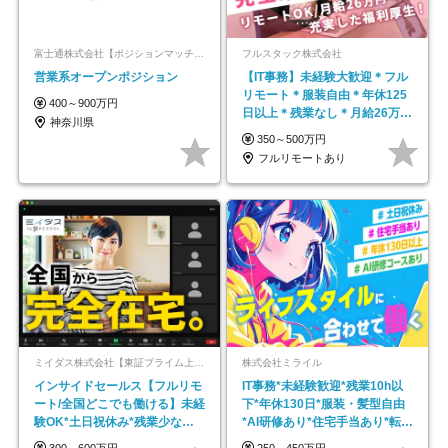
富士通株式会社【ポジションマッチ登録】
フルスタック株式会社
営業系オープンポジション
【IT事務】未経験大歓迎＊フル
リモート＊服装自由＊年休125
400～900万円
日以上＊残業なし＊月給26万円
神奈川県
以上
350～500万円
フルリモートあり
ミイダス株式会社【東証プライム上場パーソルグループ】
株式会社ミライル
インサイドセールス【フルリモ
IT事務*未経験歓迎*残業10h以
ート/全国どこでも働ける】未経
下*年休130日*服装・髪型自由
験OK*土日祝休み*残業少なめ*
*AI研修あり*住宅手当あり*転勤
在宅勤務手当あり
なし
300～600万円
250～450万円