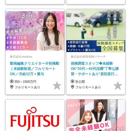
株式会社viralinks
株式会社損害保険リサーチ
動画編集クリエイター※初掲載
保険調査スタッフ◆未経験
｜未経験歓迎／フルリモート
OK*30代～60代活躍*丁寧な講
OK／月給32万＋賞与
習・サポートあり*原則直行直
帰／全国募集・業務委託
350～1500万円
非公開
フルリモートあり
フルリモートあり