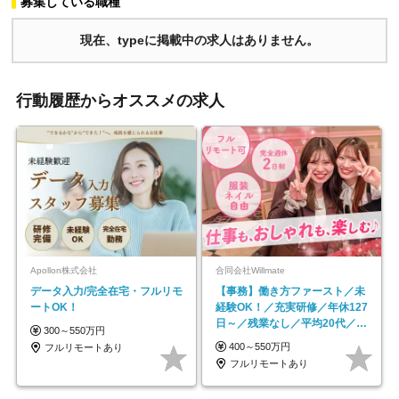
募集している職種
現在、typeに掲載中の求人はありません。
行動履歴からオススメの求人
Apollon株式会社
合同会社Willmate
データ入力/完全在宅・フルリモ
【事務】働き方ファースト／未
ートOK！
経験OK！／充実研修／年休127
日～／残業なし／平均20代／リ
300～550万円
モートOK
400～550万円
フルリモートあり
フルリモートあり