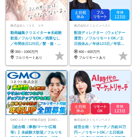
株式会社ＬＩＶＥ ＵＰ
株式会社さくらインベスト
動画編集クリエイター★未経験
配信ディレクター（ウェビナー
歓迎／フルリモOK／残業なし
運営）／フルリモートOK／土
／年間休日125日／髪・服・ネ
日祝休み／年休123日／年収
イル自由／研修充実で安心
600万円可
350～1000万円
400～600万円
フルリモートあり
フルリモートあり
GMOコネクトHR株式会社【GMOインターネットグループ】
株式会社さくらインベスト
【総合職（事務/マーケ/広報
経営企画・リサーチ／月給30万
等）】未経験大歓迎／フルリモ
円～／リモートOK／土日祝休