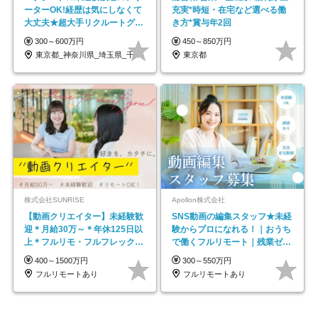
ーターOK!経歴は気にしなくて
充実*時短・在宅など選べる働
大丈夫★超大手リクルートグル
き方*賞与年2回
ープの正社員/sg
300～600万円
450～850万円
東京都_神奈川県_埼玉県_千葉県_大阪府…
東京都
株式会社SUNRISE
Apollon株式会社
【動画クリエイター】未経験歓
SNS動画の編集スタッフ★未経
迎＊月給30万～＊年休125日以
験からプロになれる！｜おうち
上＊フルリモ・フルフレックス
で働くフルリモート｜残業ゼロ
◆10名の採用が決定◆
で18時退勤◎
400～1500万円
300～550万円
フルリモートあり
フルリモートあり