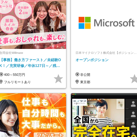
合同会社Willmate
日本マイクロソフト株式会社【ポジションマ
ッチ登録】
【事務】働き方ファースト／未経験O
オープンポジション
K！／充実研修／年休127日～／残業
なし／平均20代／リモートOK
400～550万円
非公開
フルリモートあり
東京都