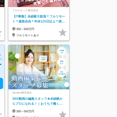
フルスタック株式会社
【IT事務】未経験大歓迎＊フルリモー
日
ト＊服装自由＊年休125日以上＊残業
り
なし＊月給26万円以上
350～500万円
フルリモートあり
Apollon株式会社
SNS動画の編集スタッフ★未経験か
らプロになれる！｜おうちで働くフ
ルリモート｜残業ゼロで18時退勤◎
300～550万円