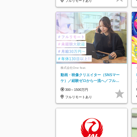
フルリモートあり
株式会社One feat.
動画・映像クリエイター（SNSマー
ケ）／経験ゼロから一流へ／フルリ
モートOK／月給30万円～／年休130
300～1500万円
日以上
フルリモートあり