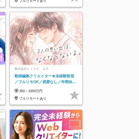
フルリモートあり
株式会社ＬＩＶＥ ＵＰ
動画編集クリエイター★未経験歓迎
／フルリモOK／残業なし／年間休日
125日／髪・服・ネイル自由／研修充
350～1000万円
実で安心
フルリモートあり