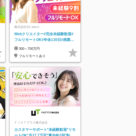
株式会社SC direct
Webクリエイター#完全未経験歓迎#
フルリモートOK#年休130日#残業月
5h以下#全国募集#最大1年の研修
300～700万円
フルリモートあり
ＦＪＵＴプラス株式会社
カスタマーサポート*未経験歓迎*リモ
ートOK*月27.7万可*賞与年2回*転勤