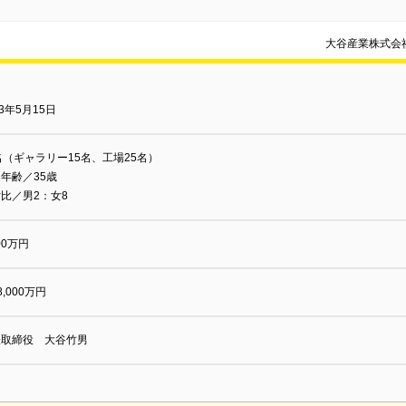
大谷産業株式会社
73年5月15日
名（ギャラリー15名、工場25名）
年齢／35歳
比／男2：女8
000万円
8,000万円
表取締役 大谷竹男