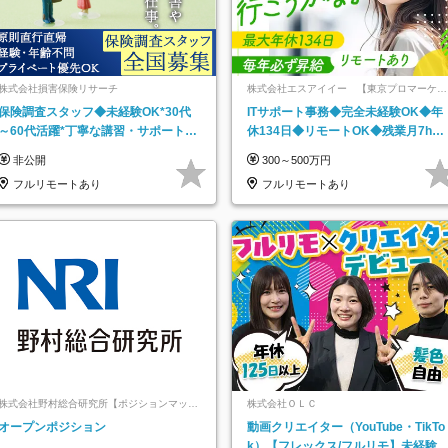
株式会社損害保険リサーチ
株式会社エスアイイー 【東京プロマーケッ
ト上場】
保険調査スタッフ◆未経験OK*30代
ITサポート事務◆完全未経験OK◆年
～60代活躍*丁寧な講習・サポートあ
休134日◆リモートOK◆残業月7h以
り*原則直行直帰／全国募集・業務委
下◆賞与年3回◆5年目まで必ず昇給
非公開
300～500万円
託
フルリモートあり
フルリモートあり
株式会社野村総合研究所【ポジションマッチ
株式会社ＯＬＣ
登録】
オープンポジション
動画クリエイター（YouTube・TikTo
k）【フレックス/フルリモ】未経験O