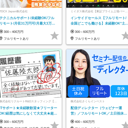
TDCX Japan株式会社
ミイダス株式会社【東証プライム上場パーソ
ルグループ】
テクニカルサポート/未経験OK/フル
インサイドセールス【フルリモート/
リモート/月収31万円可/月最大3万の
全国どこでも働ける】未経験OK*土
インセンティブ支給/平均年齢33歳
祝休み*残業少なめ*在宅勤務手当あ
300～400万円
300～600万円
フルリモートあり
フルリモートあり
株式会社リクルートR&Dスタッフィング【リ
株式会社さくらインベスト
クルートグループ】
ITサポート★未経験歓迎★フリーター
配信ディレクター（ウェビナー運
OK!経歴は気にしなくて大丈夫★超大
営）／フルリモートOK／土日祝休み
手リクルートグループの正社員/sg
／年休123日／年収600万円可
300～600万円
400～600万円