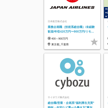
日本航空株式会社
業務企画職（技術系総合職）/未経験
歓迎/年収420万円〜900万円/リモー
トフレックス可
400～900万円
東京都_千葉県
サイボウズ株式会社
総合職/営業・企画系*福利厚生充実*
時短・在宅など選べる働き方*賞与年