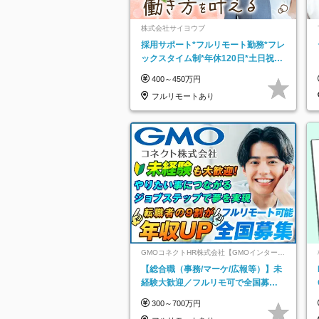
株式会社サイヨウブ
採用サポート*フルリモート勤務*フレ
ックスタイム制*年休120日*土日祝休
み*残業ほぼなし*育児中社員8割以上
400～450万円
フルリモートあり
GMOコネクトHR株式会社【GMOインターネ
ットグループ】
【総合職（事務/マーケ/広報等）】未
経験大歓迎／フルリモ可で全国募
集！年収アップ多数★年休最大130日
300～700万円
★