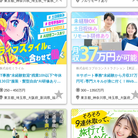
東京都_神奈川県_埼玉県_千葉県_大
フルリモートあり
阪府…
株式会社ミライル
株式会社コプロコンストラクション【東証プ
ライム上場コプロ・ホールディングス子会
IT事務*未経験歓迎*残業10h以下*年休
※サポート事務*未経験から月収37万
社】
130日*服装・髪型自由*AI研修あり*
円可♪専門スキルが身に付く！Web面
住宅手当あり*転勤なし
接＆リモート研修も充実♪/a
250～450万円
300～1350万円
東京都_埼玉県_大阪府_新潟県_福岡
東京都_神奈川県_埼玉県_大阪府_愛
県
知県…