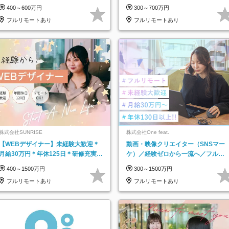
／年休123日／年収600万円可
集！年収アップ多数★年休最大130日
400～600万円
300～700万円
★
フルリモートあり
フルリモートあり
株式会社SUNRISE
株式会社One feat.
【WEBデザイナー】未経験大歓迎＊
動画・映像クリエイター（SNSマー
月給30万円＊年休125日＊研修充実＊
ケ）／経験ゼロから一流へ／フルリ
フルリモ＊フルフレックス＊
モートOK／月給30万円～／年休130
400～1500万円
300～1500万円
日以上
フルリモートあり
フルリモートあり