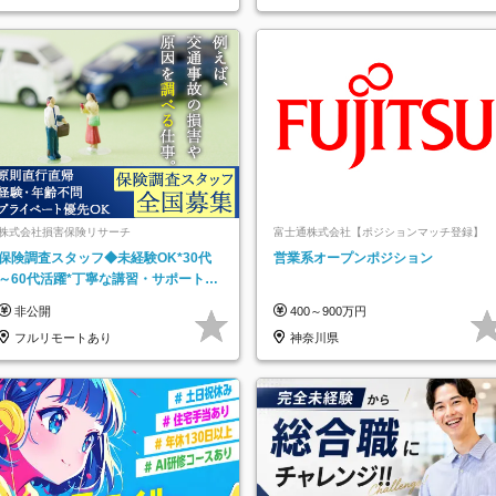
株式会社損害保険リサーチ
富士通株式会社【ポジションマッチ登録】
保険調査スタッフ◆未経験OK*30代
営業系オープンポジション
～60代活躍*丁寧な講習・サポートあ
り*原則直行直帰／全国募集・業務委
非公開
400～900万円
託
フルリモートあり
神奈川県