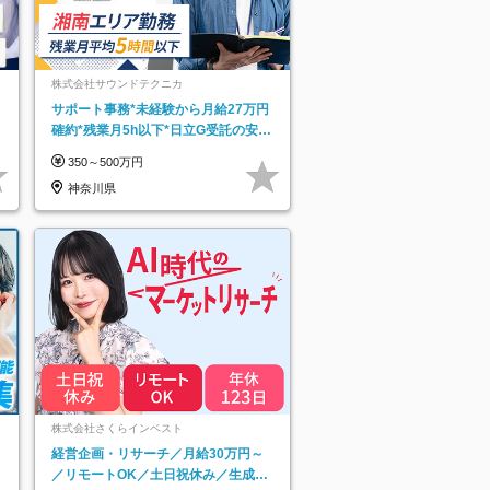
株式会社サウンドテクニカ
サポート事務*未経験から月給27万円
確約*残業月5h以下*日立G受託の安定
基盤*湘南エリア勤務
350～500万円
神奈川県
ネ
株式会社さくらインベスト
経営企画・リサーチ／月給30万円～
／リモートOK／土日祝休み／生成AI