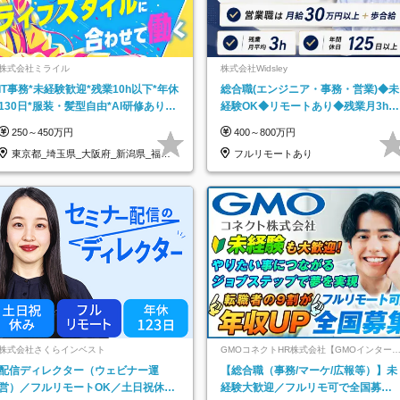
株式会社ミライル
株式会社Widsley
IT事務*未経験歓迎*残業10h以下*年休
総合職(エンジニア・事務・営業)◆未
130日*服装・髪型自由*AI研修あり*
経験OK◆リモートあり◆残業月3h◆
住宅手当あり*転勤なし
服装髪型自由
250～450万円
400～800万円
東京都_埼玉県_大阪府_新潟県_福岡
フルリモートあり
県
株式会社さくらインベスト
GMOコネクトHR株式会社【GMOインター
ットグループ】
配信ディレクター（ウェビナー運
【総合職（事務/マーケ/広報等）】未
営）／フルリモートOK／土日祝休み
経験大歓迎／フルリモ可で全国募