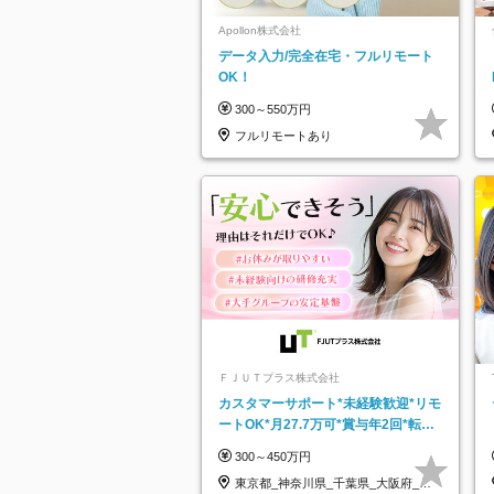
Apollon株式会社
データ入力/完全在宅・フルリモート
OK！
300～550万円
フルリモートあり
ＦＪＵＴプラス株式会社
カスタマーサポート*未経験歓迎*リモ
ートOK*月27.7万可*賞与年2回*転勤
なし*連休OK/ZE010232
300～450万円
東京都_神奈川県_千葉県_大阪府_愛