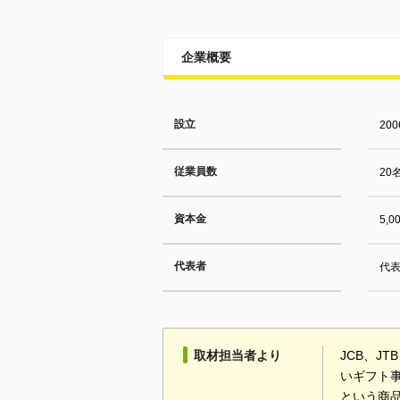
企業概要
設立
20
従業員数
20
資本金
5,
代表者
代表
取材担当者より
JCB、J
いギフト
という商