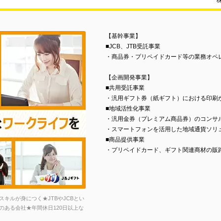
【基幹事業】
■JCB、JTB受託事業
・商品券・プリペイドカード等の業務オペ
【企画開発事業】
■共用受託事業
・汎用ギフト券（紙ギフト）における印刷
■地域活性化事業
・汎用金券（プレミアム商品券）のコンサ
・スマートフォンを活用した地域通貨ソリュー
■商品提供事業
・プリペイドカード、ギフト関連商材の販
キルが身につく★JTBやJCBとい
ある会社★年間休日120日以上な