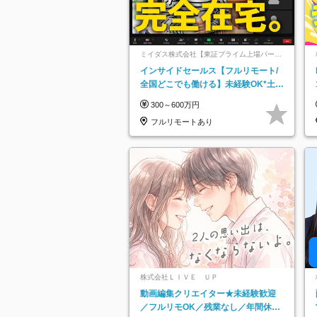
ミイダス株式会社【東証プライム上場パーソ
ルグループ】
インサイドセールス【フルリモート/
全国どこでも働ける】未経験OK*土日
祝休み*残業少なめ*在宅勤務手当あり
300～600万円
フルリモートあり
株式会社ＬＩＶＥ ＵＰ
動画編集クリエイター★未経験歓迎
／フルリモOK／残業なし／年間休日