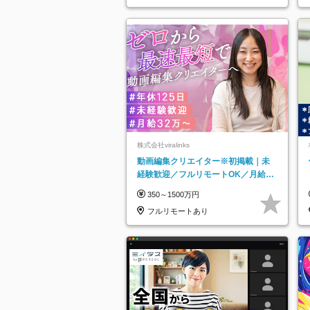
知県…
株式会社viralinks
動画編集クリエイター※初掲載｜未
経験歓迎／フルリモートOK／月給32
万＋賞与
350～1500万円
フルリモートあり