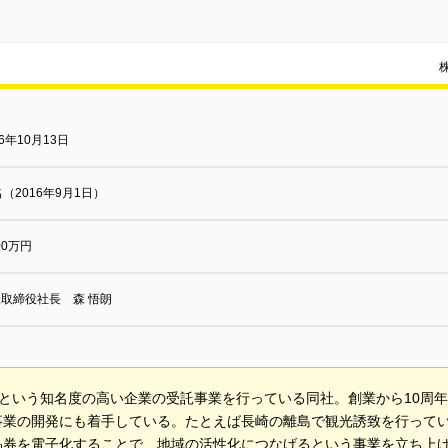
06年10月13日
名（2016年9月1日）
000万円
取締役社長 森 悟朗
TBという知名度の高い企業の受託事業を行っている同社。創業から10周
事業の開発にも着手している。たとえば長崎の離島で観光誘致を行って
品券を電子化することで、地域の活性化につなげるという事業を立ち上