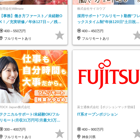
合同会社Willmate
株式会社サイヨウブ
【事務】働き方ファースト／未経験O
採用サポート*フルリモート勤務*フ
K！／充実研修／年休127日～／残業
ックスタイム制*年休120日*土日祝休
なし／平均20代／リモートOK
み*残業ほぼなし*育児中社員8割以上
400～550万円
400～450万円
フルリモートあり
フルリモートあり
TDCX Japan株式会社
富士通株式会社【ポジションマッチ登録】
テクニカルサポート/未経験OK/フル
IT系オープンポジション
リモート/月収31万円可/月最大3万の
インセンティブ支給/平均年齢33歳
300～400万円
400～900万円
フルリモートあり
神奈川県