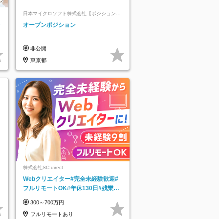
日本マイクロソフト株式会社【ポジションマ
ッチ登録】
レ
オープンポジション
非公開
東京都
株式会社SC direct
Webクリエイター#完全未経験歓迎#
フルリモートOK#年休130日#残業月
5h以下#全国募集#最大1年の研修
300～700万円
フルリモートあり