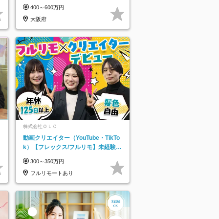
を活用できる方歓迎
400～600万円
大阪府
株式会社ＯＬＣ
動画クリエイター（YouTube・TikTo
k）【フレックス/フルリモ】未経験O
K｜Web研修1年間｜副業OK
300～350万円
フルリモートあり