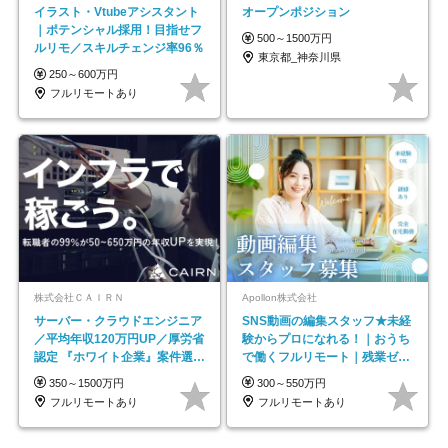
イラスト・Vtubeアシスタント
オープンポジション
｜ポテンシャル採用！目指せフ
500～1500万円
ルリモ／スキルチェンジ率96％
東京都_神奈川県
250～600万円
フルリモートあり
株式会社ＣＡＩＲＮ
Apollon株式会社
サーバー・クラウドエンジニア
SNS動画の編集スタッフ★未経
／平均年収120万円UP／厚労省
験からプロになれる！｜おうち
認定 『ホワイト企業』案件選択
で働くフルリモート｜残業ゼロ
制度／年休129日
で18時退勤◎
350～1500万円
300～550万円
フルリモートあり
フルリモートあり