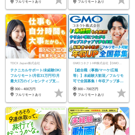
フルリモートあり
フルリモートあり
TDCX Japan株式会社
GMOコネクトHR株式会社【GMOインターネットグループ】
テクニカルサポート/未経験OK/
【総合職（事務/マーケ/広報
フルリモート/月収31万円可/月
等）】未経験大歓迎／フルリモ
最大3万のインセンティブ支給/
可で全国募集！年収アップ多数
平均年齢33歳
★年休最大130日★
300～400万円
300～700万円
フルリモートあり
フルリモートあり