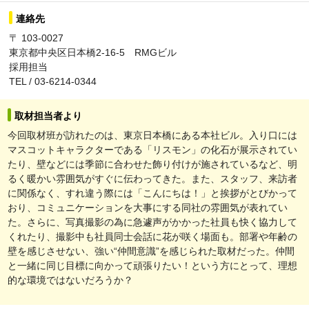
連絡先
〒 103-0027
東京都中央区日本橋2-16-5 RMGビル
採用担当
TEL / 03-6214-0344
取材担当者より
今回取材班が訪れたのは、東京日本橋にある本社ビル。入り口には
マスコットキャラクターである「リスモン」の化石が展示されてい
たり、壁などには季節に合わせた飾り付けが施されているなど、明
るく暖かい雰囲気がすぐに伝わってきた。また、スタッフ、来訪者
に関係なく、すれ違う際には「こんにちは！」と挨拶がとびかって
おり、コミュニケーションを大事にする同社の雰囲気が表れてい
た。さらに、写真撮影の為に急遽声がかかった社員も快く協力して
くれたり、撮影中も社員同士会話に花が咲く場面も。部署や年齢の
壁を感じさせない、強い“仲間意識”を感じられた取材だった。仲間
と一緒に同じ目標に向かって頑張りたい！という方にとって、理想
的な環境ではないだろうか？