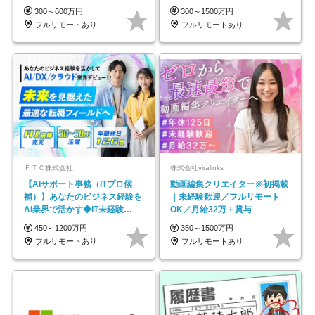
在宅勤務手当あり
円～／年休130日以上
300～600万円
300～1500万円
フルリモートあり
フルリモートあり
ＦＴＣ株式会社
株式会社viralinks
【AIサポート事務（ITプロ候
動画編集クリエイター※初掲載
補）】あなたのビジネス経験を
｜未経験歓迎／フルリモート
AI業界で活かす◆IT未経験
OK／月給32万＋賞与
OK◆目指せるコンサル
450～1200万円
350～1500万円
フルリモートあり
フルリモートあり