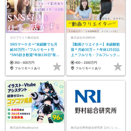
ゼロプライド株式会社
株式会社SUNRISE
SNSマーケター*未経験でも月
【動画クリエイター】未経験歓
給30万円～*フルリモート可
迎＊月給30万～＊年休125日以
*SNS好き歓迎*年休130日*有休
上＊フルリモ・フルフレックス
取得率100%
◆10名の採用が決定◆
350～600万円
400～1500万円
フルリモートあり
フルリモートあり
株式会社MiraiBeyond
株式会社野村総合研究所【ポジションマッチ登録】