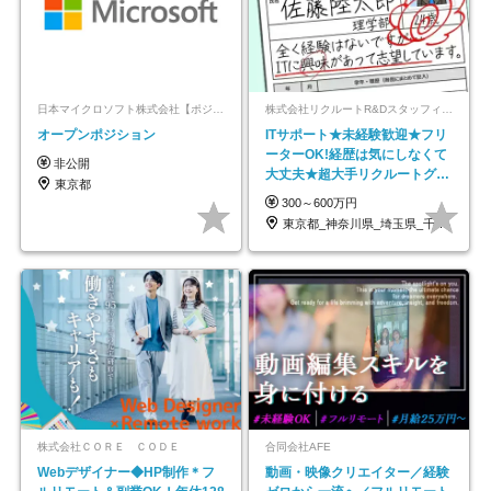
日本マイクロソフト株式会社【ポジションマッチ登録】
株式会社リクルートR&Dスタッフィング【リクルートグループ】
オープンポジション
ITサポート★未経験歓迎★フリ
ーターOK!経歴は気にしなくて
非公開
大丈夫★超大手リクルートグル
東京都
ープの正社員/sg
300～600万円
東京都_神奈川県_埼玉県_千葉県_大阪府…
株式会社ＣＯＲＥ ＣＯＤＥ
合同会社AFE
Webデザイナー◆HP制作＊フ
動画・映像クリエイター／経験