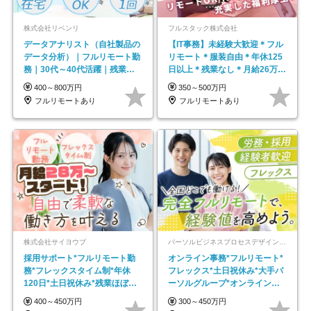
株式会社リベンリ
フルスタック株式会社
データアナリスト（自社製品の
【IT事務】未経験大歓迎＊フル
データ分析）｜フルリモート勤
リモート＊服装自由＊年休125
務｜30代～40代活躍｜残業少
日以上＊残業なし＊月給26万円
なめ｜子育て社員多数活躍
以上
400～800万円
350～500万円
フルリモートあり
フルリモートあり
株式会社サイヨウブ
パーソルビジネスプロセスデザイン株式会社 事業開発本部
採用サポート*フルリモート勤
オンライン事務*フルリモート*
務*フレックスタイム制*年休
フレックス*土日祝休み*大手パ
120日*土日祝休み*残業ほぼな
ーソルグループ*オンライン面
し*育児中社員8割以上
接*30～40代活躍中
400～450万円
300～450万円