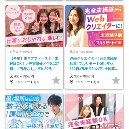
合同会社Willmate
株式会社SC direct
【事務】働き方ファースト／未
Webクリエイター#完全未経験
経験OK！／充実研修／年休127
歓迎#フルリモートOK#年休
日～／残業なし／平均20代／リ
130日#残業月5h以下#全国募集
モートOK
#最大1年の研修
400～550万円
300～700万円
フルリモートあり
フルリモートあり