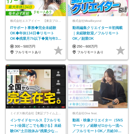
株式会社エスアイイー 【東京プロマーケット上場】
株式会社MiraiBeyond
ITサポート事務◆完全未経験
動画編集クリエイター※初掲載
OK◆年休134日◆リモート
｜未経験歓迎／フルリモート
OK◆残業月7h以下◆賞与年3回
OK／副業OK
◆5年目まで必ず昇給
300～500万円
250～600万円
フルリモートあり
フルリモートあり
ミイダス株式会社【東証プライム上場パーソルグループ】
株式会社One feat.
インサイドセールス【フルリモ
動画・映像クリエイター（SNS
ート/全国どこでも働ける】未経
マーケ）／経験ゼロから一流へ
験OK*土日祝休み*残業少なめ*
／フルリモートOK／月給30万