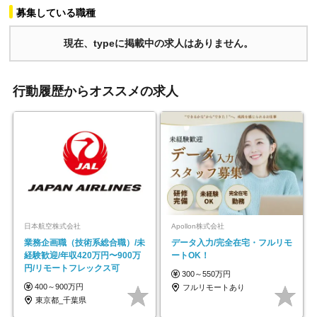
募集している職種
現在、typeに掲載中の求人はありません。
行動履歴からオススメの求人
日本航空株式会社
Apollon株式会社
業務企画職（技術系総合職）/未
データ入力/完全在宅・フルリモ
経験歓迎/年収420万円〜900万
ートOK！
円/リモートフレックス可
300～550万円
400～900万円
フルリモートあり
東京都_千葉県