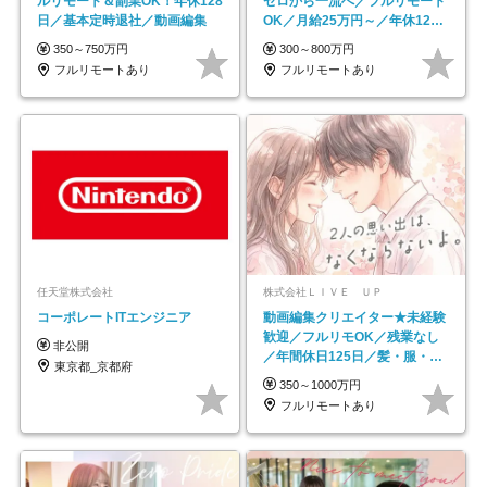
ルリモート＆副業OK！年休128
ゼロから一流へ／フルリモート
日／基本定時退社／動画編集
OK／月給25万円～／年休125
日以上
350～750万円
300～800万円
フルリモートあり
フルリモートあり
任天堂株式会社
株式会社ＬＩＶＥ ＵＰ
コーポレートITエンジニア
動画編集クリエイター★未経験
歓迎／フルリモOK／残業なし
非公開
／年間休日125日／髪・服・ネ
東京都_京都府
イル自由／研修充実で安心
350～1000万円
フルリモートあり