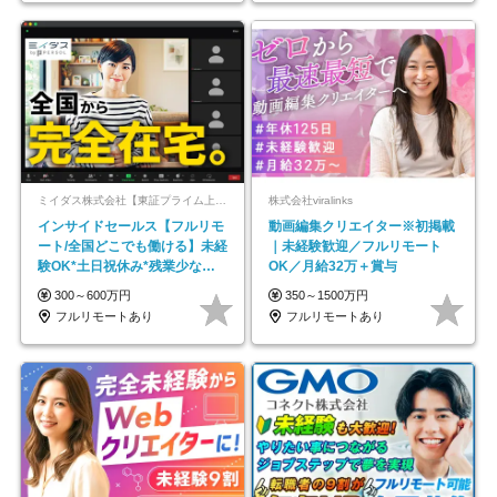
ミイダス株式会社【東証プライム上場パーソルグループ】
株式会社viralinks
インサイドセールス【フルリモ
動画編集クリエイター※初掲載
ート/全国どこでも働ける】未経
｜未経験歓迎／フルリモート
験OK*土日祝休み*残業少なめ*
OK／月給32万＋賞与
在宅勤務手当あり
300～600万円
350～1500万円
フルリモートあり
フルリモートあり