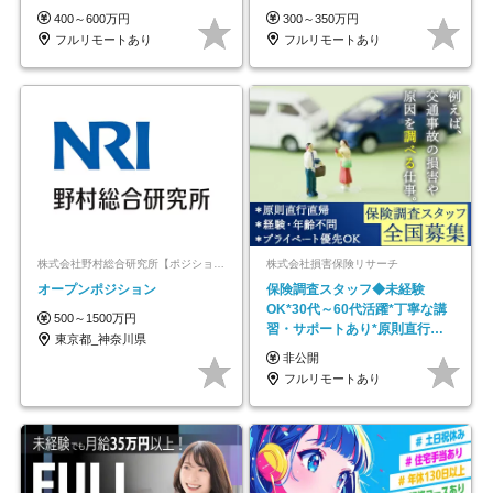
600万円可
｜副業OK
400～600万円
300～350万円
フルリモートあり
フルリモートあり
株式会社野村総合研究所【ポジションマッチ登録】
株式会社損害保険リサーチ
オープンポジション
保険調査スタッフ◆未経験
OK*30代～60代活躍*丁寧な講
500～1500万円
習・サポートあり*原則直行直
東京都_神奈川県
帰／全国募集・業務委託
非公開
フルリモートあり