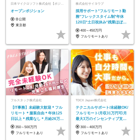
日本マイクロソフト株式会社【ポジションマッチ登録】
株式会社サイヨウブ
オープンポジション
採用サポート*フルリモート勤
務*フレックスタイム制*年休
非公開
120日*土日祝休み*残業ほぼな
東京都
し*育児中社員8割以上
400～450万円
フルリモートあり
フルスタック株式会社
TDCX Japan株式会社
【IT事務】未経験大歓迎＊フル
テクニカルサポート/未経験OK/
リモート＊服装自由＊年休125
フルリモート/月収31万円可/月
日以上＊残業なし＊月給26万円
最大3万のインセンティブ支給/
以上
平均年齢33歳
350～500万円
300～400万円
フルリモートあり
フルリモートあり