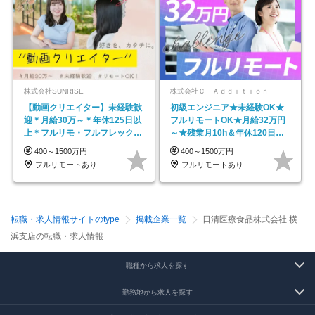
株式会社SUNRISE
株式会社Ｃ Ａｄｄｉｔｉｏｎ
【動画クリエイター】未経験歓
初級エンジニア★未経験OK★
迎＊月給30万～＊年休125日以
フルリモートOK★月給32万円
上＊フルリモ・フルフレックス
～★残業月10h＆年休120日以
◆10名の採用が決定◆
上★副業可
400～1500万円
400～1500万円
フルリモートあり
フルリモートあり
転職・求人情報サイトのtype
掲載企業一覧
日清医療食品株式会社 横
浜支店の転職・求人情報
職種から求人を探す
勤務地から求人を探す