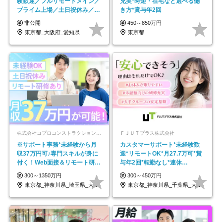
験歓迎／フルリモートメイン／
充実*時短・在宅など選べる働
プライム上場／土日祝休み／東
き方*賞与年2回
京・大阪・名古屋
非公開
450～850万円
東京都_大阪府_愛知県
東京都
株式会社コプロコンストラクション【東証プライム上場コプロ・ホールディングス子会社】
ＦＪＵＴプラス株式会社
※サポート事務*未経験から月
カスタマーサポート*未経験歓
収37万円可♪専門スキルが身に
迎*リモートOK*月27.7万可*賞
付く！Web面接＆リモート研修
与年2回*転勤なし*連休
も充実♪/a
OK/ZE010232
300～1350万円
300～450万円
東京都_神奈川県_埼玉県_大阪府_愛知県…
東京都_神奈川県_千葉県_大阪府_愛知県…