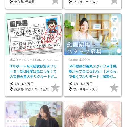
東京都_千葉県
フルリモートあり
株式会社リクルートR&Dスタッフィング【リクルートグループ】
Apollon株式会社
ITサポート★未経験歓迎★フリ
SNS動画の編集スタッフ★未経
ーターOK!経歴は気にしなくて
験からプロになれる！｜おうち
大丈夫★超大手リクルートグル
で働くフルリモート｜残業ゼロ
ープの正社員/sg
で18時退勤◎
300～600万円
300～550万円
東京都_神奈川県_埼玉県_千葉県_大阪府…
フルリモートあり