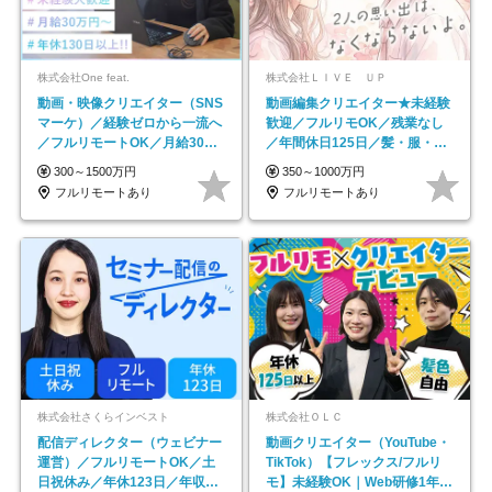
株式会社One feat.
株式会社ＬＩＶＥ ＵＰ
動画・映像クリエイター（SNS
動画編集クリエイター★未経験
マーケ）／経験ゼロから一流へ
歓迎／フルリモOK／残業なし
／フルリモートOK／月給30万
／年間休日125日／髪・服・ネ
円～／年休130日以上
イル自由／研修充実で安心
300～1500万円
350～1000万円
フルリモートあり
フルリモートあり
株式会社さくらインベスト
株式会社ＯＬＣ
配信ディレクター（ウェビナー
動画クリエイター（YouTube・
運営）／フルリモートOK／土
TikTok）【フレックス/フルリ
日祝休み／年休123日／年収
モ】未経験OK｜Web研修1年間