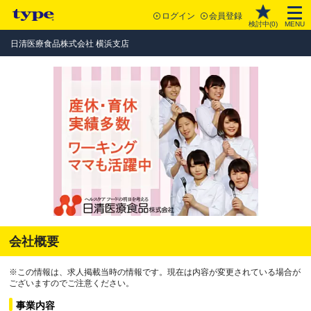
ログイン
会員登録
検討中(
0
)
MENU
日清医療食品株式会社 横浜支店
会社概要
※この情報は、求人掲載当時の情報です。現在は内容が変更されている場合が
ございますのでご注意ください。
事業内容