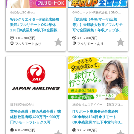
株式会社SC direct
GMOコネクトHR株式会社【GMOインターネットグループ】
Webクリエイター#完全未経験
【総合職（事務/マーケ/広報
歓迎#フルリモートOK#年休
等）】未経験大歓迎／フルリモ
130日#残業月5h以下#全国募集
可で全国募集！年収アップ多数
#最大1年の研修
★年休最大130日★
300～700万円
300～700万円
フルリモートあり
フルリモートあり
日本航空株式会社
株式会社エスアイイー 【東京プロマーケット上場】
業務企画職（技術系総合職）/未
ITサポート事務◆完全未経験
経験歓迎/年収420万円〜900万
OK◆年休134日◆リモート
円/リモートフレックス可
OK◆残業月7h以下◆賞与年3回
◆5年目まで必ず昇給
400～900万円
300～500万円