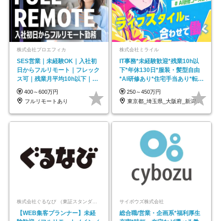
株式会社プロエフィカ
株式会社ミライル
SES営業｜未経験OK｜入社初
IT事務*未経験歓迎*残業10h以
日からフルリモート｜フレック
下*年休130日*服装・髪型自由
ス可｜残業月平均10h以下｜事
*AI研修あり*住宅手当あり*転勤
業立ち上げメンバー
なし
400～600万円
250～450万円
フルリモートあり
東京都_埼玉県_大阪府_新潟県_福岡県
株式会社ぐるなび （東証スタンダード上場）
サイボウズ株式会社
【WEB集客プランナー】未経
総合職/営業・企画系*福利厚生