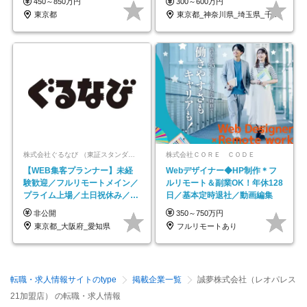
450～850万円
300～600万円
東京都
東京都_神奈川県_埼玉県_千葉県_大阪府…
株式会社ぐるなび （東証スタンダード上場）
株式会社ＣＯＲＥ ＣＯＤＥ
【WEB集客プランナー】未経
Webデザイナー◆HP制作＊フ
験歓迎／フルリモートメイン／
ルリモート＆副業OK！年休128
プライム上場／土日祝休み／東
日／基本定時退社／動画編集
京・大阪・名古屋
非公開
350～750万円
東京都_大阪府_愛知県
フルリモートあり
転職・求人情報サイトのtype
掲載企業一覧
誠夢株式会社（レオパレス
21加盟店） の転職・求人情報