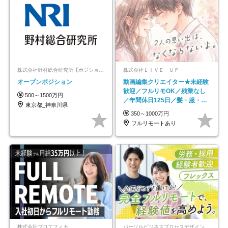
株式会社野村総合研究所【ポジションマッチ登録】
株式会社ＬＩＶＥ ＵＰ
オープンポジション
動画編集クリエイター★未経験
歓迎／フルリモOK／残業なし
500～1500万円
／年間休日125日／髪・服・ネ
東京都_神奈川県
イル自由／研修充実で安心
350～1000万円
フルリモートあり
株式会社プロエフィカ
パーソルビジネスプロセスデザイン株式会社 事業開発本部