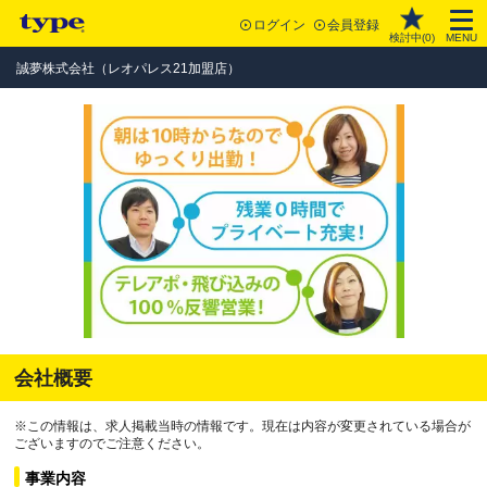
ログイン
会員登録
検討中(
0
)
MENU
誠夢株式会社（レオパレス21加盟店）
会社概要
※この情報は、求人掲載当時の情報です。現在は内容が変更されている場合が
ございますのでご注意ください。
事業内容