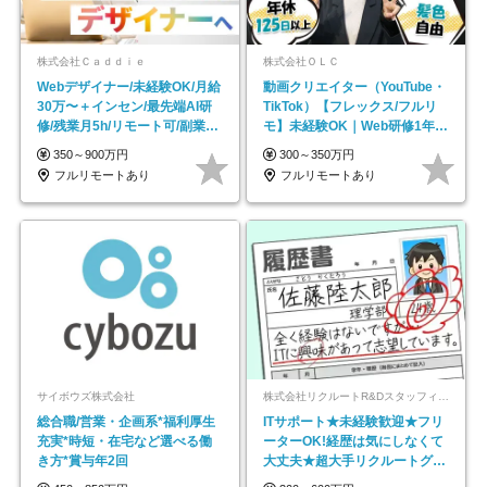
株式会社Ｃａｄｄｉｅ
株式会社ＯＬＣ
Webデザイナー/未経験OK/月給
動画クリエイター（YouTube・
30万〜＋インセン/最先端AI研
TikTok）【フレックス/フルリ
修/残業月5h/リモート可/副業
モ】未経験OK｜Web研修1年間
OK
｜副業OK
350～900万円
300～350万円
フルリモートあり
フルリモートあり
サイボウズ株式会社
株式会社リクルートR&Dスタッフィング【リクルートグループ】
総合職/営業・企画系*福利厚生
ITサポート★未経験歓迎★フリ
充実*時短・在宅など選べる働
ーターOK!経歴は気にしなくて
き方*賞与年2回
大丈夫★超大手リクルートグル
ープの正社員/sg