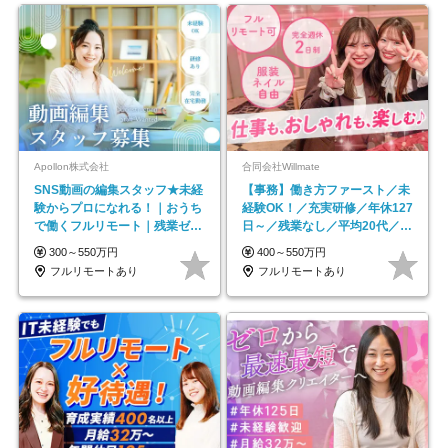
Apollon株式会社
合同会社Willmate
SNS動画の編集スタッフ★未経
【事務】働き方ファースト／未
験からプロになれる！｜おうち
経験OK！／充実研修／年休127
で働くフルリモート｜残業ゼロ
日～／残業なし／平均20代／リ
で18時退勤◎
モートOK
300～550万円
400～550万円
フルリモートあり
フルリモートあり