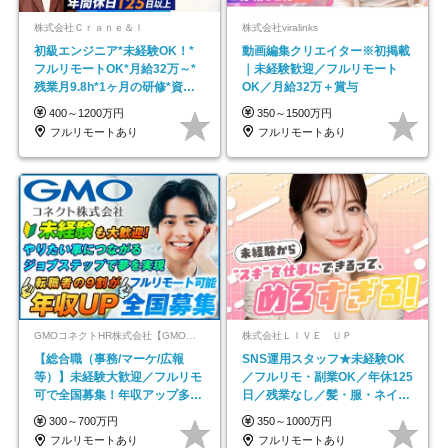
株式会社Ｃｒａｎｅ＆Ｉ
株式会社viralinks
初級エンジニア*未経験OK！*
動画編集クリエイター※初掲載
フルリモートOK*月給32万～*
｜未経験歓迎／フルリモート
残業月9.8h*1ヶ月の研修*資格
OK／月給32万＋賞与
取得率100％
400～1200万円
350～1500万円
フルリモートあり
フルリモートあり
GMOコネクトHR株式会社【GMOインターネットグループ】
株式会社ＬＩＶＥ ＵＰ
【総合職（事務/マーケ/広報
SNS運用スタッフ★未経験OK
等）】未経験大歓迎／フルリモ
／フルリモ・副業OK／年休125
可で全国募集！年収アップ多数
日／残業なし／髪・服・ネイ
★年休最大130日★
ル・ピアス自由
300～700万円
350～1000万円
フルリモートあり
フルリモートあり