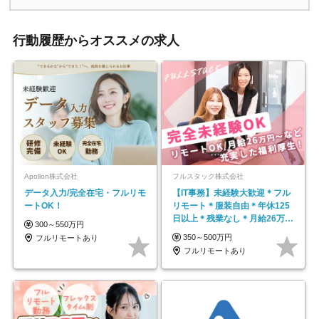
行動履歴からオススメの求人
Apollon株式会社
フルスタック株式会社
データ入力/完全在宅・フルリモ
【IT事務】未経験大歓迎＊フル
ートOK！
リモート＊服装自由＊年休125
日以上＊残業なし＊月給26万円
300～550万円
以上
350～500万円
フルリモートあり
フルリモートあり