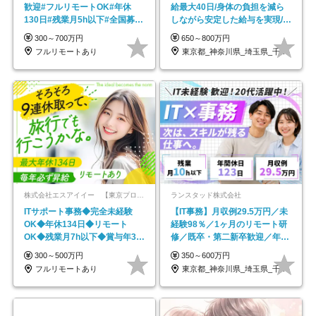
歓迎#フルリモートOK#年休
給最大40日/身体の負担を減ら
130日#残業月5h以下#全国募集
しながら安定した給与を実現/転
#最大1年の研修
勤なし/p10
300～700万円
650～800万円
フルリモートあり
東京都_神奈川県_埼玉県_千葉県_大阪府…
株式会社エスアイイー 【東京プロマーケット上場】
ランスタッド株式会社
ITサポート事務◆完全未経験
【IT事務】月収例29.5万円／未
OK◆年休134日◆リモート
経験98％／1ヶ月のリモート研
OK◆残業月7h以下◆賞与年3回
修／既卒・第二新卒歓迎／年間
◆5年目まで必ず昇給
休日123日/OW
300～500万円
350～600万円
フルリモートあり
東京都_神奈川県_埼玉県_千葉県_大阪府…