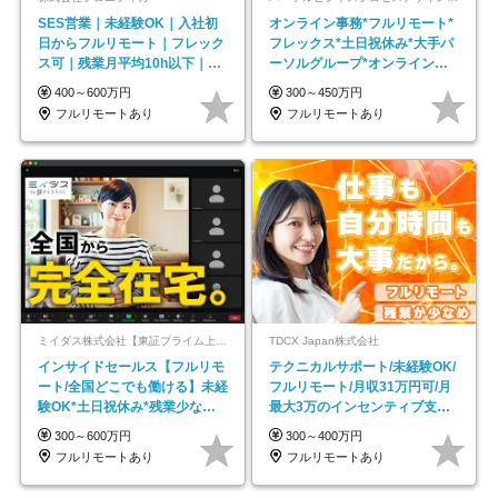
SES営業｜未経験OK｜入社初
オンライン事務*フルリモート*
日からフルリモート｜フレック
フレックス*土日祝休み*大手パ
ス可｜残業月平均10h以下｜事
ーソルグループ*オンライン面
業立ち上げメンバー
接*30～40代活躍中
400～600万円
300～450万円
フルリモートあり
フルリモートあり
ミイダス株式会社【東証プライム上場パーソルグループ】
TDCX Japan株式会社
インサイドセールス【フルリモ
テクニカルサポート/未経験OK/
ート/全国どこでも働ける】未経
フルリモート/月収31万円可/月
験OK*土日祝休み*残業少なめ*
最大3万のインセンティブ支給/
在宅勤務手当あり
平均年齢33歳
300～600万円
300～400万円
フルリモートあり
フルリモートあり