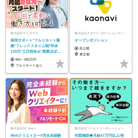
株式会社サイヨウブ
株式会社カオナビ【ポジションマッチ登録】
採用サポート*フルリモート勤
オープンポジション
務*フレックスタイム制*年休
非公開
120日*土日祝休み*残業ほぼな
東京都
し*育児中社員8割以上
400～450万円
フルリモートあり
株式会社SC direct
株式会社ワールドコーポレーション
Webクリエイター#完全未経験
作図補助◆月給47万円以上/有