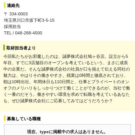
連絡先
〒 334-0003
埼玉県川口市坂下町3-5-15
採用担当
TEL / 048-288-4500
取材担当者より
今回私たちがお邪魔したのは、誠夢株式会社鳩ヶ谷店。設立から5
年目、すでに3店舗目のオープンを考えているという、まさに成長
中の企業だ。そんな誠夢株式会社の社員が口を揃えて伝える同社の
魅力は、やはりその働きやすさ。残業は0時間と徹底されており、
朝は10時出社、年間休日も110日間と、仕事とプライベートのオン
オフのメリハリをしっかりつけて働くことができるのが、当社で働
く一番のだそう。働きやすい環境を求めて転職を考えているあなた
も、ぜひ誠夢株式会社にご応募してみてはどうだろうか？
募集している職種
現在、typeに掲載中の求人はありません。