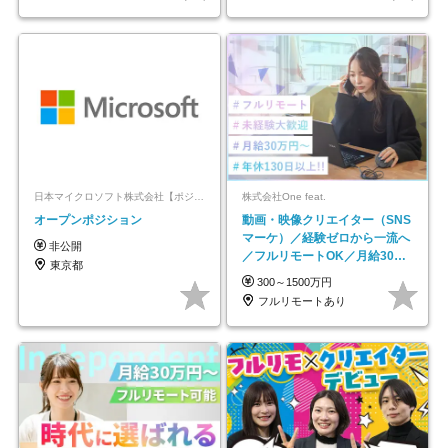
日本マイクロソフト株式会社【ポジションマッチ登録】
株式会社One feat.
オープンポジション
動画・映像クリエイター（SNS
マーケ）／経験ゼロから一流へ
非公開
／フルリモートOK／月給30万
東京都
円～／年休130日以上
300～1500万円
フルリモートあり