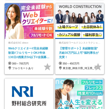
株式会社SC direct
株式会社ワールドコンストラクション 【東証一部】 (ワールドホールディングス・グループ)
Webクリエイター#完全未経験
【管理サポート】未経験歓迎*
歓迎#フルリモートOK#年休
月給30万円以上可*福利厚生が
130日#残業月5h以下#全国募集
充実！
#最大1年の研修
300～700万円
350～450万円
フルリモートあり
東京都_神奈川県_埼玉県_千葉県_大阪府…