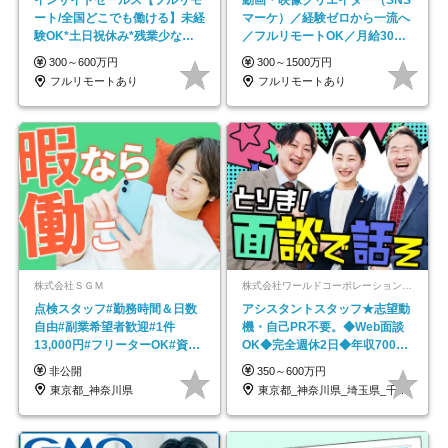
インサイドセールス【フルリモ
動画・映像クリエイター（SNS
ート/全国どこでも働ける】未経
マーケ）／経験ゼロから一流へ
験OK*土日祝休み*残業少なめ*
／フルリモートOK／月給30万
在宅勤務手当あり
円～／年休130日以上
300～600万円
300～1500万円
フルリモートあり
フルリモートあり
株式会社ＳＧＭ
株式会社ワールドコーポレーション 採用事業部【上場グループ】
点検スタッフ#勤務時間＆日数
アシスタントスタッフ★志望動
自由#副業希望者歓迎#1件
機・自己PR不要。◆Web面談
13,000円#フリーターOK#資格
OK◆完全週休2日◆年収700万
スキル不要
円可/p13
非公開
350～600万円
東京都_神奈川県
東京都_神奈川県_埼玉県_千葉県_大阪府…