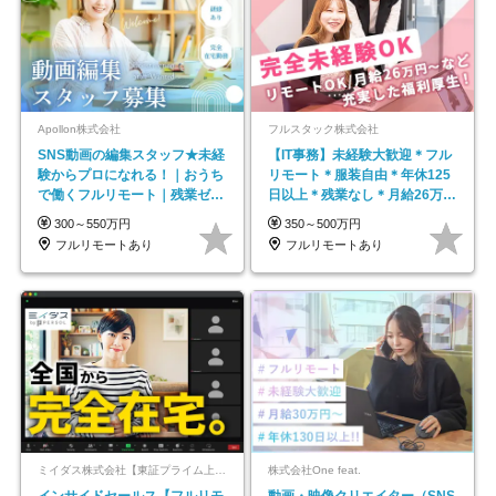
Apollon株式会社
フルスタック株式会社
SNS動画の編集スタッフ★未経
【IT事務】未経験大歓迎＊フル
験からプロになれる！｜おうち
リモート＊服装自由＊年休125
で働くフルリモート｜残業ゼロ
日以上＊残業なし＊月給26万円
で18時退勤◎
以上
300～550万円
350～500万円
フルリモートあり
フルリモートあり
ミイダス株式会社【東証プライム上場パーソルグループ】
株式会社One feat.