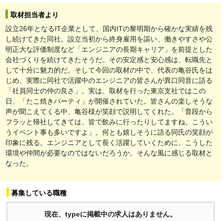
取材担当者より
設立26年となるIT企業として、国内ITの黎明期から確かな実績を残
し続けてきた同社。設立当初から終身雇用を謳い、働きやすさや公
明正大な評価制度など「エンジニアの長期キャリア」を前提とした
会社づくりを続けてきたそうだ。その安定感と安心感は、転職先と
して十分に魅力的だ。そして今回の取材の中で、代表の亀谷氏をは
じめ、実際に同社で活躍中のエンジニアの皆さんが異口同音に語る
「社員同士の仲の良さ」。実は、取材を行った東京支社ではこの
日、「たこ焼きパーティ」が開催されていた。皆さんの楽しそうな
声が聞こえてくる中、亀谷様が笑顔で説明してくれた。「普段から
フラッと帰社してきては、皆で飲みに行ったりしてますね。こうい
うイベント事も多いですよ」。何とも嬉しそうに語る同氏の笑顔が
印象に残る。エンジニアとして長く活躍していくために、こうした
環境や仲間が必要なのではないだろうか。そんな風に感じる取材と
なった。
募集している職種
現在、typeに掲載中の求人はありません。