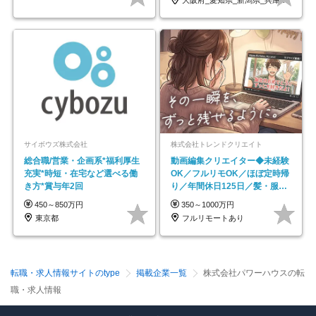
大阪府_愛知県_新潟県_兵庫県_福岡県
サイボウズ株式会社
株式会社トレンドクリエイト
総合職/営業・企画系*福利厚生
動画編集クリエイター◆未経験
充実*時短・在宅など選べる働
OK／フルリモOK／ほぼ定時帰
き方*賞与年2回
り／年間休日125日／髪・服・
ネイル自由／副業OK
450～850万円
350～1000万円
東京都
フルリモートあり
転職・求人情報サイトのtype
掲載企業一覧
株式会社パワーハウスの転
職・求人情報