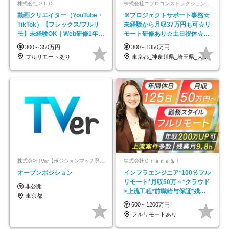
株式会社ＯＬＣ
株式会社コプロコンストラクション【東証プライム上場コプロ・ホールディングス子会社】
動画クリエイター（YouTube・
※プロジェクトサポート事務☆
TikTok）【フレックス/フルリ
未経験から月収37万円も可☆リ
モ】未経験OK｜Web研修1年間
モート研修あり☆土日祝休☆20
｜副業OK
代～30代活躍/b
300～350万円
300～1350万円
フルリモートあり
東京都_神奈川県_埼玉県_大阪府_愛知県…
株式会社TVer【ポジションマッチ登録】
株式会社Ｃｒａｎｅ＆Ｉ
オープンポジション
インフラエンジニア*100％フル
リモート*月収50万～*クラウド
非公開
×上流工程*前職給与保証*残業
東京都
月9.8h
600～1200万円
フルリモートあり