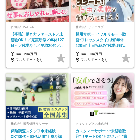
合同会社Willmate
株式会社サイヨウブ
【事務】働き方ファースト／未
採用サポート*フルリモート勤
経験OK！／充実研修／年休127
務*フレックスタイム制*年休
日～／残業なし／平均20代／リ
120日*土日祝休み*残業ほぼな
モートOK
し*育児中社員8割以上
400～550万円
400～450万円
フルリモートあり
フルリモートあり
株式会社損害保険リサーチ
ＦＪＵＴプラス株式会社
保険調査スタッフ◆未経験
カスタマーサポート*未経験歓
OK*30代～60代活躍*丁寧な講
迎*リモートOK*月27.7万可*賞