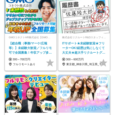
GMOコネクトHR株式会社【GMOインターネットグループ】
株式会社リクルートR&Dスタッフィング【リクルートグループ】
【総合職（事務/マーケ/広報
ITサポート★未経験歓迎★フリ
等）】未経験大歓迎／フルリモ
ーターOK!経歴は気にしなくて
可で全国募集！年収アップ多数
大丈夫★超大手リクルートグル
★年休最大130日★
ープの正社員/sg
300～700万円
300～600万円
フルリモートあり
東京都_神奈川県_埼玉県_千葉県_大阪府…