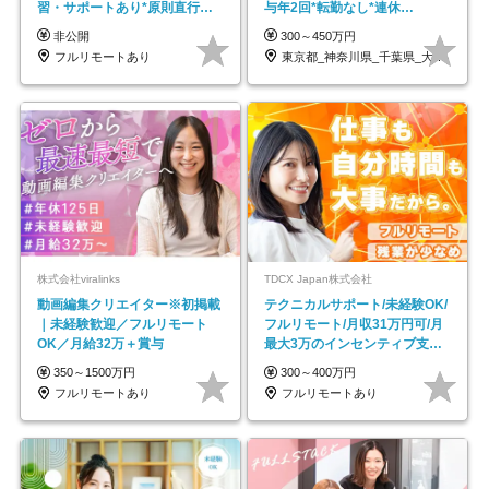
習・サポートあり*原則直行直
与年2回*転勤なし*連休
帰／全国募集・業務委託
OK/ZE010232
非公開
300～450万円
フルリモートあり
東京都_神奈川県_千葉県_大阪府_愛知県…
株式会社viralinks
TDCX Japan株式会社
動画編集クリエイター※初掲載
テクニカルサポート/未経験OK/
｜未経験歓迎／フルリモート
フルリモート/月収31万円可/月
OK／月給32万＋賞与
最大3万のインセンティブ支給/
平均年齢33歳
350～1500万円
300～400万円
フルリモートあり
フルリモートあり