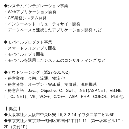
◆システムインテグレーション事業
・Webアプリケーション開発
・C/S業務システム開発
・インターネットコミュニティサイト開発
・データベースと連携したアプリケーション開発 など
◆モバイルプロダクト事業
・スマートフォンアプリ開発
・モバイルアプリ開発
・モバイルを活用したシステムのコンサルティング など
◆アウトソーシング（派27-301702）
・得意業種：金融、流通、物流 他
・得意分野：オープン・Web系、制御系、汎用機系
・得意言語：Java、Objective-C、Swift、.NET(ASP.NET、VB.NE
T、C#.NET)、VB、VC++、C/C++、ASP、PHP、COBOL、PL/I 他
【 拠点 】
◆大阪本社／大阪市中央区安土町3-2-14 イワタニ第二ビル5F
◆東京支社／東京都千代田区東神田2丁目1-11 第一坂本ビル1F・
2F（受付1F）