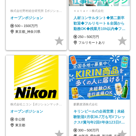
株式会社野村総合研究所【ポジションマッチ登録】
ｎｏｔａｒｉ株式会社
オープンポジション
人材コンサルタント◆第二新卒
歓迎◆フルリモート＆全国から
500～1500万円
勤務OK◆残業月10h以内◆フレ
東京都_神奈川県
ックス制
250～500万円
フルリモートあり
株式会社ニコン【ポジションマッチ登録】
麒麟麦酒株式会社
オープンポジション
キリンビールの企画営業｜未経
験歓迎#月収36.7万も可#フレッ
非公開
クス#賞与年2回#年休123日#完
東京都
全週休2日制
300～500万円